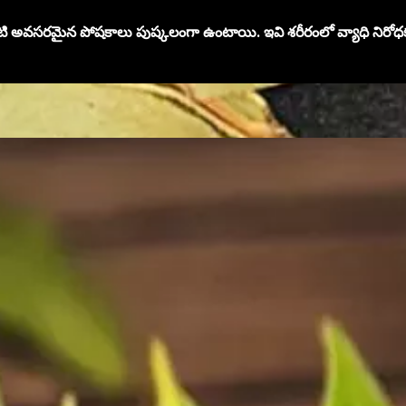
అవసరమైన పోషకాలు పుష్కలంగా ఉంటాయి. ఇవి శరీరంలో వ్యాధి నిరోధక శక్తిన