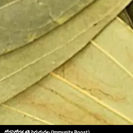
రోగనిరోధక శక్తి పెరుగుదల (Immunity Boost)