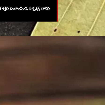
ి పెంపొందించి, ఇన్ఫెక్షన్ల బారిన