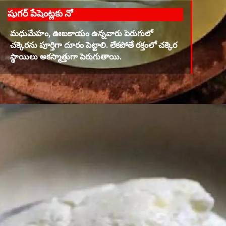
షుగర్ పేషెంట్లకు నో
మధుమేహం, ఊబకాయం ఉన్నవారు పెరుగులో
చక్కెరను పూర్తిగా దూరం పెట్టాలి. లేకపోతే రక్తంలో చక్కెర
స్థాయిలు అకస్మాత్తుగా పెరుగుతాయి.