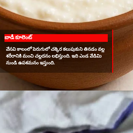
బాడీ కూలెంట్
వేసవి కాలంలో పెరుగులో చక్కెర కలుపుకుని తినడం వల్ల
శరీరానికి మంచి చల్లదనం లభిస్తుంది. ఇది ఎండ వేడిమి
నుండి ఉపశమనం ఇస్తుంది.