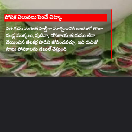
పోషక విలువలు పెంచే చిట్కా
పెరుగును మరింత హెల్తీగా మార్చడానికి అందులో తాజా
పండ్ల ముక్కలు, పుదీనా, దోసకాయ తురుము లేదా
వేయించిన జీలకర్ర పొడిని జోడించవచ్చు. ఇది రుచితో
పాటు పోషకాలను డబుల్ చేస్తుంది.