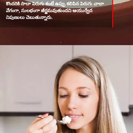
కొందరికి సాదా పెరుగు కంటే ఉప్పు కలిపిన పెరుగు చాలా
వేగంగా, సులభంగా జీర్ణమవుతుందని ఆయుర్వేద
నిపుణులు చెబుతున్నారు.