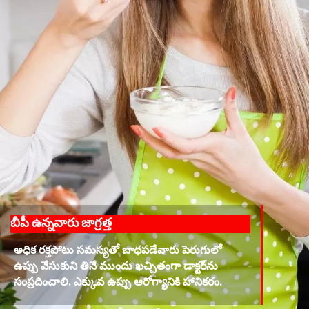
బీపీ ఉన్నవారు జాగ్రత్త
అధిక రక్తపోటు సమస్యతో బాధపడేవారు పెరుగులో
ఉప్పు వేసుకుని తినే ముందు ఖచ్చితంగా డాక్టర్‌ను
సంప్రదించాలి. ఎక్కువ ఉప్పు ఆరోగ్యానికి హానికరం.