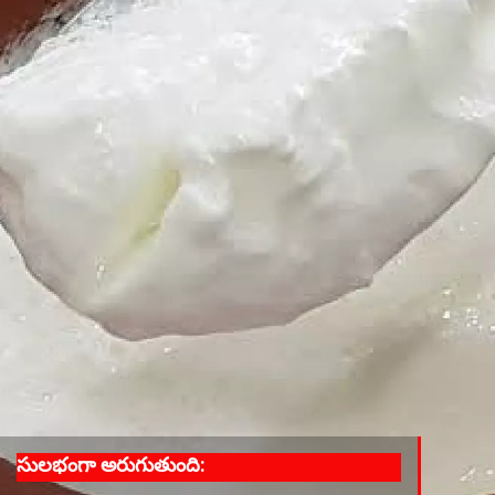
సులభంగా అరుగుతుంది: