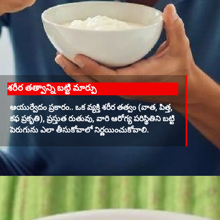
శరీర తత్వాన్ని బట్టి మార్పు
ఆయుర్వేదం ప్రకారం.. ఒక వ్యక్తి శరీర తత్వం (వాత, పిత్త,
కఫ ప్రకృతి), ప్రస్తుత రుతువు, వారి ఆరోగ్య పరిస్థితిని బట్టి
పెరుగును ఎలా తీసుకోవాలో నిర్ణయించుకోవాలి.