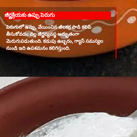
జీర్ణక్రియకు ఉప్పు పెరుగు
పెరుగులో ఉప్పు, వేయించిన జీలకర్ర పొడి కలిపి
తీసుకోవడం వల్ల జీర్ణవ్యవస్థ అద్భుతంగా
మెరుగుపడుతుంది. కడుపు ఉబ్బరం, గ్యాస్ సమస్యల
నుండి ఇది ఉపశమనం కలిగిస్తుంది.