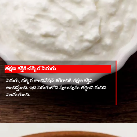
తక్షణ శక్తికి చక్కెర పెరుగు
పెరుగు, చక్కెర కాంబినేషన్ శరీరానికి తక్షణ శక్తిని
అందిస్తుంది. ఇది పెరుగులోని పులుపును తగ్గించి రుచిని
పెంచుతుంది.