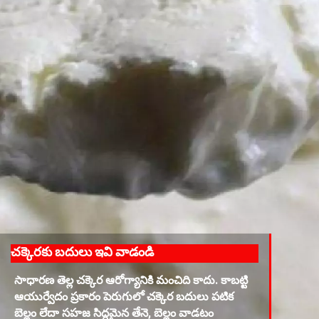
చక్కెరకు బదులు ఇవి వాడండి
సాధారణ తెల్ల చక్కెర ఆరోగ్యానికి మంచిది కాదు. కాబట్టి
ఆయుర్వేదం ప్రకారం పెరుగులో చక్కెర బదులు పటిక
బెల్లం లేదా సహజ సిద్ధమైన తేనె, బెల్లం వాడటం