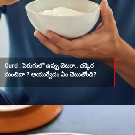
Curd : పెరుగులో ఉప్పు బెటరా.. చక్కెర
మంచిదా ? ఆయుర్వేదం ఏం చెబుతోంది?