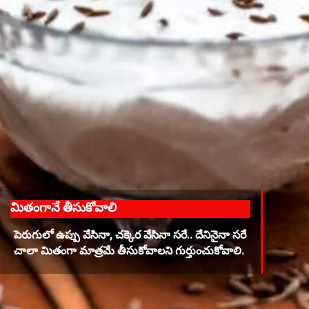
మితంగానే తీసుకోవాలి
పెరుగులో ఉప్పు వేసినా, చక్కెర వేసినా సరే.. దేనినైనా సరే
చాలా మితంగా మాత్రమే తీసుకోవాలని గుర్తుంచుకోవాలి.