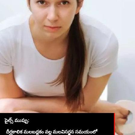
పైల్స్ ముప్పు:
దీర్ఘకాలిక మలబద్ధకం వల్ల మలవిసర్జన సమయంలో