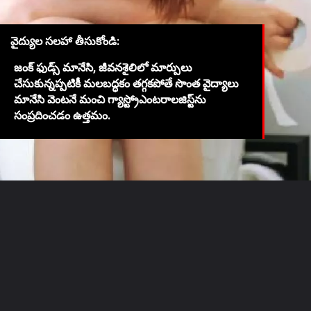
వైద్యుల సలహా తీసుకోండి:
జంక్ ఫుడ్స్ మానేసి, జీవనశైలిలో మార్పులు
చేసుకున్నప్పటికీ మలబద్ధకం తగ్గకపోతే సొంత వైద్యాలు
మానేసి వెంటనే మంచి గ్యాస్ట్రోఎంటరాలజిస్ట్‌ను
సంప్రదించడం ఉత్తమం.