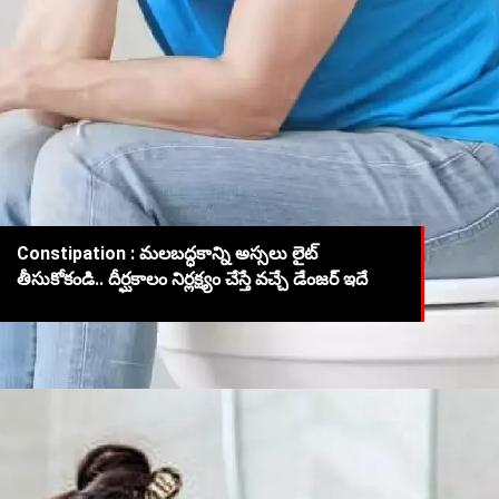
Constipation : మలబద్ధకాన్ని అస్సలు లైట్
తీసుకోకండి.. దీర్ఘకాలం నిర్లక్ష్యం చేస్తే వచ్చే డేంజర్ ఇదే