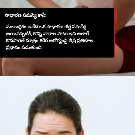
సాధారణ సమస్యే కానీ:
మలబద్ధకం అనేది ఒక సాధారణ జీర్ణ సమస్యే
అయినప్పటికీ, కొన్ని వారాల పాటు ఇది అలాగే
కొనసాగితే మాత్రం శరీర ఆరోగ్యంపై తీవ్ర ప్రతికూల
ప్రభావం పడుతుంది.