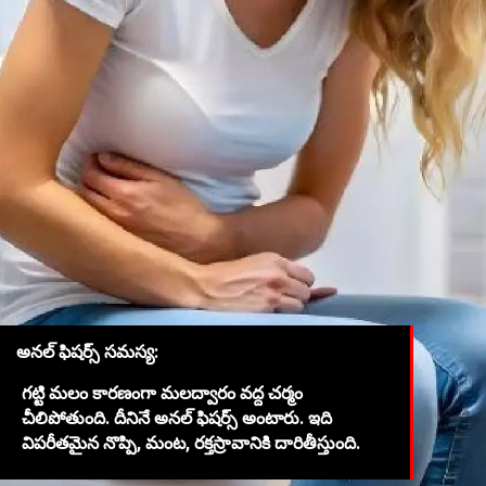
అనల్ ఫిషర్స్ సమస్య:
గట్టి మలం కారణంగా మలద్వారం వద్ద చర్మం
చీలిపోతుంది. దీనినే అనల్ ఫిషర్స్ అంటారు. ఇది
విపరీతమైన నొప్పి, మంట, రక్తస్రావానికి దారితీస్తుంది.