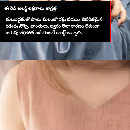
ఈ రెడ్ అలర్ట్ లక్షణాలు జాగ్రత్త:
మలబద్ధకంతో పాటు మలంలో రక్తం పడటం, విపరీతమైన
కడుపు నొప్పి, వాంతులు, జ్వరం లేదా కారణం లేకుండా
బరువు తగ్గిపోతుంటే వెంటనే అలర్ట్ అవ్వాలి.