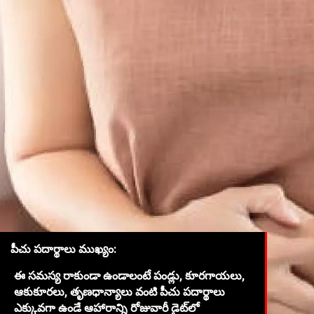
పీచు పదార్థాలు ముఖ్యం:
ఈ సమస్య రాకుండా ఉండాలంటే పండ్లు, కూరగాయలు,
ఆకుకూరలు, తృణధాన్యాలు వంటి పీచు పదార్థాలు
ఎక్కువగా ఉండే ఆహారాన్ని రోజువారీ డైట్‌లో