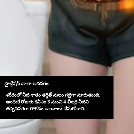
హైడ్రేషన్ చాలా అవసరం:
శరీరంలో నీటి శాతం తగ్గితే మలం గట్టిగా మారుతుంది.
అందుకే రోజుకు కనీసం 3 నుంచి 4 లీటర్ల నీటిని
తప్పనిసరిగా తాగడం అలవాటు చేసుకోవాలి.