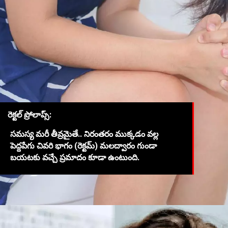
రెక్టల్ ప్రోలాప్స్:
సమస్య మరీ తీవ్రమైతే.. నిరంతరం ముక్కడం వల్ల
పెద్దపేగు చివరి భాగం (రెక్టమ్) మలద్వారం గుండా
బయటకు వచ్చే ప్రమాదం కూడా ఉంటుంది.