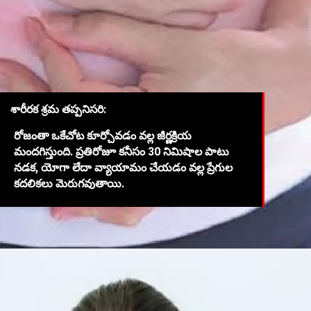
శారీరక శ్రమ తప్పనిసరి:
రోజంతా ఒకేచోట కూర్చోవడం వల్ల జీర్ణక్రియ
మందగిస్తుంది. ప్రతిరోజూ కనీసం 30 నిమిషాల పాటు
నడక, యోగా లేదా వ్యాయామం చేయడం వల్ల ప్రేగుల
కదలికలు మెరుగవుతాయి.