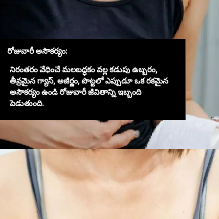
రోజువారీ అసౌకర్యం:
నిరంతరం వేధించే మలబద్ధకం వల్ల కడుపు ఉబ్బరం,
తీవ్రమైన గ్యాస్, అజీర్ణం, పొట్టలో ఎప్పుడూ ఒక రకమైన
అసౌకర్యం ఉండి రోజువారీ జీవితాన్ని ఇబ్బంది
పెడుతుంది.