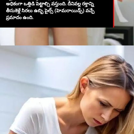
అధికంగా ఒత్తిడి పెట్టాల్సి వస్తుంది. దీనివల్ల రక్తాన్ని
తీసుకెళ్లే సిరలు ఉబ్బి పైల్స్ (హెమరాయిడ్స్) వచ్చే
ప్రమాదం ఉంది.