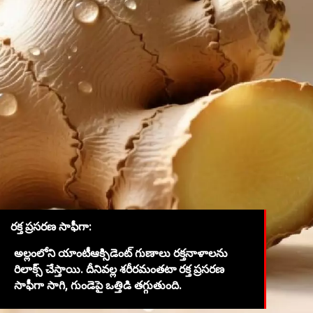
రక్త ప్రసరణ సాఫీగా:
అల్లంలోని యాంటీఆక్సిడెంట్ గుణాలు రక్తనాళాలను
రిలాక్స్ చేస్తాయి. దీనివల్ల శరీరమంతటా రక్త ప్రసరణ
సాఫీగా సాగి, గుండెపై ఒత్తిడి తగ్గుతుంది.