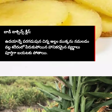
బాడీ టాక్సిన్స్ క్లీన్:
ఉదయాన్నే పరగడుపున చిన్న అల్లం ముక్కను నమలడం
వల్ల శరీరంలో పేరుకుపోయిన హానికరమైన వ్యర్థాలు
పూర్తిగా బయటకు పోతాయి.