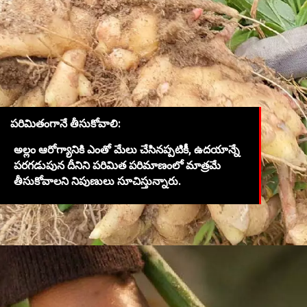
పరిమితంగానే తీసుకోవాలి:
అల్లం ఆరోగ్యానికి ఎంతో మేలు చేసినప్పటికీ, ఉదయాన్నే
పరగడుపున దీనిని పరిమిత పరిమాణంలో మాత్రమే
తీసుకోవాలని నిపుణులు సూచిస్తున్నారు.