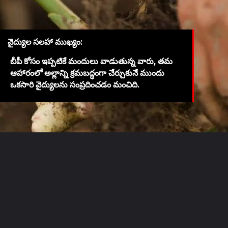
వైద్యుల సలహా ముఖ్యం:
బీపీ కోసం ఇప్పటికే మందులు వాడుతున్న వారు, తమ
ఆహారంలో అల్లాన్ని క్రమబద్ధంగా చేర్చుకునే ముందు
ఒకసారి వైద్యులను సంప్రదించడం మంచిది.