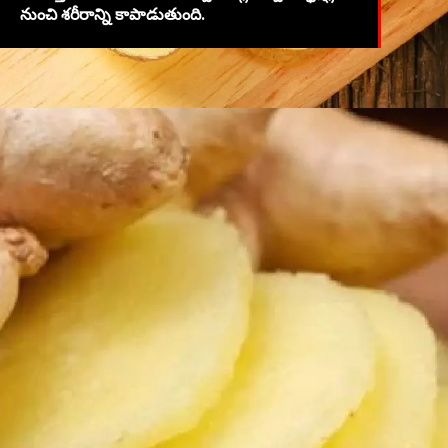
నుంచి శరీరాన్ని కాపాడుతుంది.