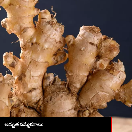
అద్భుత సమ్మేళనాలు: