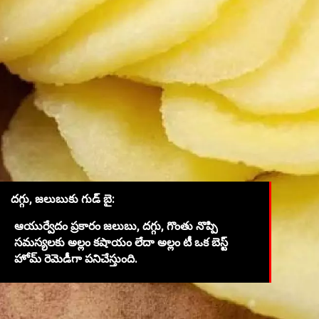
దగ్గు, జలుబుకు గుడ్ బై:
ఆయుర్వేదం ప్రకారం జలుబు, దగ్గు, గొంతు నొప్పి
సమస్యలకు అల్లం కషాయం లేదా అల్లం టీ ఒక బెస్ట్
హోమ్ రెమెడీగా పనిచేస్తుంది.