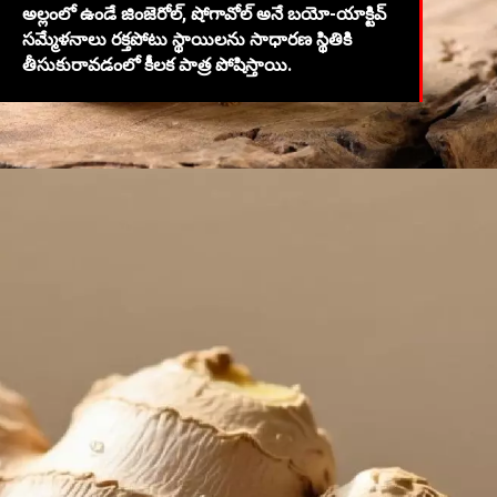
అల్లంలో ఉండే జింజెరోల్, షోగావోల్ అనే బయో-యాక్టివ్
సమ్మేళనాలు రక్తపోటు స్థాయిలను సాధారణ స్థితికి
తీసుకురావడంలో కీలక పాత్ర పోషిస్తాయి.