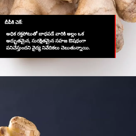
బీపీకి చెక్:
అధిక రక్తపోటుతో బాధపడే వారికి అల్లం ఒక
అద్భుతమైన, సురక్షితమైన సహజ ఔషధంగా
పనిచేస్తుందని వైద్య నివేదికలు చెబుతున్నాయి.