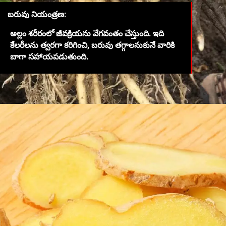
బరువు నియంత్రణ:
అల్లం శరీరంలో జీవక్రియను వేగవంతం చేస్తుంది. ఇది
కేలరీలను త్వరగా కరిగించి, బరువు తగ్గాలనుకునే వారికి
బాగా సహాయపడుతుంది.