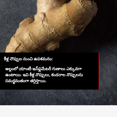
కీళ్ల నొప్పుల నుంచి ఉపశమనం:
అల్లంలో యాంటీ-ఇన్‌ఫ్లమేటరీ గుణాలు ఎక్కువగా
ఉంటాయి. ఇవి కీళ్ల నొప్పులు, కండరాల నొప్పులను
సమర్థవంతంగా తగ్గిస్తాయి.