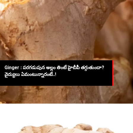
Ginger : పరగడుపున అల్లం తింటే హైబీపీ తగ్గుతుందా?
వైద్యులు ఏమంటున్నారంటే..!