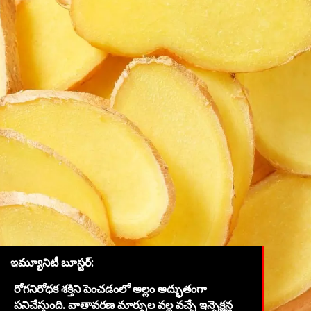
ఇమ్యూనిటీ బూస్టర్:
రోగనిరోధక శక్తిని పెంచడంలో అల్లం అద్భుతంగా
పనిచేస్తుంది. వాతావరణ మార్పుల వల్ల వచ్చే ఇన్ఫెక్షన్ల