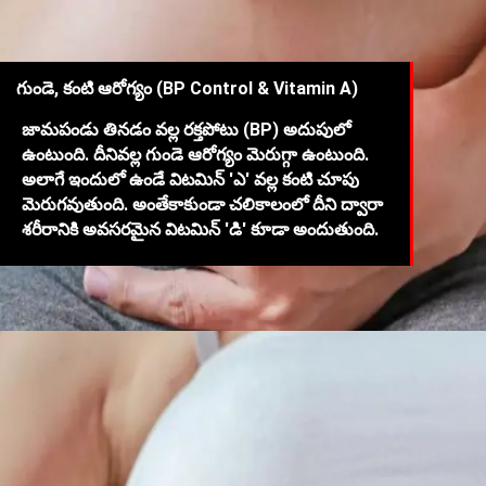
గుండె, కంటి ఆరోగ్యం (BP Control & Vitamin A)
జామపండు తినడం వల్ల రక్తపోటు (BP) అదుపులో
ఉంటుంది. దీనివల్ల గుండె ఆరోగ్యం మెరుగ్గా ఉంటుంది.
అలాగే ఇందులో ఉండే విటమిన్ 'ఎ' వల్ల కంటి చూపు
మెరుగవుతుంది. అంతేకాకుండా చలికాలంలో దీని ద్వారా
శరీరానికి అవసరమైన విటమిన్ 'డి' కూడా అందుతుంది.