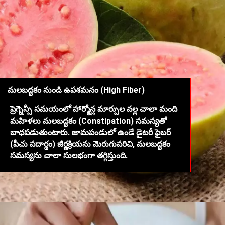
మలబద్ధకం నుండి ఉపశమనం (High Fiber)
ప్రెగ్నెన్సీ సమయంలో హార్మోన్ల మార్పుల వల్ల చాలా మంది
మహిళలు మలబద్ధకం (Constipation) సమస్యతో
బాధపడుతుంటారు. జామపండులో ఉండే డైటరీ ఫైబర్
(పీచు పదార్థం) జీర్ణక్రియను మెరుగుపరిచి, మలబద్ధకం
సమస్యను చాలా సులభంగా తగ్గిస్తుంది.