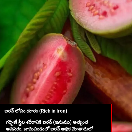
ఐరన్ లోపం దూరం (Rich in Iron)
గర్భిణీ స్త్రీల శరీరానికి ఐరన్ (ఇనుము) అత్యంత
అవసరం. జామపండులో ఐరన్ అధిక మోతాదులో