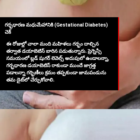
గర్భధారణ మధుమేహానికి (Gestational Diabetes)
చెక్
ఈ రోజుల్లో చాలా మంది మహిళలు గర్భం దాల్చిన
తర్వాత డయాబెటిస్ బారిన పడుతున్నారు. ప్రెగ్నెన్సీ
సమయంలో బ్లడ్ షుగర్ లెవెల్స్ అదుపులో ఉండాలన్నా,
గర్భధారణ డయాబెటిస్ రాకుండా ముందే జాగ్రత్త
పడాలన్నా గర్భిణీలు క్రమం తప్పకుండా జామపండును
తమ డైట్‌లో చేర్చుకోవాలి.