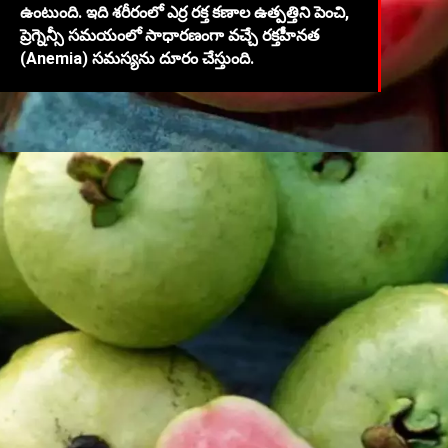
ఉంటుంది. ఇది శరీరంలో ఎర్ర రక్త కణాల ఉత్పత్తిని పెంచి,
ప్రెగ్నెన్సీ సమయంలో సాధారణంగా వచ్చే రక్తహీనత
(Anemia) సమస్యను దూరం చేస్తుంది.