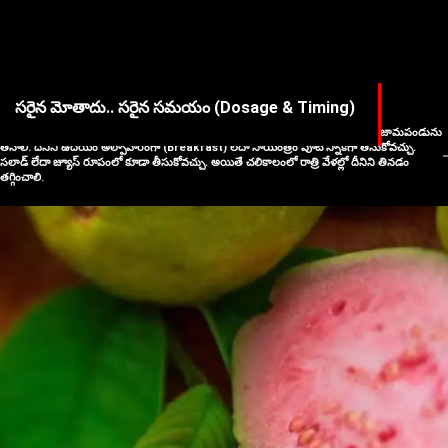
సరైన మోతాదు.. సరైన సమయం (Dosage & Timing)
గర్భిణీలు శరీరానికి తగిన శక్తి కలగాలంటే రోజుకు 100 నుంచి 150 గ్రాముల వరకు మాత్రమే జామపండును
తినాలి. దీనిని ఉదయం అల్పాహారంగా (Breakfast) లేదా సాయంత్రం పూట స్నాక్‌గా తీసుకోవచ్చు.
సలాడ్ లేదా జ్యూస్ రూపంలో కూడా తీసుకోవచ్చు. అయితే చలికాలంలో రాత్రి వేళల్లో దీనిని తినడం
తగ్గించాలి.