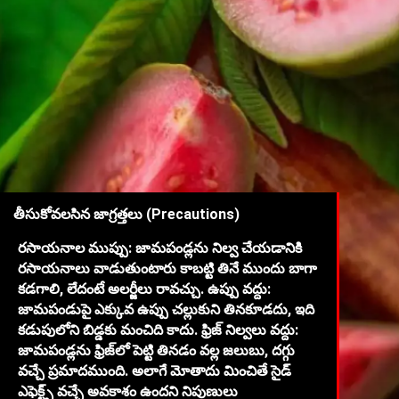
తీసుకోవలసిన జాగ్రత్తలు (Precautions)
రసాయనాల ముప్పు: జామపండ్లను నిల్వ చేయడానికి
రసాయనాలు వాడుతుంటారు కాబట్టి తినే ముందు బాగా
కడగాలి, లేదంటే అలర్జీలు రావచ్చు. ఉప్పు వద్దు:
జామపండుపై ఎక్కువ ఉప్పు చల్లుకుని తినకూడదు, ఇది
కడుపులోని బిడ్డకు మంచిది కాదు. ఫ్రిజ్ నిల్వలు వద్దు:
జామపండ్లను ఫ్రిజ్‌లో పెట్టి తినడం వల్ల జలుబు, దగ్గు
వచ్చే ప్రమాదముంది. అలాగే మోతాదు మించితే సైడ్
ఎఫెక్ట్స్ వచ్చే అవకాశం ఉందని నిపుణులు