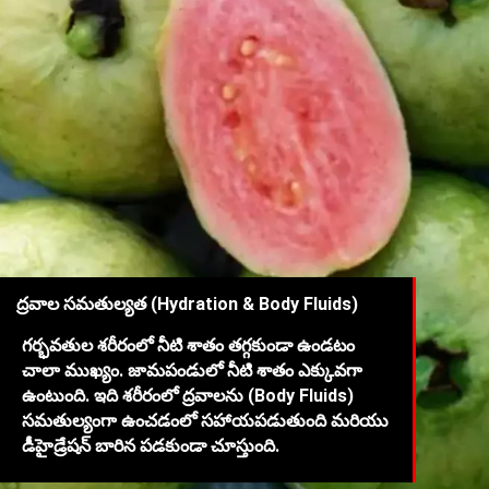
ద్రవాల సమతుల్యత (Hydration & Body Fluids)
గర్భవతుల శరీరంలో నీటి శాతం తగ్గకుండా ఉండటం
చాలా ముఖ్యం. జామపండులో నీటి శాతం ఎక్కువగా
ఉంటుంది. ఇది శరీరంలో ద్రవాలను (Body Fluids)
సమతుల్యంగా ఉంచడంలో సహాయపడుతుంది మరియు
డీహైడ్రేషన్ బారిన పడకుండా చూస్తుంది.