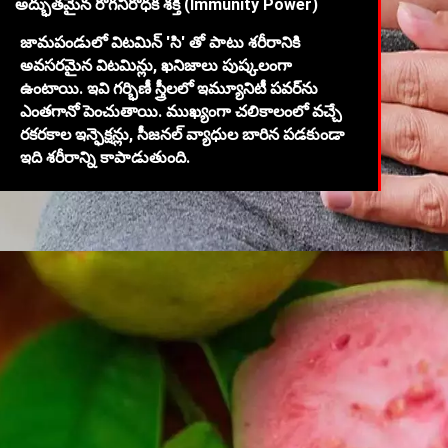
అద్భుతమైన రోగనిరోధక శక్తి (Immunity Power)
జామపండులో విటమిన్ 'సి' తో పాటు శరీరానికి
అవసరమైన విటమిన్లు, ఖనిజాలు పుష్కలంగా
ఉంటాయి. ఇవి గర్భిణీ స్త్రీలలో ఇమ్యూనిటీ పవర్‌ను
ఎంతగానో పెంచుతాయి. ముఖ్యంగా చలికాలంలో వచ్చే
రకరకాల ఇన్ఫెక్షన్లు, సీజనల్ వ్యాధుల బారిన పడకుండా
ఇది శరీరాన్ని కాపాడుతుంది.