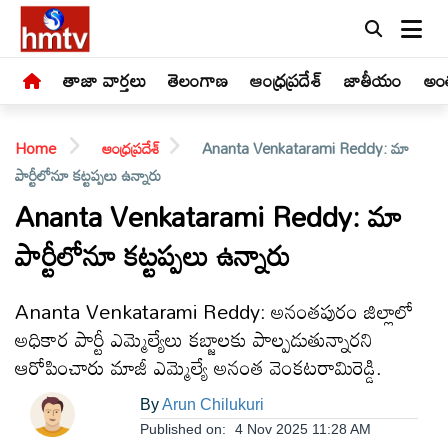
తాజా వార్తలు
తెలంగాణ
ఆంధ్రప్రదేశ్
జాతీయం
అంత
Home
ఆంధ్రప్రదేశ్
Ananta Venkatarami Reddy: మా
పార్టీలోనూ కట్టప్పలు ఉన్నారు
Ananta Venkatarami Reddy: మా
పార్టీలోనూ కట్టప్పలు ఉన్నారు
LIVE
తాజా
Ananta Venkatarami Reddy: అనంతపురం జిల్లాలో
వార్తలు
అధికార పార్టీ ఎమ్మెల్యేలు కబ్జాలకు పాల్పడుతున్నారని
ఆరోపించారు మాజీ ఎమ్మెల్యే అనంత వెంకటరామిరెడ్డి.
తెలంగాణ
By
Arun Chilukuri
Published on:
4 Nov 2025 11:28 AM