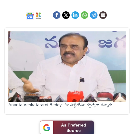
ఆంధ్రప్రదేశ్
జాతీయం
అంతర్జాతీయం
సినిమా
క్రీడలు
వ్యాపారం
Ananta Venkatarami Reddy: మా పార్టీలోనూ కట్టప్పలు ఉన్నారు
లైఫ్
స్టైల్
As Preferred
Source