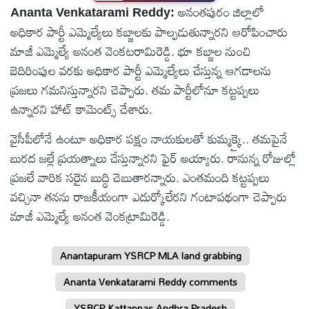
అనంతపురం జిల్లాలో
Ananta Venkatarami Reddy:
టెక్నాలజీ
అధికార పార్టీ ఎమ్మెల్యేలు కబ్జాలకు పాల్పడుతున్నారని ఆరోపించారు
మాజీ ఎమ్మెల్యే అనంత వెంకటరామిరెడ్డి. భూ కబ్జాల నుంచి
స్పెషల్స్
బెదిరింపుల వరకు అధికార పార్టీ ఎమ్మెల్యేలు చేస్తున్న ఆగడాలను
ప్రజలు గమనిస్తున్నారని చెప్పారు. తమ పార్టీలోనూ కట్టప్పలు
కెరీర్ &
ఉన్నారని హాట్‌ కామెంట్స్‌ చేశారు.
ఉద్యోగాలు
వైసీపీలోనే ఉంటూ అధికార పక్షం నాయకులతో కుమ్మక్కై.. తమపైనే
బురద జల్లే ప్రయత్నాలు చేస్తున్నారని ఫైర్‌ అయ్యారు. రానున్న రోజుల్లో
లైవ్
ప్రజలే వారిక సరైన బుద్ధి చెబుతారన్నారు. ఎంతమంది కట్టప్పలు
టీవి
వచ్చినా తనను రాజకీయంగా ఎదుర్కోలేరని గంటాపథంగా చెప్పారు
మాజీ ఎమ్మెల్యే అనంత వెంకట్రామిరెడ్డి.
వ్యవసాయం
Anantapuram YSRCP MLA land grabbing
ఓటీటీ
Ananta Venkatarami Reddy comments
వీడియోలు
YSRCP Kattappas Andhra Pradesh