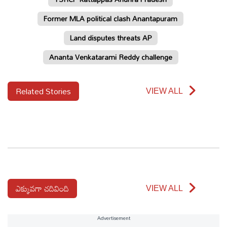
Former MLA political clash Anantapuram
ఆటోమొబైల్
Land disputes threats AP
క్రైమ్
Ananta Venkatarami Reddy challenge
ఆధ్యాత్మికం
Related Stories
VIEW ALL
ఫోటోలు
బ్రాండ్
స్పాట్‌లైట్
ప్రెస్
ఎక్కువగా చదివింది
VIEW ALL
రిలీజ్
Advertisement