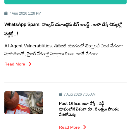
టెక్నాలజీ
7 Aug 2026 1:28 PM
WhatsApp Spam: వాట్సప్ యూజర్లకు బిగ్ అలర్ట్.. అలా చేస్తే చిక్కుల్లో
స్పెషల్స్
పడ్డట్లే..!
కెరీర్ &
AI Agent Vulnerabilities: డిజిటల్ యుగంలో టెక్నాలజీ ఎంత వేగంగా
ఉద్యోగాలు
మారుతుందో, సైబర్ నేరగాళ్ల మార్గాలు కూడా అంతే వేగంగా...
Read More
లైవ్
టీవి
వ్యవసాయం
7 Aug 2026 7:05 AM
Post Office: ఇలా చేస్తే.. వ‌డ్డీ
రూపంలోనే ఏకంగా రూ. 6 ల‌క్ష‌లు సొంతం
ఓటీటీ
చేసుకోవ‌చ్చు
వీడియోలు
Read More