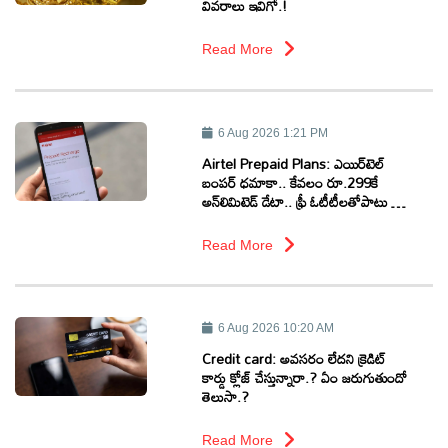
వివరాలు ఇవిగో.!
Read More
6 Aug 2026 1:21 PM
Airtel Prepaid Plans: ఎయిర్‌టెల్
బంపర్ ధమాకా.. కేవలం రూ.299కే
అన్‌లిమిటెడ్ డేటా.. ఫ్రీ ఓటీటీలతోపాటు ఏఐ
యాక్సెస్‌..!
Read More
6 Aug 2026 10:20 AM
Credit card: అవ‌స‌రం లేద‌ని క్రెడిట్
కార్డు క్లోజ్ చేస్తున్నారా.? ఏం జ‌రుగుతుందో
తెలుసా.?
Read More