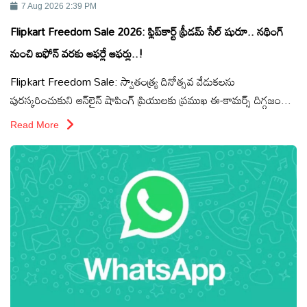
ఆంధ్రప్రదేశ్
7 Aug 2026 2:39 PM
Flipkart Freedom Sale 2026: ఫ్లిప్‌కార్ట్ ఫ్రీడమ్ సేల్ షురూ.. నథింగ్
నుంచి ఐఫోన్ వరకు ఆఫర్లే ఆఫర్లు..!
జాతీయం
Flipkart Freedom Sale: స్వాతంత్ర్య దినోత్సవ వేడుకలను
పురస్కరించుకుని ఆన్‌లైన్ షాపింగ్ ప్రియులకు ప్రముఖ ఈ-కామర్స్ దిగ్గజం...
అంతర్జాతీయం
Read More
సినిమా
క్రీడలు
వ్యాపారం
లైఫ్
స్టైల్