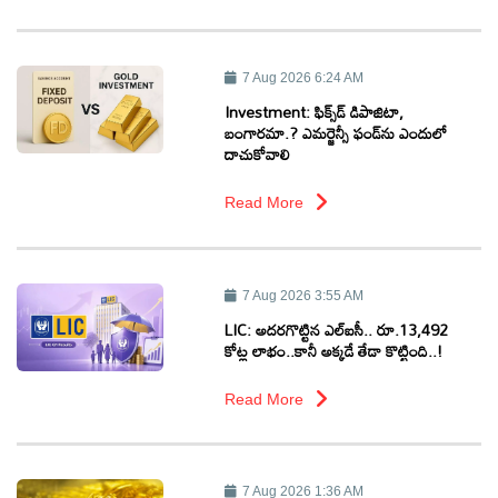
ఆటోమొబైల్
7 Aug 2026 6:24 AM
Investment: ఫిక్స్‌డ్ డిపాజిటా,
క్రైమ్
బంగార‌మా.? ఎమ‌ర్జెన్సీ ఫండ్‌ను ఎందులో
దాచుకోవాలి
ఆధ్యాత్మికం
Read More
ఫోటోలు
7 Aug 2026 3:55 AM
బ్రాండ్
LIC: అదరగొట్టిన ఎల్ఐసీ.. రూ.13,492
స్పాట్‌లైట్
కోట్ల లాభం..కానీ అక్కడే తేడా కొట్టింది..!
Read More
ప్రెస్
రిలీజ్
7 Aug 2026 1:36 AM