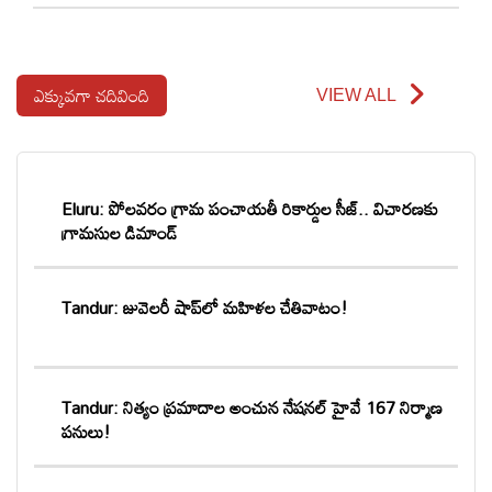
ఎక్కువగా చదివింది
VIEW ALL
Eluru: పోలవరం గ్రామ పంచాయతీ రికార్డుల సీజ్.. విచారణకు
గ్రామస్తుల డిమాండ్
Tandur: జువెలరీ షాప్‌లో మహిళల చేతివాటం!
Tandur: నిత్యం ప్రమాదాల అంచున నేషనల్ హైవే 167 నిర్మాణ
పనులు!