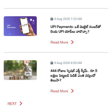
6 Aug 2026 7:15 AM
UPI Payments: ఒకే మొబైల్ నంబర్‌తో
రెండు UPI యాప్‌లు వాడొచ్చా?
Read More
6 Aug 2026 6:50 AM
444 రోజుల స్పెషల్ ఎఫ్డీ స్కీమ్.. రూ.5
లక్షలు పెట్టుబడి పెడితే ఎంత వస్తుందో
తెలుసా?
Read More
NEXT