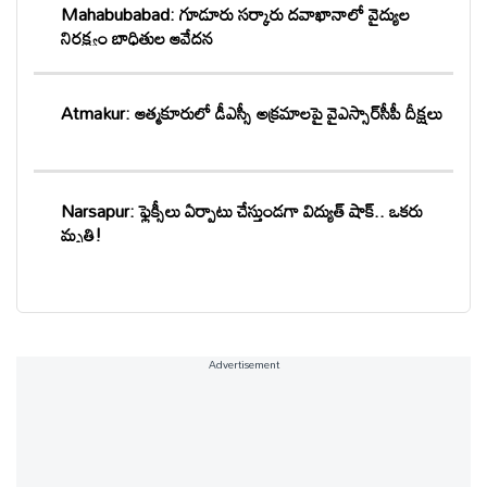
Mahabubabad: గూడూరు సర్కారు దవాఖానాలో వైద్యుల
నిర్లక్ష్యం బాధితుల ఆవేదన
Atmakur: ఆత్మకూరులో డీఎస్సీ అక్రమాలపై వైఎస్సార్‌సీపీ దీక్షలు
Narsapur: ఫ్లెక్సీలు ఏర్పాటు చేస్తుండగా విద్యుత్ షాక్.. ఒకరు
మృతి!
Advertisement