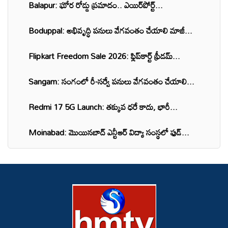
Balapur: ఘోర రోడ్డు ప్రమాదం.. ఎయిర్‌పోర్ట్...
Boduppal: అభివృద్ధి పనులు వేగవంతం చేయాలి మాజీ...
Flipkart Freedom Sale 2026: ఫ్లిప్‌కార్ట్ ఫ్రీడమ్...
Sangam: సంగంలో రీ-సర్వే పనులు వేగవంతం చేయాలి...
Redmi 17 5G Launch: తక్కువ ధరే కాదు, భారీ...
Moinabad: మొయినబాద్ ఎన్టీఆర్ విద్యా సంస్థలో ఫుడ్...