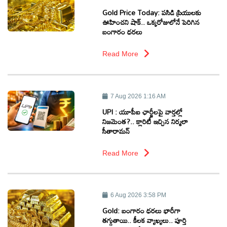
Gold Price Today: పసిడి ప్రియులకు
ఊహించని షాక్.. ఒక్కరోజులోనే పెరిగిన
బంగారం ధరలు
Read More
7 Aug 2026 1:16 AM
UPI : యూపీఐ ఛార్జీలపై వార్తల్లో
నిజమెంత?.. క్లారిటీ ఇచ్చిన నిర్మలా
సీతారామన్
Read More
6 Aug 2026 3:58 PM
Gold: బంగారం ధరలు భారీగా
తగ్గుతాయి.. కీలక వ్యాఖ్యలు.. పూర్తి