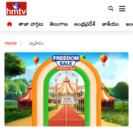
తాజా వార్తలు
తెలంగాణ
ఆంధ్రప్రదేశ్
జాతీయం
అంత
Home
వ్యాపారం
LIVE
తాజా
వార్తలు
తెలంగాణ