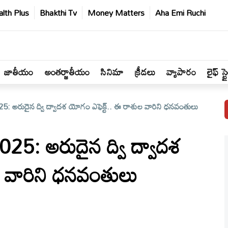
lth Plus
Bhakthi Tv
Money Matters
Aha Emi Ruchi
జాతీయం
అంతర్జాతీయం
సినిమా
క్రీడలు
వ్యాపారం
లైఫ్ స్ట
అరుదైన ద్వి ద్వాదశ యోగం ఎఫెక్ట్.. ఈ రాశుల వారిని ధనవంతులు
: అరుదైన ద్వి ద్వాదశ
ల వారిని ధనవంతులు