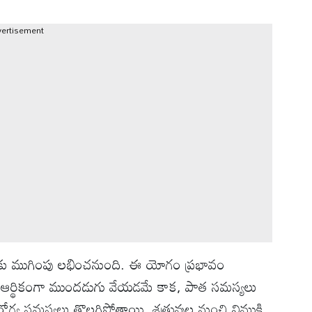
vertisement
యలకు ముగింపు ల‌భించ‌నుంది. ఈ యోగం ప్రభావం
ి. ఆర్థికంగా ముందడుగు వేయడమే కాక, పాత సమస్యలు
్య సమస్యలు తొలగిపోతాయి. శత్రువుల నుంచి విముక్తి