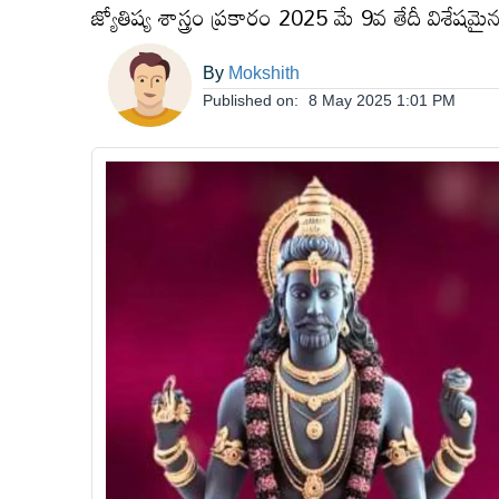
జ్యోతిష్య శాస్త్రం ప్రకారం 2025 మే 9వ తేదీ విశేషమై
ఆంధ్రప్రదేశ్
By
Mokshith
Published on:
8 May 2025 1:01 PM
జాతీయం
అంతర్జాతీయం
సినిమా
క్రీడలు
వ్యాపారం
లైఫ్
స్టైల్