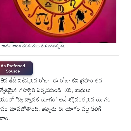
 రాశుల వారిని ధనవంతులు చేయబోతున్న శని..
As Preferred
Source
 మే 9వ తేదీ విశేషమైన రోజు. ఈ రోజు శని గ్రహం తన
యేకమైన గ్రహస్థితి ఏర్పడనుంది. శని, బుధులు
మయంలో "ద్వి ద్వాదశ యోగం" అనే శక్తివంతమైన యోగం
రభావం చూపబోతోంది. ఇప్పుడు ఈ యోగం వల్ల కలిగే
దాం.