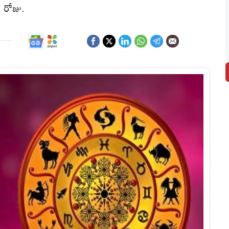
న రోజు.