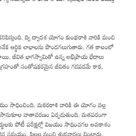
నిపిస్తుంది. ద్వి ద్వాదశ యోగం కుంభరాశి వారికి మంచి
క ఆర్థిక లాభాలను పొందగలుగుతారు. గత కాలంలో
తాయి. జీవిత భాగస్వామితో ఉన్న అభిప్రాయ భేదాలు
ుగ్రహంతో సంతోషకరమైన జీవితం గడపడమే కాక,
యం సాధించింది. మకరరాశి వారికి ఈ యోగం వల్ల
లో సానుకూల వాతావరణం ఏర్పడుతుంది. మతపరంగా
్యార్థులకు పోటీ పరీక్షల్లో విజయం సాధించగల అవకాశం
న సమయం. పిల్లల నుంచి శుభవార్తలు వింటారు.