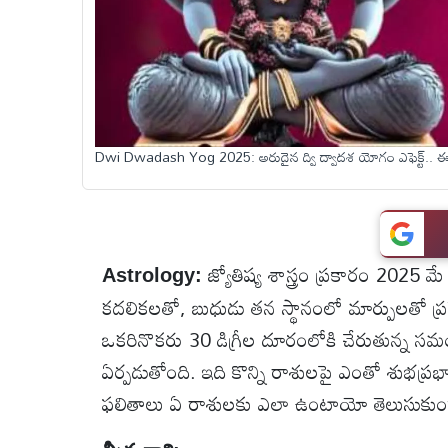
టెక్నాలజీ
స్పెషల్స్
Dwi Dwadash Yog 2025: అరుదైన ద్వి ద్వాదశ యోగం ఎఫెక్ట్.. ఈ
కెరీర్ &
ఉద్యోగాలు
లైవ్
జ్యోతిష్య శాస్త్రం ప్రకారం 2025
టీవి
Astrology:
కదలికలతో, బుధుడు తన స్థానంలో మార్పులతో ప్రత్
ఒకరినొకరు 30 డిగ్రీల దూరంలోకి చేరుతున్న స
వ్యవసాయం
ఏర్పడుతోంది. ఇది కొన్ని రాశులపై ఎంతో శుభప్
ఓటీటీ
ఫలితాలు ఏ రాశులకు ఎలా ఉంటాయో తెలుసుకుం