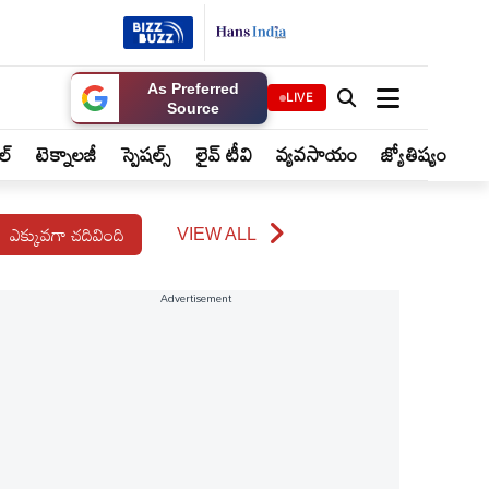
As Preferred
LIVE
Source
ైల్
టెక్నాలజీ
స్పెషల్స్
లైవ్ టీవి
వ్యవసాయం
జ్యోతిష్యం
ఎక్కువగా చదివింది
VIEW ALL
Advertisement