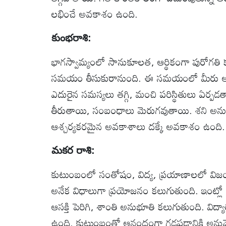
లభించే అవకాశం ఉంది.
కుంభ‌రాశి:
భాగస్వామ్యంలో సానుకూలత, ఆర్థికంగా పురోగతి క‌
సమయం తీసుకురానుంది. ఈ సమయంలో మీరు అనే
ఎదురైన సమస్యలు తగ్గి, మంచి పరిస్థితులు ఏర్పడ
తీరుతాయి, సంబంధాలు మెరుగవుతాయి. శని అన
ఆశ్చర్యకరమైన అవకాశాలు దక్కే అవకాశం ఉంది.
మకర రాశి:
కుటుంబంలో సంతోషం, విద్య, ప్రయాణాలలో విజ
అనేక విధాలుగా ప్రయోజనం కలుగుతుంది. ఇంట్
ఆసక్తి పెరిగి, శాంతి అనుభూతి కలుగుతుంది. విద
ఉంది. కుటుంబంతో ఆనందంగా గడపడానికి అనువై