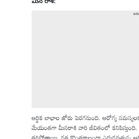
వీడియోలు
మీన రాశి:
ad
ఆటోమొబైల్
క్రైమ్
ఆధ్యాత్మికం
ఫోటోలు
బ్రాండ్
స్పాట్‌లైట్
ఆర్థిక లాభాల జోరు పెర‌గ‌నుంది. ఆరోగ్య సమస్
ప్రెస్
మేయంతగా మీన‌రాశి వారి జీవితంలో కనిపిస్తుంద
రిలీజ్
తగ్గిపోతాయి. గత కొంతకాలంగా ఎదురవుతున్న ఆరోగ