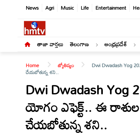
News
Agri
Music
Life
Entertainment
Hea
తాజా వార్తలు
తెలంగాణ
ఆంధ్రప్రదేశ్
Home
జ్యోతిష్యం
Dwi Dwadash Yog 2025: 
చేయబోతున్న శని..
Dwi Dwadash Yog 2025
తాజా
యోగం ఎఫెక్ట్.. ఈ రాశు
వార్తలు
చేయబోతున్న శని..
తెలంగాణ