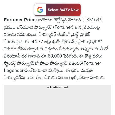
టెక్నాలజీ
Select
HMTV
Now
టయోటా కిర్లోస్కర్ మోటార్ (TKM) తన
Fortuner Price:
స్పెషల్స్
ప్రముఖ ఎస్‌యూవీ ఫార్చ్యూనర్ (Fortuner) కొన్ని వేరియంట్ల
ధరలను సవరించింది. ఫార్చ్యూనర్ రేంజ్‌లో మైల్డ్-హైబ్రిడ్
కెరీర్ &
వేరియంట్లను రూ.44.77 లక్షల(ఎక్స్-షోరూమ్) ప్రారంభ ధరతో
ఉద్యోగాలు
విడుదల చేసిన తర్వాత ఈ నిర్ణయం తీసుకున్నారు. ఇప్పుడు ఈ త్రీ-రో
ఎస్‌యూవీ ధర దాదాపు రూ.68,000 పెరిగింది. ఈ కొత్త ధరలు
లైవ్
స్టాండర్డ్ ఫార్చ్యూనర్‌తో పాటు ఫార్చ్యూనర్ లెజెండర్(Fortuner
టీవి
Legender)రేంజ్‌కు కూడా వర్తిస్తాయి. ఈ ధరల పెంపుతో
ఫార్చ్యూనర్‌ను కొనుగోలు చేయడం మరింత ఖరీదైనదిగా మారింది.
వ్యవసాయం
advertisement
ఓటీటీ
వీడియోలు