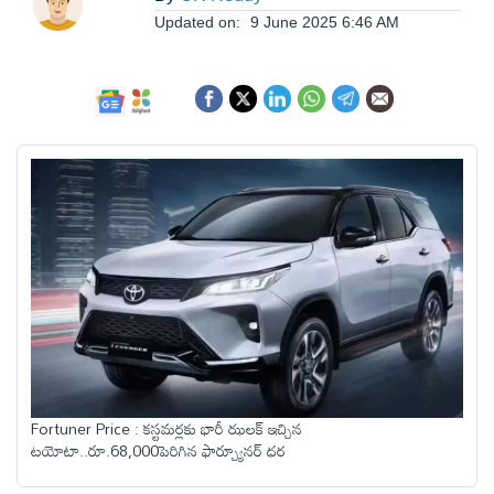
ఆంధ్రప్రదేశ్
Updated on:
9 June 2025 6:46 AM
జాతీయం
అంతర్జాతీయం
సినిమా
క్రీడలు
వ్యాపారం
Fortuner Price : కస్టమర్లకు భారీ ఝలక్ ఇచ్చిన
లైఫ్
టయోటా..రూ.68,000పెరిగిన ఫార్చ్యూనర్ ధర
స్టైల్