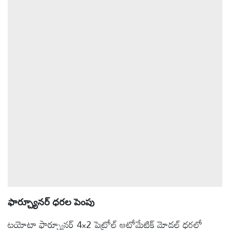
ఆటోమొబైల్
క్రైమ్
ఆధ్యాత్మికం
ఫోటోలు
బ్రాండ్
స్పాట్‌లైట్
ప్రెస్
రిలీజ్
ఫార్చ్యూనర్ ధరల పెంపు
టయోటా ఫార్చ్యూనర్ 4×2 పెట్రోల్ ఆటోమేటిక్ మోడల్ ధరలో