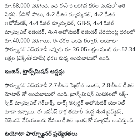
రూ.68,000 పెరిగింది. ఇది ఈసారి జరిగిన ధరల పెంపులో అతి
పెద్దది. దీనితో పాటు, 4×2 డీజిల్ మ్యాన్యువల్, 4×2 డీజిల్
ఆటోమేటిక్, 4×4 డీజిల్ మ్యాన్యువల్, GR-S, 4×4 డీజిల్
మ్యాన్యువల్ లెజెండర్, 4×4 ఆటోమేటిక్ లెజెండర్ వేరియంట్ల ధరలలో
రూ.40,000 పెరిగాయి. ఈ ధరల పెంపు తర్వాత, టయోటా
ఫార్చ్యూనర్ ఎస్‌యూవీ ఇప్పుడు రూ.36.05 లక్షల నుంచి రూ.52.34
లక్షల (ఎక్స్-షోరూమ్) ధరల మధ్య అందుబాటులో ఉంది.
ఇంజిన్, ట్రాన్స్‌మిషన్ ఆప్షన్లు
ఫార్చ్యూనర్ ఎస్‌యూవీ 2.7-లీటర్ పెట్రోల్ ఇంజిన్, 2.8-లీటర్ డీజిల్
మోటార్ తో అందుబాటులో ఉంది. ట్రాన్స్‌మిషన్ ఎంపికలలో సిక్స్-
స్పీడ్ మ్యాన్యువల్ గేర్‌బాక్స్, టార్క్ కన్వర్టర్ ఆటోమేటిక్ యూనిట్
కూడా ఉన్నాయి. ఈ జపనీస్ కార్ల తయారీ సంస్థ 4×4 డ్రైవ్‌ట్రైన్,
లెజెండర్ వేరియంట్లను కేవలం డీజిల్ ఇంజిన్‌తో మాత్రమే అందిస్తుంది.
టయోటా ఫార్చ్యూనర్ ప్రత్యేకతలు