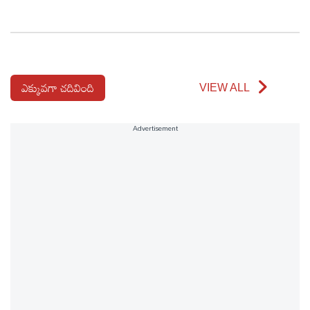
ఎక్కువగా చదివింది
VIEW ALL
Advertisement