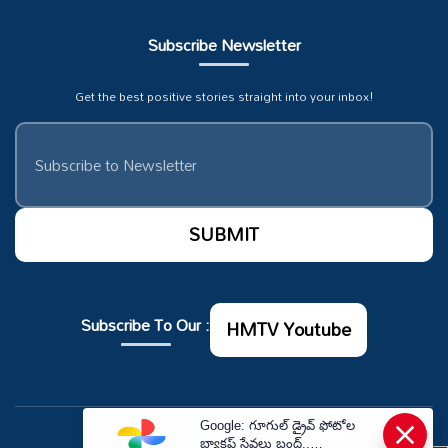
Subscribe Newsletter
Get the best positive stories straight into your inbox!
Subscribe To Our :
HMTV Youtube
×
Google: గూగుల్ డ్రైవ్ ఫోటోల
© Copyrights 2026. All rights reserved.
బ్యాకప్ సేవలు బంద్..