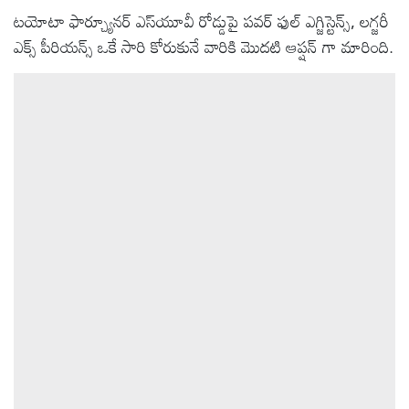
టయోటా ఫార్చ్యూనర్ ఎస్‌యూవీ రోడ్డుపై పవర్ ఫుల్ ఎగ్జిస్టెన్స్, లగ్జరీ
ఎక్స్ పీరియన్స్ ఒకే సారి కోరుకునే వారికి మొదటి ఆప్షన్ గా మారింది.