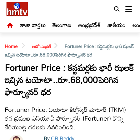
తాజా వార్తలు
తెలంగాణ
ఆంధ్రప్రదేశ్
జాతీయం
అంత
Home
ఆటోమొబైల్
Fortuner Price : కస్టమర్లకు భారీ ఝలక్
ఇచ్చిన టయోటా..రూ.68,000పెరిగిన ఫార్చ్యూనర్ ధర
Fortuner Price : కస్టమర్లకు భారీ ఝలక్
ఇచ్చిన టయోటా..రూ.68,000పెరిగిన
LIVE
ఫార్చ్యూనర్ ధర
తాజా
వార్తలు
Fortuner Price: టయోటా కిర్లోస్కర్ మోటార్ (TKM)
తన ప్రముఖ ఎస్‌యూవీ ఫార్చ్యూనర్ (Fortuner) కొన్ని
తెలంగాణ
వేరియంట్ల ధరలను సవరించింది.
By
CR Reddy