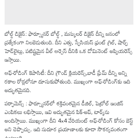
బోల్డ్ డిజైన్: ఫార్చ్యూనర్ బోల్డ్ , మస్కులర్ డిజైన్ దీన్ని జనంలో
ప్రత్యేకంగా నిలబెడుతుంది. దీని ఎత్తు, స్పేసియస్ ఫ్రంట్ గ్రిల్, షార్ప్
హెడ్‌లైట్లు, పటిష్టమైన వీల్ ఆర్చెస్ దీనికి ఒక డోమినెంట్ అప్పియరెన్స్
ఇస్తాయి.
ఆఫ్-రోడింగ్ కెపాసిటీ: దీని గ్రౌండ్ క్లియరెన్స్,బాడీ ఫ్రేమ్ దీన్ని అన్ని
రకాల రోడ్లలోనూ దూసుకుపోతుంది. ముఖ్యంగా ఆఫ్-రోడింగ్‌కు ఇది
అద్భుతమైనది.
పర్ఫామెన్స్ : ఫార్చ్యూనర్‌లో శక్తివంతమైన డీజిల్, పెట్రోల్ ఇంజిన్
ఎంపికలు లభిస్తాయి, ఇవి అద్భుతమైన పిక్-అప్, టార్క్‌ను
అందిస్తాయి. ముఖ్యంగా దీని 4×4 వేరియంట్ ఆఫ్-రోడింగ్ కోసం బెస్ట్
అని చెప్పొచ్చు. ఇది సుదూర ప్రయాణాలకు కూడా సౌకర్యవంతంగా
ఉంటుంది.