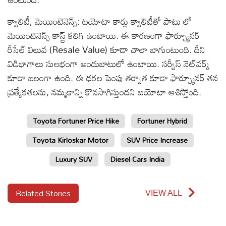
క్వాలిటీ, మెయింటెనెన్స్: టయోటా కార్లు క్వాలిటీతో పాటు లో
మెయింటెనెన్స్ కాస్ట్ కలిగి ఉంటాయి. ఈ కారణంగా ఫార్చ్యూనర్
రీసేల్ విలువ (Resale Value) కూడా చాలా బాగుంటుంది. దీని
విడిభాగాలు సులభంగా అందుబాటులో ఉంటాయి. సర్వీస్ నెట్‌వర్క్
కూడా బలంగా ఉంది. ఈ ధరల పెంపు తర్వాత కూడా ఫార్చ్యూనర్ తన
ప్రత్యేకతలను, నమ్మకాన్ని కొనసాగిస్తుందని టయోటా ఆశిస్తోంది.
Toyota Fortuner Price Hike
Fortuner Hybrid
Toyota Kirloskar Motor
SUV Price Increase
Luxury SUV
Diesel Cars India
Related Stories
VIEW ALL