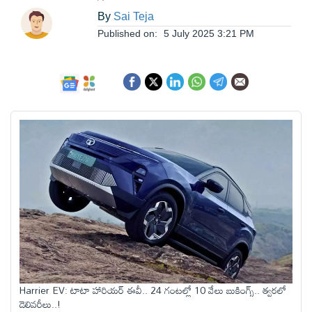
ఆంధ్రప్రదేశ్
By
Sai Teja
Published on:
5 July 2025 3:21 PM
జాతీయం
అంతర్జాతీయం
సినిమా
క్రీడలు
వ్యాపారం
లైఫ్
Harrier EV: టాటా హారియర్ ఈవీ.. 24 గంటల్లో 10 వేలు బుకింగ్స్.. త్వరలో
స్టైల్
డెలివరీలు..!