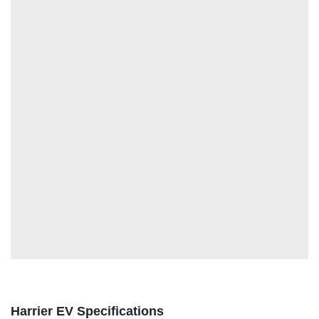
ఆటోమొబైల్
క్రైమ్
ఆధ్యాత్మికం
ఫోటోలు
బ్రాండ్
స్పాట్‌లైట్
ప్రెస్
రిలీజ్
Harrier EV Specifications