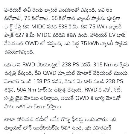
హారియర్ ఈవీ రెండు బ్యాటరీ ఎంపికలతో వస్తుంది, అవి 65
కిలోవాట్, 75 కిలోవాట్. 65 కిలోవాట్ బ్యాటరీ ప్యాక్‌ను పూర్తిగా
ఛార్జ్ చేస్తే దీని MIDC పరిధి 538 కి.మీ. దీని 75 kWh బ్యాటరీ
ప్యాక్ 627 కి.మీ MIDC పరిధిని కలిగి ఉంది. హారియర్ EV టాప్
వేరియంట్ QWD లో వస్తుంది, ఇది పెద్ద 75 kWh బ్యాటరీ ప్యాక్‌ను
ఉపయోగిస్తుంది.
ఇది దాని RWD వేరియంట్లలో 238 PS పవర్, 315 Nm టార్క్‌ను
ఉత్పత్తి చేస్తుంది. దీని QWD డ్యూయల్ మోటార్ వేరియంట్ ముందు
మోటార్ నుండి 158 PS పవర్, వెనుక మోటార్ నుండి 238 PS
శక్తిని, 504 Nm టార్క్‌ను ఉత్పత్తి చేస్తుంది. RWD కి ఎకో, సిటీ,
స్పోర్ట్ డ్రైవ్ మోడ్‌లు లభిస్తాయి, అయితే QWD కి బూస్ట్ మోడ్‌తో
పాటు ఇతర మోడ్‌లు లభిస్తాయి.
టాటా హారియర్ ఈవీలో అనేక గొప్ప ఫీచర్లు అందించారు. ఇది
డ్యూయల్ టోన్ ఇంటీరియర్‌ను కలిగి ఉంది. ఇది పనోరమిక్