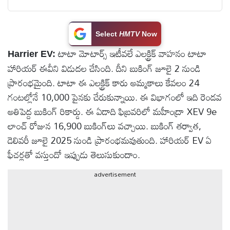
టెక్నాలజీ
Select
HMTV
Now
స్పెషల్స్
టాటా మోటార్స్ ఇటీవలే ఎలక్ట్రిక్ వాహనం టాటా
Harrier EV:
హారియర్ ఈవీని విడుదల చేసింది. దీని బుకింగ్ జూలై 2 నుండి
కెరీర్ &
ప్రారంభమైంది. టాటా ఈ ఎలక్ట్రిక్ కారు అమ్మకాలు కేవలం 24
ఉద్యోగాలు
గంటల్లోనే 10,000 పైనకు చేరుకున్నాయి. ఈ విభాగంలో ఇది రెండవ
అతిపెద్ద బుకింగ్ రికార్డు. ఈ ఏడాది ఫిబ్రవరిలో మహీంద్రా XEV 9e
లైవ్
లాంచ్ రోజున 16,900 బుకింగ్‌లు వచ్చాయి. బుకింగ్ తర్వాత,
టీవి
డెలివరీ జూలై 2025 నుండి ప్రారంభమవుతుంది. హారియర్ EV ఏ
ఫీచర్లతో వస్తుందో ఇప్పుడు తెలుసుకుందాం.
వ్యవసాయం
advertisement
ఓటీటీ
వీడియోలు