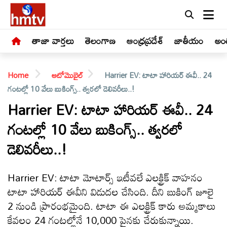
తాజా వార్తలు
తెలంగాణ
ఆంధ్రప్రదేశ్
జాతీయం
అంత
Home
ఆటోమొబైల్
Harrier EV: టాటా హారియర్ ఈవీ.. 24
గంటల్లో 10 వేలు బుకింగ్స్.. త్వరలో డెలివరీలు..!
Harrier EV: టాటా హారియర్ ఈవీ.. 24
గంటల్లో 10 వేలు బుకింగ్స్.. త్వరలో
LIVE
డెలివరీలు..!
తాజా
వార్తలు
Harrier EV: టాటా మోటార్స్ ఇటీవలే ఎలక్ట్రిక్ వాహనం
టాటా హారియర్ ఈవీని విడుదల చేసింది. దీని బుకింగ్ జూలై
తెలంగాణ
2 నుండి ప్రారంభమైంది. టాటా ఈ ఎలక్ట్రిక్ కారు అమ్మకాలు
కేవలం 24 గంటల్లోనే 10,000 పైనకు చేరుకున్నాయి.