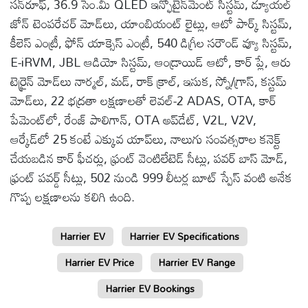
సన్‌రూఫ్, 36.9 సెం.మీ QLED ఇన్ఫోటైన్‌మెంట్ సిస్టమ్, డ్యూయల్
జోన్ టెంపరేచర్ మోడ్‌లు, యాంబియంట్ లైట్లు, ఆటో పార్క్ సిస్టమ్,
కీలెస్ ఎంట్రీ, ఫోన్ యాక్సెస్ ఎంట్రీ, 540 డిగ్రీల సరౌండ్ వ్యూ సిస్టమ్,
E-iRVM, JBL ఆడియో సిస్టమ్, ఆండ్రాయిడ్ ఆటో, కార్ ప్లే, ఆరు
టెర్రైన్ మోడ్‌లు నార్మల్, మడ్, రాక్ క్రాల్, ఇసుక, స్నో/గ్రాస్, కస్టమ్
మోడ్‌లు, 22 భద్రతా లక్షణాలతో లెవల్-2 ADAS, OTA, కార్
పేమెంట్‌లో, రేంజ్ పాలిగాన్, OTA అప్‌డేట్, V2L, V2V,
ఆర్కేడ్‌లో 25 కంటే ఎక్కువ యాప్‌లు, నాలుగు సంవత్సరాల కనెక్ట్
చేయబడిన కార్ ఫీచర్లు, ఫ్రంట్ వెంటిలేటెడ్ సీట్లు, పవర్ బాస్ మోడ్,
ఫ్రంట్ పవర్డ్ సీట్లు, 502 నుండి 999 లీటర్ల బూట్ స్పేస్ వంటి అనేక
గొప్ప లక్షణాలను కలిగి ఉంది.
Harrier EV
Harrier EV Specifications
Harrier EV Price
Harrier EV Range
Harrier EV Bookings