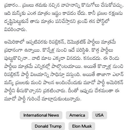
ప్రకారం.. ప్రజలు తమకు నచ్చిన వాహనాన్ని కొనుగోలు చేసుకోవచ్చు.
ఇది మస్క్‌కు ఎంత మాత్రం ఇష్టం కావడం లేదు. కానీ ప్రజల రక్షణను
దృష్టిపెట్టుకునే తాను మాత్రం పనిచేస్తానని ట్రంప్ తన పోస్ట్‌లో
వివరించారు.
అమెరికాలో ఇప్పటివరకు రిపబ్లికన్, డెమొక్రటిక్ పార్టీలు మాత్రమే
ప్రధానంగా ఉన్నాయి. కొన్నేళ్ల నుంచి ఇదే పరిస్థితి. కొత్త పార్టీలు
పుట్టుకొచ్చినా.. వాటి మాట ఎక్కడా వినడదు. కనబడదు. ఈ రెండు
పార్టీలు మాత్రమే ఎన్నికల్లో పాల్గొంటయాయి. అయితే కొన్నాళ్ల నుంచి
రిపబ్లికన్ పార్టీ విజయాన్ని సాధిస్తూ వస్తుంది. అయితే తాజాగా ఎలాన్
మస్క్ ప్రజలకు మంచి పాలన అందించేందుకు మూడో పార్టీ అమెరికన్
పార్టీని తీసుకొచ్చానని ప్రకటించారు. దీంతో ఇప్పుడు దేశమంతా ఈ
మూడో పార్టీ గురించే మాట్లాడుకుంటున్నారు.
International News
America
USA
Donald Trump
Elon Musk