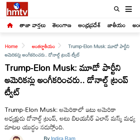
తాజా వార్తలు
తెలంగాణ
ఆంధ్రప్రదేశ్
జాతీయం
అంత
Home
అంతర్జాతీయం
Trump-Elon Musk: మూడో పార్టీని
అమెరికన్లు అంగీకరించరు.. డోనాల్డ్ ట్రంప్ ట్వీట్
Trump-Elon Musk: మూడో పార్టీని
అమెరికన్లు అంగీకరించరు.. డోనాల్డ్ ట్రంప్
LIVE
ట్వీట్
తాజా
వార్తలు
Trump-Elon Musk: అమెరికాలో ఇటు అమెరికా
అధ్యక్షుడు డోనాల్డ్ ట్రంప్, అటు బిలయనీర్ ఎలాన్ మస్క్ మధ్య
తెలంగాణ
మాటల యుద్ధం నడుస్తోంది.
By
Indira Ram