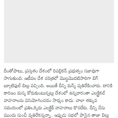
దీంతోపాటు, ప్రస్తుతం దేశంలో రిపబ్లికన్ ప్రభుత్వం సజావుగా
సాగుతుంది. ఇటీవల దేశ చరిత్రలో మొట్టమొదటిసారిగా బిగ్
బ్యూటిఫుల్‌ బిల్లు వచ్చింది. అయితే దీన్ని మస్క్ వ్యతిరేకించారు. దానికి
కారణం మస్క కోరుకుంటున్నట్లు దేశంలో ఉన్నవారంతా ఎలక్ట్రికల్
వాహనాలను వినియోగించడం సాధ్యం కాదు. చాలా తక్కువ
సమయంలో ప్రతిఒక్కరు ఎలక్ట్రిక్ వాహనాలు కొనలేరు. దీన్ని నేను
ముందు నుంచీ వ్యతిరేకస్తున్నా.. ఇప్పుడు సభలో పాసైన తాజా బిల్లు