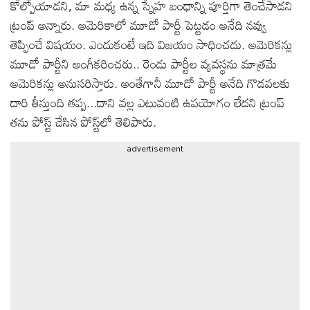
కోల్పోయాడని, మా మధ్య ఉన్న స్నేహ బంధాన్ని పూర్తిగా తెంచేసాడని
ట్రంప్ అన్నారు. అమెరికాలో మూడో పార్టీ పెట్టడం అనేది నవ్వు
ఆటోమొబైల్
తెప్పించే విషయం. ఎందుకంటే ఇది విజయం సాధించదు. అమెరికన్లు
మూడో పార్టీని అంగీకరించరు.. రెండు పార్టీల వ్యవస్థను మాత్రమే
క్రైమ్
అమెరికన్లు అనుసరిస్తారు. అంతేగానీ మూడో పార్టీ అనేది గొడవలకు
దారి తీస్తుంది తప్ప...దాని వల్ల ఎటువంటి ఉపయోగం లేదని ట్రంప్
ఆధ్యాత్మికం
తను పోస్ట్ చేసిన పోస్ట్‌లో తెలిపారు.
advertisement
ఫోటోలు
బ్రాండ్
స్పాట్‌లైట్
ప్రెస్
రిలీజ్