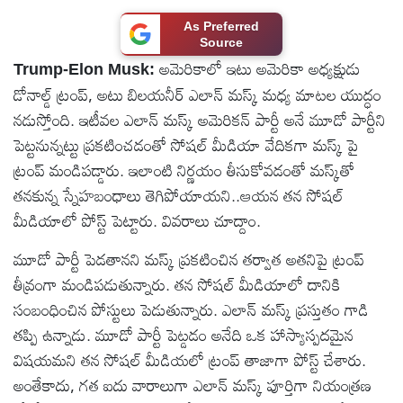
టెక్నాలజీ
As Preferred
Source
అమెరికాలో ఇటు అమెరికా అధ్యక్షుడు
Trump-Elon Musk:
స్పెషల్స్
డోనాల్డ్ ట్రంప్, అటు బిలయనీర్ ఎలాన్ మస్క్ మధ్య మాటల యుద్ధం
నడుస్తోంది. ఇటీవల ఎలాన్ మస్క్ అమెరికన్ పార్టీ అనే మూడో పార్టీని
కెరీర్ &
పెట్టనున్నట్టు ప్రకటించడంతో సోషల్ మీడియా వేదికగా మస్క్ పై
ఉద్యోగాలు
ట్రంప్ మండిపడ్డారు. ఇలాంటి నిర్ణయం తీసుకోవడంతో మస్క్‌తో
తనకున్న స్నేహబంధాలు తెగిపోయాయని..ఆయన తన సోషల్
లైవ్
మీడియాలో పోస్ట్ పెట్టారు. వివరాలు చూద్దాం.
టీవి
మూడో పార్టీ పెడతానని మస్క్ ప్రకటించిన తర్వాత అతనిపై ట్రంప్
తీవ్రంగా మండిపడుతున్నారు. తన సోషల్ మీడియాలో దానికి
వ్యవసాయం
సంబంధించిన పోస్టులు పెడుతున్నారు. ఎలాన్ మస్క్ ప్రస్తుతం గాడి
తప్పి ఉన్నాడు. మూడో పార్టీ పెట్డడం అనేది ఒక హాస్యాస్పదమైన
ఓటీటీ
విషయమని తన సోషల్ మీడియలో ట్రంప్ తాజాగా పోస్ట్ చేశారు.
అంతేకాదు, గత ఐదు వారాలుగా ఎలాన్ మస్క్ పూర్తిగా నియంత్రణ
వీడియోలు