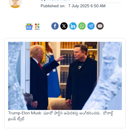
ఆంధ్రప్రదేశ్
Published on:
7 July 2025 6:50 AM
జాతీయం
అంతర్జాతీయం
సినిమా
క్రీడలు
వ్యాపారం
Trump-Elon Musk: మూడో పార్టీని అమెరికన్లు అంగీకరించరు.. డోనాల్డ్
లైఫ్
ట్రంప్ ట్వీట్
స్టైల్