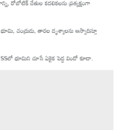
్ని, రోబోటిక్ చేతుల కదలికలను ప్రత్యక్షంగా
 భూమి, చంద్రుడు, తారల దృశ్యాలను ఆస్వాదిస్తూ
SSలో భూమిని చూసే ఏకైక పెద్ద విండో కూడా.