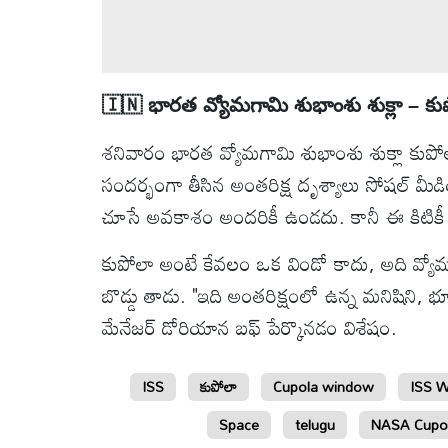
🇮🇳 భారత వ్యోమగామి శుభాంశు శుక్లా – క
శనివారం భారత వ్యోమగామి శుభాంశు శుక్లా కుపో
సందర్భంగా తీసిన అంతరిక్ష దృశ్యాలు సోషల్ మీ
చూసే అవకాశం అందరికీ ఉండదు. కానీ ఈ కిటికీ అ
కుపోలా అంటే కేవలం ఒక విండో కాదు, అది వ్
బొడ్డు తాడు. "ఇది అంతరిక్షంలో ఉన్న మనిషిని, భ
మేనేజర్ డోరియాన బఫ్ పేర్కొనడం విశేషం.
ISS
కుపోలా
Cupola window
ISS 
Space
telugu
NASA Cupo