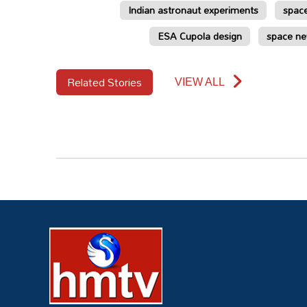
Indian astronaut experiments
space
ESA Cupola design
space ne
Related Stories
VIEW ALL