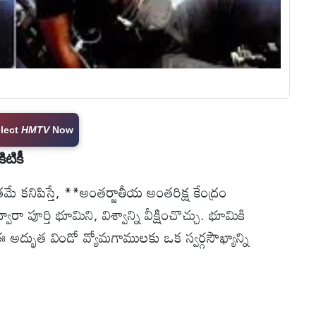
As Preferred
Source
టికీ
్రమే కనిపిస్తే, **అంతర్జాతీయ అంతరిక్ష కేంద్రం
ా పూర్తి భూమిని, విశ్వాన్ని వీక్షించొచ్చు. భూమికి
అద్భుత విండో వ్యోమగాములకు ఒక స్వర్గసౌఖ్యాన్ని