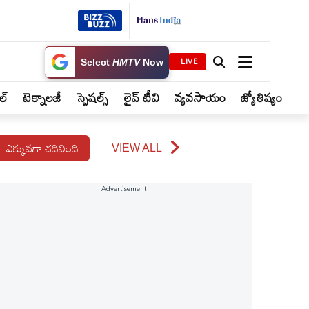
As Preferred
LIVE
Source
ైల్
టెక్నాలజీ
స్పెషల్స్
లైవ్ టీవి
వ్యవసాయం
జ్యోతిష్యం
ఎక్కువగా చదివింది
VIEW ALL
Advertisement