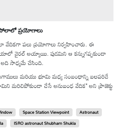
ుపోలాలో ప్రయోగాలు
లా వేదికగా పలు ప్రయోగాలు నిర్వహించారు. ఈ
డియాలో వైరల్ అయ్యాయి. పుడమిని ఆ కన్నుగప్పకుండా
ది సాధ్యమే చేసింది.
యోమగాములు మరియు భూమి మధ్య సంబంధాన్ని బలపరిచే
ూమిని మరిచిపోకుండా చేసే అనుబంధ వేదిక" అని ప్రాజెక్టు
Window
Space Station Viewpoint
Astronaut
la
ISRO astronaut Shubham Shukla