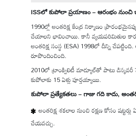
ISSలో కుపోలా ప్రయాణం – ఆరంభం నుంచి 
1990ల్లో అంతరిక్ష కేంద్ర నిర్మాణం ప్రారంభమైన
చేయాలని భావించాయి. కానీ వ్యయపరిమితుల కారణ
అంతరిక్ష సంస్థ (ESA) 1998లో దీన్ని చేపట్టింది
రూపొందించింది.
2010లో ట్రాంక్విలిటీ మాడ్యూల్‌తో పాటు డిస్కవరీ 
కుపోలాకు 15 ఏళ్లు పూర్తయ్యాయి.
కుపోలా ప్రత్యేకతలు – గాజు గది కాదు, అంతర
అంతరిక్ష శకలాల నుంచి రక్షణ కోసం షట్టర్లు ఏర
చేయవచ్చు.