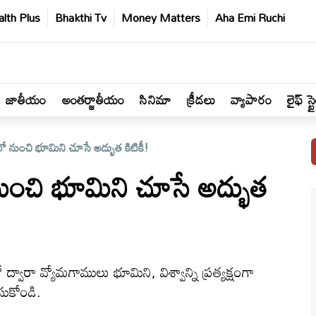
lth Plus
Bhakthi Tv
Money Matters
Aha Emi Ruchi
జాతీయం
అంతర్జాతీయం
సినిమా
క్రీడలు
వ్యాపారం
లైఫ్ స్ట
ో నుంచి భూమిని చూసే అద్భుత కిటికీ!
ుంచి భూమిని చూసే అద్భుత
్వారా వ్యోమగాములు భూమిని, విశ్వాన్ని ప్రత్యక్షంగా
సుకోండి.