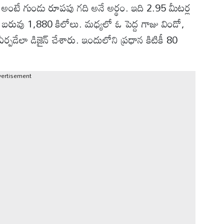
అంటే గుండు రూపపు గది అనే అర్థం. ఇది 2.95 మీటర్ల
ం బరువు 1,880 కిలోలు. మధ్యలో ఓ పెద్ద గాజు విండో,
ఏర్పడేలా డిజైన్ చేశారు. ఇందులోని ప్రధాన కిటికీ 80
vertisement