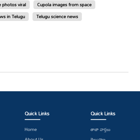
 photos viral
Cupola images from space
ws in Telugu
Telugu science news
Quick Links
Quick Links
Home
తాజా వార్తలు
About Us
తెలంగాణ