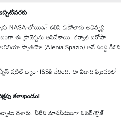
ఇప్పటివరకు
ప్పుడు NASA-బోయింగ్ కలిసి కుపోలాను అభివృద్ధి
ంగా ఈ ప్రాజెక్టును ఆపివేశాయి. తర్వాత ఐరోపా
. అలినియా స్పాజియో (Alenia Spazio) అనే సంస్థ దీనిని
స్పేస్ షటిల్ ద్వారా ISSకి చేరింది. ఈ ఏడాది ఫిబ్రవరిలో
ిక్షపు కళాఖండం!
్పాటు చేశారు. వీటిని మానవీయంగా ఓపెన్‌/క్లోజ్‌