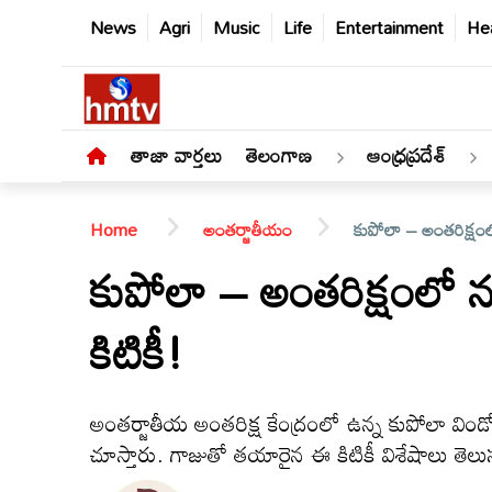
News
Agri
Music
Life
Entertainment
Hea
తాజా వార్తలు
తెలంగాణ
ఆంధ్రప్రదేశ్
Home
అంతర్జాతీయం
కుపోలా – అంతరిక్షంల
కుపోలా – అంతరిక్షంలో న
కిటికీ!
తాజా
వార్తలు
అంతర్జాతీయ అంతరిక్ష కేంద్రంలో ఉన్న కుపోలా విండో ద
తెలంగాణ
చూస్తారు. గాజుతో తయారైన ఈ కిటికీ విశేషాలు తెలు