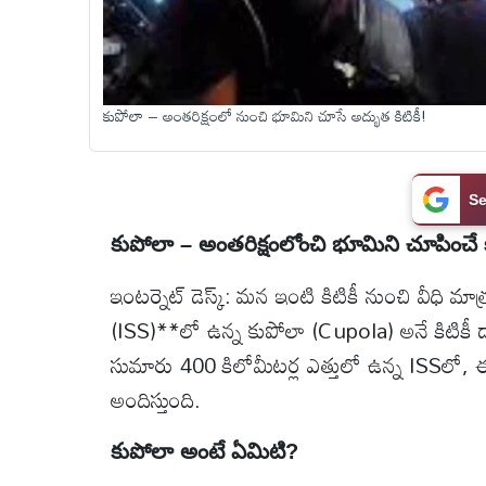
టెక్నాలజీ
కుపోలా – అంతరిక్షంలో నుంచి భూమిని చూసే అద్భుత కిటికీ!
స్పెషల్స్
కెరీర్ &
ఉద్యోగాలు
కుపోలా – అంతరిక్షంలోంచి భూమిని చూపించే కి
లైవ్
ఇంటర్నెట్ డెస్క్‌: మన ఇంటి కిటికీ నుంచి వీధి మాత
టీవి
(ISS)**లో ఉన్న కుపోలా (Cupola) అనే కిటికీ ద్వార
సుమారు 400 కిలోమీటర్ల ఎత్తులో ఉన్న ISSలో, ఈ 
వ్యవసాయం
అందిస్తుంది.
ఓటీటీ
కుపోలా అంటే ఏమిటి?