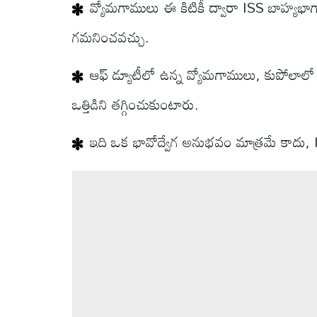
వ్యోమగాములు ఈ కిటికీ ద్వారా ISS బాహ్యభాగాన
గమనించవచ్చు.
ఆఫ్‌ డ్యూటీలో ఉన్న వ్యోమగాములు, కుపోలాలో
ఒత్తిడిని తగ్గించుకుంటారు.
ఇది ఒక భావోద్వేగ అనుభవం మాత్రమే కాదు, I