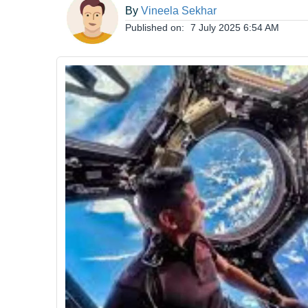
By
Vineela Sekhar
ఆంధ్రప్రదేశ్
Published on:
7 July 2025 6:54 AM
జాతీయం
అంతర్జాతీయం
సినిమా
క్రీడలు
వ్యాపారం
లైఫ్
స్టైల్