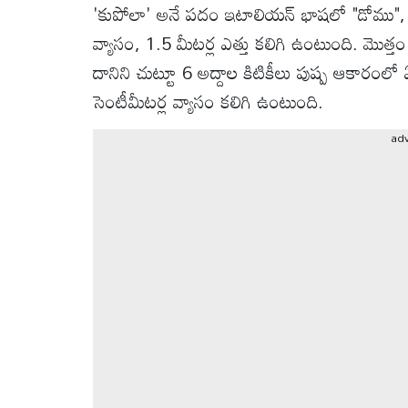
వీడియోలు
'కుపోలా' అనే పదం ఇటాలియన్‌ భాషలో "డోము", 
వ్యాసం, 1.5 మీటర్ల ఎత్తు కలిగి ఉంటుంది. మొత్త
ఆటోమొబైల్
దానిని చుట్టూ 6 అద్దాల కిటికీలు పుష్ప ఆకారంలో 
సెంటీమీటర్ల వ్యాసం కలిగి ఉంటుంది.
క్రైమ్
ad
ఆధ్యాత్మికం
ఫోటోలు
బ్రాండ్
స్పాట్‌లైట్
ప్రెస్
రిలీజ్