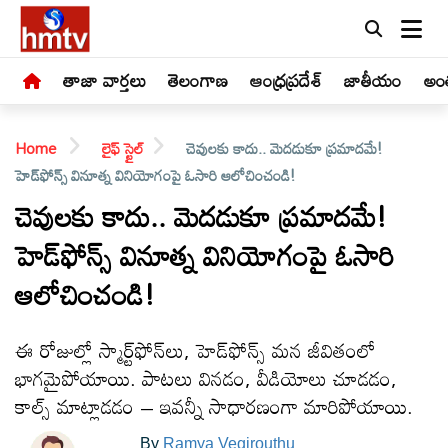
తాజా వార్తలు
తెలంగాణ
ఆంధ్రప్రదేశ్
జాతీయం
అంత
Home
లైఫ్ స్టైల్
చెవులకు కాదు.. మెదడుకూ ప్రమాదమే!
హెడ్‌ఫోన్స్ వినూత్న వినియోగంపై ఓసారి ఆలోచించండి!
చెవులకు కాదు.. మెదడుకూ ప్రమాదమే!
హెడ్‌ఫోన్స్ వినూత్న వినియోగంపై ఓసారి
LIVE
ఆలోచించండి!
తాజా
వార్తలు
ఈ రోజుల్లో స్మార్ట్‌ఫోన్‌లు, హెడ్‌ఫోన్స్ మన జీవితంలో
భాగమైపోయాయి. పాటలు వినడం, వీడియోలు చూడడం,
తెలంగాణ
కాల్స్ మాట్లాడడం – ఇవన్నీ సాధారణంగా మారిపోయాయి.
By
Ramya Vegirouthu