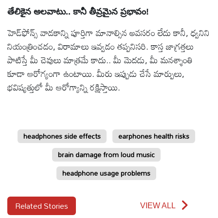
తేలికైన అలవాటు.. కానీ తీవ్రమైన ప్రభావం!
హెడ్‌ఫోన్స్‌ వాడకాన్ని పూర్తిగా మానాల్సిన అవసరం లేదు కానీ, ధ్వనిని
నియంత్రించడం, విరామాలు ఇవ్వడం తప్పనిసరి. కాస్త జాగ్రత్తలు
పాటిస్తే మీ చెవులు మాత్రమే కాదు.. మీ మెదడు, మీ మనశ్శాంతి
కూడా ఆరోగ్యంగా ఉంటాయి. మీరు ఇప్పుడు చేసే మార్పులు,
భవిష్యత్తులో మీ ఆరోగ్యాన్ని రక్షిస్తాయి.
headphones side effects
earphones health risks
brain damage from loud music
headphone usage problems
Related Stories
VIEW ALL