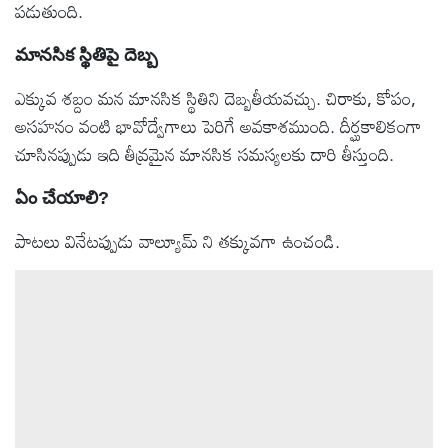
పడుతుంది.
మానసిక స్థితిపై దెబ్బ
ఎక్కువ శబ్దం మన మానసిక స్థితిని దెబ్బతీయవచ్చు. చిరాకు, కోపం,
అసహనం వంటి భావోద్వేగాలు పెరిగే అవకాశముంది. దీర్ఘకాలికంగా
చూసినప్పుడు ఇది తీవ్రమైన మానసిక సమస్యలకు దారి తీస్తుంది.
ఏం చేయాలి?
పాటలు వినేటప్పుడు వాల్యూమ్‌ ని తక్కువగా ఉంచండి.