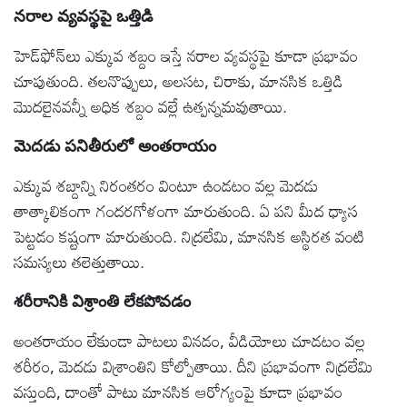
నరాల వ్యవస్థపై ఒత్తిడి
హెడ్‌ఫోన్‌లు ఎక్కువ శబ్దం ఇస్తే నరాల వ్యవస్థపై కూడా ప్రభావం
చూపుతుంది. తలనొప్పులు, అలసట, చిరాకు, మానసిక ఒత్తిడి
మొదలైనవన్నీ అధిక శబ్దం వల్లే ఉత్పన్నమవుతాయి.
మెదడు పనితీరులో అంతరాయం
ఎక్కువ శబ్దాన్ని నిరంతరం వింటూ ఉండటం వల్ల మెదడు
తాత్కాలికంగా గందరగోళంగా మారుతుంది. ఏ పని మీద ధ్యాస
పెట్టడం కష్టంగా మారుతుంది. నిద్రలేమి, మానసిక అస్థిరత వంటి
సమస్యలు తలెత్తుతాయి.
శరీరానికి విశ్రాంతి లేకపోవడం
అంతరాయం లేకుండా పాటలు వినడం, వీడియోలు చూడటం వల్ల
శరీరం, మెదడు విశ్రాంతిని కోల్పోతాయి. దీని ప్రభావంగా నిద్రలేమి
వస్తుంది, దాంతో పాటు మానసిక ఆరోగ్యంపై కూడా ప్రభావం