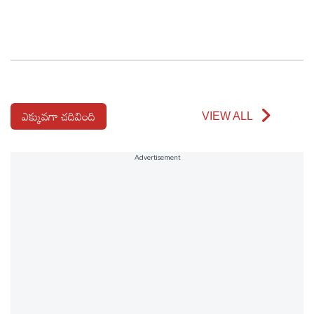
ఎక్కువగా చదివింది
VIEW ALL
Advertisement