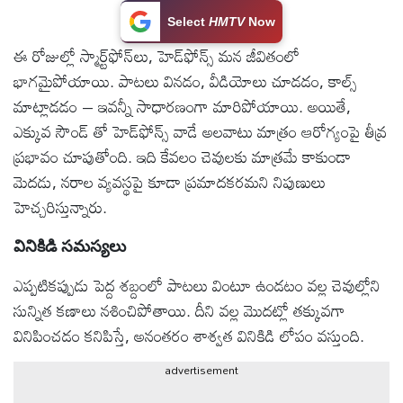
Select
HMTV
Now
టెక్నాలజీ
ఈ రోజుల్లో స్మార్ట్‌ఫోన్‌లు, హెడ్‌ఫోన్స్ మన జీవితంలో
భాగమైపోయాయి. పాటలు వినడం, వీడియోలు చూడడం, కాల్స్
స్పెషల్స్
మాట్లాడడం – ఇవన్నీ సాధారణంగా మారిపోయాయి. అయితే,
ఎక్కువ సౌండ్‌ తో హెడ్‌ఫోన్స్ వాడే అలవాటు మాత్రం ఆరోగ్యంపై తీవ్ర
కెరీర్ &
ప్రభావం చూపుతోంది. ఇది కేవలం చెవులకు మాత్రమే కాకుండా
ఉద్యోగాలు
మెదడు, నరాల వ్యవస్థపై కూడా ప్రమాదకరమని నిపుణులు
హెచ్చరిస్తున్నారు.
లైవ్
టీవి
వినికిడి సమస్యలు
ఎప్పటికప్పుడు పెద్ద శబ్దంలో పాటలు వింటూ ఉండటం వల్ల చెవుల్లోని
వ్యవసాయం
సున్నిత కణాలు నశించిపోతాయి. దీని వల్ల మొదట్లో తక్కువగా
వినిపించడం కనిపిస్తే, అనంతరం శాశ్వత వినికిడి లోపం వస్తుంది.
ఓటీటీ
advertisement
వీడియోలు