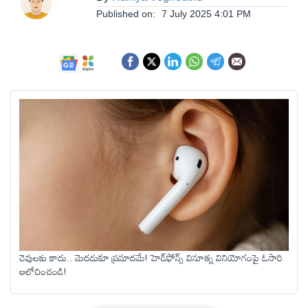
ఆంధ్రప్రదేశ్
Published on:
7 July 2025 4:01 PM
జాతీయం
అంతర్జాతీయం
సినిమా
క్రీడలు
వ్యాపారం
చెవులకు కాదు.. మెదడుకూ ప్రమాదమే! హెడ్‌ఫోన్స్ వినూత్న వినియోగంపై ఓసారి
ఆలోచించండి!
లైఫ్
స్టైల్