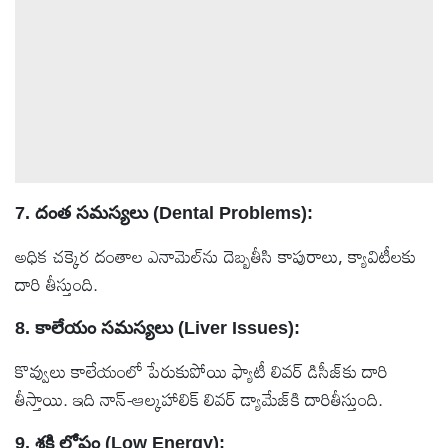
7. దంత సమస్యలు (Dental Problems):
అధిక చక్కెర దంతాల ఎనామెల్‌ను దెబ్బతీసి కాపురాలు, క్యావిటీలకు
దారి తీస్తుంది.
8. కాలేయం సమస్యలు (Liver Issues):
కొవ్వులు కాలేయంలో పేరుకుపోయి ఫ్యాటీ లివర్ డిసీజ్‌కు దారి
తీస్తాయి. ఇది నాన్-ఆల్కహాలిక్ లివర్ డ్యామేజ్‌కి దారితీస్తుంది.
9. శక్తి లోపం (Low Energy):