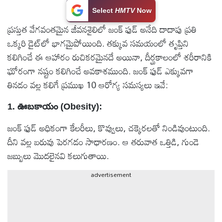
Select
HMTV
Now
టెక్నాలజీ
ప్రస్తుత వేగవంతమైన జీవనశైలిలో జంక్ ఫుడ్ అనేది దాదాపు ప్రతి
ఒక్కరి డైట్‌లో భాగమైపోయింది. తక్కువ సమయంలో తృప్తిని
స్పెషల్స్
కలిగించే ఈ ఆహారం రుచికరమైనదే అయినా, దీర్ఘకాలంలో శరీరానికి
ఘోరంగా నష్టం కలిగించే అవకాశముంది. జంక్ ఫుడ్‌ ఎక్కువగా
కెరీర్ &
తినడం వల్ల కలిగే ప్రముఖ 10 ఆరోగ్య సమస్యలు ఇవే:
ఉద్యోగాలు
1. ఊబకాయం (Obesity):
లైవ్
జంక్ ఫుడ్ అధికంగా కేలరీలు, కొవ్వులు, చక్కెరలతో నిండివుంటుంది.
టీవి
దీని వల్ల బరువు పెరగడం సాధారణం. ఆ తరువాత ఒత్తిడి, గుండె
జబ్బులు మొదలైనవి కలుగుతాయి.
వ్యవసాయం
advertisement
ఓటీటీ
వీడియోలు