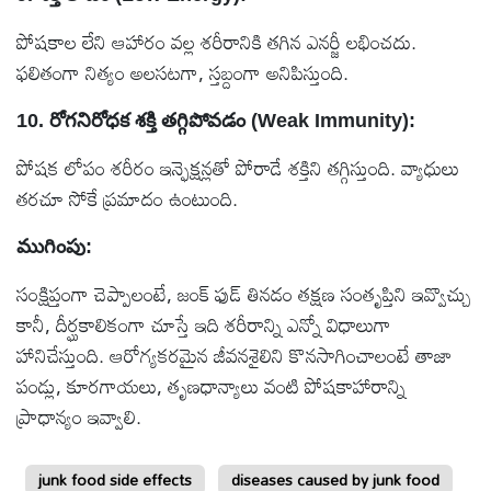
పోషకాల లేని ఆహారం వల్ల శరీరానికి తగిన ఎనర్జీ లభించదు.
ఫలితంగా నిత్యం అలసటగా, స్తబ్దంగా అనిపిస్తుంది.
10. రోగనిరోధక శక్తి తగ్గిపోవడం (Weak Immunity):
పోషక లోపం శరీరం ఇన్ఫెక్షన్లతో పోరాడే శక్తిని తగ్గిస్తుంది. వ్యాధులు
తరచూ సోకే ప్రమాదం ఉంటుంది.
ముగింపు:
సంక్షిప్తంగా చెప్పాలంటే, జంక్ ఫుడ్‌ తినడం తక్షణ సంతృప్తిని ఇవ్వొచ్చు
కానీ, దీర్ఘకాలికంగా చూస్తే ఇది శరీరాన్ని ఎన్నో విధాలుగా
హానిచేస్తుంది. ఆరోగ్యకరమైన జీవనశైలిని కొనసాగించాలంటే తాజా
పండ్లు, కూరగాయలు, తృణధాన్యాలు వంటి పోషకాహారాన్ని
ప్రాధాన్యం ఇవ్వాలి.
junk food side effects
diseases caused by junk food