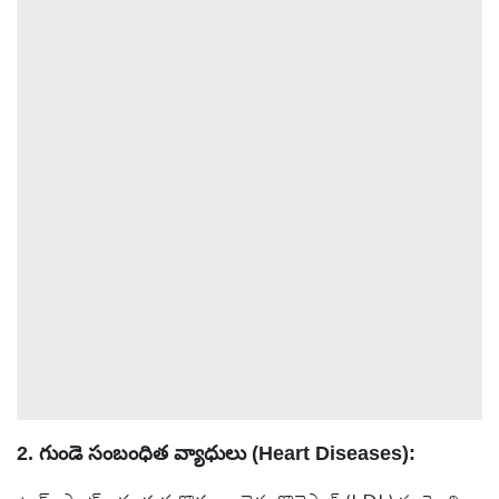
ఆటోమొబైల్
క్రైమ్
ఆధ్యాత్మికం
ఫోటోలు
బ్రాండ్
స్పాట్‌లైట్
ప్రెస్
రిలీజ్
2. గుండె సంబంధిత వ్యాధులు (Heart Diseases):