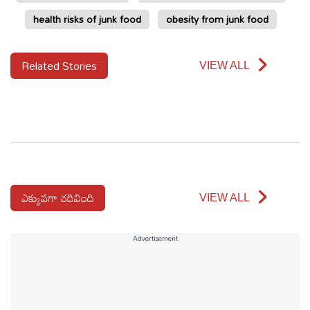
health risks of junk food
obesity from junk food
Related Stories
VIEW ALL
ఎక్కువగా చదివింది
VIEW ALL
Advertisement