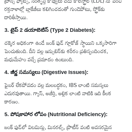
ట్రాన్స్ ఫ్యాట్స్, సంతృప్త కొవ్వులు చెడు కొలెస్ట్రాల్ (LDL) ను పెంచి
రక్తనాళాల్లో బ్లాకేజీలు కలిగించడంతో గుండెపోటు, స్ట్రోక్‌కు
దారితీస్తాయి.
3. టైప్ 2 డయాబెటిస్ (Type 2 Diabetes):
చక్కెర అధికంగా ఉండే జంక్ ఫుడ్‌ గ్లూకోజ్ స్థాయిని ఒక్కసారిగా
పెంచుతుంది. దీని వల్ల ఇన్సులిన్‌కు శరీరం ప్రతిస్పందించక,
మధుమేహం వచ్చే ప్రమాదం ఉంటుంది.
4. జీర్ణ సమస్యలు (Digestive Issues):
ఫైబర్ లేకపోవడం వల్ల మలబద్ధకం, IBS లాంటి సమస్యలు
ఎదురవుతాయి. గ్యాస్, అజీర్తి, అల్లిక లాంటి వాటికి ఇది కీలక
కారణం.
5. పోషకాహార లోపం (Nutritional Deficiency):
జంక్ ఫుడ్‌లో విటమిన్లు, మినరల్స్, ప్రొటీన్ వంటి అవసరమైన