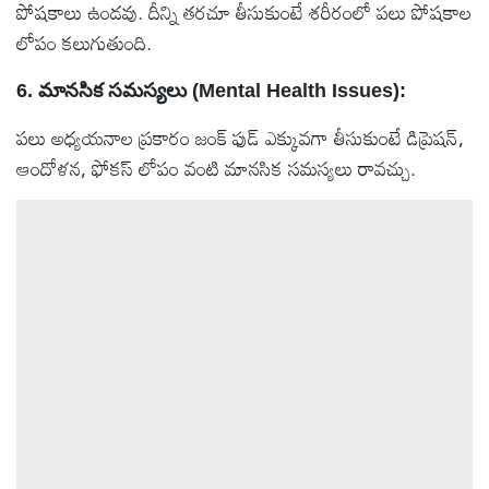
పోషకాలు ఉండవు. దీన్ని తరచూ తీసుకుంటే శరీరంలో పలు పోషకాల
లోపం కలుగుతుంది.
6. మానసిక సమస్యలు (Mental Health Issues):
పలు అధ్యయనాల ప్రకారం జంక్ ఫుడ్ ఎక్కువగా తీసుకుంటే డిప్రెషన్,
ఆందోళన, ఫోకస్ లోపం వంటి మానసిక సమస్యలు రావచ్చు.