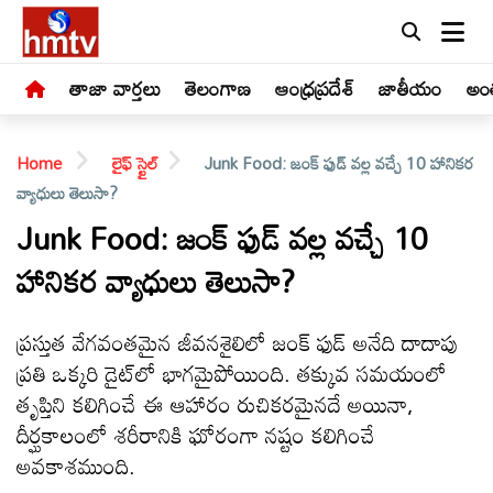
తాజా వార్తలు
తెలంగాణ
ఆంధ్రప్రదేశ్
జాతీయం
అంత
Home
లైఫ్ స్టైల్
Junk Food: జంక్ ఫుడ్‌ వల్ల వచ్చే 10 హానికర
వ్యాధులు తెలుసా?
Junk Food: జంక్ ఫుడ్‌ వల్ల వచ్చే 10
హానికర వ్యాధులు తెలుసా?
LIVE
తాజా
ప్రస్తుత వేగవంతమైన జీవనశైలిలో జంక్ ఫుడ్ అనేది దాదాపు
వార్తలు
ప్రతి ఒక్కరి డైట్‌లో భాగమైపోయింది. తక్కువ సమయంలో
తృప్తిని కలిగించే ఈ ఆహారం రుచికరమైనదే అయినా,
తెలంగాణ
దీర్ఘకాలంలో శరీరానికి ఘోరంగా నష్టం కలిగించే
అవకాశముంది.