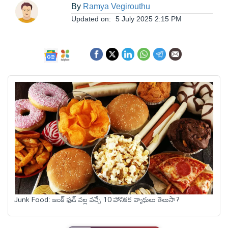
ఆంధ్రప్రదేశ్
By
Ramya Vegirouthu
Updated on:
5 July 2025 2:15 PM
జాతీయం
అంతర్జాతీయం
సినిమా
క్రీడలు
వ్యాపారం
Junk Food: జంక్ ఫుడ్‌ వల్ల వచ్చే 10 హానికర వ్యాధులు తెలుసా?
లైఫ్
స్టైల్