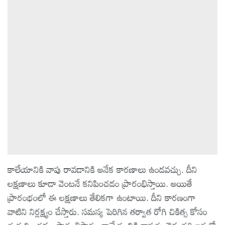
ఆటోమొబైల్
క్రైమ్
ఆధ్యాత్మికం
ఫోటోలు
బ్రాండ్
స్పాట్‌లైట్
కాలేయానికి వాపు రావడానికి అనేక కారణాలు ఉండవచ్చు. దీని
లక్షణాలు కూడా వెంటనే కనిపించడం ప్రారంభిస్తాయి. అయితే
ప్రెస్
ప్రారంభంలో ఈ లక్షణాలు తేలికగా ఉంటాయి. దీని కారణంగా
రిలీజ్
వాటిని నిర్లక్ష్యం చేస్తారు. సమస్య పెరిగిన తర్వాత రోగి చికిత్స కోసం