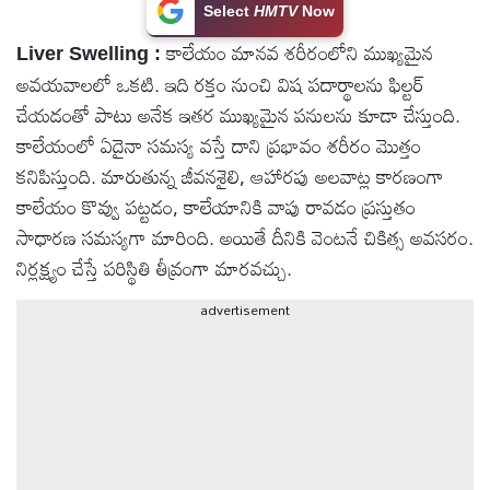
Select
HMTV
Now
టెక్నాలజీ
కాలేయం మానవ శరీరంలోని ముఖ్యమైన
Liver Swelling :
అవయవాలలో ఒకటి. ఇది రక్తం నుంచి విష పదార్థాలను ఫిల్టర్
స్పెషల్స్
చేయడంతో పాటు అనేక ఇతర ముఖ్యమైన పనులను కూడా చేస్తుంది.
కాలేయంలో ఏదైనా సమస్య వస్తే దాని ప్రభావం శరీరం మొత్తం
కెరీర్ &
కనిపిస్తుంది. మారుతున్న జీవనశైలి, ఆహారపు అలవాట్ల కారణంగా
ఉద్యోగాలు
కాలేయం కొవ్వు పట్టడం, కాలేయానికి వాపు రావడం ప్రస్తుతం
సాధారణ సమస్యగా మారింది. అయితే దీనికి వెంటనే చికిత్స అవసరం.
లైవ్
నిర్లక్ష్యం చేస్తే పరిస్థితి తీవ్రంగా మారవచ్చు.
టీవి
advertisement
వ్యవసాయం
ఓటీటీ
వీడియోలు