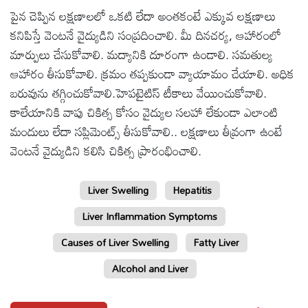
పైన చెప్పిన లక్షణాలలో ఒకటి లేదా అంతకంటే ఎక్కువ లక్షణాలు
కనిపిస్తే వెంటనే వైద్యుడిని సంప్రదించాలి. మీ దినచర్య, ఆహారంలో
మార్పులు చేసుకోవాలి. మద్యానికి దూరంగా ఉండాలి. సమతుల్య
ఆహారం తీసుకోవాలి. క్రమం తప్పకుండా వ్యాయామం చేయాలి. అధిక
బరువును తగ్గించుకోవాలి.హెపటైటిస్ టీకాలు వేయించుకోవాలి.
కాలేయానికి వాపు చికిత్స కోసం వైద్యుల సలహా లేకుండా ఎలాంటి
మందులు లేదా సప్లిమెంట్స్ తీసుకోవాలి.. లక్షణాలు తీవ్రంగా ఉంటే
వెంటనే వైద్యుడిని కలిసి చికిత్స ప్రారంభించాలి.
Liver Swelling
Hepatitis
Liver Inflammation Symptoms
Causes of Liver Swelling
Fatty Liver
Alcohol and Liver