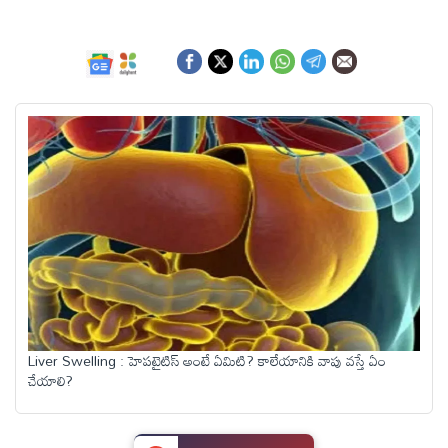
ఆంధ్రప్రదేశ్
జాతీయం
అంతర్జాతీయం
సినిమా
క్రీడలు
వ్యాపారం
Liver Swelling : హెపటైటిస్ అంటే ఏమిటి? కాలేయానికి వాపు వస్తే ఏం
చేయాలి?
లైఫ్
స్టైల్