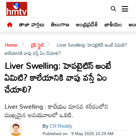
తాజా వార్తలు
తెలంగాణ
ఆంధ్రప్రదేశ్
జాతీయం
అంత
Home
లైఫ్ స్టైల్
Liver Swelling: హెపటైటిస్ అంటే ఏమిటి?
కాలేయానికి వాపు వస్తే ఏం చేయాలి?
Liver Swelling: హెపటైటిస్ అంటే
ఏమిటి? కాలేయానికి వాపు వస్తే ఏం
LIVE
చేయాలి?
తాజా
వార్తలు
Liver Swelling : కాలేయం మానవ శరీరంలోని
ముఖ్యమైన అవయవాలలో ఒకటి.
తెలంగాణ
By
CR Reddy
Published on:
9 May 2025 10:29 AM