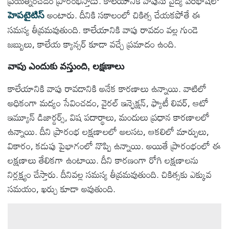
ప్రయత్నించడం ప్రారంభిస్తాడు. కాలేయానికి వాపును వైద్య పరిభాషలో
అంటారు. దీనికి సకాలంలో చికిత్స చేయకపోతే ఈ
హెపటైటిస్
సమస్య తీవ్రమవుతుంది. కాలేయానికి వాపు రావడం వల్ల గుండె
జబ్బులు, కాలేయ క్యాన్సర్ కూడా వచ్చే ప్రమాదం ఉంది.
వాపు ఎందుకు వస్తుంది, లక్షణాలు
కాలేయానికి వాపు రావడానికి అనేక కారణాలు ఉన్నాయి. వాటిలో
అధికంగా మద్యం సేవించడం, వైరల్ ఇన్ఫెక్షన్, ఫ్యాటీ లివర్, ఆటో
ఇమ్యూన్ డిజార్డర్స్, విష పదార్థాలు, మందులు ప్రధాన కారణాలలో
ఉన్నాయి. దీని ప్రారంభ లక్షణాలలో అలసట, ఆకలిలో మార్పులు,
వికారం, కడుపు పైభాగంలో నొప్పి ఉన్నాయి. అయితే ప్రారంభంలో ఈ
లక్షణాలు తేలికగా ఉంటాయి. దీని కారణంగా రోగి లక్షణాలను
నిర్లక్ష్యం చేస్తారు. దీనివల్ల సమస్య తీవ్రమవుతుంది. చికిత్సకు ఎక్కువ
సమయం, ఖర్చు కూడా అవుతుంది.