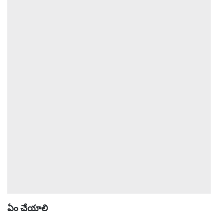
ఏం చేయాలి