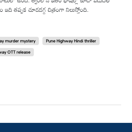
ుబాటులో ఉంది. త్వరలోనే ఇతర భాషల్లో కూడా విడుదల
ం ఇది తప్పక చూడదగ్గ చిత్రంగా నిలుస్తోంది.
ay murder mystery
Pune Highway Hindi thriller
way OTT release