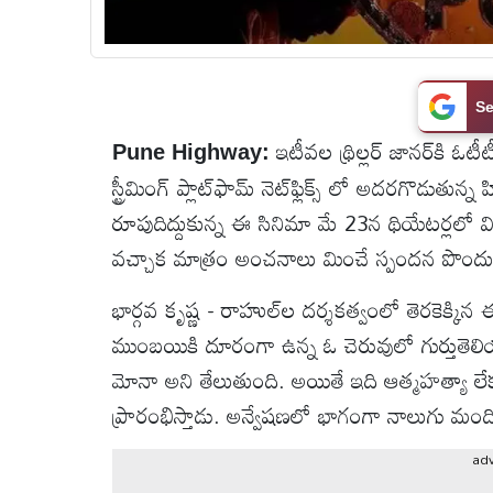
టెక్నాలజీ
Se
స్పెషల్స్
ఇటీవల థ్రిల్లర్ జానర్‌కి ఓట
Pune Highway:
స్ట్రీమింగ్ ప్లాట్‌ఫామ్ నెట్‌ఫ్లిక్స్‌ లో అదరగొడుతున
కెరీర్ &
ఉద్యోగాలు
రూపుదిద్దుకున్న ఈ సినిమా మే 23న థియేటర్లలో 
వచ్చాక మాత్రం అంచనాలు మించే స్పందన పొందు
లైవ్
భార్గవ కృష్ణ - రాహుల్‌ల దర్శకత్వంలో తెరకెక్క
టీవి
ముంబయికి దూరంగా ఉన్న ఓ చెరువులో గుర్తుతెల
వ్యవసాయం
మోనా అని తేలుతుంది. అయితే ఇది ఆత్మహత్యా ల
ప్రారంభిస్తాడు. అన్వేషణలో భాగంగా నాలుగు మంది 
ఓటీటీ
ad