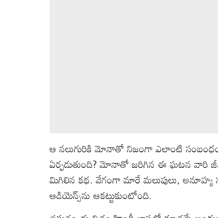
వీడియోలు
ఆటోమొబైల్
క్రైమ్
ఆధ్యాత్మికం
ఫోటోలు
ఆ నలుగురికి మోనాతో నిజంగా ఎలాంటి సంబంధం 
బ్రాండ్
స్పాట్‌లైట్
ఏర్పడుతుంది? మోనాతో జరిగిన ఈ ఘటన వారి జీవిత
మిగిలిన కథ. వేగంగా మారే మలుపులు, అనూహ్య 
ప్రెస్
ఆడియెన్స్‌ను ఆకట్టుకుంటోంది.
రిలీజ్