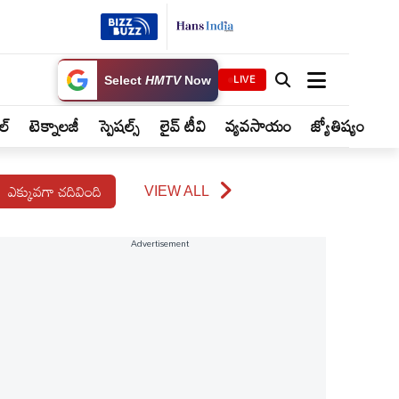
LIVE
Select
HMTV
Now
ైల్
టెక్నాలజీ
స్పెషల్స్
లైవ్ టీవి
వ్యవసాయం
జ్యోతిష్యం
ఎక్కువగా చదివింది
VIEW ALL
Advertisement