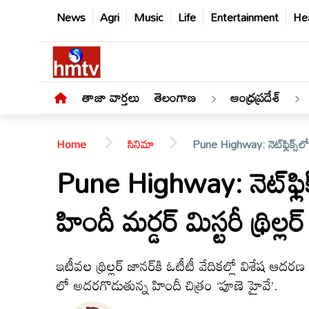
News
Agri
Music
Life
Entertainment
Hea
తాజా వార్తలు
తెలంగాణ
ఆంధ్రప్రదేశ్
Home
సినిమా
Pune Highway: నెట్‌ఫ్లిక్స్‌లో 
Pune Highway: నెట్‌ఫ్లిక
హిందీ మర్డర్ మిస్టరీ థ్రిల్లర్
తాజా
వార్తలు
ఇటీవల థ్రిల్లర్ జానర్‌కి ఓటీటీ వేదికల్లో విశేష ఆదరణ లభి
తెలంగాణ
లో అదరగొడుతున్న హిందీ చిత్రం ‘పూణె హైవే’.