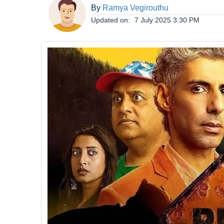
By
Ramya Vegirouthu
ఆంధ్రప్రదేశ్
Updated on:
7 July 2025 3:30 PM
జాతీయం
అంతర్జాతీయం
సినిమా
క్రీడలు
వ్యాపారం
లైఫ్
స్టైల్