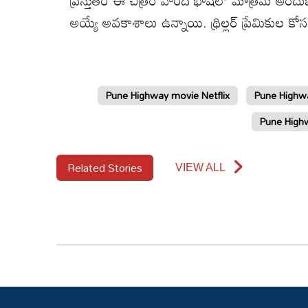
ప్రస్తుతం ఈ చిత్రం హిందీ భాషలో మాత్రమే అంద
అయ్యే అవకాశాలు ఉన్నాయి. థ్రిల్లర్ ప్రేమికుల కోస
Pune Highway movie Netflix
Pune Highw
Pune High
Related Stories
VIEW ALL