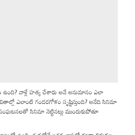
ఉంది? వాళ్లే హత్య చేశారు అనే అనుమానం ఎలా
ాల్లో ఎలాంటి గందరగోళం సృష్టిస్తుంది? అనేది సినిమా
సంఘటనలతో సినిమా నెట్టినట్లు ముందుకుపోతూ