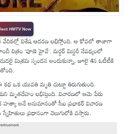
lect
HMTV
Now
ీటీ వేదికల్లో విశేష ఆదరణ లభిస్తోంది. ఆ కోవలో తాజాగా
్న హిందీ చిత్రం ‘పూణె హైవే’. మర్డర్ మిస్టరీ నేపథ్యంలో
విడుదలై మిశ్రమ స్పందన అందుకున్నా, జూలై 4న ఓటీటీకి
తోంది.
ిన ఈ కథ ఒక యువతి మృతి చుట్టూ తిరుగుతుంది.
ియని మృతదేహం లభిస్తుంది. విచారణలో ఆమె పేరు
ేక హత్యా అనే అనుమానంతో సీఐ ప్రభాకర్ విచారణ
స్నేహితులు ప్రధానంగా వెలుగులోకి వస్తారు.
vertisement