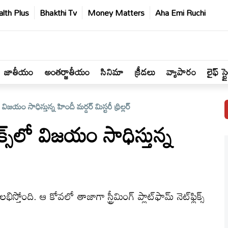
lth Plus
Bhakthi Tv
Money Matters
Aha Emi Ruchi
జాతీయం
అంతర్జాతీయం
సినిమా
క్రీడలు
వ్యాపారం
లైఫ్ స్ట
విజయం సాధిస్తున్న హిందీ మర్డర్ మిస్టరీ థ్రిల్లర్
్స్‌లో విజయం సాధిస్తున్న
స్తోంది. ఆ కోవలో తాజాగా స్ట్రీమింగ్ ప్లాట్‌ఫామ్ నెట్‌ఫ్లిక్స్‌