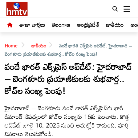
తాజా వార్తలు
తెలంగాణ
ఆంధ్రప్రదేశ్
జాతీయం
అంత
Home
జాతీయం
వందే భారత్‌ ఎక్స్‌ప్రెస్‌ అప్‌డేట్‌: హైదరాబాద్ –
బెంగళూరు ప్రయాణికులకు శుభవార్త.. కోచ్‌ల సంఖ్య పెంపు!
వందే భారత్‌ ఎక్స్‌ప్రెస్‌ అప్‌డేట్‌: హైదరాబాద్
– బెంగళూరు ప్రయాణికులకు శుభవార్త..
LIVE
కోచ్‌ల సంఖ్య పెంపు!
తాజా
వార్తలు
హైదరాబాద్ – బెంగళూరు వందే భారత్ ఎక్స్‌ప్రెస్‌కు భారీ
డిమాండ్ నేపథ్యంలో కోచ్‌ల సంఖ్యను 16కు పెంచారు. కొత్త
తెలంగాణ
అప్‌డేట్‌ జూలై 10, 2025 నుంచి అమల్లోకి రానుంది. పూర్తి
వివరాలు తెలుసుకోండి.