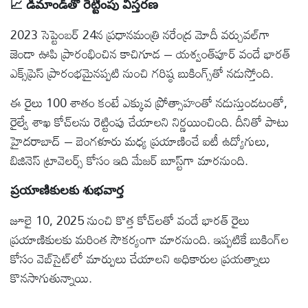
📈 డిమాండ్‌తో రెట్టింపు విస్తరణ
2023 సెప్టెంబర్ 24న ప్రధానమంత్రి నరేంద్ర మోదీ వర్చువల్‌గా
జెండా ఊపి ప్రారంభించిన కాచిగూడ – యశ్వంత్‌పూర్ వందే భారత్‌
ఎక్స్‌ప్రెస్‌ ప్రారంభమైనప్పటి నుంచి గరిష్ఠ బుకింగ్స్‌తో నడుస్తోంది.
ఈ రైలు 100 శాతం కంటే ఎక్కువ ప్రోత్సాహంతో నడుస్తుండటంతో,
రైల్వే శాఖ కోచ్‌లను రెట్టింపు చేయాలని నిర్ణయించింది. దీనితో పాటు
హైదరాబాద్ – బెంగళూరు మధ్య ప్రయాణించే ఐటీ ఉద్యోగులు,
బిజినెస్ ట్రావెలర్స్ కోసం ఇది మేజర్ బూస్ట్‌గా మారనుంది.
ప్రయాణికులకు శుభవార్త
జూలై 10, 2025 నుంచి కొత్త కోచ్‌లతో వందే భారత్‌ రైలు
ప్రయాణికులకు మరింత సౌకర్యంగా మారనుంది. ఇప్పటికే బుకింగ్‌ల
కోసం వెబ్‌సైట్‌లో మార్పులు చేయాలని అధికారుల ప్రయత్నాలు
కొనసాగుతున్నాయి.