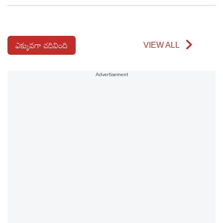
ఎక్కువగా చదివింది
VIEW ALL
Advertisement