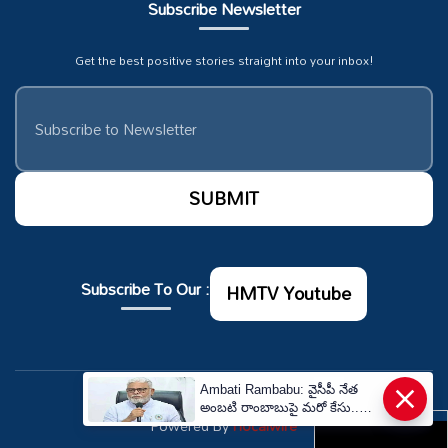
Subscribe Newsletter
Get the best positive stories straight into your inbox!
Subscribe To Our :
HMTV Youtube
×
Ambati Rambabu: వైసీపీ నేత
© Copyrights 2026. All rights reserved.
అంబటి రాంబాబుపై మరో కేసు..
Powered By
Hocalwire
గుంటూరులో ఎఫ్‌ఐఆర్! | YSRCP
Former Minister Ambati