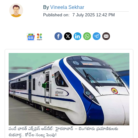
ఆంధ్రప్రదేశ్
By
Vineela Sekhar
Published on:
7 July 2025 12:42 PM
జాతీయం
అంతర్జాతీయం
సినిమా
క్రీడలు
వ్యాపారం
లైఫ్
వందే భారత్‌ ఎక్స్‌ప్రెస్‌ అప్‌డేట్‌: హైదరాబాద్ – బెంగళూరు ప్రయాణికులకు
స్టైల్
శుభవార్త.. కోచ్‌ల సంఖ్య పెంపు!