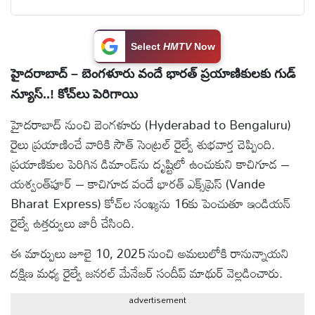
టెక్నాలజీ
Select
HMTV
Now
స్పెషల్స్
హైదరాబాద్‌ – బెంగళూరు వందే భారత్‌ ప్రయాణికులకు గుడ్
న్యూస్‌..! కోచ్‌లు పెరిగాయి
కెరీర్ &
హైదరాబాద్ నుంచి బెంగళూరు (Hyderabad to Bengaluru)
ఉద్యోగాలు
రైలు ప్రయాణించే వారికి సౌత్ సెంట్రల్ రైల్వే శుభవార్త చెప్పింది.
ప్రయాణికుల పెరిగిన డిమాండ్‌ను దృష్టిలో ఉంచుకుని కాచిగూడ –
లైవ్
యశ్వంత్‌పూర్ – కాచిగూడ వందే భారత్ ఎక్స్‌ప్రెస్‌ (Vande
టీవి
Bharat Express) కోచ్‌ల సంఖ్యను 16కు పెంచుతూ ఇండియన్
రైల్వే ఉత్తర్వులు జారీ చేసింది.
వ్యవసాయం
ఈ మార్పులు జూలై 10, 2025 నుంచి అమలులోకి రానున్నాయని
ఓటీటీ
దక్షిణ మధ్య రైల్వే జనరల్ మేనేజర్ సందీప్ మాథుర్ వెల్లడించారు.
advertisement
వీడియోలు