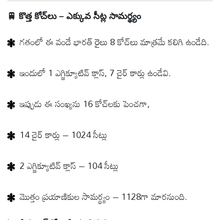
🚆 కొత్త కోచ్‌లు – ఎక్కువ సీట్ల సామర్థ్యం
గతంలో ఈ వందే భారత్‌ రైలు 8 కోచ్‌లు మాత్రమే కలిగి ఉండేది.
ఇందులో 1 ఎగ్జిక్యూటివ్ క్లాస్‌, 7 చైర్ కార్లు ఉండేవి.
ఇప్పుడు ఈ సంఖ్యను 16 కోచ్‌లకు పెంచగా,
14 చైర్ కార్లు – 1024 సీట్లు
2 ఎగ్జిక్యూటివ్ క్లాస్‌ – 104 సీట్లు
మొత్తం ప్రయాణికుల సామర్థ్యం – 1128గా మారనుంది.