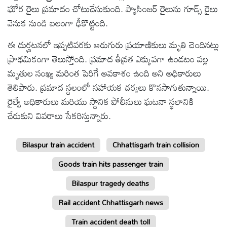
ఘోర రైలు ప్రమాదం చోటుచేసుకుంది. ప్యాసింజర్ రైలును గూడ్స్ రైలు
టెక్నాలజీ
వెనుక నుండి బలంగా ఢీకొట్టింది.
ఈ దుర్ఘటనలో ఇప్పటివరకు ఆరుగురు ప్రయాణికులు మృతి చెందినట్లు
స్పెషల్స్
ప్రాథమికంగా తెలుస్తోంది. ప్రమాద తీవ్రత ఎక్కువగా ఉండటం వల్ల
మృతుల సంఖ్య మరింత పెరిగే అవకాశం ఉంది అని అధికారులు
కెరీర్ &
తెలిపారు. ప్రమాద స్థలంలో సహాయక చర్యలు కొనసాగుతున్నాయి.
ఉద్యోగాలు
రైల్వే అధికారులు మరియు స్థానిక పోలీసులు ఘటనా స్థలానికి
చేరుకుని వివరాలు సేకరిస్తున్నారు.
లైవ్
టీవి
Bilaspur train accident
Chhattisgarh train collision
వ్యవసాయం
Goods train hits passenger train
Bilaspur tragedy deaths
ఓటీటీ
Rail accident Chhattisgarh news
వీడియోలు
Train accident death toll