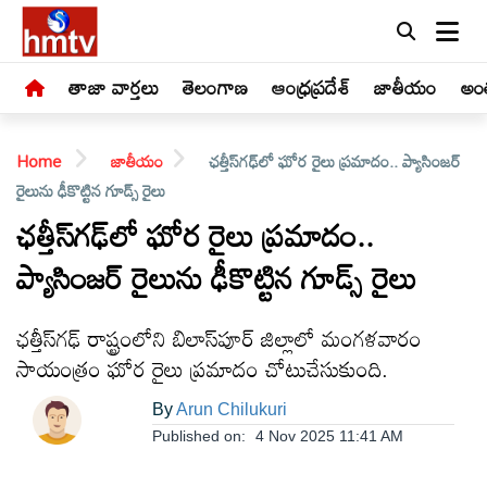
తాజా వార్తలు
తెలంగాణ
ఆంధ్రప్రదేశ్
జాతీయం
అంత
Home
జాతీయం
ఛత్తీస్‌గఢ్‌లో ఘోర రైలు ప్రమాదం.. ప్యాసింజర్‌
రైలును ఢీకొట్టిన గూడ్స్‌ రైలు
ఛత్తీస్‌గఢ్‌లో ఘోర రైలు ప్రమాదం..
ప్యాసింజర్‌ రైలును ఢీకొట్టిన గూడ్స్‌ రైలు
LIVE
తాజా
ఛత్తీస్‌గఢ్‌ రాష్ట్రంలోని బిలాస్‌పూర్ జిల్లాలో మంగళవారం
వార్తలు
సాయంత్రం ఘోర రైలు ప్రమాదం చోటుచేసుకుంది.
తెలంగాణ
By
Arun Chilukuri
Published on:
4 Nov 2025 11:41 AM