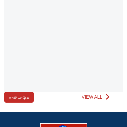
తాజా వార్తలు
VIEW ALL