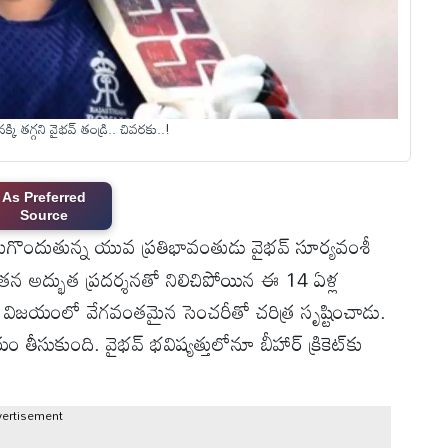
తగ్గని వైభవ్‌ తండ్రి.. చివరకు..!
As Preferred
Source
వెలుగొందుతున్న యువ ప్రతిభావంతుడు వైభవ్ సూర్యవంశీ
్‌లో తన అద్భుత ప్రదర్శనతో నిలిచిపోయిన ఈ 14 ఏళ్ల
ల్స్ విజయంలో వేగవంతమైన సెంచరీతో చరిత్ర సృష్టించాడు.
తీసుకుంది. వైభవ్ భవిష్యత్తులోనూ బీహార్ క్రికెట్‌కు
vertisement