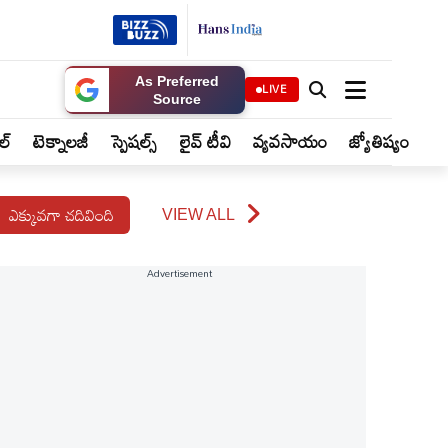
As Preferred
LIVE
Source
ైల్
టెక్నాలజీ
స్పెషల్స్
లైవ్ టీవి
వ్యవసాయం
జ్యోతిష్యం
ఎక్కువగా చదివింది
VIEW ALL
Advertisement