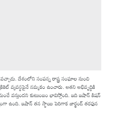
్ వచ్చాడు. దేశంలోని సంపన్న రాష్ట్ర సంఘాల నుంచి
క్రికెట్ వ్యవస్థపైనే నమ్మకం ఉంచారు. అతని అభివృద్ధికి
నుంచే వస్తుందని కుటుంబం భావిస్తోంది. ఇది ఇషాన్ కిషన్
ిన్నంగా ఉంది. ఇషాన్ తన స్థాయి పెరిగాక జార్ఖండ్ తరఫున