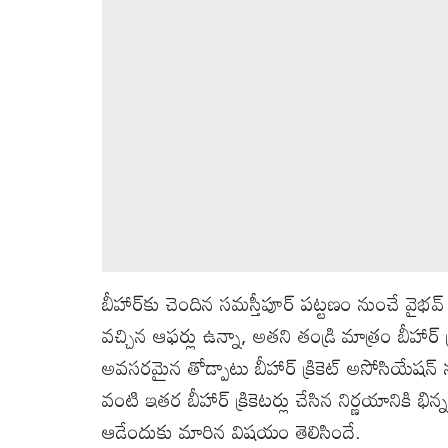
వీడియోలు
ఆటోమొబైల్
క్రైమ్
ఆధ్యాత్మికం
ఫోటోలు
బీహార్‌కు చెందిన సమస్తీపూర్ పట్టణం నుంచే వైభవ
బ్రాండ్
స్పాట్‌లైట్
వచ్చిన ఆఫర్లు ఉన్నా, అతని తండ్రి మాత్రం బీహార్ 
అవసరమైన తోడ్పాటు బీహార్ క్రికెట్ అసోసియేషన్‌ 
ప్రెస్
వంటి ఇతర బీహార్ క్రికెటర్లు చేసిన నిర్ణయానికి భ
రిలీజ్
ఆడేందుకు మారిన విషయం తెలిసిందే.