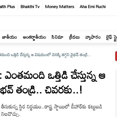
lth Plus
Bhakthi Tv
Money Matters
Aha Emi Ruchi
జాతీయం
అంతర్జాతీయం
సినిమా
క్రీడలు
వ్యాపారం
లైఫ్ స్ట
ఒత్తిడి చేస్తున్న ఆ విషయంలో వెనక్కి తగ్గని వైభవ్‌ తండ్రి..
ంతమంది ఒత్తిడి చేస్తున్న ఆ
భవ్‌ తండ్రి.. చివరకు..!
న స్థిర నిర్ణయం..రాష్ట్ర స్థాయిలో బీహార్‌కు కట్టుబడి
నిలవొచ్చు.