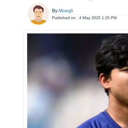
ఆంధ్రప్రదేశ్
By
Mowgli
Published on:
4 May 2025 1:25 PM
జాతీయం
అంతర్జాతీయం
సినిమా
క్రీడలు
వ్యాపారం
లైఫ్
స్టైల్