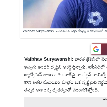
టెక్నాలజీ
స్పెషల్స్
Vaibhav Suryavanshi: ఎంతమంది ఒత్తిడి చేస్తున్న ఆ విషయంలో వెనక్కి 
కెరీర్ &
ఉద్యోగాలు
భారత క్రికెట్‌లో 
Vaibhav Suryavanshi:
లైవ్
ఇప్పుడు అందరి దృష్టిని ఆకర్షిస్తున్నాడు. ఐపీఎల
టీవి
బ్యాట్స్‌మన్ తాజాగా గుజరాత్‌పై రాజస్థాన్ రాయ
వ్యవసాయం
కానీ అతని కుటుంబం మాత్రం ఒక స్పష్టమైన నిర్ణయం 
తప్పక ఆడాలన్న ధృఢత్వంతో ముందుకెళ్తోంది.
ఓటీటీ
ad