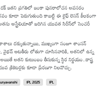
్లో డక్ ఇతని ప్రగతిలో ఇంకా పునరాలోచన అవసరం
వం కూడా పెరుగుతుంది కాబట్టి ఈ లైఫ్ లెసన్ కీలకంగా
ను ఆస్ట్రేలియాతో జరిగిన యువత సిరీస్‌లో సెంచరీ
వకాశాలు దక్కుతున్నాయి, ముఖ్యంగా సంజూ శాంసన్
ైభవ్ ఆటతీరు లోతుగా చూసినవారికి, అతనిలో ఉన్న
యి. అయితే అతని కుటుంబం తీసుకున్న స్థిర నిర్ణయం..రాష్ట్ర
వ క్రికెటర్లకు కూడా ప్రేరణగా నిలవొచ్చు.
uryavanshi
IPL 2025
IPL