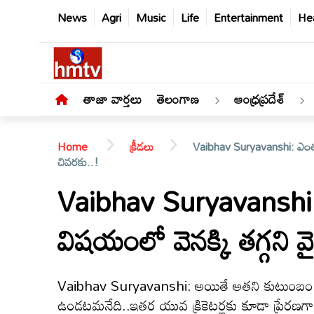
News
Agri
Music
Life
Entertainment
Hea
తాజా వార్తలు
తెలంగాణ
ఆంధ్రప్రదేశ్
Home
క్రీడలు
Vaibhav Suryavanshi: ఎంతమంది 
చివరకు..!
Vaibhav Suryavanshi: ఎ
తాజా
విషయంలో వెనక్కి తగ్గని వై
వార్తలు
తెలంగాణ
Vaibhav Suryavanshi: అయితే అతని కుటుంబం తీసుకున్
ఉండటమనేది..ఇతర యువ క్రికెటర్లకు కూడా ప్రేరణగా 