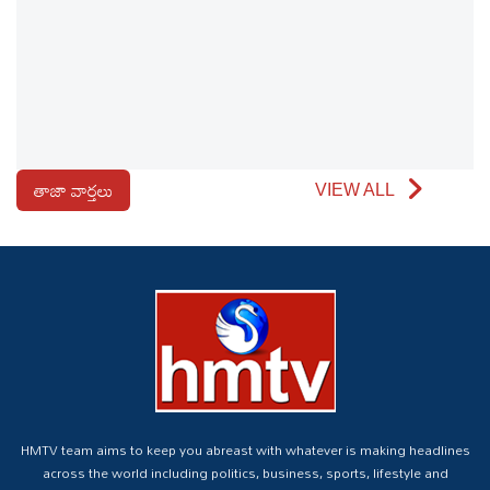
తాజా వార్తలు
VIEW ALL
HMTV team aims to keep you abreast with whatever is making headlines
across the world including politics, business, sports, lifestyle and