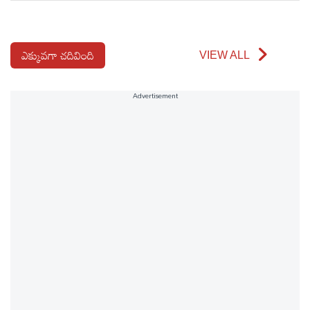
ఆటోమొబైల్
ఎక్కువగా చదివింది
VIEW ALL
క్రైమ్
Advertisement
ఆధ్యాత్మికం
ఫోటోలు
బ్రాండ్
స్పాట్‌లైట్
ప్రెస్
రిలీజ్