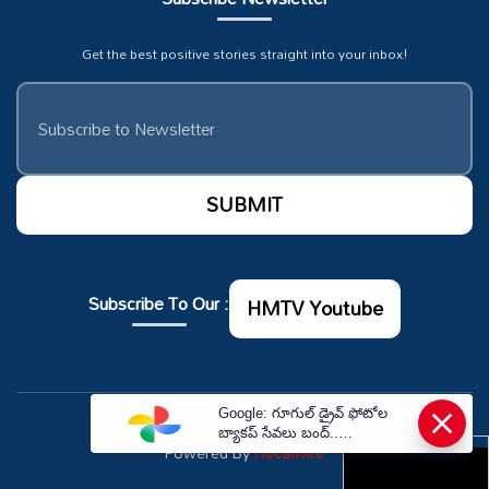
Get the best positive stories straight into your inbox!
Subscribe To Our :
HMTV Youtube
×
Google: గూగుల్ డ్రైవ్ ఫోటోల
© Copyrights 2026. All rights reserved.
బ్యాకప్ సేవలు బంద్..
Powered By
Hocalwire
తీసుకోవాల్సిన జాగ్రత్తలు ఇవే.! |
Google Photos Backup