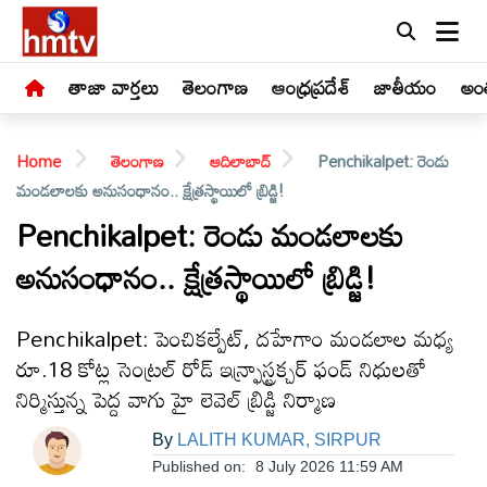
తాజా వార్తలు
తెలంగాణ
ఆంధ్రప్రదేశ్
జాతీయం
అంత
Home
తెలంగాణ
ఆదిలాబాద్
Penchikalpet: రెండు
మండలాలకు అనుసంధానం.. క్షేత్రస్థాయిలో బ్రిడ్జి!
Penchikalpet: రెండు మండలాలకు
అనుసంధానం.. క్షేత్రస్థాయిలో బ్రిడ్జి!
LIVE
తాజా
Penchikalpet: పెంచికల్పేట్, దహేగాం మండలాల మధ్య
వార్తలు
రూ.18 కోట్ల సెంట్రల్ రోడ్ ఇన్ఫ్రాస్ట్రక్చర్ ఫండ్ నిధులతో
నిర్మిస్తున్న పెద్ద వాగు హై లెవెల్ బ్రిడ్జి నిర్మాణ
తెలంగాణ
By
LALITH KUMAR, SIRPUR
Published on:
8 July 2026 11:59 AM