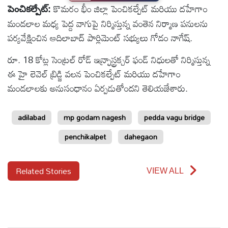
కొమరం భీం జిల్లా పెంచికల్పేట్ మరియు దహేగాం
పెంచికల్పేట్:
టెక్నాలజీ
మండలాల మధ్య పెద్ద వాగుపై నిర్మిస్తున్న వంతెన నిర్మాణ పనులను
పర్యవేక్షించిన ఆదిలాబాద్ పార్లిమెంట్ సభ్యులు గోడం నాగేష్.
స్పెషల్స్
రూ. 18 కోట్ల సెంట్రల్ రోడ్ ఇన్ఫ్రాస్ట్రక్చర్ ఫండ్ నిధులతో నిర్మిస్తున్న
ఈ హై లెవెల్ బ్రిడ్జి వలన పెంచికల్పేట్ మరియు దహేగాం
కెరీర్ &
మండలాలకు అనుసంధానం ఏర్పడుతోందని తెలియజేశారు.
ఉద్యోగాలు
adilabad
mp godam nagesh
pedda vagu bridge
లైవ్
టీవి
penchikalpet
dahegaon
వ్యవసాయం
Related Stories
VIEW ALL
ఓటీటీ
వీడియోలు