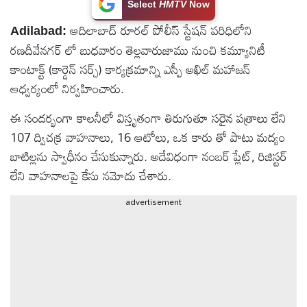
Select
HMTV
Now
టెక్నాలజీ
ఆదిలాబాద్ రూరల్ పోలీస్ స్టేషన్ పరిధిలోని
Adilabad:
రణదీవేనగర్ లో బుధవారం తెల్లవారుజాము నుంచి కమ్యూనిటీ
స్పెషల్స్
కాంటాక్ట్ (కార్డెన్ సర్చ్) కార్యక్రమాన్ని ఎస్పీ అఖిల్ మహాజన్
ఆధ్వర్యంలో నిర్వహించారు.
కెరీర్ &
ఈ సందర్భంగా కాలనీలో విస్తృతంగా తిరుగుతూ సరైన పత్రాలు లేని
ఉద్యోగాలు
107 ద్విచక్ర వాహనాలు, 16 ఆటోలు, ఒక కారు తో పాటు మద్యం
బాటిల్లను స్వాధీనం చేసుకున్నారు. అదేవిధంగా నంబర్ ప్లేట్, రిజిస్టర్
లైవ్
లేని వాహనాలపై కేసు నమోదు చేశారు.
టీవి
advertisement
వ్యవసాయం
ఓటీటీ
వీడియోలు