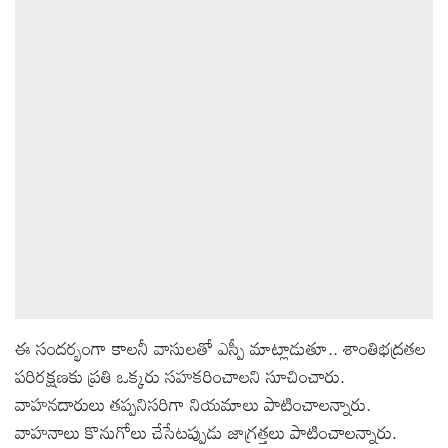
ఆటోమొబైల్
క్రైమ్
ఆధ్యాత్మికం
ఫోటోలు
బ్రాండ్
స్పాట్‌లైట్
ఈ సందర్భంగా కాలనీ వాసులతో ఎస్పీ మాట్లాడుతూ.. శాంతిభద్రతల
ప్రెస్
పరిరక్షణకు ప్రతి ఒక్కరు సహకరించాలని సూచించారు.
రిలీజ్
వాహనదారులు తప్పనిసరిగా నియమాలు పాటించాలన్నారు.
వాహనాలు కొనుగోలు చేసేటప్పుడు జాగ్రత్తలు పాటించాలన్నారు.