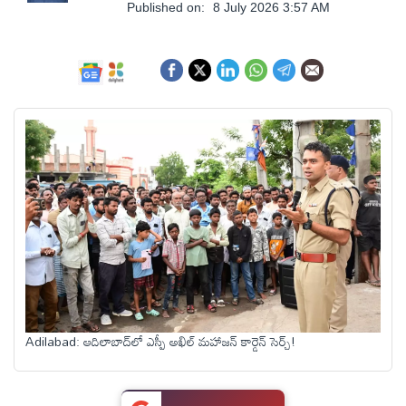
ఆంధ్రప్రదేశ్
Published on:
8 July 2026 3:57 AM
జాతీయం
అంతర్జాతీయం
సినిమా
క్రీడలు
వ్యాపారం
Adilabad: ఆదిలాబాద్‌లో ఎస్పీ అఖిల్ మహాజన్ కార్డెన్ సెర్చ్!
లైఫ్
స్టైల్