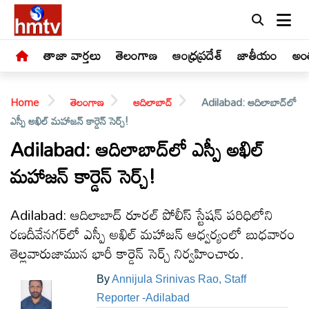
తాజా వార్తలు
తెలంగాణ
ఆంధ్రప్రదేశ్
జాతీయం
అంత
Home
తెలంగాణ
ఆదిలాబాద్
Adilabad: ఆదిలాబాద్‌లో
ఎస్పీ అఖిల్ మహాజన్ కార్డెన్ సెర్చ్!
Adilabad: ఆదిలాబాద్‌లో ఎస్పీ అఖిల్
మహాజన్ కార్డెన్ సెర్చ్!
LIVE
తాజా
Adilabad: ఆదిలాబాద్ రూరల్ పోలీస్ స్టేషన్ పరిధిలోని
వార్తలు
రణదీవేనగర్‌లో ఎస్పీ అఖిల్ మహాజన్ ఆధ్వర్యంలో బుధవారం
తెల్లవారుజామున భారీ కార్డెన్ సెర్చ్ నిర్వహించారు.
తెలంగాణ
By
Annijula Srinivas Rao, Staff
Reporter -Adilabad