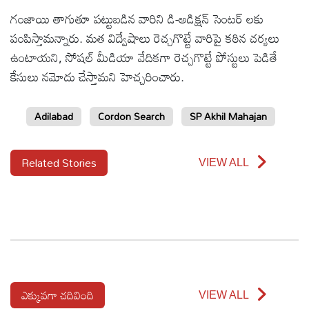
గంజాయి తాగుతూ పట్టుబడిన వారిని డి-అడిక్షన్ సెంటర్ లకు
పంపిస్తామన్నారు. మత విద్వేషాలు రెచ్చగొట్టే వారిపై కఠిన చర్యలు
ఉంటాయని, సోషల్ మీడియా వేదికగా రెచ్చగొట్టే పోస్టులు పెడితే
కేసులు నమోదు చేస్తామని హెచ్చరించారు.
Adilabad
Cordon Search
SP Akhil Mahajan
Related Stories
VIEW ALL
ఎక్కువగా చదివింది
VIEW ALL