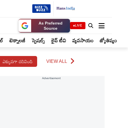
As Preferred
LIVE
Source
ైల్
టెక్నాలజీ
స్పెషల్స్
లైవ్ టీవి
వ్యవసాయం
జ్యోతిష్యం
ఎక్కువగా చదివింది
VIEW ALL
Advertisement