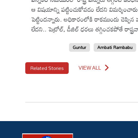
వీడియోలు
ఆ విషయాన్ని పట్టించుకోవడం లేదని విమర్శించారు. 
పెట్టిందన్నారు. అధికారంలోకి రాకముందు చెప్పి
ఆటోమొబైల్
లేదని.. పెట్రోల్, డీజిల్ ధరలు తగ్గించకపోతే రాష్
క్రైమ్
Guntur
Ambati Rambabu
ఆధ్యాత్మికం
Related Stories
VIEW ALL
ఫోటోలు
బ్రాండ్
స్పాట్‌లైట్
ప్రెస్
రిలీజ్