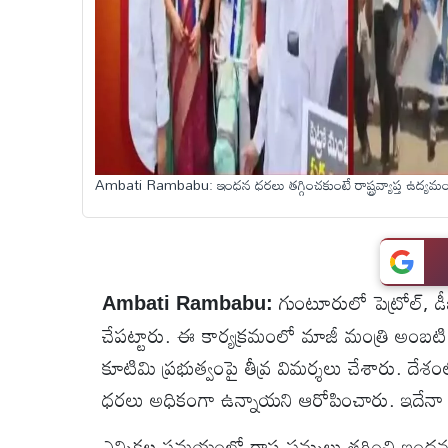
టెక్నాలజీ
స్పెషల్స్
కెరీర్ &
Ambati Rambabu: ఇంధన ధరలు తగ్గించకుంటే రాష్ట్రవ్యాప్త ఉద్యమం.. 
ఉద్యోగాలు
లైవ్
టీవి
గుంటూరులో పెట్రోల్, డ
Ambati Rambabu:
చేపట్టారు. ఈ కార్యక్రమంలో మాజీ మంత్రి అంబటి ర
వ్యవసాయం
కూటిమి ప్రభుత్వంపై తీవ్ర విమర్శలు చేశారు. దేశంలోని
ధరలు అధికంగా ఉన్నాయని ఆరోపించారు. ఇదేనా స
ఓటీటీ
ఎన్నికల సమయంలో రాష్ట్ర పన్నులు తగ్గించి ఇంధన 