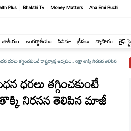
lth Plus
Bhakthi Tv
Money Matters
Aha Emi Ruchi
జాతీయం
అంతర్జాతీయం
సినిమా
క్రీడలు
వ్యాపారం
లైఫ్ స్ట
లు తగ్గించకుంటే రాష్ట్రవ్యాప్త ఉద్యమం.. రిక్షా తొక్కి నిరసన తెలిపిన
న ధరలు తగ్గించకుంటే
షా తొక్కి నిరసన తెలిపిన మాజీ