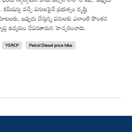
కమీషన్లు వచ్చే పనులపైనే ప్రభుత్వం దృష్టి
న మాటలకు, ఇప్పుడు చేస్తున్న పనులకు ఎలాంటి పొంతన
ట్రవ్యాప్త ఉద్యమం చేపడతామని హెచ్చరించారు.
YSRCP
Petrol Diesel price hike