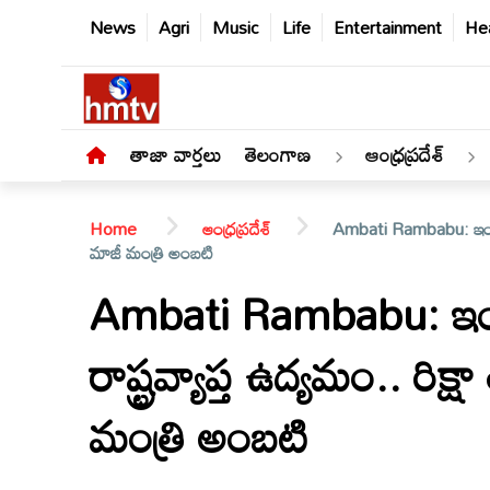
News
Agri
Music
Life
Entertainment
Hea
తాజా వార్తలు
తెలంగాణ
ఆంధ్రప్రదేశ్
Home
ఆంధ్రప్రదేశ్
Ambati Rambabu: ఇంధన ధర
మాజీ మంత్రి అంబటి
Ambati Rambabu: ఇంధ
తాజా
రాష్ట్రవ్యాప్త ఉద్యమం.. రిక్
వార్తలు
మంత్రి అంబటి
తెలంగాణ