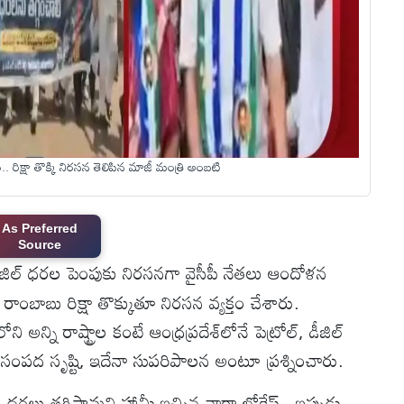
రిక్షా తొక్కి నిరసన తెలిపిన మాజీ మంత్రి అంబటి
As Preferred
Source
ీజిల్ ధరల పెంపుకు నిరసనగా వైసీపీ నేతలు ఆందోళన
ాంబాబు రిక్షా తొక్కుతూ నిరసన వ్యక్తం చేశారు.
 అన్ని రాష్ట్రాల కంటే ఆంధ్రప్రదేశ్‌లోనే పెట్రోల్, డీజిల్
ంపద సృష్టి, ఇదేనా సుపరిపాలన అంటూ ప్రశ్నించారు.
ధరలు తగ్గిస్తామని హామీ ఇచ్చిన నారా లోకేష్.. ఇప్పుడు