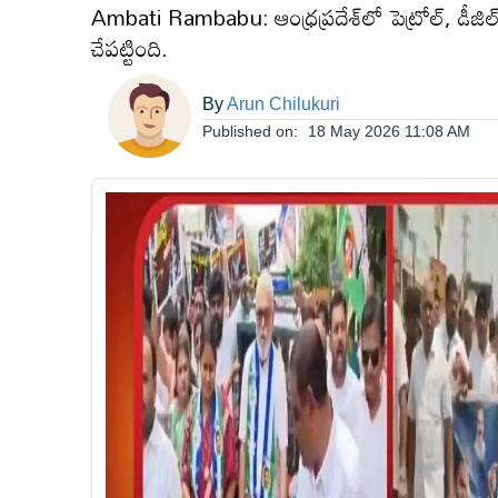
Ambati Rambabu: ఆంధ్రప్రదేశ్‌లో పెట్రోల్, డీజి
ఆంధ్రప్రదేశ్
చేపట్టింది.
By
Arun Chilukuri
జాతీయం
Published on:
18 May 2026 11:08 AM
అంతర్జాతీయం
సినిమా
క్రీడలు
వ్యాపారం
లైఫ్
స్టైల్