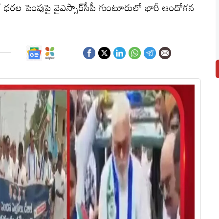
ల్ ధరల పెంపుపై వైఎస్సార్‌సీపీ గుంటూరులో భారీ ఆందోళన