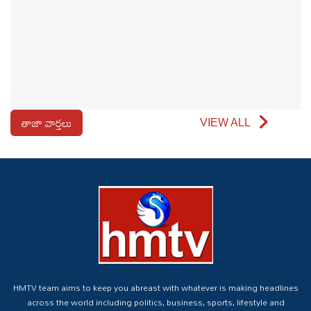
తాజా వార్తలు
VIEW ALL
HMTV team aims to keep you abreast with whatever is making headlines
across the world including politics, business, sports, lifestyle and