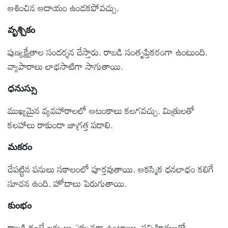
ఆశించిన ఆదాయం ఉండకపోవచ్చు.
వృశ్చికం
పుణ్యక్షేత్రాల సందర్శన చేస్తారు. రాబడి సంతృప్తికరంగా ఉంటుంది.
వ్యాపారాలు లాభసాటిగా సాగుతాయి.
ధనుస్సు
ముఖ్యమైన వ్యవహారాలలో ఆటంకాలు కలగవచ్చు. మిత్రులతో
కలహాలు రాకుండా జాగ్రత్త పడాలి.
మకరం
చేపట్టిన పనులు సకాలంలో పూర్తవుతాయి. ఆకస్మిక ధనలాభం కలిగే
సూచన ఉంది. హోదాలు పెరుగుతాయి.
కుంభం
రాబడి కంటే ఖర్చులు ఎక్కువగా ఉంటాయి. సన్నిహితులతో