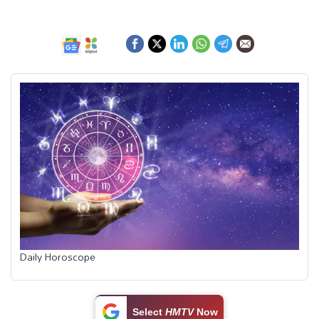
ఆంధ్రప్రదేశ్
జాతీయం
అంతర్జాతీయం
సినిమా
క్రీడలు
వ్యాపారం
Daily Horoscope
లైఫ్
స్టైల్
Select
HMTV
Now