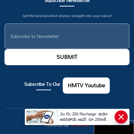
Subscribe Newsletter
Get the best positive stories straight into your inbox!
Subscribe To Our :
HMTV Youtube
×
Jio Rs 200 Recharge: జియో
© Copyrights 2026. All rights reserved.
అదిరిపోయే ఆఫర్: రూ.200లకే
Powered By
Hocalwire
30GB డేటా, 15 OTTలు ఉచితం! |
Jio Rs 200 Plan Offers 30GB