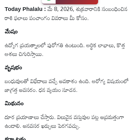
మే 8, 2026, శుక్రవారానికి సంబంధించిన
టెక్నాలజీ
Today Phalalu :
రాశి ఫలాలు పంచాంగం వివరాలు మీ కోసం.
స్పెషల్స్
మేషం
ఉద్యోగ ప్రయత్నాలలో పురోగతి ఉంటుంది. ఆర్థిక లాభాలు, కొత్త
కెరీర్ &
ఆశలు చిగురిస్తాయి.
ఉద్యోగాలు
వృషభం
లైవ్
బంధువులతో విభేదాలు వచ్చే అవకాశం ఉంది. ఆరోగ్య విషయంలో
టీవి
జాగ్రత్త అవసరం. ధన వ్యయం సూచన.
వ్యవసాయం
మిథునం
దూర ప్రయాణాలు చేస్తారు. విలువైన వస్తువుల పట్ల అప్రమత్తంగా
ఓటీటీ
ఉండాలి. అనవసర ఖర్చులు పెరగవచ్చు.
వీడియోలు
కర్కాటకం