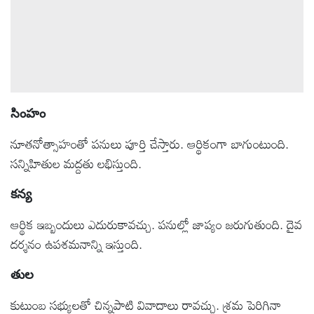
సింహం
నూతనోత్సాహంతో పనులు పూర్తి చేస్తారు. ఆర్థికంగా బాగుంటుంది.
సన్నిహితుల మద్దతు లభిస్తుంది.
కన్య
ఆర్థిక ఇబ్బందులు ఎదురుకావచ్చు. పనుల్లో జాప్యం జరుగుతుంది. దైవ
దర్శనం ఉపశమనాన్ని ఇస్తుంది.
తుల
కుటుంబ సభ్యులతో చిన్నపాటి వివాదాలు రావచ్చు. శ్రమ పెరిగినా