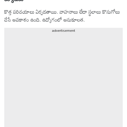
కొత్త పరిచయాలు ఏర్పడతాయి. వాహనాలు లేదా స్థలాలు కొనుగోలు
ఆటోమొబైల్
చేసే అవకాశం ఉంది. ఉద్యోగంలో అనుకూలత.
క్రైమ్
advertisement
ఆధ్యాత్మికం
ఫోటోలు
బ్రాండ్
స్పాట్‌లైట్
ప్రెస్
రిలీజ్