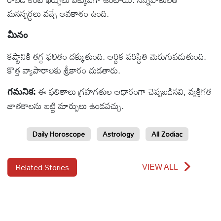
మనస్పర్థలు వచ్చే అవకాశం ఉంది.
మీనం
కష్టానికి తగ్గ ఫలితం దక్కుతుంది. ఆర్థిక పరిస్థితి మెరుగుపడుతుంది.
కొత్త వ్యాపారాలకు శ్రీకారం చుడతారు.
ఈ ఫలితాలు గ్రహగతుల ఆధారంగా చెప్పబడినవి, వ్యక్తిగత
గమనిక:
జాతకాలను బట్టి మార్పులు ఉండవచ్చు.
Daily Horoscope
Astrology
All Zodiac
Related Stories
VIEW ALL