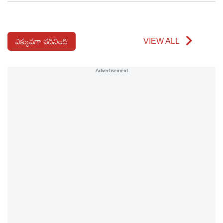
ఎక్కువగా చదివింది
VIEW ALL
Advertisement