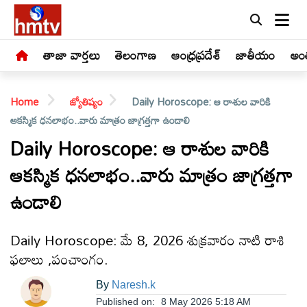
తాజా వార్తలు
తెలంగాణ
ఆంధ్రప్రదేశ్
జాతీయం
అంత
Home
జ్యోతిష్యం
Daily Horoscope: ఆ రాశుల వారికి
ఆకస్మిక ధనలాభం..వారు మాత్రం జాగ్రత్తగా ఉండాలి
Daily Horoscope: ఆ రాశుల వారికి
ఆకస్మిక ధనలాభం..వారు మాత్రం జాగ్రత్తగా
LIVE
ఉండాలి
తాజా
వార్తలు
Daily Horoscope: మే 8, 2026 శుక్రవారం నాటి రాశి
ఫలాలు ,పంచాంగం.
తెలంగాణ
By
Naresh.k
Published on:
8 May 2026 5:18 AM