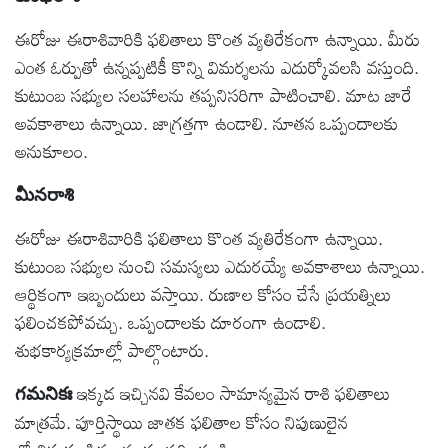
ఈరోజు ఈరాశివారికి ఫలితాలు కొంత వ్యతిరేకంగా ఉన్నాయి. మీరు
ఎంత ఓర్పుతో ఉన్నప్పటికీ కొన్ని విమర్శలను ఎదుర్కోవలసి వస్తుంది.
కుటుంబ సభ్యుల సలహాలను తప్పనిసరిగా పాటించాలి. మాట జారే
అవకాశాలు ఉన్నాయి. జాగ్రత్తగా ఉండాలి. నూతన ఒప్పందాలకు
అనుకూలం.
మీనరాశి
ఈరోజు ఈరాశివారికి ఫలితాలు కొంత వ్యతిరేకంగా ఉన్నాయి.
కుటుంబ సభ్యుల నుంచి సమస్యలు ఎదురయ్యే అవకాశాలు ఉన్నాయి.
ఆర్థికంగా ఇబ్బందులు వస్తాయి. రుణాల కోసం చేసే ప్రయత్నిలు
ఫలించకపోవచ్చు. ఒప్పందాలకు దూరంగా ఉండాలి.
శుభకార్యక్రమాల్లో పాల్గొంటారు.
ఇక్కడ ఇచ్చినవి కేవలం సామాన్యమైన రాశి ఫలితాలు
గమనికః
మాత్రమే. పూర్తిస్థాయి జాతక ఫలితాల కోసం నిపుణులైన