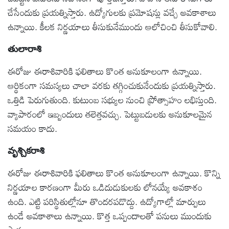
చేసేందుకు ప్రయత్నిస్తారు. ఉద్యోగులకు ప్రమోషన్లు వచ్చే అవకాశాలు
ఉన్నాయి. కీలక నిర్ణయాలు తీసుకునేముందు ఆలోచించి తీసుకోవాలి.
తులారాశి
ఈరోజు ఈరాశివారికి ఫలితాలు కొంత అనుకూలంగా ఉన్నాయి.
ఆర్థికంగా సమస్యలు చాలా వరకు తగ్గించుకునేందుకు ప్రయత్నిస్తారు.
ఒత్తిడి పెరుగుతుంది. కుటుంబ సభ్యుల నుంచి ప్రోత్సాహం లభిస్తుంది.
వ్యాపారంలో ఇబ్బందులు తలెత్తవచ్చు. పెట్టుబడులకు అనుకూలమైన
సమయం కాదు.
వృశ్చికరాశి
ఈరోజు ఈరాశివారికి ఫలితాలు కొంత అనుకూలంగా ఉన్నాయి. కొన్ని
నిర్ణయాల కారణంగా మీరు ఒడిదుడుకులకు లోనయ్యే అవకాశం
ఉంది. ఎట్టి పరిస్థితుల్లోనూ తొందరపడొద్దు. ఉద్యోగాల్లో మార్పులు
ఉండే అవకాశాలు ఉన్నాయి. కొత్త ఒప్పందాలతో పనులు ముందుకు