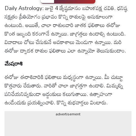
Daily Astrology: జులై 4 జ్యేష్ఠమాసం బహుళపక్ష చవితి. ధనిష్ఠ
టెక్నాలజీ
నక్షత్రం ప్రీతియోగం ప్రభావం కొన్ని రాశులపై అనుకూలంగా
ఉంటుంది. అయితే, చాలా రాశులవారి జాతక ఫలితాలు ఈరోజు
స్పెషల్స్
కొంత ఇబ్బంది కరంగానే ఉన్నాయి. జాగ్రత్తలు ఉండాల్సి ఉంటుంది.
వివాదాలు చోటు చేసుకునే అవకాశాలు మెండుగా ఉన్నాయి. మరి
కెరీర్ &
ఈరోజు ద్వాదశ రాశుల ఫలితాలు ఎలా ఉన్నాయో తెలుసుకుందాం.
ఉద్యోగాలు
మేషరాశి
లైవ్
ఈరోజు ఈరాశివారికి ఫలితాలు మధ్యస్థంగా ఉన్నాయి. మీ చుట్టూ
టీవి
కొత్తవారు చేరుతారు. వారితో చాలా జాగ్రత్తగా ఉండాలి. మిమ్మల్ని
పనిచేయనివ్వకుండా అడ్డంకులు కలుగుతాయి. ఉత్సాహంగా
వ్యవసాయం
ఉండేందుకు ప్రయత్నించాలి. కొన్ని శుభవార్తలు వింటారు.
ఓటీటీ
advertisement
వీడియోలు