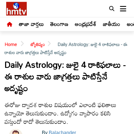
తాజా వార్తలు
తెలంగాణ
ఆంధ్రప్రదేశ్
జాతీయం
అంత
Home
జ్యోతిష్యం
Daily Astrology: జులై 4 రాశిఫలాలు - ఈ
రాశుల వారు జాగ్రత్తలు పాటిస్తేనే అదృష్టం
Daily Astrology: జులై 4 రాశిఫలాలు -
ఈ రాశుల వారు జాగ్రత్తలు పాటిస్తేనే
LIVE
అదృష్టం
తాజా
వార్తలు
ఈరోజు ద్వాదశ రాశుల విషయంలో ఎలాంటి ఫలితాలు
ఉన్నాయో తెలుసుకుందాం. ఉద్యోగం వ్యాపారం కలిసి
తెలంగాణ
వస్తుందో రాదో తెలుసుకుందాం.
By
Balachander