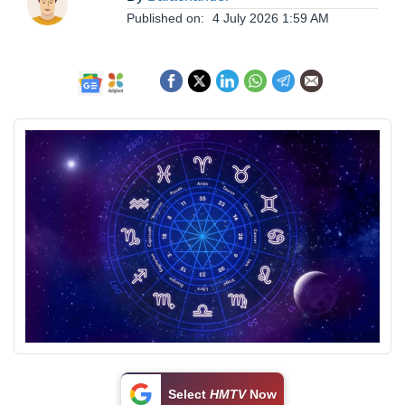
ఆంధ్రప్రదేశ్
Published on:
4 July 2026 1:59 AM
జాతీయం
అంతర్జాతీయం
సినిమా
క్రీడలు
వ్యాపారం
లైఫ్
స్టైల్
Select
HMTV
Now