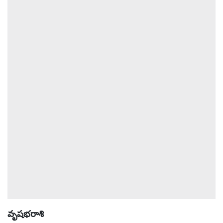
ఆటోమొబైల్
క్రైమ్
ఆధ్యాత్మికం
ఫోటోలు
బ్రాండ్
స్పాట్‌లైట్
ప్రెస్
రిలీజ్
వృషభరాశి