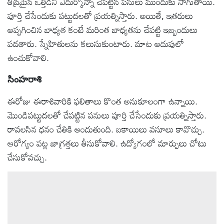
తీవ్రమైన ఒత్తిడిని ఎదుర్కొన్నా చేపట్టిన పనులు ముందుకు సాగుతాయి.
పూర్తి చేసేందుకు పట్టుదలతో ప్రయత్నిస్తారు. అయితే, ఇతరులు
అప్పగించిన బాధ్యత కంటే మరింత బాధ్యతను చేపట్టి ఇబ్బందులు
పడతారు. స్నేహితులను కలుసుకుంటారు. మాట అదుపులో
ఉంచుకోవాలి.
సింహరాశి
ఈరోజు ఈరాశివారికి ఫలితాలు కొంత అనుకూలంగా ఉన్నాయి.
మొండిపట్టుదలతో చేపట్టిన పనులు పూర్తి చేసేందుకు ప్రయత్నిస్తారు.
రావలసిన ధనం చేతికి అందుతుంది. బకాయిలు వసూలు కావొచ్చు.
ఆరోగ్యం పట్ల జాగ్రత్తలు తీసుకోవాలి. ఉద్యోగంలో మార్పులు చోటు
చేసుకోవచ్చు.