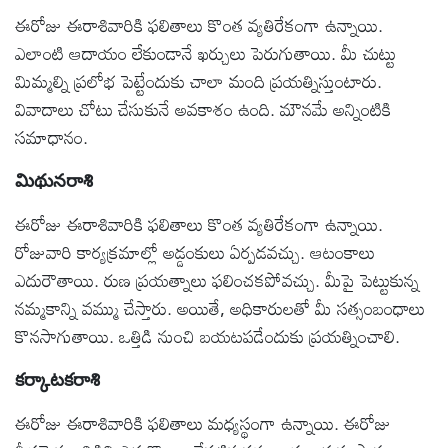
ఈరోజు ఈరాశివారికి ఫలితాలు కొంత వ్యతిరేకంగా ఉన్నాయి.
ఎలాంటి ఆదాయం లేకుండానే ఖర్చులు పెరుగుతాయి. మీ చుట్టు
మిమ్మల్ని ప్రలోభ పెట్టేందుకు చాలా మంది ప్రయత్నిస్తుంటారు.
వివాదాలు చోటు చేసుకునే అవకాశం ఉంది. మౌనమే అన్నింటికి
సమాధానం.
మిథునరాశి
ఈరోజు ఈరాశివారికి ఫలితాలు కొంత వ్యతిరేకంగా ఉన్నాయి.
రోజువారి కార్యక్రమాల్లో అడ్డంకులు ఏర్పడవచ్చు. ఆటంకాలు
ఎదురౌతాయి. రుణ ప్రయత్నాలు ఫలించకపోవచ్చు. మీపై పెట్టుకున్న
నమ్మకాన్ని వమ్ము చేస్తారు. అయితే, అధికారులతో మీ సత్సంబంధాలు
కొనసాగుతాయి. ఒత్తిడి నుంచి బయటపడేందుకు ప్రయత్నించాలి.
కర్కాటకరాశి
ఈరోజు ఈరాశివారికి ఫలితాలు మధ్యస్థంగా ఉన్నాయి. ఈరోజు