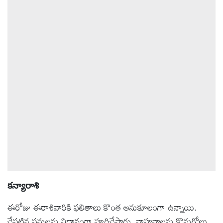
కన్యారాశి
ఈరోజు ఈరాశివారికి ఫలితాలు కొంత అనుకూలంగా ఉన్నాయి.
చేపట్టిన పనులను నిదానంగా పూర్తిచేస్తారు. వాహనాలను కొనుగోలు