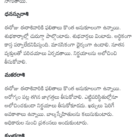
సాగుతాయి.
ధనస్సురాశి
ఈరోజు ఈరాశివారికి ఫలితాలు కొంత అనుకూలంగా ఉన్నాయి.
శుభకార్యాల్లో చురుగ్గా పాల్గొంటారు. శుభవార్తలు వింటారు. ఆర్థికంగా
కాస్త పర్వాలేదనిపిస్తుంది. మానసికంగా ధైర్యంగా ఉండాలి. నూతన
వ్యక్తులతో పరిచయాలు ఏర్పడతాయి. నిర్ణయాలను ఆలోచించి
తీసుకోవాలి.
మకరరాశి
ఈరోజు ఈరాశివారికి ఫలితాలు కొంత అనుకూలంగా ఉన్నాయి.
ఆరోగ్యం పట్ల తగిన జాగ్రత్తలు తీసుకోవాలి. ఎట్టిపరిస్థితుల్లోనూ
ఆలోచించకుండా నిర్ణయాలు తీసుకోకూడదు. ఖర్చులు పెరిగే
అవకాశాలు ఉన్నాయి. బాల్యస్నేహితులను కలుసుకుంటారు.
అధికారుల నుంచి ప్రశంసలు అందుకుంటారు.
కుంభరాశి