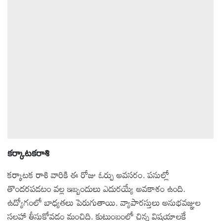
కర్కాటకరాశి
కర్కాటక రాశి వారికి ఈ రోజు ఓర్పు అవసరం. పనుల్లో
తొందరపడటం వల్ల ఇబ్బందులు ఎదురయ్యే అవకాశం ఉంది.
ఉద్యోగంలో బాధ్యతలు పెరుగుతాయి. వ్యాపారస్తులు అనుభవజ్ఞుల
సలహా తీసుకోవడం మంచిది. కుటుంబంలో చిన్న విషయాలకే