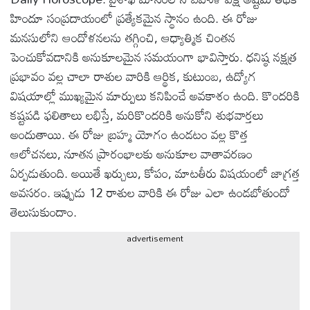
హిందూ సంప్రదాయంలో ప్రత్యేకమైన స్థానం ఉంది. ఈ రోజు
టెక్నాలజీ
మనసులోని ఆందోళనలను తగ్గించి, ఆధ్యాత్మిక చింతన
పెంచుకోవడానికి అనుకూలమైన సమయంగా భావిస్తారు. ధనిష్ఠ నక్షత్ర
స్పెషల్స్
ప్రభావం వల్ల చాలా రాశుల వారికి ఆర్థిక, కుటుంబ, ఉద్యోగ
విషయాల్లో ముఖ్యమైన మార్పులు కనిపించే అవకాశం ఉంది. కొందరికి
కెరీర్ &
కష్టపడి ఫలితాలు లభిస్తే, మరికొందరికి అనుకోని శుభవార్తలు
ఉద్యోగాలు
అందుతాయి. ఈ రోజు బ్రహ్మ యోగం ఉండటం వల్ల కొత్త
ఆలోచనలు, నూతన ప్రారంభాలకు అనుకూల వాతావరణం
లైవ్
ఏర్పడుతుంది. అయితే ఖర్చులు, కోపం, మాటతీరు విషయంలో జాగ్రత్త
టీవి
అవసరం. ఇప్పుడు 12 రాశుల వారికి ఈ రోజు ఎలా ఉండబోతుందో
తెలుసుకుందాం.
వ్యవసాయం
advertisement
ఓటీటీ
వీడియోలు