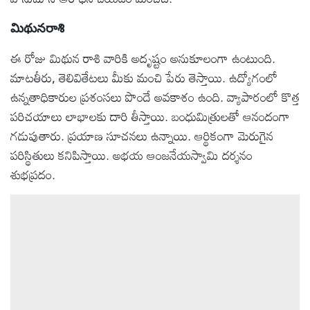
మిథునరాశి
ఈ రోజు మిథున రాశి వారికి అదృష్టం అనుకూలంగా ఉంటుంది.
మాటతీరు, తెలివితేటలు మీకు మంచి పేరు తెస్తాయి. ఉద్యోగంలో
ఉన్నతాధికారుల ప్రశంసలు పొందే అవకాశం ఉంది. వ్యాపారంలో కొత్త
పరిచయాలు లాభాలకు దారి తీస్తాయి. బంధుమిత్రులతో ఆనందంగా
గడుపుతారు. ప్రయాణ సూచనలు ఉన్నాయి. ఆర్థికంగా మెరుగైన
పరిస్థితులు కనిపిస్తాయి. అభయ ఆంజనేయస్వామి దర్శనం
శుభప్రదం.