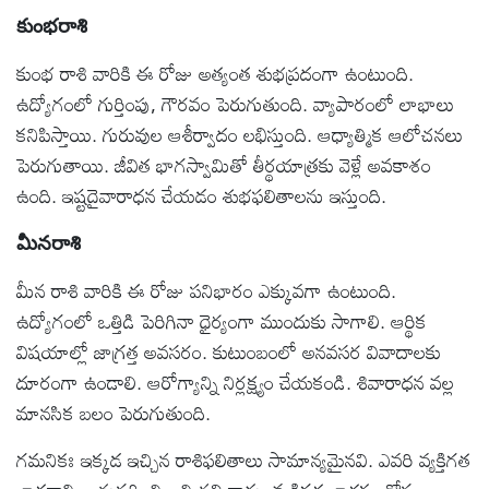
కుంభరాశి
కుంభ రాశి వారికి ఈ రోజు అత్యంత శుభప్రదంగా ఉంటుంది.
ఉద్యోగంలో గుర్తింపు, గౌరవం పెరుగుతుంది. వ్యాపారంలో లాభాలు
కనిపిస్తాయి. గురువుల ఆశీర్వాదం లభిస్తుంది. ఆధ్యాత్మిక ఆలోచనలు
పెరుగుతాయి. జీవిత భాగస్వామితో తీర్థయాత్రకు వెళ్లే అవకాశం
ఉంది. ఇష్టదైవారాధన చేయడం శుభఫలితాలను ఇస్తుంది.
మీనరాశి
మీన రాశి వారికి ఈ రోజు పనిభారం ఎక్కువగా ఉంటుంది.
ఉద్యోగంలో ఒత్తిడి పెరిగినా ధైర్యంగా ముందుకు సాగాలి. ఆర్థిక
విషయాల్లో జాగ్రత్త అవసరం. కుటుంబంలో అనవసర వివాదాలకు
దూరంగా ఉండాలి. ఆరోగ్యాన్ని నిర్లక్ష్యం చేయకండి. శివారాధన వల్ల
మానసిక బలం పెరుగుతుంది.
గమనికః ఇక్కడ ఇచ్చిన రాశిఫలితాలు సామాన్యమైనవి. ఎవరి వ్యక్తిగత