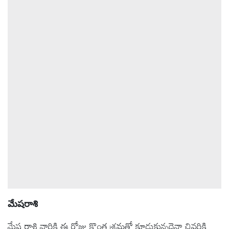
ఆటోమొబైల్
క్రైమ్
ఆధ్యాత్మికం
ఫోటోలు
బ్రాండ్
స్పాట్‌లైట్
ప్రెస్
రిలీజ్
మేషరాశి
మేష రాశి వారికి ఈ రోజు కొంత శ్రమతో కూడుకున్నదైనా చివరికి