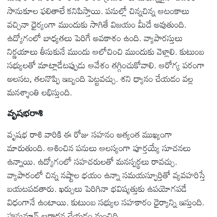
సానుకూల ఫలితాలే కనిపిస్తాయి. పనుల్లో చిన్నచిన్న ఆటంకాలు
వచ్చినా ధైర్యంగా ముందుకు సాగితే విజయం మీదే అవుతుంది.
ఉద్యోగంలో బాధ్యతలు పెరిగే అవకాశం ఉంది. వ్యాపారస్తులు
నిర్ణయాలు తీసుకునే ముందు ఆలోచించి ముందుకు వెళ్లాలి. కుటుంబ
సభ్యులతో మాట్లాడేటప్పుడు ఆవేశం తగ్గించుకోవాలి. ఆరోగ్య పరంగా
అలసట, తలనొప్పి ఇబ్బంది పెట్టవచ్చు. శని ధ్యానం చేయడం వల్ల
మనశ్శాంతి లభిస్తుంది.
వృషభరాశి
వృషభ రాశి వారికి ఈ రోజు సహనం అత్యంత ముఖ్యంగా
మారుతుంది. ఆశించిన పనులు ఆలస్యంగా పూర్తయ్యే సూచనలు
ఉన్నాయి. ఉద్యోగంలో సహచరులతో మనస్పర్థలు రావచ్చు.
వ్యాపారంలో చిన్న నష్టాల భయం ఉన్నా సమయస్ఫూర్తితో వ్యవహరిస్తే
బయటపడతారు. ఖర్చులు పెరిగినా భవిష్యత్తుకు ఉపయోగపడే
విధంగానే ఉంటాయి. కుటుంబ సభ్యుల సహకారం ధైర్యాన్ని ఇస్తుంది.
హనుమాన్ ఆరాధన చేయడం మంచిది.