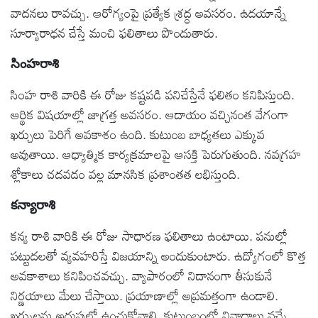
వాదనలు రావచ్చు. ఆరోగ్యంపై ప్రత్యేక శ్రద్ధ అవసరం. ఉదయాన్నే
సూర్యారాధన చేస్తే మంచి ఫలితాలు పొందుతారు.
సింహరాశి
సింహ రాశి వారికి ఈ రోజు కష్టపడి పనిచేస్తేనే ఫలితం కనిపిస్తుంది.
ఆర్థిక విషయాల్లో జాగ్రత్త అవసరం. ఆదాయం వచ్చినంత వేగంగా
ఖర్చులు పెరిగే అవకాశం ఉంది. కుటుంబ బాధ్యతలు ఎక్కువ
అవుతాయి. ఆధ్యాత్మిక కార్యక్రమాలపై ఆసక్తి పెరుగుతుంది. నవగ్రహ
శ్లోకాలు చదవడం వల్ల మానసిక ప్రశాంతత లభిస్తుంది.
కన్యారాశి
కన్య రాశి వారికి ఈ రోజు సాధారణ ఫలితాలు ఉంటాయి. పనుల్లో
పట్టుదలతో వ్యవహరిస్తే విజయాన్ని అందుకుంటారు. ఉద్యోగంలో కొత్త
అవకాశాలు కనిపించవచ్చు. వ్యాపారంలో నిదానంగా తీసుకునే
నిర్ణయాలు మేలు చేస్తాయి. ప్రయాణాల్లో అప్రమత్తంగా ఉండాలి.
ఖర్చులను అదుపులో ఉంచుకోవాలి. కుటుంబంలో వివాదాలు వచ్చే