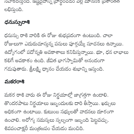
సహకరిస్తుంది. ఇష్టదైవాన్ని ప్రార్థించడం వల్ల మానసిక ప్రశాంతత
లభిస్తుంది.
ధనుస్సురాశి
ధనుస్సు రాశి వారికి ఈ రోజు శుభప్రదంగా ఉంటుంది. చాలా
రోజులుగా ఎదురుచూస్తున్న పనులు పూర్తయ్యే సూచనలు ఉన్నాయి.
ఉద్యోగంలో పదోన్నతి అవకాశాలు కనిపిస్తున్నాయి. భూ, ధన లాభాలు
కలిగే అవకాశం ఉంది. జీవిత భాగస్వామితో ఆనందంగా
గడుపుతారు. శ్రీలక్ష్మి ధ్యానం చేయడం శుభాన్ని ఇస్తుంది.
మకరరాశి
మకర రాశి వారు ఈ రోజు నిర్ణయాల్లో జాగ్రత్తగా ఉండాలి.
తొందరపాటు నిర్ణయాలు ఇబ్బందులకు దారి తీస్తాయి. ఖర్చులు
అధికంగా ఉంటాయి. కుటుంబ సభ్యులతో వాదనలు దూరంగా
ఉంచాలి. ఆరోగ్య సమస్యలు స్వల్పంగా ఇబ్బంది పెట్టవచ్చు.
శివపంచాక్షరీ మంత్రజపం చేయడం మంచిది.