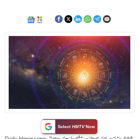
ఆంధ్రప్రదేశ్
జాతీయం
అంతర్జాతీయం
సినిమా
క్రీడలు
వ్యాపారం
లైఫ్
Select
HMTV
Now
స్టైల్
Daily Horoscope: వైశాఖ మాసంలోని బహుళ పక్ష అష్టమి తిథికి