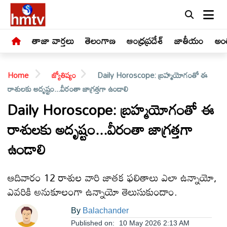
తాజా వార్తలు
తెలంగాణ
ఆంధ్రప్రదేశ్
జాతీయం
అంత
Home
జ్యోతిష్యం
Daily Horoscope: బ్రహ్మయోగంతో ఈ
రాశులకు అదృష్టం...వీరంతా జాగ్రత్తగా ఉండాలి
Daily Horoscope: బ్రహ్మయోగంతో ఈ
రాశులకు అదృష్టం...వీరంతా జాగ్రత్తగా
LIVE
ఉండాలి
తాజా
వార్తలు
ఆదివారం 12 రాశుల వారి జాతక ఫలితాలు ఎలా ఉన్నాయో,
ఎవరికి అనుకూలంగా ఉన్నాయో తెలుసుకుందాం.
తెలంగాణ
By
Balachander
Published on:
10 May 2026 2:13 AM