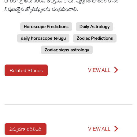
జాతకాన్ని అనుసరించి ఇచ్చినవి కాదు. వ్యక్తిగత జాతకం కోసం
నిపుణులైన జ్యోతిష్యులను సంప్రదించాలి.
Horoscope Predictions
Daily Astrology
daily horoscope telugu
Zodiac Predictions
Zodiac signs astrology
Related Stories
VIEW ALL
ఎక్కువగా చదివింది
VIEW ALL