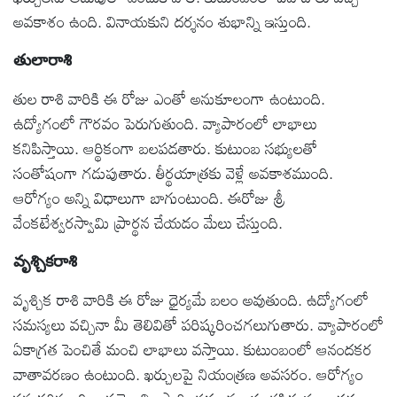
అవకాశం ఉంది. వినాయకుని దర్శనం శుభాన్ని ఇస్తుంది.
తులారాశి
తుల రాశి వారికి ఈ రోజు ఎంతో అనుకూలంగా ఉంటుంది.
ఉద్యోగంలో గౌరవం పెరుగుతుంది. వ్యాపారంలో లాభాలు
కనిపిస్తాయి. ఆర్థికంగా బలపడతారు. కుటుంబ సభ్యులతో
సంతోషంగా గడుపుతారు. తీర్థయాత్రకు వెళ్లే అవకాశముంది.
ఆరోగ్యం అన్ని విధాలుగా బాగుంటుంది. ఈరోజు శ్రీ
వేంకటేశ్వరస్వామి ప్రార్థన చేయడం మేలు చేస్తుంది.
వృశ్చికరాశి
వృశ్చిక రాశి వారికి ఈ రోజు ధైర్యమే బలం అవుతుంది. ఉద్యోగంలో
సమస్యలు వచ్చినా మీ తెలివితో పరిష్కరించగలుగుతారు. వ్యాపారంలో
ఏకాగ్రత పెంచితే మంచి లాభాలు వస్తాయి. కుటుంబంలో ఆనందకర
వాతావరణం ఉంటుంది. ఖర్చులపై నియంత్రణ అవసరం. ఆరోగ్యం