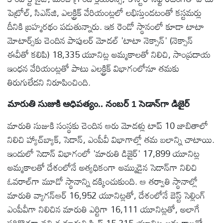
పెట్రోల్, సిఎన్‌జి, ఎలక్ట్రిక్ వేరియంట్లలో లభిస్తుండటంతో కస్టమర్లు
దీనికి బ్రహ్మరథం పడుతున్నారు. ఇక రెండో స్థానంలో కూడా టాటా
మోటార్స్‌కు చెందిన పాపులర్ మోడల్ 'టాటా నెక్సాన్' (నెక్సాన్
ఈవీతో కలిపి) 18,335 యూనిట్ల అమ్మకాలతో నిలిచి, సాంప్రదాయ
ఇంధన వేరియంట్లతో పాటు ఎలక్ట్రిక్ విభాగంలోనూ తమకు
తిరుగులేదని నిరూపించింది.
మారుతి సుజుకి ఆధిపత్యం.. నంబర్ 1 సెడాన్‌గా డిజైర్
మారుతి సుజుకి సంస్థకు చెందిన ఆరు మోడళ్లు టాప్ 10 జాబితాలో
నిలిచి హ్యాచ్‌బ్యాక్, సెడాన్, ఎంపీవీ విభాగాల్లో తమ బలాన్ని చాటాయి.
ఇందులో సెడాన్ విభాగంలో 'మారుతి డిజైర్' 17,899 యూనిట్ల
అమ్మకాలతో దేశంలోనే అత్యధికంగా అమ్ముడైన సెడాన్‌గా నిలిచి
ఓవరాల్‌గా మూడో స్థానాన్ని దక్కించుకుంది. ఆ తర్వాతి స్థానాల్లో
మారుతి వ్యాగన్ఆర్ 16,952 యూనిట్లతో, దేశంలోనే బెస్ట్ సెల్లింగ్
ఎంపీవీగా నిలిచిన మారుతి ఎర్టిగా 16,111 యూనిట్లతో, అలాగే