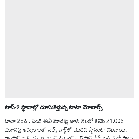
ఆటోమొబైల్
క్రైమ్
ఆధ్యాత్మికం
ఫోటోలు
బ్రాండ్
స్పాట్‌లైట్
టాప్-2 స్థానాల్లో దూసుకెళ్తున్న టాటా మోటార్స్
ప్రెస్
టాటా పంచ్ , పంచ్ ఈవీ మోడళ్లు జూన్ నెలలో కలిపి 21,006
రిలీజ్
యూనిట్ల అమ్మకాలతో సేల్స్ చార్ట్‌లో మొదటి స్థానంలో నిలిచాయి.
కాంపాక్ట్ సైజ్, మంచి గ్రౌండ్ క్లియరెన్స్, 5-స్టార్ సేఫ్టీ రేటింగ్‌తో పాటు