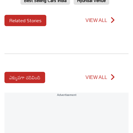
Best Selling Cars India
Hyundai Venue
Related Stories
VIEW ALL
ఎక్కువగా చదివింది
VIEW ALL
Advertisement