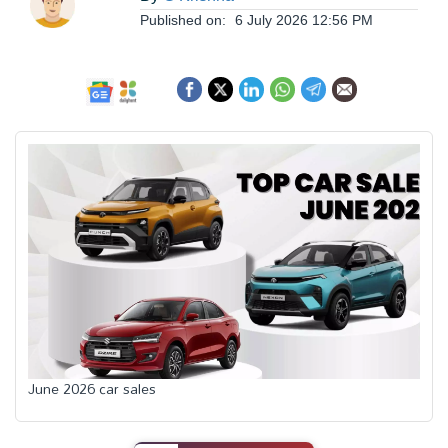
ఆంధ్రప్రదేశ్
Published on:
6 July 2026 12:56 PM
జాతీయం
అంతర్జాతీయం
సినిమా
క్రీడలు
వ్యాపారం
June 2026 car sales
లైఫ్
స్టైల్