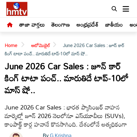
తాజా వార్తలు
తెలంగాణ
ఆంధ్రప్రదేశ్
జాతీయం
అంత
Home
ఆటోమొబైల్
June 2026 Car Sales : జూన్ కార్
కింగ్ టాటా పంచ్.. మారుతిదే టాప్-10లో మాస్ షో..
June 2026 Car Sales : జూన్ కార్
కింగ్ టాటా పంచ్.. మారుతిదే టాప్-10లో
LIVE
మాస్ షో..
తాజా
వార్తలు
June 2026 Car Sales : భారత ప్యాసింజర్ వాహన
మార్కెట్లో జూన్ 2026 నెలలోనూ ఎస్‌యూవీలు (SUVs),
తెలంగాణ
కాంపాక్ట్ కార్ల హవానే కొనసాగింది. దేశంలోనే అత్యధికంగా
By
G Krishna