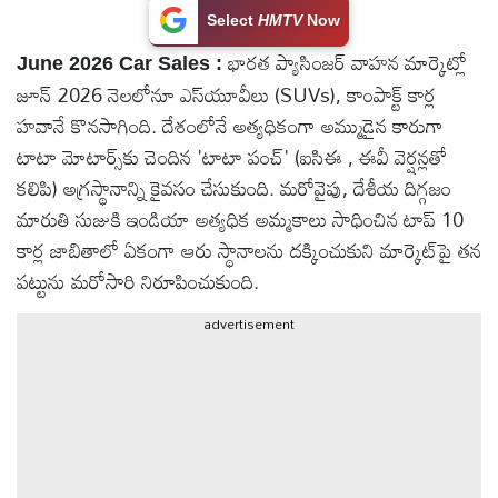
Select
HMTV
Now
టెక్నాలజీ
భారత ప్యాసింజర్ వాహన మార్కెట్లో
June 2026 Car Sales :
జూన్ 2026 నెలలోనూ ఎస్‌యూవీలు (SUVs), కాంపాక్ట్ కార్ల
స్పెషల్స్
హవానే కొనసాగింది. దేశంలోనే అత్యధికంగా అమ్ముడైన కారుగా
టాటా మోటార్స్‌కు చెందిన 'టాటా పంచ్' (ఐసిఈ , ఈవీ వెర్షన్లతో
కెరీర్ &
కలిపి) అగ్రస్థానాన్ని కైవసం చేసుకుంది. మరోవైపు, దేశీయ దిగ్గజం
ఉద్యోగాలు
మారుతి సుజుకి ఇండియా అత్యధిక అమ్మకాలు సాధించిన టాప్ 10
కార్ల జాబితాలో ఏకంగా ఆరు స్థానాలను దక్కించుకుని మార్కెట్‌పై తన
లైవ్
పట్టును మరోసారి నిరూపించుకుంది.
టీవి
advertisement
వ్యవసాయం
ఓటీటీ
వీడియోలు