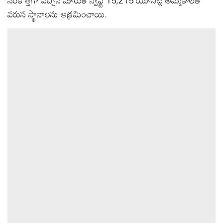
సరికొత్తగా వచ్చిన మారుతి స్విఫ్ట్ 15,215 యూనిట్ల అమ్మకాలతో
వరుస స్థానాలను ఆక్రమించాయి.