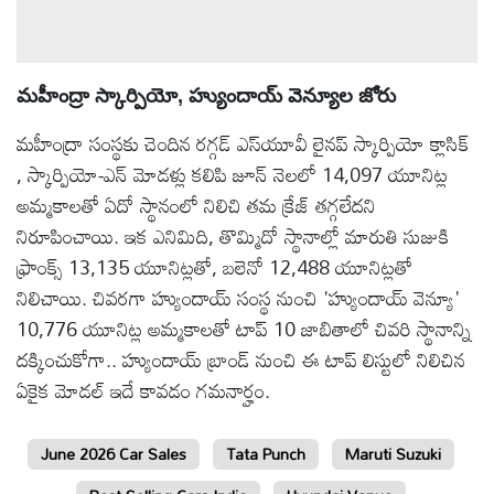
మహీంద్రా స్కార్పియో, హ్యుందాయ్ వెన్యూల జోరు
మహీంద్రా సంస్థకు చెందిన రగ్గడ్ ఎస్‌యూవీ లైనప్ స్కార్పియో క్లాసిక్
, స్కార్పియో-ఎన్ మోడళ్లు కలిపి జూన్ నెలలో 14,097 యూనిట్ల
అమ్మకాలతో ఏదో స్థానంలో నిలిచి తమ క్రేజ్ తగ్గలేదని
నిరూపించాయి. ఇక ఎనిమిది, తొమ్మిదో స్థానాల్లో మారుతి సుజుకి
ఫ్రాంక్స్ 13,135 యూనిట్లతో, బలెనో 12,488 యూనిట్లతో
నిలిచాయి. చివరగా హ్యుందాయ్ సంస్థ నుంచి 'హ్యుందాయ్ వెన్యూ'
10,776 యూనిట్ల అమ్మకాలతో టాప్ 10 జాబితాలో చివరి స్థానాన్ని
దక్కించుకోగా.. హ్యుందాయ్ బ్రాండ్ నుంచి ఈ టాప్ లిస్టులో నిలిచిన
ఏకైక మోడల్ ఇదే కావడం గమనార్హం.
June 2026 Car Sales
Tata Punch
Maruti Suzuki