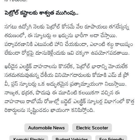
పెట్రోల్ కష్టాలకు శాశ్వత ముగింపు..
సగటు ఉద్యోగి నెలకు పెట్రోల్ కోసమే వేల రూపాయలు తగలేస్తున్న
తరుణంలో, ఈ స్కూటర్లు ఆ ఖర్చును భారీగా ఆదా చేస్తాయి.
పర్యావరణానికి ఎటువంటి హాని చేయకుండా, ఎలాంటి శబ్ద కాలుష్యం
లేకుండా రోడ్లపై దూసుకెళ్లేందుకు ఇవి చక్కగా ఉపయోగపడతాయి.
ఖరీదైన ఎలక్ట్రిక్ వాహనాలను కొనలేక, పెట్రోల్ భారాన్ని మోయలేక
సతమతమవుతున్న దేశీయ వినియోగదారులకు కోమాకి ఎమ్ జీ ప్రో
వీ, ప్లస్ స్కూటర్లు ఒక అద్భుతమైన ప్రత్యామ్నాయంగా నిలుస్తాయి.
నాణ్యత, భద్రత, పొదుపు ఈ మూడింటి కలయికగా వచ్చిన ఈ
వాహనాలు రాబోయే రోజుల్లో బడ్జెట్ ఎలక్ట్రిక్ స్కూటర్ల విభాగంలో కొత్త
రికార్డులను సృష్టించడం ఖాయంగా కనిపిస్తోంది.
Automobile News
Electric Scooter
Komaki Electric
Budget Vehicles
Eco Friendly