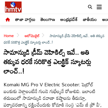
తాజా వార్తలు
తెలంగాణ
ఆంధ్రప్రదేశ్
జాతీయం
అంత
Home
ఆటోమొబైల్
సామాన్యుడి డ్రీమ్ వెహికిల్స్ ఇవే.. అతి తక్కువ
ధరకే సరికొత్త ఎలక్ట్రిక్ స్కూటర్లు లాంచ్..!
సామాన్యుడి డ్రీమ్ వెహికిల్స్ ఇవే.. అతి
తక్కువ ధరకే సరికొత్త ఎలక్ట్రిక్ స్కూటర్లు
LIVE
లాంచ్..!
తాజా
వార్తలు
Komaki MG Pro V Electric Scooter: పెట్రోల్
బంకుకు వెళ్లాలంటేనే గుండె గుభేల్మనే రోజులివి. ఇలాంటి
తెలంగాణ
తరుణంలో సామాన్యుడి రవాణా కష్టాలను తీరుస్తూ,
పర్యావరణాన్ని రక్షించేందుకు కోమాకి సంస్థ ‘ఎమ్ జీ ప్రో వీ’,