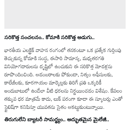
సరికొత్త సంచలనం.. కోమాకి సరికొత్త అడుగు..
భారతీయ ఎలక్ట్రిక్ వాహన రంగంలో తనకంటూ ఒక ప్రత్యేక గుర్తింపు
తెచ్చుకున్న కోమాకి సంస్థ, ఈసారి సామాన్య, మధ్యతరగతి
వినియోగదారులను దృష్టిలో ఉంచుకుని ఈ సరికొత్త మోడళ్లను
రూపొందించింది. ఆడంబరాలకు పోకుండా, నిత్యం ఆఫీసులకు,
కాలేజీలకు, కూరగాయల మార్కెట్లకు తిరిగే ప్రతి ఒక్కరికీ
అందుబాటులో ఉండేలా వీటి ధరలను నిర్ణయించడం విశేషం. కేవలం
తక్కువ ధర మాత్రమే కాదు, లుక్ పరంగా కూడా ఈ స్కూటర్లు ఎంతో
స్టైలిష్‌గా కనిపిస్తూ యువతను సైతం ఆకట్టుకుంటున్నాయి.
తిరుగులేని బ్యాటరీ సామర్థ్యం.. అద్భుతమైన మైలేజీ..