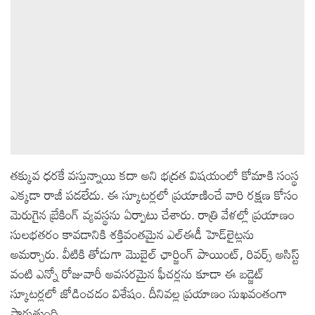
తక్కువ ధరకే వస్తున్నాయి కదా అని భద్రత విషయంలో కోమాకి సంస్థ
ఎక్కడా రాజీ పడలేదు. ఈ స్కూటర్లలో ప్రయాణించే వారి రక్షణ కోసం
మెరుగైన బ్రేకింగ్ వ్యవస్థను ఏర్పాటు చేశారు. రాత్రి వేళల్లో ప్రయాణం
సులభతరం కావడానికి శక్తివంతమైన ఎల్ఈడీ హెడ్‌లైట్లను
అమర్చారు. వీటికి తోడుగా మొబైల్ ఛార్జింగ్ పాయింట్, రివర్స్ అసిస్ట్
వంటి ఎన్నో రోజువారీ అవసరమైన ఫీచర్లను కూడా ఈ బడ్జెట్
స్కూటర్లలో జోడించడం విశేషం. దీనివల్ల ప్రయాణం సుఖవంతంగా
సాగుతుంది.