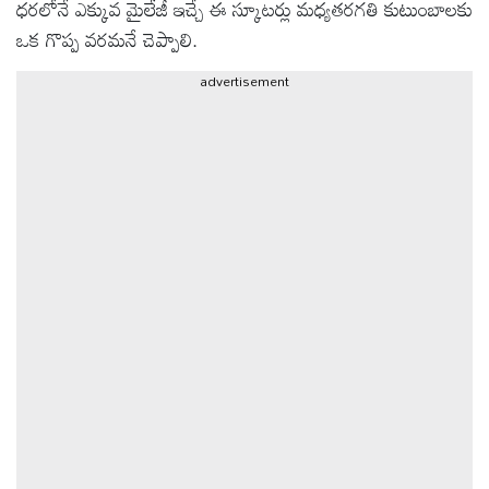
ధరలోనే ఎక్కువ మైలేజీ ఇచ్చే ఈ స్కూటర్లు మధ్యతరగతి కుటుంబాలకు
ఒక గొప్ప వరమనే చెప్పాలి.
ఆటోమొబైల్
advertisement
క్రైమ్
ఆధ్యాత్మికం
ఫోటోలు
బ్రాండ్
స్పాట్‌లైట్
ప్రెస్
రిలీజ్