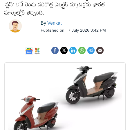
‘ప్లస్’ అనే రెండు సరికొత్త ఎలక్ట్రిక్ స్కూటర్లను భారత
ఆంధ్రప్రదేశ్
మార్కెట్లోకి తెచ్చింది.
By
Venkat
జాతీయం
Published on:
7 July 2026 3:42 PM
అంతర్జాతీయం
సినిమా
క్రీడలు
వ్యాపారం
లైఫ్
స్టైల్