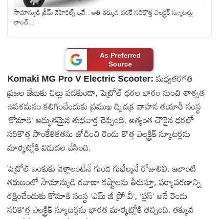
సామాన్యుడి డ్రీమ్ వెహికిల్స్ ఇవే.. అతి తక్కువ ధరకే సరికొత్త ఎలక్ట్రిక్ స్కూటర్లు
టెక్నాలజీ
లాంచ్..!
స్పెషల్స్
As Preferred
Source
కెరీర్ &
మధ్యతరగతి
Komaki MG Pro V Electric Scooter:
ఉద్యోగాలు
ప్రజల జేబుకు చిల్లు పడకుండా, పెట్రోల్ ధరల భారం నుంచి శాశ్వత
ఉపశమనం కలిగించేందుకు ప్రముఖ ద్విచక్ర వాహన తయారీ సంస్థ
లైవ్
‘కోమాకి’ అద్భుతమైన శుభవార్త చెప్పింది. అత్యంత చౌకైన ధరలో
టీవి
సరికొత్త సాంకేతికతను జోడించి రెండు కొత్త ఎలక్ట్రిక్ స్కూటర్లను
మార్కెట్లోకి విడుదల చేసింది.
వ్యవసాయం
పెట్రోల్ బంకుకు వెళ్లాలంటేనే గుండె గుభేల్మనే రోజులివి. ఇలాంటి
తరుణంలో సామాన్యుడి రవాణా కష్టాలను తీరుస్తూ, పర్యావరణాన్ని
ఓటీటీ
రక్షించేందుకు కోమాకి సంస్థ ‘ఎమ్ జీ ప్రో వీ’, ‘ప్లస్’ అనే రెండు
సరికొత్త ఎలక్ట్రిక్ స్కూటర్లను భారత మార్కెట్లోకి తెచ్చింది. తక్కువ
వీడియోలు