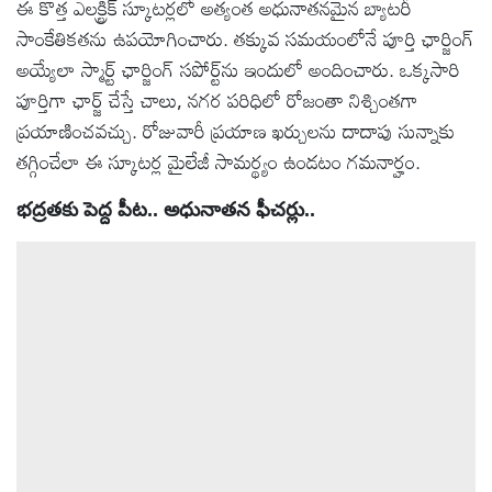
ఈ కొత్త ఎలక్ట్రిక్ స్కూటర్లలో అత్యంత అధునాతనమైన బ్యాటరీ
సాంకేతికతను ఉపయోగించారు. తక్కువ సమయంలోనే పూర్తి ఛార్జింగ్
అయ్యేలా స్మార్ట్ ఛార్జింగ్ సపోర్ట్‌ను ఇందులో అందించారు. ఒక్కసారి
పూర్తిగా ఛార్జ్ చేస్తే చాలు, నగర పరిధిలో రోజంతా నిశ్చింతగా
ప్రయాణించవచ్చు. రోజువారీ ప్రయాణ ఖర్చులను దాదాపు సున్నాకు
తగ్గించేలా ఈ స్కూటర్ల మైలేజీ సామర్థ్యం ఉండటం గమనార్హం.
భద్రతకు పెద్ద పీట.. అధునాతన ఫీచర్లు..