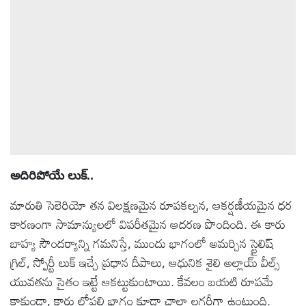
అదిరిపోయే లుక్..
మారుతి సెలెరియో తన విలక్షణమైన రూపకల్పన, ఆకర్షణీయమైన ధర
కారణంగా సామాన్యులలో విపరీతమైన ఆదరణ పొందింది. ఈ కారు
బాహ్య సౌందర్యాన్ని గమనిస్తే, ముందు భాగంలో అమర్చిన స్టైలిష్
గ్రిల్, స్పోర్టీ లుక్ ఇచ్చే ప్రధాన దీపాలు, ఆధునిక శైలి అల్లాయ్ వీల్స్
యువతను సైతం ఇట్టే ఆకట్టుకుంటాయి. కేవలం బయటి రూపమే
కాకుండా, కారు లోపలి భాగం కూడా చాలా లగ్జరీగా ఉంటుంది.