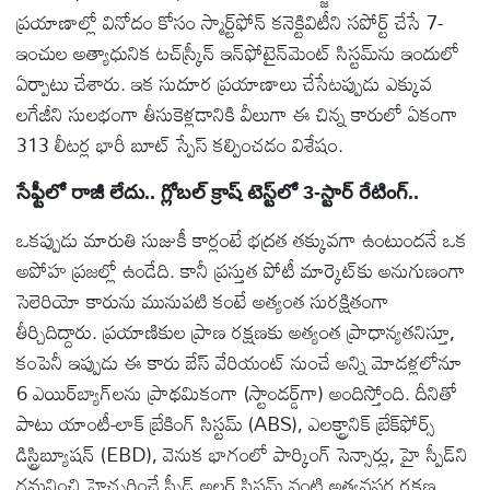
ప్రయాణాల్లో వినోదం కోసం స్మార్ట్‌ఫోన్ కనెక్టివిటీని సపోర్ట్ చేసే 7-
ఇంచుల అత్యాధునిక టచ్‌స్క్రీన్ ఇన్‌ఫోటైన్‌మెంట్ సిస్టమ్‌ను ఇందులో
ఏర్పాటు చేశారు. ఇక సుదూర ప్రయాణాలు చేసేటప్పుడు ఎక్కువ
లగేజీని సులభంగా తీసుకెళ్లడానికి వీలుగా ఈ చిన్న కారులో ఏకంగా
313 లీటర్ల భారీ బూట్ స్పేస్ కల్పించడం విశేషం.
సేఫ్టీలో రాజీ లేదు.. గ్లోబల్ క్రాష్ టెస్ట్‌లో 3-స్టార్ రేటింగ్..
ఒకప్పుడు మారుతి సుజుకీ కార్లంటే భద్రత తక్కువగా ఉంటుందనే ఒక
అపోహ ప్రజల్లో ఉండేది. కానీ ప్రస్తుత పోటీ మార్కెట్‌కు అనుగుణంగా
సెలెరియో కారును మునుపటి కంటే అత్యంత సురక్షితంగా
తీర్చిదిద్దారు. ప్రయాణికుల ప్రాణ రక్షణకు అత్యంత ప్రాధాన్యతనిస్తూ,
కంపెనీ ఇప్పుడు ఈ కారు బేస్ వేరియంట్ నుంచే అన్ని మోడళ్లలోనూ
6 ఎయిర్‌బ్యాగ్‌లను ప్రాథమికంగా (స్టాండర్డ్‌గా) అందిస్తోంది. దీనితో
పాటు యాంటీ-లాక్ బ్రేకింగ్ సిస్టమ్ (ABS), ఎలక్ట్రానిక్ బ్రేక్‌ఫోర్స్
డిస్ట్రిబ్యూషన్ (EBD), వెనుక భాగంలో పార్కింగ్ సెన్సార్లు, హై స్పీడ్‌ని
గమనించి హెచ్చరించే స్పీడ్ అలర్ట్ సిస్టమ్ వంటి అత్యవసర రక్షణ