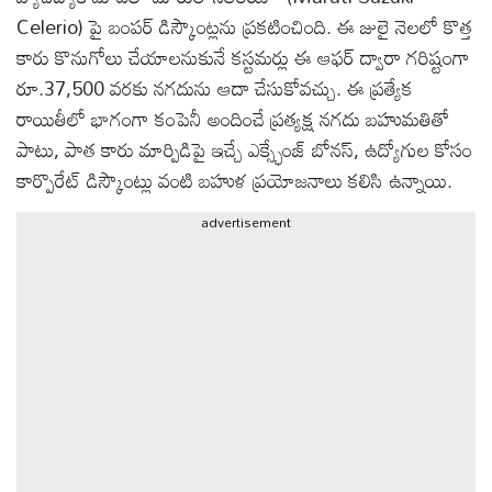
Celerio) పై బంపర్ డిస్కౌంట్లను ప్రకటించింది. ఈ జులై నెలలో కొత్త
ఆటోమొబైల్
కారు కొనుగోలు చేయాలనుకునే కస్టమర్లు ఈ ఆఫర్ ద్వారా గరిష్టంగా
రూ.37,500 వరకు నగదును ఆదా చేసుకోవచ్చు. ఈ ప్రత్యేక
రాయితీలో భాగంగా కంపెనీ అందించే ప్రత్యక్ష నగదు బహుమతితో
క్రైమ్
పాటు, పాత కారు మార్పిడిపై ఇచ్చే ఎక్స్ఛేంజ్ బోనస్, ఉద్యోగుల కోసం
కార్పొరేట్ డిస్కౌంట్లు వంటి బహుళ ప్రయోజనాలు కలిసి ఉన్నాయి.
ఆధ్యాత్మికం
advertisement
ఫోటోలు
బ్రాండ్
స్పాట్‌లైట్
ప్రెస్
రిలీజ్