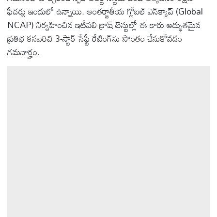
ఫీచర్లు ఇందులో ఉన్నాయి. అంతర్జాతీయ గ్లోబల్ ఎన్‌క్యాప్ (Global
NCAP) నిర్వహించిన ఇటీవలి క్రాష్ టెస్టుల్లో ఈ కారు అద్భుతమైన
ప్రతిభ కనబరిచి 3-స్టార్ సేఫ్టీ రేటింగ్‌ను సొంతం చేసుకోవడం
గమనార్హం.