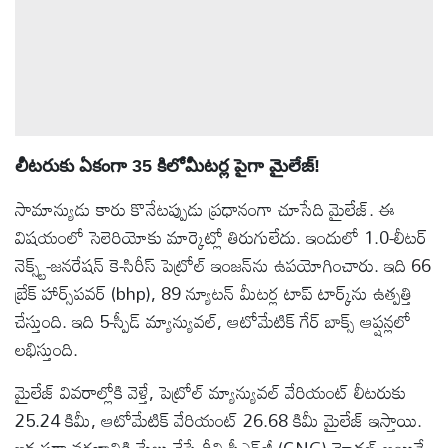
లీటరుకు ఏకంగా 35 కిలోమీటర్ల పైగా మైలేజ్!
సామాన్యుడు కారు కొనేటప్పుడు ప్రధానంగా చూసేది మైలేజ్. ఈ
విషయంలో సెలెరియోకు మార్కెట్లో తిరుగులేదు. ఇందులో 1.0-లీటర్
నెక్స్ట్-జనరేషన్ కె-సిరీస్ పెట్రోల్ ఇంజన్‌ను ఉపయోగించారు. ఇది 66
బ్రేక్ హార్స్‌పవర్ (bhp), 89 న్యూటన్ మీటర్ల టాప్ టార్క్‌ను ఉత్పత్తి
చేస్తుంది. ఇది 5-స్పీడ్ మ్యాన్యువల్, ఆటోమేటిక్ గేర్ బాక్స్ ఆప్షన్లలో
లభిస్తుంది.
మైలేజ్ వివరాల్లోకి వెళ్తే, పెట్రోల్ మ్యాన్యువల్ వేరియంట్ లీటరుకు
25.24 కిమీ, ఆటోమేటిక్ వేరియంట్ 26.68 కిమీ మైలేజ్ ఇస్తాయి.