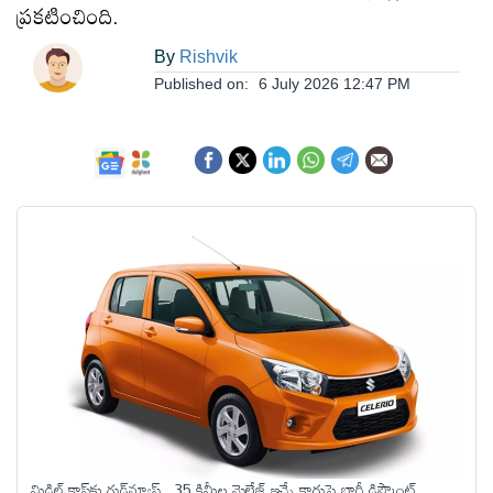
ప్రకటించింది.
ఆంధ్రప్రదేశ్
By
Rishvik
Published on:
6 July 2026 12:47 PM
జాతీయం
అంతర్జాతీయం
సినిమా
క్రీడలు
వ్యాపారం
లైఫ్
స్టైల్
మిడిల్ క్లాస్‌కు గుడ్‌న్యూస్.. 35 కిమీల మైలేజ్ ఇచ్చే కారుపై భారీ డిస్కౌంట్..