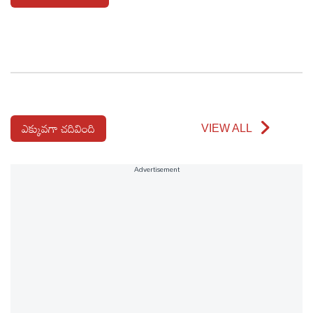
ఎక్కువగా చదివింది
VIEW ALL
Advertisement