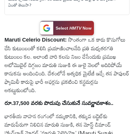
ఏంతో తెలుసా?
టెక్నాలజీ
స్పెషల్స్
Select
HMTV
Now
సొంతంగా ఒక కారు కొనుగోలు
Maruti Celerio Discount:
కెరీర్ &
చేసి కుటుంబంతో కలిసి ప్రయాణించాలనేది ప్రతి మధ్యతరగతి
ఉద్యోగాలు
కుటుంబం కల. అలాంటి వారి కలను నిజం చేసేందుకు ప్రముఖ
ఆటోమొబైల్ దిగ్గజం మారుతి సుజుకి ఈ జులై నెలలో అదిరిపోయే
లైవ్
కానుకను అందించింది. దేశంలోనే అత్యధిక మైలేజీ ఇచ్చే తన పాపులర్
టీవి
ఫ్యామిలీ కారుపై భారీ ఆఫర్లను ప్రకటించి కస్టమర్లను
ఆకట్టుకుంటోంది.
వ్యవసాయం
రూ.37,500 వరకు పొదుపు చేసుకునే సువర్ణావకాశం..
ఓటీటీ
భారతీయ వాహన రంగంలో నమ్మకానికి, తక్కువ బడ్జెట్‌కు
మారుపేరుగా నిలిచిన మారుతి సుజుకి, తన మోస్ట్ డిమాండ్
వీడియోలు
హ్యాచ్‌బ్యాక్ మోడల్ 'మారుతి సెలెరియో' (Maruti Suzuki