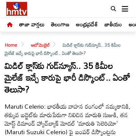
తాజా వార్తలు
తెలంగాణ
ఆంధ్రప్రదేశ్
జాతీయం
అంత
Home
ఆటోమొబైల్
మిడిల్ క్లాస్‌కు గుడ్‌న్యూస్.. 35 కిమీల
మైలేజ్ ఇచ్చే కారుపై భారీ డిస్కౌంట్.. ఏంతో తెలుసా?
మిడిల్ క్లాస్‌కు గుడ్‌న్యూస్.. 35 కిమీల
మైలేజ్ ఇచ్చే కారుపై భారీ డిస్కౌంట్.. ఏంతో
LIVE
తెలుసా?
తాజా
వార్తలు
Maruti Celerio: భారతీయ వాహన రంగంలో నమ్మకానికి,
తక్కువ బడ్జెట్‌కు మారుపేరుగా నిలిచిన మారుతి సుజుకి, తన
తెలంగాణ
మోస్ట్ డిమాండ్ హ్యాచ్‌బ్యాక్ మోడల్ 'మారుతి సెలెరియో'
(Maruti Suzuki Celerio) పై బంపర్ డిస్కౌంట్లను