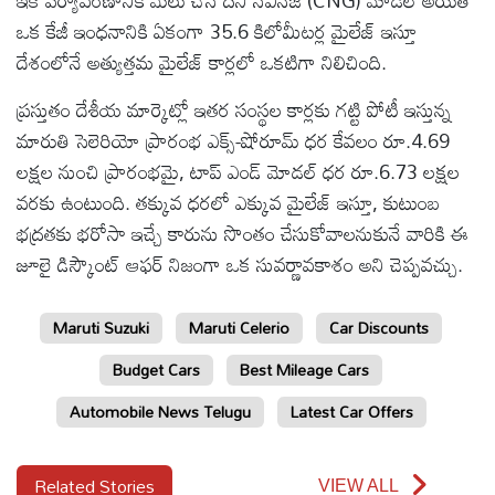
ఇక పర్యావరణానికి మేలు చేసే దీని సీఎన్‌జీ (CNG) మోడల్ అయితే
ఒక కేజీ ఇంధనానికి ఏకంగా 35.6 కిలోమీటర్ల మైలేజ్ ఇస్తూ
దేశంలోనే అత్యుత్తమ మైలేజ్ కార్లలో ఒకటిగా నిలిచింది.
ప్రస్తుతం దేశీయ మార్కెట్లో ఇతర సంస్థల కార్లకు గట్టి పోటీ ఇస్తున్న
మారుతి సెలెరియో ప్రారంభ ఎక్స్-షోరూమ్ ధర కేవలం రూ.4.69
లక్షల నుంచి ప్రారంభమై, టాప్ ఎండ్ మోడల్ ధర రూ.6.73 లక్షల
వరకు ఉంటుంది. తక్కువ ధరలో ఎక్కువ మైలేజ్ ఇస్తూ, కుటుంబ
భద్రతకు భరోసా ఇచ్చే కారును సొంతం చేసుకోవాలనుకునే వారికి ఈ
జూలై డిస్కౌంట్ ఆఫర్ నిజంగా ఒక సువర్ణావకాశం అని చెప్పవచ్చు.
Maruti Suzuki
Maruti Celerio
Car Discounts
Budget Cars
Best Mileage Cars
Automobile News Telugu
Latest Car Offers
Related Stories
VIEW ALL