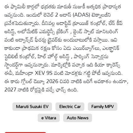
ఈ ఫ్యామిలీ కార్ల‌లో భద్రతకు మారుతీ సుజుకీ అత్యధిక ప్రాధాన్యత
ఇవ్వనుంది. ఇందులో లెవెల్ 2 అడాస్ (ADAS) టెక్నాలజీని
ప్రవేశపెడుతున్నారు. దీనివల్ల అడాప్టివ్ క్రూయిజ్ కంట్రోల్, లేన్ కీప్
అసిస్ట్, ఆటోమేటిక్ ఎమర్జెన్సీ బ్రేకింగ్ , బ్లైండ్ స్పాట్ మానిటరింగ్
వంటి అడ్వాన్స్‌డ్ ఫీచర్లు డ్రైవర్‌కు అందుబాటులోకి వస్తాయి. ఇవి
కాకుండా ప్రాథమిక రక్షణ కోసం ఏడు ఎయిర్‌బ్యాగ్‌లు, ఎలక్ట్రానిక్
స్టెబిలిటీ కంట్రోల్, హిల్ హోల్డ్ అసిస్ట్ , పార్కింగ్ సెన్సార్లను
స్టాండర్డ్‌గా ఇవ్వనున్నారు. మార్కెట్లోకి వచ్చాక ఇది కియా క్యారెన్స్
ఈవీ, మహీంద్రా XEV 9S వంటి మోడళ్లకు గట్టి పోటీ ఇవ్వనుంది.
ఈ కారు గ్లోబల్ డెబ్యూ 2026 చివరి నాటికి జరిగే అవకాశం ఉండగా,
2027 నాటికి రోడ్లపైకి వచ్చే ఛాన్స్ ఉంది.
Maruti Suzuki EV
Electric Car
Family MPV
e Vitara
Auto News