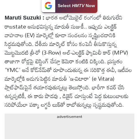
Select
HMTV
Now
టెక్నాలజీ
భారత ఆటోమొబైల్ రంగంలో తిరుగులేని
Maruti Suzuki :
రాజstate అనుభవిస్తున్న మారుతీ సుజుకీ.. ఇప్పుడు ఎలక్ట్రిక్
స్పెషల్స్
వాహనాల (EV) మార్కెట్లో కూడా సంచలనం సృష్టించడానికి
సిద్ధమవుతోంది. దేశీయ మార్కెట్ కోసం కంపెనీ తీసుకొస్తున్న
కెరీర్ &
మొట్టమొదటి త్రీ-రో (3-Row) ఆల్-ఎలక్ట్రిక్ ఫ్యామిలీ కార్ (MPV)
ఉద్యోగాలు
తాజాగా రోడ్లపై టెస్టింగ్ చేస్తూ కెమెరా కంటికి చిక్కింది. ప్రస్తుతం
'YMC' అనే కోడ్‌నేమ్‌తో రూపొందుతున్న ఈ సరికొత్త ఈవీ, ఇటీవల
లైవ్
మార్కెట్లోకి అడుగుపెట్టిన మారుతీ 'ఇ-విటారా' (e Vitara)
టీవి
ప్లాట్‌ఫామ్‌పైనే తయారవుతున్నట్లు తెలుస్తోంది. భారీగా కవర్ చేసి
ఉన్నప్పటికీ, ఈ కారు పొడవు , డిజైన్ చూస్తుంటే పెద్ద కుటుంబాలకు
వ్యవసాయం
సరిపోయేలా పక్కా లగ్జరీ లుక్‌తో రాబోతున్నట్లు స్పష్టమవుతోంది.
ఓటీటీ
advertisement
వీడియోలు