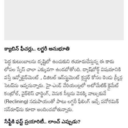
క్యాబిన్ ఫీచర్లు.. లగ్జరీ అనుభూతి
పెద్ద కుటుంబాలను దృష్టిలో ఉంచుకుని తయారుచేస్తున్న ఈ కారు
లోపల స్పేస్ చాలా ఎక్కువగా ఉండబోతోంది. డ్యాష్‌బోర్డ్ విషయానికి
వస్తే ఇన్ఫోటైన్‌మెంట్ , డిజిటల్ ఇన్‌స్ట్రుమెంట్ క్లస్టర్ కోసం రెండు స్క్రీన్ల
సెటప్‌ను ఇవ్వనున్నారు. హై-ఎండ్ వేరియంట్లలో ఆటోమేటిక్ క్లైమేట్
కంట్రోల్, వైర్‌లెస్ ఛార్జింగ్, వెనుక సీట్లను వెనక్కి వాల్చుకునే
(Reclining) సదుపాయంతో పాటు లగ్జరీ ఫీలింగ్ ఇచ్చే పనోరమిక్
సన్‌రూఫ్‌ను కూడా అందించబోతున్నారు.
సేఫ్టీకి ఫస్ట్ ప్రయారిటీ.. లాంచ్ ఎప్పుడు?