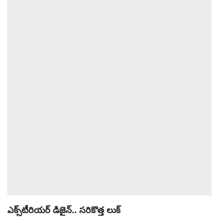
ఆటోమొబైల్
క్రైమ్
ఆధ్యాత్మికం
ఫోటోలు
బ్రాండ్
స్పాట్‌లైట్
ప్రెస్
రిలీజ్
ఎక్స్‌టీరియర్ డిజైన్.. సరికొత్త లుక్