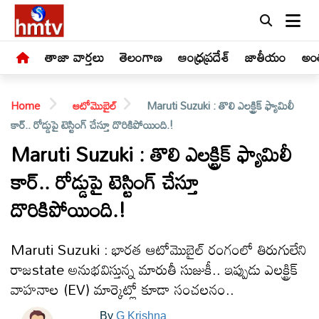
తాజా వార్తలు
తెలంగాణ
ఆంధ్రప్రదేశ్
జాతీయం
అంత
Home
ఆటోమొబైల్
Maruti Suzuki : తొలి ఎలక్ట్రిక్ ఫ్యామిలీ
కార్.. రోడ్డుపై టెస్టింగ్ చేస్తూ దొరికిపోయింది.!
Maruti Suzuki : తొలి ఎలక్ట్రిక్ ఫ్యామిలీ
కార్.. రోడ్డుపై టెస్టింగ్ చేస్తూ
LIVE
దొరికిపోయింది.!
తాజా
వార్తలు
Maruti Suzuki : భారత ఆటోమొబైల్ రంగంలో తిరుగులేని
రాజstate అనుభవిస్తున్న మారుతీ సుజుకీ.. ఇప్పుడు ఎలక్ట్రిక్
తెలంగాణ
వాహనాల (EV) మార్కెట్లో కూడా సంచలనం..
By
G Krishna