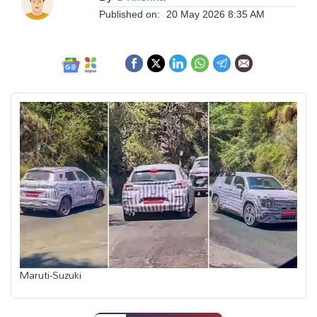
ఆంధ్రప్రదేశ్
Published on:
20 May 2026 8:35 AM
జాతీయం
అంతర్జాతీయం
సినిమా
క్రీడలు
వ్యాపారం
Maruti-Suzuki
లైఫ్
స్టైల్