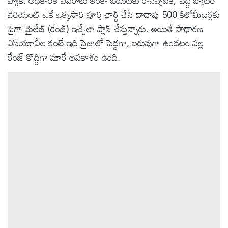
ప్యాక్. అధికారిక వివరాలు ఇంకా బయటకు రానప్పటికీ, పెద్ద బ్యాటరీ
వేరియంట్ ఒకే ఒక్కసారి పూర్తి ఛార్జ్ చేస్తే దాదాపు 500 కిలోమీటర్లకు
పైగా మైలేజ్ (రేంజ్) ఇచ్చేలా ప్లాన్ చేస్తున్నారు. అయితే సాధారణ
ఎస్‌యూవీల కంటే ఇది సైజులో పెద్దగా, బరువుగా ఉండటం వల్ల
రేంజ్ కొద్దిగా మారే అవకాశం ఉంది.