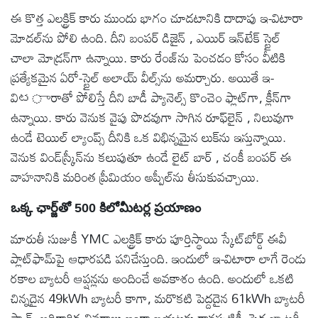
ఈ కొత్త ఎలక్ట్రిక్ కారు ముందు భాగం చూడటానికి దాదాపు ఇ-విటారా
మోడల్‌ను పోలి ఉంది. దీని బంపర్ డిజైన్ , ఎయిర్ ఇన్‌టేక్ స్టైల్
చాలా మోడ్రన్‌గా ఉన్నాయి. కారు రేంజ్‌ను పెంచడం కోసం వీటికి
ప్రత్యేకమైన ఏరో-స్టైల్ అలాయ్ వీల్స్‌ను అమర్చారు. అయితే ఇ-
విಟారాతో పోలిస్తే దీని బాడీ ప్యానెల్స్ కొంచెం ఫ్లాట్‌గా, క్లీన్‌గా
ఉన్నాయి. కారు వెనుక వైపు పొడవుగా సాగిన రూఫ్‌లైన్ , నిలువుగా
ఉండే టెయిల్ ల్యాంప్స్ దీనికి ఒక విభిన్నమైన లుక్‌ను ఇస్తున్నాయి.
వెనుక విండ్‌స్క్రీన్‌ను కలుపుతూ ఉండే లైట్ బార్ , చంకీ బంపర్ ఈ
వాహనానికి మరింత ప్రీమియం అప్పీల్‌ను తీసుకువచ్చాయి.
ఒక్క ఛార్జ్‌తో 500 కిలోమీటర్ల ప్రయాణం
మారుతీ సుజుకీ YMC ఎలక్ట్రిక్ కారు పూర్తిస్థాయి స్కేట్‌బోర్డ్ ఈవీ
ప్లాట్‌ఫామ్‌పై ఆధారపడి పనిచేస్తుంది. ఇందులో ఇ-విటారా లాగే రెండు
రకాల బ్యాటరీ ఆప్షన్లను అందించే అవకాశం ఉంది. అందులో ఒకటి
చిన్నదైన 49kWh బ్యాటరీ కాగా, మరొకటి పెద్దదైన 61kWh బ్యాటరీ