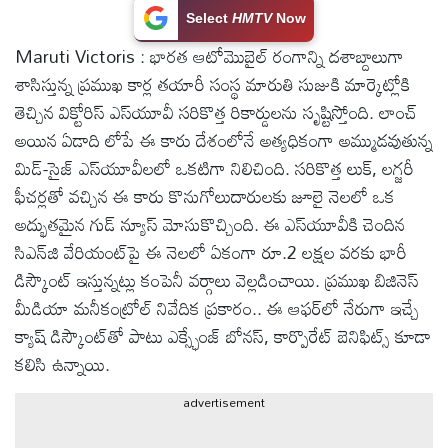
Select
HMTV
Now
టెక్నాలజీ
Maruti Victoris : భారత ఆటోమొబైల్ రంగాన్ని దశాబ్దాలుగా
శాసిస్తున్న ప్రముఖ కార్ల తయారీ సంస్థ మారుతి సుజుకి మార్కెట్లోకి
స్పెషల్స్
తెచ్చిన విక్టోరిస్ ఎస్‌యూవీ సరికొత్త రికార్డులను సృష్టిస్తోంది. లాంచ్
అయిన ఏడాది లోపే ఈ కారు దేశంలోనే అత్యధికంగా అమ్ముడవుతున్న
కెరీర్ &
మిడ్-సైజ్ ఎస్‌యూవీలలో ఒకటిగా నిలిచింది. సరికొత్త లుక్, లగ్జరీ
ఉద్యోగాలు
ఫీచర్లతో వచ్చిన ఈ కారు కొనుగోలుదారులకు జూలై నెలలో ఒక
అద్భుతమైన గుడ్ న్యూస్ మోసుకొచ్చింది. ఈ ఎస్‌యూవీకి చెందిన
లైవ్
సిఎన్‌జి వేరియంట్‌పై ఈ నెలలో ఏకంగా రూ.2 లక్షల వరకు భారీ
టీవి
డిస్కౌంట్ ఇస్తున్నట్లు కంపెనీ వర్గాలు వెల్లడించాయి. ప్రముఖ బిజినెస్
మీడియా మనీకంట్రోల్ నివేదిక ప్రకారం.. ఈ ఆఫర్‌లో నేరుగా ఇచ్చే
వ్యవసాయం
క్యాష్ డిస్కౌంట్‌తో పాటు ఎక్స్ఛేంజ్ బోనస్, కార్పొరేట్ బెనిఫిట్స్ కూడా
కలిసి ఉన్నాయి.
ఓటీటీ
advertisement
వీడియోలు