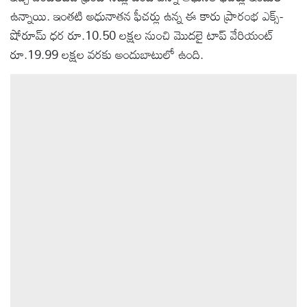
ఉన్నాయి. ఇంతటి అధునాతన ఫీచర్లు ఉన్న ఈ కారు ప్రారంభ ఎక్స్-
షోరూమ్ ధర రూ.10.50 లక్షల నుంచి మొదలై టాప్ వేరియంట్
రూ.19.99 లక్షల వరకు అందుబాటులో ఉంది.