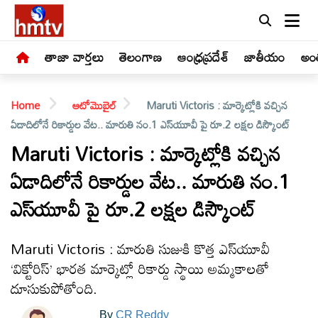
తాజా వార్తలు
తెలంగాణ
ఆంధ్రప్రదేశ్
జాతీయం
అంత
Home
ఆటోమొబైల్
Maruti Victoris : మార్కెట్లోకి వచ్చిన
ఏడాదిలోనే రికార్డుల వేట.. మారుతి నం.1 ఎస్‌యూవీ పై రూ.2 లక్షల డిస్కౌంట్
Maruti Victoris : మార్కెట్లోకి వచ్చిన
ఏడాదిలోనే రికార్డుల వేట.. మారుతి నం.1
LIVE
ఎస్‌యూవీ పై రూ.2 లక్షల డిస్కౌంట్
తాజా
వార్తలు
Maruti Victoris : మారుతి సుజుకి కొత్త ఎస్‌యూవీ
‘విక్టోరిస్’ భారత మార్కెట్లో రికార్డు స్థాయి అమ్మకాలతో
తెలంగాణ
దూసుకుపోతోంది.
By
CR Reddy