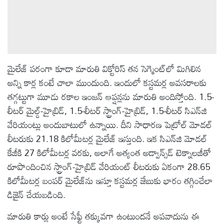
మైలేజ్ పరంగా కూడా మారుతి విక్టోరిస్ తన సెగ్మెంట్‌లో మిగిలిన
అన్ని కార్ల కంటే చాలా ముందుంది. ఇందులో కస్టమర్ల అవసరాలకు
తగ్గట్టుగా మూడు రకాల ఇంజన్ ఆప్షన్లను మారుతి అందిస్తోంది. 1.5-
లీటర్ మైల్డ్-హైబ్రిడ్, 1.5-లీటర్ స్ట్రాంగ్-హైబ్రిడ్, 1.5-లీటర్ సిఎన్‌జి
వేరియంట్లు అందుబాటులో ఉన్నాయి. దీని సాధారణ పెట్రోల్ మోడల్
లీటరుకు 21.18 కిలోమీటర్ల మైలేజ్ ఇస్తుంది. ఇక సిఎన్‌జి మోడల్
కేజీకి 27 కిలోమీటర్ల వరకు, అలాగే అత్యంత అడ్వాన్స్‌డ్ టెక్నాలజీతో
రూపొందించిన స్ట్రాంగ్-హైబ్రిడ్ వేరియంట్ లీటరుకు ఏకంగా 28.65
కిలోమీటర్ల బంపర్ మైలేజ్‌ను ఇస్తూ కస్టమర్ల జేబుకు భారం తగ్గించేలా
డిజైన్ చేయబడింది.
మారుతి కార్లు అంటే సేఫ్టీ తక్కువగా ఉంటుందనే అపవాదును ఈ