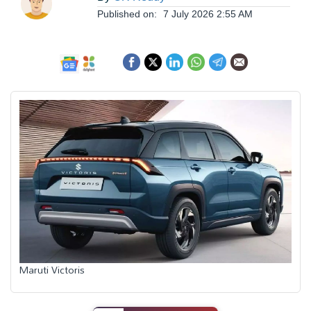
ఆంధ్రప్రదేశ్
Published on:
7 July 2026 2:55 AM
జాతీయం
అంతర్జాతీయం
సినిమా
క్రీడలు
వ్యాపారం
Maruti Victoris
లైఫ్
స్టైల్