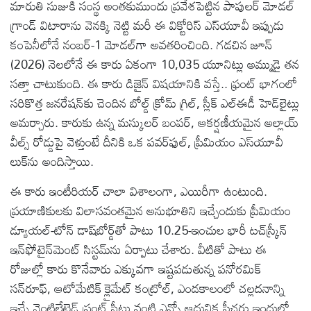
మారుతి సుజుకి సంస్థ అంతకుముందు ప్రవేశపెట్టిన పాపులర్ మోడల్
గ్రాండ్ విటారాను వెనక్కి నెట్టి మరీ ఈ విక్టోరిస్ ఎస్‌యూవీ ఇప్పుడు
కంపెనీలోనే నంబర్-1 మోడల్‌గా అవతరించింది. గడచిన జూన్
(2026) నెలలోనే ఈ కారు ఏకంగా 10,035 యూనిట్లు అమ్ముడై తన
సత్తా చాటుకుంది. ఈ కారు డిజైన్ విషయానికి వస్తే.. ఫ్రంట్ భాగంలో
సరికొత్త జనరేషన్‌కు చెందిన బోల్డ్ క్రోమ్ గ్రిల్, స్లీక్ ఎల్‌ఈడీ హెడ్‌లైట్లు
అమర్చారు. కారుకు ఉన్న మస్కులర్ బంపర్, ఆకర్షణీయమైన అల్లాయ్
వీల్స్ రోడ్డుపై వెళ్తుంటే దీనికి ఒక పవర్‌ఫుల్, ప్రీమియం ఎస్‌యూవీ
లుక్‌ను అందిస్తాయి.
ఈ కారు ఇంటీరియర్ చాలా విశాలంగా, ఎయిరీగా ఉంటుంది.
ప్రయాణికులకు విలాసవంతమైన అనుభూతిని ఇచ్చేందుకు ప్రీమియం
డ్యూయల్-టోన్ డాష్‌బోర్డ్‌తో పాటు 10.25-ఇంచుల భారీ టచ్‌స్క్రీన్
ఇన్‌ఫోటైన్‌మెంట్ సిస్టమ్‌ను ఏర్పాటు చేశారు. వీటితో పాటు ఈ
రోజుల్లో కారు కొనేవారు ఎక్కువగా ఇష్టపడుతున్న పనోరమిక్
సన్‌రూఫ్, ఆటోమేటిక్ క్లైమేట్ కంట్రోల్, ఎండకాలంలో చల్లదనాన్ని
ఇచ్చే వెంటిలేటెడ్ ఫ్రంట్ సీట్లు వంటి ఎన్నో ఆధునిక ఫీచర్లు ఇందులో