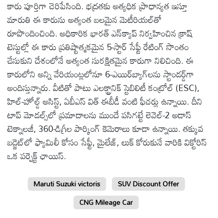
కారు పూర్తిగా చెరిపేసింది. భద్రతకు అత్యధిక ప్రాధాన్యత ఇస్తూ
మారుతి ఈ కారును అత్యంత బలమైన మెటీరియల్‌తో
రూపొందించింది. అధికారిక భారత్ ఎన్‌క్యాప్ నిర్వహించిన క్రాష్
టెస్టుల్లో ఈ కారు ప్రతిష్టాత్మకమైన 5-స్టార్ సేఫ్టీ రేటింగ్ సొంతం
చేసుకుని దేశంలోనే అత్యంత సురక్షితమైన కారుగా నిలిచింది. ఈ
కారులోని అన్ని వేరియంట్లలోనూ 6-ఎయిర్‌బ్యాగ్‌లను స్టాండర్డ్‌గా
అందిస్తున్నారు. వీటితో పాటు ఎలక్ట్రానిక్ స్టెబిలిటీ కంట్రోల్ (ESC),
హిల్-హోల్డ్ అసిస్ట్, ఏబీఎస్ విత్ ఈబీడీ వంటి ఫీచర్లు ఉన్నాయి. దీని
టాప్ మోడల్స్‌లో ప్రమాదాలను ముందే పసిగట్టే లెవెల్-2 అడాస్
టెక్నాలజీ, 360-డిగ్రీల పార్కింగ్ కెమెరాలు కూడా ఉన్నాయి. తక్కువ
బడ్జెట్‌లో ఫ్యామిలీ కోసం సేఫ్టీ, మైలేజ్, లుక్ కోరుకునే వారికి విక్టోరిస్
ఒక పర్ఫెక్ట్ ఛాయిస్.
Maruti Suzuki victoris
SUV Discount Offer
CNG Mileage Car