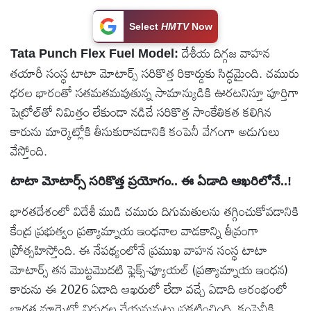
టెక్నాలజీ
Select
HMTV
Now
దేశీయ దిగ్గజ వాహన
Tata Punch Flex Fuel Model:
స్పెషల్స్
తయారీ సంస్థ టాటా మోటార్స్ సరికొత్త రికార్డుకు సిద్ధమైంది. చమురు
ధరల భారంతో సతమతమవుతున్న సామాన్యుడికి ఊరటనిస్తూ పూర్తిగా
కెరీర్ &
పెట్రోల్‌తో నిమిత్తం లేకుండా నడిచే సరికొత్త సాంకేతికత కలిగిన
ఉద్యోగాలు
కారును మార్కెట్లోకి తీసుకురావడానికి కంపెనీ వేగంగా అడుగులు
వేస్తోంది.
లైవ్
టీవి
టాటా మోటార్స్ సరికొత్త ప్రయోగం.. ఈ ఏడాది ఆఖరిలోనే..!
భారతదేశంలో విదేశీ ముడి చమురు దిగుమతులను తగ్గించుకోవడానికి
వ్యవసాయం
కేంద్ర ప్రభుత్వం ప్రత్యామ్నాయ ఇంధనాల వాడకాన్ని తీవ్రంగా
ప్రోత్సహిస్తోంది. ఈ నేపథ్యంలోనే ప్రముఖ వాహన సంస్థ టాటా
ఓటీటీ
మోటార్స్ తన మొట్టమొదటి ఫ్లెక్స్-ఫ్యూయల్ (ప్రత్యామ్నాయ ఇంధన)
కారును ఈ 2026 ఏడాది ఆఖరులో లేదా వచ్చే ఏడాది ఆరంభంలో
వీడియోలు
భారత మార్కెట్లో విడుదల చేయనున్నట్లు ప్రకటించింది. కంపెనీకి