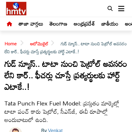
తాజా వార్తలు
తెలంగాణ
ఆంధ్రప్రదేశ్
జాతీయం
అంత
Home
ఆటోమొబైల్
గుడ్ న్యూస్.. టాటా నుంచి పెట్రోల్ అవసరం
లేని కార్.. ఫీచర్లు చూస్తే ప్రత్యర్థులకు హార్ట్ ఎటాకే..!
గుడ్ న్యూస్.. టాటా నుంచి పెట్రోల్ అవసరం
లేని కార్.. ఫీచర్లు చూస్తే ప్రత్యర్థులకు హార్ట్
LIVE
ఎటాకే..!
తాజా
వార్తలు
Tata Punch Flex Fuel Model: ప్రస్తుతం మార్కెట్లో
టాటా పంచ్ కారు పెట్రోల్, సీఎన్‌జీ, ఈవీ రూపాల్లో
తెలంగాణ
అందుబాటులో ఉంది.
By
Venkat