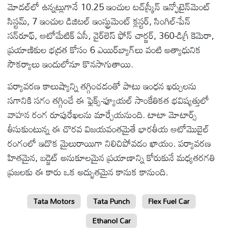
మోడల్‌లో ఉన్నట్లుగానే 10.25 ఇంచుల టచ్‌స్క్రీన్ ఇన్ఫోటైన్‌మెంట్
సిస్టమ్, 7 ఇంచుల డిజిటల్ ఇంస్ట్రుమెంట్ క్లస్టర్, సింగిల్-పేన్
సన్‌రూఫ్, ఆటోమేటిక్ ఏసీ, వైర్‌లెస్ ఫోన్ చార్జర్, 360-డిగ్రీ కెమెరా,
ప్రయాణికుల భద్రత కోసం 6 ఎయిర్‌బ్యాగ్‌లు వంటి అత్యాధునిక
సౌకర్యాలు ఇందులోనూ కొనసాగుతాయి.
పర్యావరణ కాలుష్యాన్ని తగ్గించడంతో పాటు ఇంధన ఖర్చులను
సగానికి సగం తగ్గించే ఈ ఫ్లెక్స్-ఫ్యూయల్ సాంకేతికత భవిష్యత్తులో
వాహన రంగ రూపురేఖలను మార్చేయనుంది. టాటా మోటార్స్
తీసుకుంటున్న ఈ చొరవ విజయవంతమైతే భారతీయ ఆటోమొబైల్
రంగంలో ఇదొక మైలురాయిగా నిలిచిపోవడం ఖాయం. పర్యావరణ
హితమైన, బడ్జెట్ అనుకూలమైన ప్రయాణాన్ని కోరుకునే మధ్యతరగతి
ప్రజలకు ఈ కారు ఒక అద్భుతమైన కానుక కానుంది.
Tata Motors
Tata Punch
Flex Fuel Car
Ethanol Car