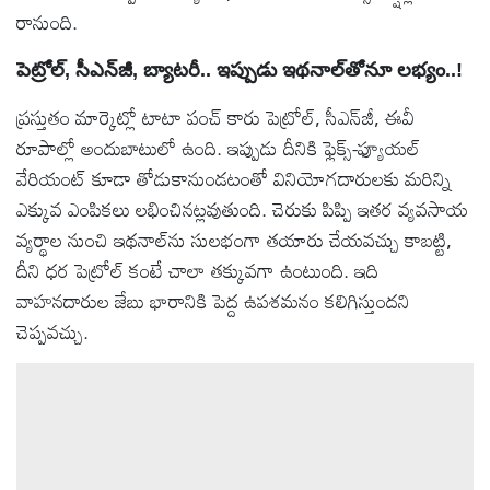
రానుంది.
పెట్రోల్, సీఎన్‌జీ, బ్యాటరీ.. ఇప్పుడు ఇథనాల్‌తోనూ లభ్యం..!
ప్రస్తుతం మార్కెట్లో టాటా పంచ్ కారు పెట్రోల్, సీఎన్‌జీ, ఈవీ
రూపాల్లో అందుబాటులో ఉంది. ఇప్పుడు దీనికి ఫ్లెక్స్-ఫ్యూయల్
వేరియంట్ కూడా తోడుకానుండటంతో వినియోగదారులకు మరిన్ని
ఎక్కువ ఎంపికలు లభించినట్లవుతుంది. చెరుకు పిప్పి ఇతర వ్యవసాయ
వ్యర్థాల నుంచి ఇథనాల్‌ను సులభంగా తయారు చేయవచ్చు కాబట్టి,
దీని ధర పెట్రోల్ కంటే చాలా తక్కువగా ఉంటుంది. ఇది
వాహనదారుల జేబు భారానికి పెద్ద ఉపశమనం కలిగిస్తుందని
చెప్పవచ్చు.