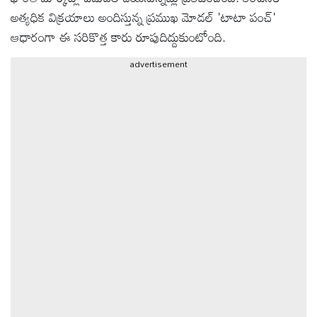
అత్యధిక విక్రయాలు అందిస్తున్న ప్రముఖ మోడల్ 'టాటా పంచ్'
ఆటోమొబైల్
ఆధారంగా ఈ సరికొత్త కారు రూపుదిద్దుకుంటోంది.
advertisement
క్రైమ్
ఆధ్యాత్మికం
ఫోటోలు
బ్రాండ్
స్పాట్‌లైట్
ప్రెస్
రిలీజ్