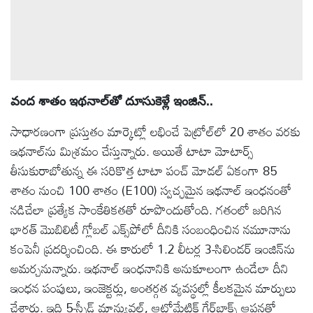
వంద శాతం ఇథనాల్‌తో దూసుకెళ్లే ఇంజిన్..
సాధారణంగా ప్రస్తుతం మార్కెట్లో లభించే పెట్రోల్‌లో 20 శాతం వరకు
ఇథనాల్‌ను మిశ్రమం చేస్తున్నారు. అయితే టాటా మోటార్స్
తీసుకురాబోతున్న ఈ సరికొత్త టాటా పంచ్ మోడల్ ఏకంగా 85
శాతం నుంచి 100 శాతం (E100) స్వచ్ఛమైన ఇథనాల్ ఇంధనంతో
నడిచేలా ప్రత్యేక సాంకేతికతతో రూపొందుతోంది. గతంలో జరిగిన
భారత్ మొబిలిటీ గ్లోబల్ ఎక్స్‌పోలో దీనికి సంబంధించిన నమూనాను
కంపెనీ ప్రదర్శించింది. ఈ కారులో 1.2 లీటర్ల 3-సిలిండర్ ఇంజిన్‌ను
అమర్చనున్నారు. ఇథనాల్ ఇంధనానికి అనుకూలంగా ఉండేలా దీని
ఇంధన పంపులు, ఇంజెక్టర్లు, అంతర్గత వ్యవస్థల్లో కీలకమైన మార్పులు
చేశారు. ఇది 5-స్పీడ్ మాన్యువల్, ఆటోమేటిక్ గేర్‌బాక్స్ ఆప్షన్లతో