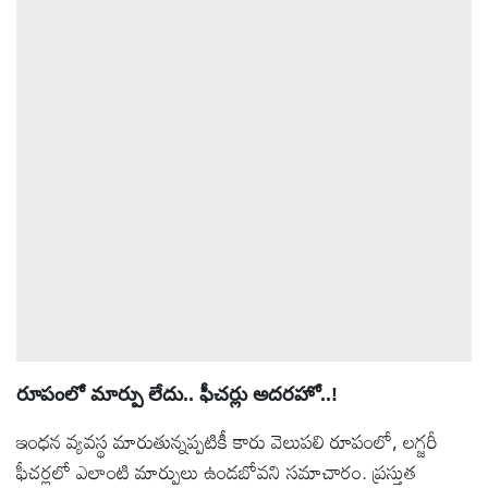
రూపంలో మార్పు లేదు.. ఫీచర్లు అదరహో..!
ఇంధన వ్యవస్థ మారుతున్నప్పటికీ కారు వెలుపలి రూపంలో, లగ్జరీ
ఫీచర్లలో ఎలాంటి మార్పులు ఉండబోవని సమాచారం. ప్రస్తుత