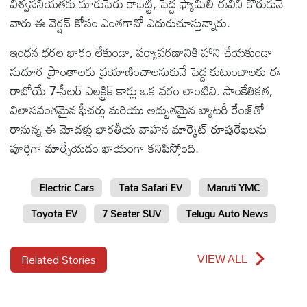
విశ్వసనీయతకు మారుపేరు కాబట్టి, పెద్ద ఫ్యామిలీ ఈవీని కోరుకునే
వారు ఈ వెర్షన్ కోసం ఎంతగానో ఎదురుచూస్తున్నారు.
ఇంధన ధరల భారం లేకుండా, పర్యావరణానికి హాని చేయకుండా
సుదూర ప్రాంతాలకు ప్రయాణించాలనుకునే పెద్ద కుటుంబాలకు ఈ
రాబోయే 7-సీటర్ ఎలక్ట్రిక్ కార్లు ఒక వరం లాంటివి. సాంకేతికత,
విలాసవంతమైన ఫీచర్లు మరియు అద్భుతమైన బ్యాటరీ రేంజ్‌తో
రానున్న ఈ మోడళ్లు భారతీయ వాహన మార్కెట్ రూపురేఖలను
పూర్తిగా మార్చేయడం ఖాయంగా కనిపిస్తోంది.
Electric Cars
Tata Safari EV
Maruti YMC
Toyota EV
7 Seater SUV
Telugu Auto News
Related Stories
VIEW ALL