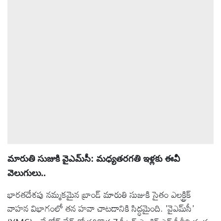
మారుతి సుజుకి వైఎమ్‌సీ: మధ్యతరగతి ఇళ్లకు ఈవీ
వెలుగులు..
భారతదేశపు నమ్మకమైన బ్రాండ్ మారుతి సుజుకి సైతం ఎలక్ట్రిక్
వాహన విభాగంలో తన హవా చాటడానికి సిద్ధమైంది. 'వైఎమ్‌సీ'