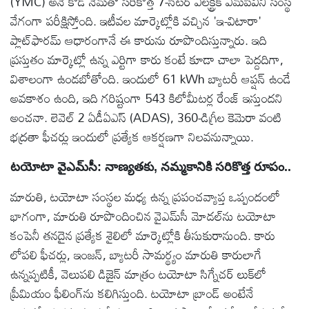
(YMC) అనే కోడ్ నేమ్‌తో సరికొత్త 7-సీటర్ ఎలక్ట్రిక్ ఎమ్‌పీవీని సంస్థ
వేగంగా పరీక్షిస్తోంది. ఇటీవల మార్కెట్లోకి వచ్చిన 'ఇ-విటారా'
ప్లాట్‌ఫారమ్ ఆధారంగానే ఈ కారును రూపొందిస్తున్నారు. ఇది
ప్రస్తుతం మార్కెట్లో ఉన్న ఎర్టిగా కారు కంటే కూడా చాలా పెద్దదిగా,
విశాలంగా ఉండబోతోంది. ఇందులో 61 kWh బ్యాటరీ ఆప్షన్ ఉండే
అవకాశం ఉంది, ఇది గరిష్టంగా 543 కిలోమీటర్ల రేంజ్ ఇస్తుందని
అంచనా. లెవెల్ 2 ఏడీఏఎస్ (ADAS), 360-డిగ్రీల కెమెరా వంటి
భద్రతా ఫీచర్లు ఇందులో ప్రత్యేక ఆకర్షణగా నిలవనున్నాయి.
టయోటా వైఎమ్‌సీ: నాణ్యతకు, నమ్మకానికి సరికొత్త రూపం..
మారుతి, టయోటా సంస్థల మధ్య ఉన్న ప్రపంచవ్యాప్త ఒప్పందంలో
భాగంగా, మారుతి రూపొందించిన వైఎమ్‌సీ మోడల్‌ను టయోటా
కంపెనీ తనదైన ప్రత్యేక శైలిలో మార్కెట్లోకి తీసుకురానుంది. కారు
లోపలి ఫీచర్లు, ఇంజన్, బ్యాటరీ సామర్థ్యం మారుతి కారులాగే
ఉన్నప్పటికీ, వెలుపలి డిజైన్ మాత్రం టయోటా సిగ్నేచర్ లుక్‌లో
ప్రీమియం ఫీలింగ్‌ను కలిగిస్తుంది. టయోటా బ్రాండ్ అంటేనే