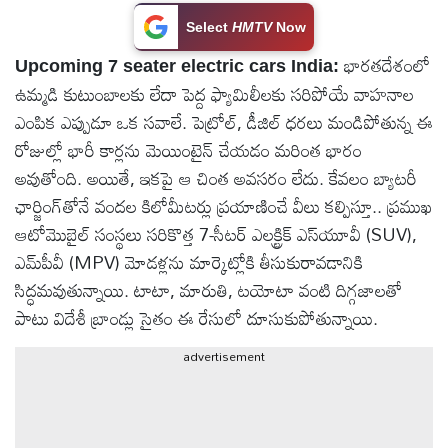
టెక్నాలజీ
Select
HMTV
Now
భారతదేశంలో
Upcoming 7 seater electric cars India:
ఉమ్మడి కుటుంబాలకు లేదా పెద్ద ఫ్యామిలీలకు సరిపోయే వాహనాల
స్పెషల్స్
ఎంపిక ఎప్పుడూ ఒక సవాలే. పెట్రోల్, డీజిల్ ధరలు మండిపోతున్న ఈ
రోజుల్లో భారీ కార్లను మెయింటైన్ చేయడం మరింత భారం
కెరీర్ &
అవుతోంది. అయితే, ఇకపై ఆ చింత అవసరం లేదు. కేవలం బ్యాటరీ
ఉద్యోగాలు
ఛార్జింగ్‌తోనే వందల కిలోమీటర్లు ప్రయాణించే వీలు కల్పిస్తూ.. ప్రముఖ
ఆటోమొబైల్ సంస్థలు సరికొత్త 7-సీటర్ ఎలక్ట్రిక్ ఎస్‌యూవీ (SUV),
లైవ్
ఎమ్‌పీవీ (MPV) మోడళ్లను మార్కెట్లోకి తీసుకురావడానికి
టీవి
సిద్ధమవుతున్నాయి. టాటా, మారుతి, టయోటా వంటి దిగ్గజాలతో
పాటు విదేశీ బ్రాండ్లు సైతం ఈ రేసులో దూసుకుపోతున్నాయి.
వ్యవసాయం
advertisement
ఓటీటీ
వీడియోలు