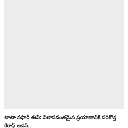
ఆటోమొబైల్
క్రైమ్
ఆధ్యాత్మికం
ఫోటోలు
బ్రాండ్
స్పాట్‌లైట్
ప్రెస్
రిలీజ్
టాటా సఫారీ ఈవీ: విలాసవంతమైన ప్రయాణానికి సరికొత్త
కేరాఫ్ అడ్రస్..