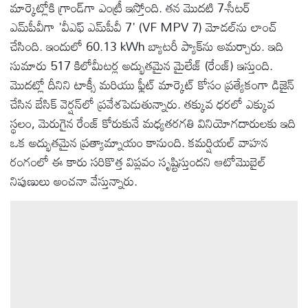
మార్కెట్లోకి గ్రాండ్‌గా ఎంట్రీ ఇస్తోంది. తన మొదటి 7-సీటర్
ఎమ్‌పీవీగా 'వీఎఫ్ ఎమ్‌పీవీ 7' (VF MPV 7) మోడల్‌ను లాంచ్
చేసింది. ఇందులో 60.13 kWh బ్యాటరీ ప్యాక్‌ను అమర్చారు. ఇది
సుమారు 517 కిలోమీటర్ల అద్భుతమైన మైలేజ్ (రేంజ్) ఇస్తుంది.
మొదట్లో దీనిని టాక్సీ మరియు ఫ్లీట్ మార్కెట్ కోసం ప్రత్యేకంగా డిజైన్
చేసిన బేసిక్ వెర్షన్‌లో ప్రవేశపెడుతున్నారు. తక్కువ ధరలో ఎక్కువ
స్థలం, మెరుగైన రేంజ్ కోరుకునే మధ్యతరగతి వినియోగదారులకు ఇది
ఒక అద్భుతమైన ప్రత్యామ్నాయం కానుంది. కమర్షియల్ వాహన
రంగంలో ఈ కారు సరికొత్త విప్లవం సృష్టిస్తుందని ఆటోమొబైల్
నిపుణులు అంచనా వేస్తున్నారు.