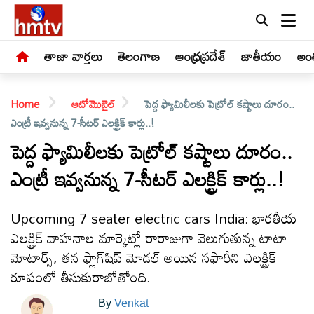
తాజా వార్తలు
తెలంగాణ
ఆంధ్రప్రదేశ్
జాతీయం
అంత
Home
ఆటోమొబైల్
పెద్ద ఫ్యామిలీలకు పెట్రోల్ కష్టాలు దూరం..
ఎంట్రీ ఇవ్వనున్న 7-సీటర్ ఎలక్ట్రిక్ కార్లు..!
పెద్ద ఫ్యామిలీలకు పెట్రోల్ కష్టాలు దూరం..
ఎంట్రీ ఇవ్వనున్న 7-సీటర్ ఎలక్ట్రిక్ కార్లు..!
LIVE
తాజా
Upcoming 7 seater electric cars India: భారతీయ
వార్తలు
ఎలక్ట్రిక్ వాహనాల మార్కెట్లో రారాజుగా వెలుగుతున్న టాటా
మోటార్స్, తన ఫ్లాగ్‌షిప్ మోడల్ అయిన సఫారీని ఎలక్ట్రిక్
తెలంగాణ
రూపంలో తీసుకురాబోతోంది.
By
Venkat