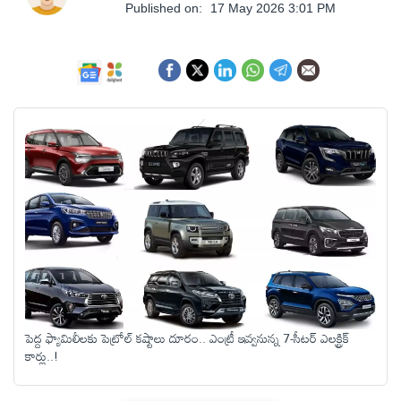
ఆంధ్రప్రదేశ్
Published on:
17 May 2026 3:01 PM
జాతీయం
అంతర్జాతీయం
సినిమా
క్రీడలు
వ్యాపారం
పెద్ద ఫ్యామిలీలకు పెట్రోల్ కష్టాలు దూరం.. ఎంట్రీ ఇవ్వనున్న 7-సీటర్ ఎలక్ట్రిక్
లైఫ్
కార్లు..!
స్టైల్