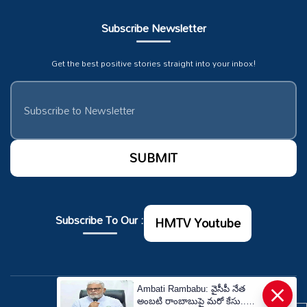
Subscribe Newsletter
Get the best positive stories straight into your inbox!
Subscribe To Our :
HMTV Youtube
×
Ambati Rambabu: వైసీపీ నేత
© Copyrights 2026. All rights reserved.
అంబటి రాంబాబుపై మరో కేసు..