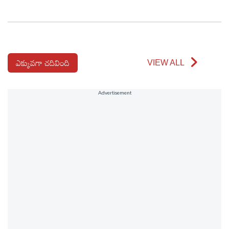
ఎక్కువగా చదివింది
VIEW ALL
Advertisement