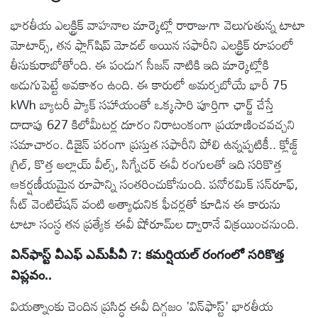
భారతీయ ఎలక్ట్రిక్ వాహనాల మార్కెట్లో రారాజుగా వెలుగుతున్న టాటా
మోటార్స్, తన ఫ్లాగ్‌షిప్ మోడల్ అయిన సఫారీని ఎలక్ట్రిక్ రూపంలో
తీసుకురాబోతోంది. ఈ పండుగ సీజన్ నాటికి ఇది మార్కెట్లోకి
అడుగుపెట్టే అవకాశం ఉంది. ఈ కారులో అమర్చబోయే భారీ 75
kWh బ్యాటరీ ప్యాక్ సహాయంతో ఒక్కసారి పూర్తిగా ఛార్జ్ చేస్తే
దాదాపు 627 కిలోమీటర్ల దూరం నిరాటంకంగా ప్రయాణించవచ్చని
సమాచారం. డిజైన్ పరంగా ప్రస్తుత సఫారీని పోలి ఉన్నప్పటికీ.. క్లోజ్డ్
గ్రిల్, కొత్త అల్లాయ్ వీల్స్, సిగ్నేచర్ ఈవీ రంగులతో ఇది సరికొత్త
ఆకర్షణీయమైన రూపాన్ని సంతరించుకోనుంది. పనోరమిక్ సన్‌రూఫ్,
సీట్ వెంటిలేషన్ వంటి అత్యాధునిక ఫీచర్లతో కూడిన ఈ కారును
టాటా సంస్థ తన ప్రత్యేక ఈవీ షోరూమ్‌ల ద్వారానే విక్రయించనుంది.
విన్‌ఫాస్ట్ వీఎఫ్ ఎమ్‌పీవీ 7: కమర్షియల్ రంగంలో సరికొత్త
విప్లవం..
వియత్నాంకు చెందిన ప్రసిద్ధ ఈవీ దిగ్గజం 'విన్‌ఫాస్ట్' భారతీయ