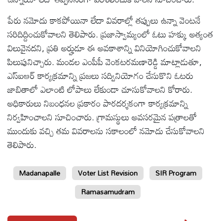
పేరు నమోదు కాకపోయినా లేదా వివరాల్లో తప్పులు ఉన్నా వెంటనే
సరిదిద్దించుకోవాలని తెలిపారు. ప్రజాస్వామ్యంలో ఓటు హక్కు అత్యంత
విలువైనదని, ప్రతి అర్హుడూ ఈ అవకాశాన్ని వినియోగించుకోవాలని
పిలుపునిచ్చారు. మండల ఎంపీపీ వెంకటరమణారెడ్డి మాట్లాడుతూ,
ఎస్‌ఐఆర్ కార్యక్రమాన్ని ప్రజలు సద్వినియోగం చేసుకొని ఓటరు
జాబితాలో ఎలాంటి లోపాలు లేకుండా చూసుకోవాలని కోరారు.
అధికారులు నిబంధనల ప్రకారం పారదర్శకంగా కార్యక్రమాన్ని
నిర్వహించాలని సూచించారు. గ్రామస్థులు అవసరమైన పత్రాలతో
ముందుకు వచ్చి తమ వివరాలను సకాలంలో నమోదు చేసుకోవాలని
తెలిపారు.
Madanapalle
Voter List Revision
SIR Program
Ramasamudram