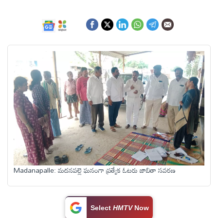
ఆంధ్రప్రదేశ్
జాతీయం
అంతర్జాతీయం
సినిమా
క్రీడలు
వ్యాపారం
Madanapalle: మదనపల్లె ఘనంగా ప్రత్యేక ఓటరు జాబితా సవరణ
లైఫ్
స్టైల్
Select
HMTV
Now