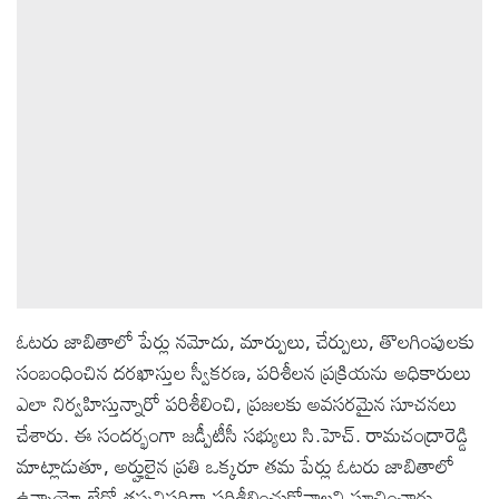
ఆటోమొబైల్
క్రైమ్
ఆధ్యాత్మికం
ఫోటోలు
బ్రాండ్
ఓటరు జాబితాలో పేర్లు నమోదు, మార్పులు, చేర్పులు, తొలగింపులకు
స్పాట్‌లైట్
సంబంధించిన దరఖాస్తుల స్వీకరణ, పరిశీలన ప్రక్రియను అధికారులు
ఎలా నిర్వహిస్తున్నారో పరిశీలించి, ప్రజలకు అవసరమైన సూచనలు
ప్రెస్
చేశారు. ఈ సందర్భంగా జడ్పీటీసీ సభ్యులు సి.హెచ్. రామచంద్రారెడ్డి
రిలీజ్
మాట్లాడుతూ, అర్హులైన ప్రతి ఒక్కరూ తమ పేర్లు ఓటరు జాబితాలో
ఉన్నాయో లేదో తప్పనిసరిగా పరిశీలించుకోవాలని సూచించారు.