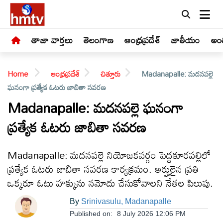
తాజా వార్తలు
తెలంగాణ
ఆంధ్రప్రదేశ్
జాతీయం
అంత
Home
ఆంధ్రప్రదేశ్
చిత్తూరు
Madanapalle: మదనపల్లె
ఘనంగా ప్రత్యేక ఓటరు జాబితా సవరణ
Madanapalle: మదనపల్లె ఘనంగా
ప్రత్యేక ఓటరు జాబితా సవరణ
LIVE
తాజా
Madanapalle: మదనపల్లె నియోజకవర్గం పెద్దకూరపల్లిలో
వార్తలు
ప్రత్యేక ఓటరు జాబితా సవరణ కార్యక్రమం. అర్హులైన ప్రతి
ఒక్కరూ ఓటు హక్కును నమోదు చేసుకోవాలని నేతల పిలుపు.
తెలంగాణ
By
Srinivasulu, Madanapalle
Published on:
8 July 2026 12:06 PM