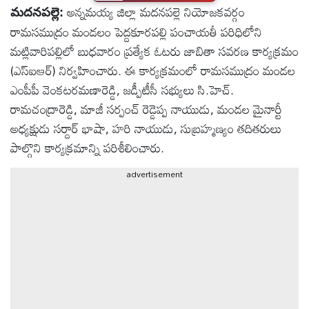
అన్నమయ్య జిల్లా మదనపల్లె నియోజకవర్గం
మదనపల్లె:
టెక్నాలజీ
రామసముద్రం మండలం పెద్దకూరపల్లి పంచాయతీ పరిధిలోని
మట్లివారిపల్లిలో బుధవారం ప్రత్యేక ఓటరు జాబితా సవరణ కార్యక్రమం
స్పెషల్స్
(ఎస్‌ఐఆర్) నిర్వహించారు. ఈ కార్యక్రమంలో రామసముద్రం మండల
ఎంపీపీ వెంకటరమణారెడ్డి, జడ్పీటీసీ సభ్యులు సి.హెచ్.
కెరీర్ &
రామచంద్రారెడ్డి, మాజీ సర్పంచ్ రెడ్డెప్ప నాయుడు, మండల మైనార్టీ
ఉద్యోగాలు
అధ్యక్షుడు సర్దార్ భాషా, హరి నాయుడు, సుబ్రహ్మణ్యం తదితరులు
పాల్గొని కార్యక్రమాన్ని పరిశీలించారు.
లైవ్
advertisement
టీవి
వ్యవసాయం
ఓటీటీ
వీడియోలు