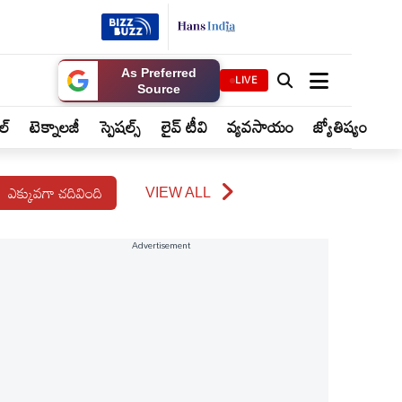
As Preferred
LIVE
Source
ైల్
టెక్నాలజీ
స్పెషల్స్
లైవ్ టీవి
వ్యవసాయం
జ్యోతిష్యం
ఎక్కువగా చదివింది
VIEW ALL
Advertisement