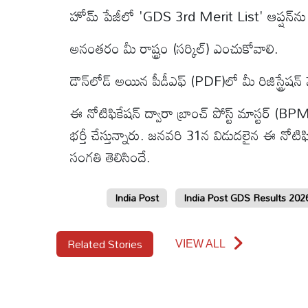
హోమ్ పేజీలో 'GDS 3rd Merit List' ఆప్షన్‌ను క్
అనంతరం మీ రాష్ట్రం (సర్కిల్) ఎంచుకోవాలి.
డౌన్‌లోడ్ అయిన పీడీఎఫ్ (PDF)లో మీ రిజిస్ట్రేషన
ఈ నోటిఫికేషన్ ద్వారా బ్రాంచ్ పోస్ట్ మాస్టర్ (BP
భర్తీ చేస్తున్నారు. జనవరి 31న విడుదలైన ఈ నోటి
సంగతి తెలిసిందే.
India Post
India Post GDS Results 202
Related Stories
VIEW ALL