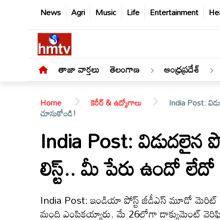
News
Agri
Music
Life
Entertainment
Hea
తాజా వార్తలు
తెలంగాణ
ఆంధ్రప్రదేశ్
Home
కెరీర్ & ఉద్యోగాలు
India Post: విడుద
చూసుకోండి!
India Post: విడుదలైన పోస
తాజా
లిస్ట్.. మీ పేరు ఉందో లే
వార్తలు
తెలంగాణ
India Post: ఇండియా పోస్ట్ జీడీఎస్ మూడో మెరిట్ 
మంది ఎంపికయ్యారు. మే 26లోగా డాక్యుమెంట్ వెరిఫి