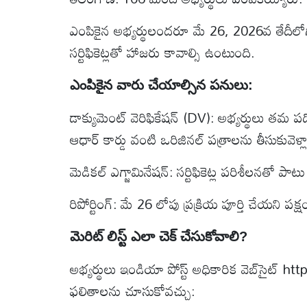
ఎంపికైన అభ్యర్థులందరూ మే 26, 2026వ తేదీలో
సర్టిఫికెట్లతో హాజరు కావాల్సి ఉంటుంది.
ఎంపికైన వారు చేయాల్సిన పనులు:
డాక్యుమెంట్ వెరిఫికేషన్ (DV): అభ్యర్థులు తమ
ఆధార్ కార్డు వంటి ఒరిజినల్ పత్రాలను తీసుకువెళ్లా
మెడికల్ ఎగ్జామినేషన్: సర్టిఫికెట్ల పరిశీలనతో పాటు 
రిపోర్టింగ్: మే 26 లోపు ప్రక్రియ పూర్తి చేయని పక
మెరిట్ లిస్ట్ ఎలా చెక్ చేసుకోవాలి?
అభ్యర్థులు ఇండియా పోస్ట్ అధికారిక వెబ్‌సైట్
ఫలితాలను చూసుకోవచ్చు: