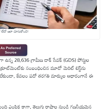
దో లేదో ఇలా చూసుకోండి!
As Preferred
Source
గా ఉన్న 28,636 గ్రామీణ డాక్ సేవక్ (GDS) పోస్టుల
క్రూట్‌మెంట్‌కు సంబంధించిన మూడో మెరిట్ లిస్ట్‌ను
ష లేకుండా, కేవలం పదో తరగతి మార్కుల ఆధారంగానే ఈ
మంది ఎంపిక కాగా, తెలుగు రాష్ట్రాల నుండి గణనీయమైన