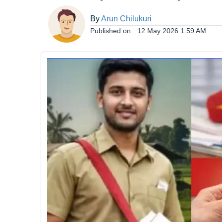
ఆంధ్రప్రదేశ్
By
Arun Chilukuri
Published on:
12 May 2026 1:59 AM
జాతీయం
అంతర్జాతీయం
సినిమా
క్రీడలు
వ్యాపారం
లైఫ్
స్టైల్