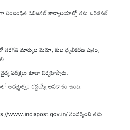
గా సంబంధిత డివిజనల్ కార్యాలయాల్లో తమ ఒరిజినల్
 పదో తరగతి మార్కుల మెమో, కుల ధృవీకరణ పత్రం,
లి.
వైద్య పరీక్షలు కూడా నిర్వహిస్తారు.
్షంలో అభ్యర్థిత్వం రద్దయ్యే అవకాశం ఉంది.
 https://www.indiapost.gov.in/ సందర్శించి తమ