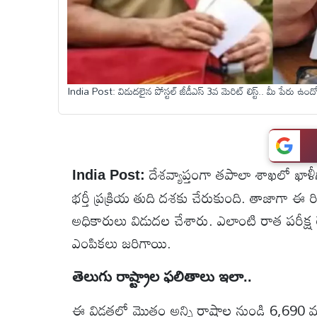
టెక్నాలజీ
స్పెషల్స్
India Post: విడుదలైన పోస్టల్ జీడీఎస్ 3వ మెరిట్ లిస్ట్.. మీ పేరు ఉం
కెరీర్ &
ఉద్యోగాలు
దేశవ్యాప్తంగా తపాలా శాఖలో ఖాళీ
India Post:
లైవ్
భర్తీ ప్రక్రియ తుది దశకు చేరుకుంది. తాజాగా ఈ రి
టీవి
అధికారులు విడుదల చేశారు. ఎలాంటి రాత పరీక్
వ్యవసాయం
ఎంపికలు జరిగాయి.
ఓటీటీ
తెలుగు రాష్ట్రాల ఫలితాలు ఇలా..
ఈ విడతలో మొత్తం అన్ని రాష్ట్రాల నుండి 6,690 