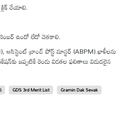
లిక్ చేయాలి.
్ నెంబర్ ఉందో లేదో వెతకాలి.
M), అసిస్టెంట్ బ్రాంచ్ పోస్ట్ మాస్టర్ (ABPM) ఖాళీలను
ఫికేషన్‌కు ఇప్పటికే రెండు విడతల ఫలితాలు విడుదలైన
6
GDS 3rd Merit List
Gramin Dak Sevak