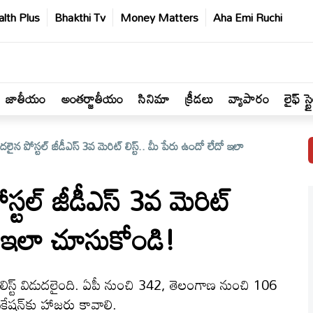
lth Plus
Bhakthi Tv
Money Matters
Aha Emi Ruchi
జాతీయం
అంతర్జాతీయం
సినిమా
క్రీడలు
వ్యాపారం
లైఫ్ స్ట
లైన పోస్టల్ జీడీఎస్ 3వ మెరిట్ లిస్ట్.. మీ పేరు ఉందో లేదో ఇలా
్టల్ జీడీఎస్ 3వ మెరిట్
దో ఇలా చూసుకోండి!
లిస్ట్ విడుదలైంది. ఏపీ నుంచి 342, తెలంగాణ నుంచి 106
కేషన్‌కు హాజరు కావాలి.