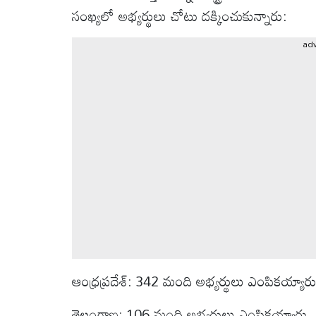
వీడియోలు
సంఖ్యలో అభ్యర్థులు చోటు దక్కించుకున్నారు:
ఆటోమొబైల్
ad
క్రైమ్
ఆధ్యాత్మికం
ఫోటోలు
బ్రాండ్
స్పాట్‌లైట్
ప్రెస్
ఆంధ్రప్రదేశ్: 342 మంది అభ్యర్థులు ఎంపికయ్యారు
రిలీజ్
తెలంగాణ: 106 మంది అభ్యర్థులు ఎంపికయ్యారు.