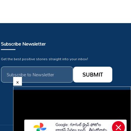
Subscribe Newsletter
Get the best positive stories straight into your inbox!
×
Subscribe To Our :
HMTV Youtube
Google: గూగుల్ డ్రైవ్ ఫోటోల
బ్యాకప్ సేవలు బంద్.. తీసుకోవాల్సిన