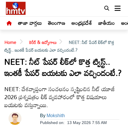
తాజా వార్తలు
తెలంగాణ
ఆంధ్రప్రదేశ్
జాతీయం
అంత
Home
కెరీర్ & ఉద్యోగాలు
NEET: నీట్ పేప‌ర్ లీక్‌లో కొత్త
ట్విస్ట్‌.. ఇంత‌కీ పేప‌ర్ బ‌య‌ట‌కు ఎలా వ‌చ్చిందంటే.?
NEET: నీట్ పేప‌ర్ లీక్‌లో కొత్త ట్విస్ట్‌..
ఇంత‌కీ పేప‌ర్ బ‌య‌ట‌కు ఎలా వ‌చ్చిందంటే.?
LIVE
తాజా
NEET: దేశవ్యాప్తంగా సంచలనం సృష్టించిన నీట్‌ యూజీ
వార్తలు
2026 ప్రశ్నపత్రం లీక్‌ వ్యవహారంలో కొత్త విషయాలు
బయటకు వస్తున్నాయి.
తెలంగాణ
By
Mokshith
Published on:
13 May 2026 7:55 AM