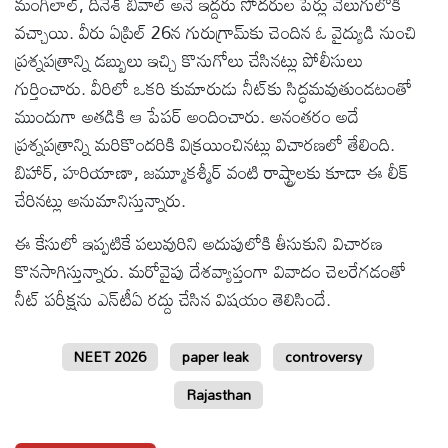
మంగీలాల్‌, దినేశ్‌ బివాల్‌ అనే ఇద్దరు సోదరుల పేర్లు వెలుగులోకి
వచ్చాయి. వీరు ఏప్రిల్‌ 26న గురుగ్రామ్‌కు చెందిన ఓ వైద్యుడి నుంచి
ప్రశ్నపత్రాన్ని డబ్బులు ఇచ్చి కొనుగోలు చేసినట్లు పోలీసులు
గుర్తించారు. వీరిలో ఒకరి కుమారుడు నీట్‌కు సిద్ధమవుతుండటంతో
ముందుగా అతడికి ఆ పేపర్‌ అందించారు. అనంతరం అదే
ప్రశ్నపత్రాన్ని మరికొందరికి విక్రయించినట్లు విచారణలో తేలింది.
బిహార్‌, హరియాణా, జమ్మూకశ్మీర్‌ వంటి రాష్ట్రాలకు కూడా ఈ లీక్‌
చేరినట్లు అనుమానిస్తున్నారు.
ఈ కేసులో ఇప్పటికే పలువురిని అదుపులోకి తీసుకుని విచారణ
కొనసాగిస్తున్నారు. మరోవైపు దేశవ్యాప్తంగా వివాదం చెలరేగడంతో
నీట్‌ పరీక్షను ఎన్‌టీఏ రద్దు చేసిన విష‌యం తెలిసిందే.
NEET 2026
paper leak
controversy
Rajasthan