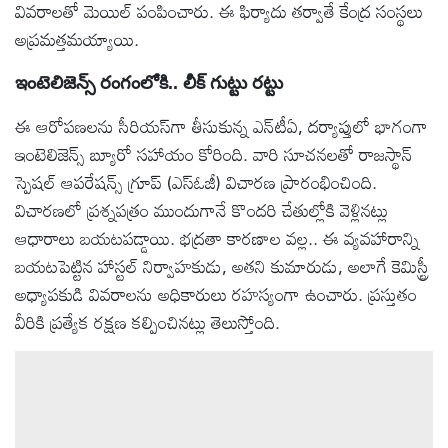
వివరాలతో మెయిల్‌ పంపించారు. ఈ ఫిర్యాదు తర్వాతే కేంద్ర సంస్థలు
అప్రమత్తమయ్యాయి.
ఇంటెలిజెన్స్‌ రంగంలోకి.. లీక్‌ గుట్టు రట్టు
ఈ ఆరోపణలను సీరియస్‌గా తీసుకున్న ఎన్‌టీఏ, దర్యాప్తులో భాగంగా
ఇంటెలిజెన్స్‌ బ్యూరో సహాయం కోరింది. వారి సూచనలతో రాజస్థాన్‌
స్పెషల్‌ ఆపరేషన్స్‌ గ్రూప్‌ (ఎస్‌ఓజీ) విచారణ ప్రారంభించింది.
విచారణలో ప్రశ్నపత్రం ముందుగానే కొందరి చేతుల్లోకి వెళ్లినట్లు
ఆధారాలు బయటపడ్డాయి. భద్రతా కారణాల వల్ల.. ఈ వ్యవహారాన్ని
బయటపెట్టిన హాస్టల్‌ నిర్వాహకుడు, అతని కుమారుడు, అలాగే కెమిస్ట్రీ
అధ్యాపకుడి వివరాలను అధికారులు రహస్యంగా ఉంచారు. ప్రస్తుతం
వీరికి ప్రత్యేక రక్షణ కల్పించినట్లు తెలుస్తోంది.