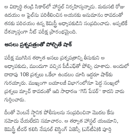
ఆ విద్యార్థి తండ్రి సికార్‌లో హాస్టల్‌ నిర్వహిస్తున్నాడు. మరుసటి రోజు
ఉదయం ఆ ఫైల్‌ను పరిశీలించిన ఆయనకు అనుమానం రావడంతో
తనకు పరిచయం ఉన్న కెమిస్ట్రీ అధ్యాపకుడిని సంప్రదించాడు. అప్పటికే
దేశవ్యాప్తంగా నీట్‌ పరీక్ష ప్రారంభమైంది.
అసలు ప్రశ్నపత్రంతో పోల్చితే షాక్‌
పరీక్ష ముగిసిన తర్వాత అసలు ప్రశ్నపత్రాన్ని తీసుకుని ఆ
అధ్యాపకుడు, ముందుగా వచ్చిన పీడీఎఫ్‌తో పోల్చి చూశాడు. అందులో
దాదాపు 108 ప్రశ్నలు ఒకేలా ఉండటం చూసి ఇద్దరూ షాక్‌కు
గురయ్యారు. ముఖ్యంగా బయాలజీ విభాగంలోనూ పెద్ద సంఖ్యలో
ప్రశ్నలు మ్యాచ్‌ కావడంతో ఇది సాధారణ “గెస్‌ పేపర్‌” కాదని వారు
గుర్తించారు.
దీంతో వెంటనే స్థానిక పోలీసులను సంప్రదించినా మొదట కేసు
నమోదు చేయలేదని సమాచారం. ఆ తర్వాత హాస్టల్‌ యజమాని,
కెమిస్ట్రీ టీచర్‌ కలిసి నేషనల్‌ టెస్టింగ్‌ ఏజెన్సీ (ఎన్‌టీఏ)కి పూర్తి