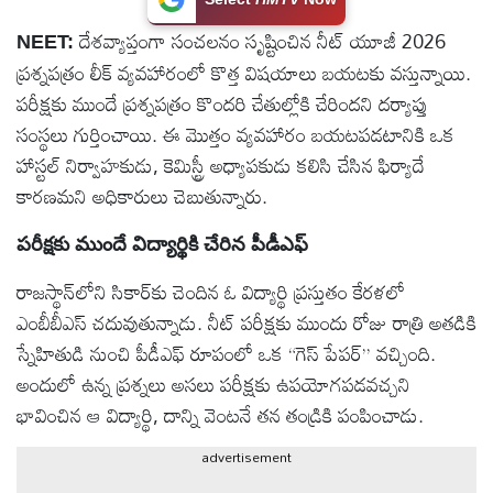
టెక్నాలజీ
దేశవ్యాప్తంగా సంచలనం సృష్టించిన నీట్‌ యూజీ 2026
NEET:
ప్రశ్నపత్రం లీక్‌ వ్యవహారంలో కొత్త విషయాలు బయటకు వస్తున్నాయి.
పరీక్షకు ముందే ప్రశ్నపత్రం కొందరి చేతుల్లోకి చేరిందని దర్యాప్తు
స్పెషల్స్
సంస్థలు గుర్తించాయి. ఈ మొత్తం వ్యవహారం బయటపడటానికి ఒక
హాస్టల్‌ నిర్వాహకుడు, కెమిస్ట్రీ అధ్యాపకుడు కలిసి చేసిన ఫిర్యాదే
కెరీర్ &
కార‌ణ‌మ‌ని అధికారులు చెబుతున్నారు.
ఉద్యోగాలు
పరీక్షకు ముందే విద్యార్థికి చేరిన పీడీఎఫ్‌
లైవ్
టీవి
రాజస్థాన్‌లోని సికార్‌కు చెందిన ఓ విద్యార్థి ప్రస్తుతం కేరళలో
ఎంబీబీఎస్‌ చదువుతున్నాడు. నీట్‌ పరీక్షకు ముందు రోజు రాత్రి అతడికి
స్నేహితుడి నుంచి పీడీఎఫ్‌ రూపంలో ఒక “గెస్‌ పేపర్‌” వచ్చింది.
వ్యవసాయం
అందులో ఉన్న ప్రశ్నలు అసలు పరీక్షకు ఉపయోగపడవచ్చని
భావించిన ఆ విద్యార్థి, దాన్ని వెంటనే తన తండ్రికి పంపించాడు.
ఓటీటీ
advertisement
వీడియోలు