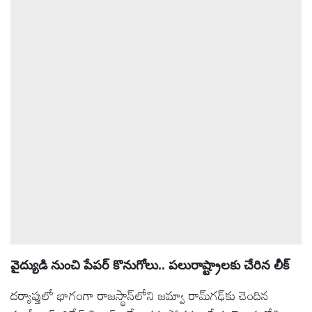
వైద్యుడి నుంచి పేపర్‌ కొనుగోలు.. పలురాష్ట్రాలకు చేరిన లీక్‌
దర్యాప్తులో భాగంగా రాజస్థాన్‌లోని జమ్వా రామ్‌గఢ్‌కు చెందిన