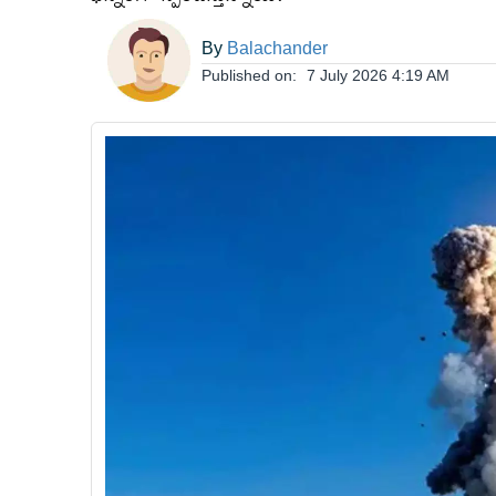
ఆంధ్రప్రదేశ్
By
Balachander
Published on:
7 July 2026 4:19 AM
జాతీయం
అంతర్జాతీయం
సినిమా
క్రీడలు
వ్యాపారం
లైఫ్
స్టైల్