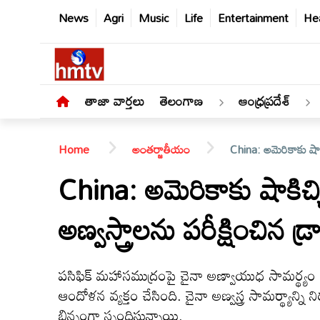
News
Agri
Music
Life
Entertainment
Hea
తాజా వార్తలు
తెలంగాణ
ఆంధ్రప్రదేశ్
Home
అంతర్జాతీయం
China: అమెరికాకు షాకిచ్
China: అమెరికాకు షాకిచ్చి
అణ్వస్త్రాలను పరీక్షించిన డ్ర
తాజా
వార్తలు
పసిఫిక్ మహాసముద్రంపై చైనా అణ్వాయుధ సామర్థ్యం గల
తెలంగాణ
ఆందోళన వ్యక్తం చేసింది. చైనా అణ్వస్త్ర సామర్థ్యాన
భిన్నంగా స్పందిస్తున్నాయి.