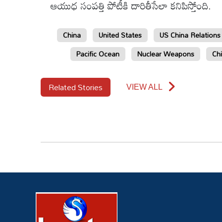
ఆయుధ సంపత్తి పోటీకి దారితీసేలా కనిపిస్తోంది.
China
United States
US China Relations
Pacific Ocean
Nuclear Weapons
Chi
Related Stories
VIEW ALL