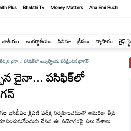
lth Plus
Bhakthi Tv
Money Matters
Aha Emi Ruchi
జాతీయం
అంతర్జాతీయం
సినిమా
క్రీడలు
వ్యాపారం
లైఫ్ స్ట
చిన చైనా... పసిఫిక్‌లో అణ్వస్త్రాలను పరీక్షించిన డ్రాగన్‌
న చైనా... పసిఫిక్‌లో
ాగన్‌
 ఐసీబీఎం క్షిపణి పరీక్ష నిర్వహించడంతో అమెరికా తీవ్ర
్ని నిరూపించుకునేందుకు చేసిన ఈ ప్రయోగంపై పలు దేశాలు