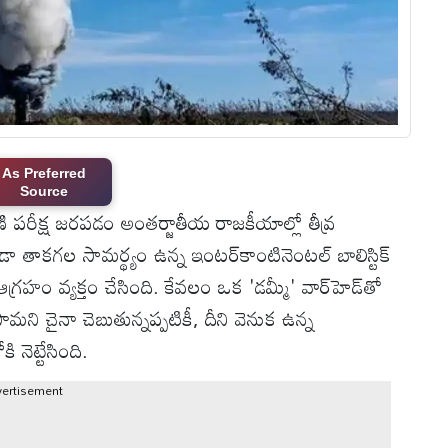
As Preferred
Source
ణి పరీక్ష జరపడం అంతర్జాతీయ రాజకీయాల్లో తీవ్ర
ా తాకగల సామర్థ్యం ఉన్న ఇంటర్‌కాంటినెంటల్ బాలిస్టిక్
ఆగ్రహం వ్యక్తం చేసింది. కేవలం ఒక 'డమ్మీ' వార్‌హెడ్‌తో
పామని చైనా చెబుతున్నప్పటికీ, దీని వెనుక ఉన్న
నెట్టేసింది.
vertisement