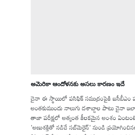
వీడియోలు
ఆటోమొబైల్
క్రైమ్
ఆధ్యాత్మికం
ఫోటోలు
అమెరికా ఆందోళనకు అసలు కారణం ఇదే
బ్రాండ్
చైనా ఈ స్థాయిలో పసిఫిక్ సముద్రంపైకి ఐసీబీఎం ప
స్పాట్‌లైట్
అంతకుముందు నాలుగు దశాబ్దాల పాటు చైనా ఇల
ప్రెస్
తాజా పరీక్షలో అత్యంత కీలకమైన అంశం ఏంటంటే.
రిలీజ్
'అణుశక్తితో నడిచే సబ్‌మెరైన్' నుండి ప్రయోగించినట్ల