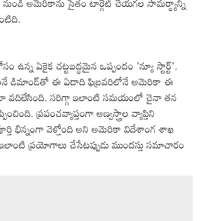
ుండి అమెరికాను సైతం టార్గెట్ చేయగల సామర్థ్యాన్ని
ంటిది.
సం ఉన్న ఏకైక చట్టబద్ధమైన ఒప్పందం 'న్యూ స్టార్ట్'.
నే డిమాండ్‌తో ఈ ఏడాది ఫిబ్రవరిలోనే అమెరికా ఈ
ేలా వదిలేసింది. సరిగ్గా ఇలాంటి సమయంలో చైనా తన
ించింది. ప్రపంచవ్యాప్తంగా అణ్వస్త్రాల వ్యాప్తిని
పూర్తి భిన్నంగా వెళ్తోంది అని అమెరికా విదేశాంగ శాఖ
ులో ఇలాంటి ప్రయోగాలు చేసేటప్పుడు ముందస్తు సమాచారం