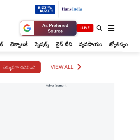
As Preferred
LIVE
Source
ైల్
టెక్నాలజీ
స్పెషల్స్
లైవ్ టీవి
వ్యవసాయం
జ్యోతిష్యం
ఎక్కువగా చదివింది
VIEW ALL
Advertisement