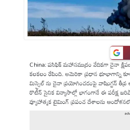
టెక్నాలజీ
స్పెషల్స్
కెరీర్ &
ఉద్యోగాలు
China: పసిఫిక్ మహాసముద్రం వేదికగా చైనా క్షిప
కలకలం రేపింది. అమెరికా ప్రధాన భూభాగాన్ని కూడ
లైవ్
టీవి
మిస్సైల్ ను చైనా ప్రయోగించడంపై వాషింగ్టన్ తీవ్ర 
రొటీన్ సైనిక విన్యాసాల్లో భాగంగానే ఈ పరీక్ష జరి
వ్యవసాయం
వ్యూహాత్మక టైమింగ్ ప్రపంచ దేశాలను ఆందోళనలోకి 
ad
ఓటీటీ