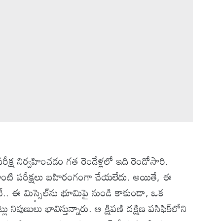
రీక్ష నిర్వహించడం గత రెండేళ్లలో ఇది రెండోసారి.
ాంటి పరీక్షలు బహిరంగంగా చేయలేదు. అయితే, ఈ
. ఈ మిస్సైల్‌ను భూమిపై నుండి కాకుండా, ఒక
ు నిపుణులు భావిస్తున్నారు. ఆ క్షిపణి దక్షిణ పసిఫిక్‌లోని