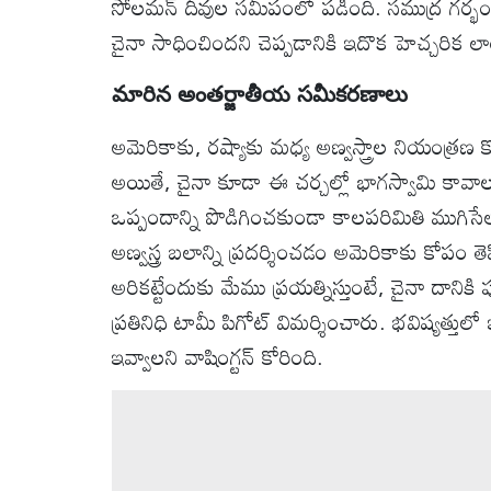
సోలమన్ దీవుల సమీపంలో పడింది. సముద్ర గర్భం న
చైనా సాధించిందని చెప్పడానికి ఇదొక హెచ్చరిక లా
మారిన అంతర్జాతీయ సమీకరణాలు
అమెరికాకు, రష్యాకు మధ్య అణ్వస్త్రాల నియంత్రణ కో
అయితే, చైనా కూడా ఈ చర్చల్లో భాగస్వామి కావాల
ఒప్పందాన్ని పొడిగించకుండా కాలపరిమితి ముగిస
అణ్వస్త్ర బలాన్ని ప్రదర్శించడం అమెరికాకు కోపం తెప్ప
అరికట్టేందుకు మేము ప్రయత్నిస్తుంటే, చైనా దానికి 
ప్రతినిధి టామీ పిగోట్ విమర్శించారు. భవిష్యత్త
ఇవ్వాలని వాషింగ్టన్ కోరింది.