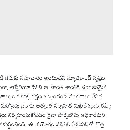
ందే తమకు సమాచారం అందిందని న్యూజిలాండ్ స్పష్టం
ేయగా, ఆస్ట్రేలియా దీనిని ఆ ప్రాంత శాంతికి భంగకరమైన
జీ దేశాలు ఒక కొత్త రక్షణ ఒప్పందంపై సంతకాలు చేసిన
ోవైపు చైనాకు అత్యంత సన్నిహిత మిత్రదేశమైన రష్యా
 పరీక్షలు నిర్వహించుకోవడం చైనా సార్వభౌమ అధికారమని,
సమర్థించింది. ఈ ప్రయోగం పసిఫిక్ రీజియన్‌లో కొత్త