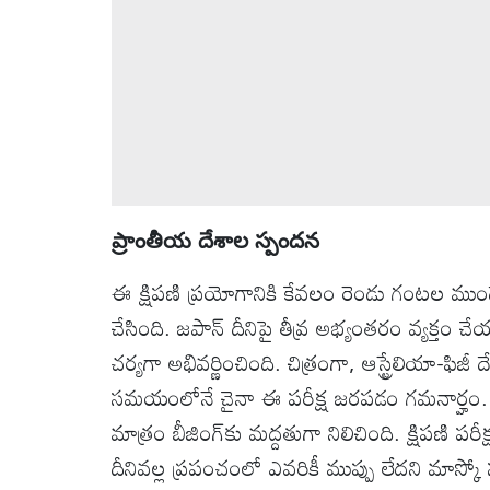
ప్రాంతీయ దేశాల స్పందన
ఈ క్షిపణి ప్రయోగానికి కేవలం రెండు గంటల ము
చేసింది. జపాన్ దీనిపై తీవ్ర అభ్యంతరం వ్యక్తం చ
చర్యగా అభివర్ణించింది. చిత్రంగా, ఆస్ట్రేలియా-ఫి
సమయంలోనే చైనా ఈ పరీక్ష జరపడం గమనార్హం. మర
మాత్రం బీజింగ్‌కు మద్దతుగా నిలిచింది. క్షిపణి
దీనివల్ల ప్రపంచంలో ఎవరికీ ముప్పు లేదని మాస్కో 