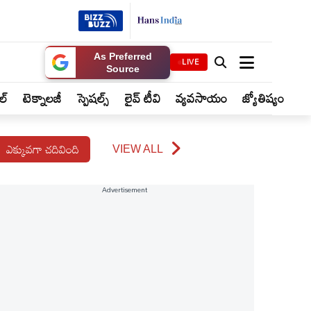
As Preferred
LIVE
Source
ైల్
టెక్నాలజీ
స్పెషల్స్
లైవ్ టీవి
వ్యవసాయం
జ్యోతిష్యం
ఎక్కువగా చదివింది
VIEW ALL
Advertisement