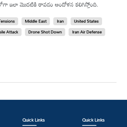
ేలోగా ఇలా మొదటికి రావడం ఆందోళన కలిగిస్తోంది.
Tensions
Middle East
Iran
United States
ile Attack
Drone Shot Down
Iran Air Defense
Quick Links
Quick Links