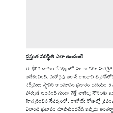
ప్రస్తుత పరిస్థితి ఎలా ఉందంటే
ఈ భీకర దాడుల నేపథ్యంలో ప్రజలందరూ సురక్షిత ప
ఆదేశించింది. మరోవైపు ఇరాన్ రాజధాని టెహ్రాన్
సర్వీసులు స్థానిక కాలమానం ప్రకారం ఉదయం 5
హార్ముజ్ జలసంధి గుండా వెళ్లే వాణిజ్య నౌకలకు ఇర
హెచ్చరించిన నేపథ్యంలో, రాబోయే రోజుల్లో ప
ఎలాంటి ప్రభావం చూపుతుందనేది ఇప్పుడు అంత