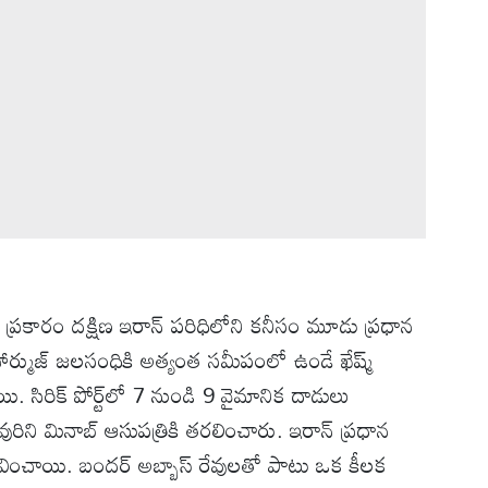
ల ప్రకారం దక్షిణ ఇరాన్ పరిధిలోని కనీసం మూడు ప్రధాన
హార్ముజ్ జలసంధికి అత్యంత సమీపంలో ఉండే ఖేష్మ్
యి. సిరిక్ పోర్ట్‌లో 7 నుండి 9 వైమానిక దాడులు
ని మినాబ్ ఆసుపత్రికి తరలించారు. ఇరాన్ ప్రధాన
వించాయి. బందర్ అబ్బాస్ రేవులతో పాటు ఒక కీలక