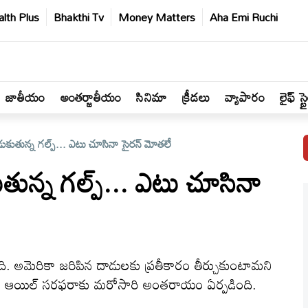
lth Plus
Bhakthi Tv
Money Matters
Aha Emi Ruchi
జాతీయం
అంతర్జాతీయం
సినిమా
క్రీడలు
వ్యాపారం
లైఫ్ స్ట
కుతున్న గల్ప్‌... ఎటు చూసినా సైరన్‌ మోతలే
ున్న గల్ప్‌... ఎటు చూసినా
న్నది. అమెరికా జరిపిన దాడులకు ప్రతీకారం తీర్చుకుంటామని
ిలో ఆయిల్‌ సరఫరాకు మరోసారి అంతరాయం ఏర్పడింది.