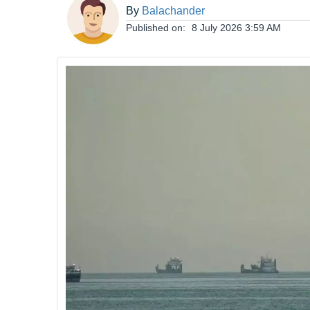
By
Balachander
ఆంధ్రప్రదేశ్
Published on:
8 July 2026 3:59 AM
జాతీయం
అంతర్జాతీయం
సినిమా
క్రీడలు
వ్యాపారం
లైఫ్
స్టైల్