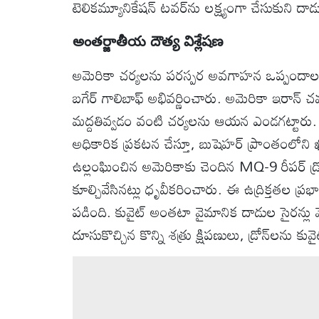
టెలికమ్యూనికేషన్ టవర్‌ను లక్ష్యంగా చేసుకుని దా
అంతర్జాతీయ దౌత్య విశ్లేషణ
అమెరికా చర్యలను పరస్పర అవగాహన ఒప్పందాల తీ
బగేర్ గాలిబాఫ్ అభివర్ణించారు. అమెరికా ఇరాన్ చ
మద్దతివ్వడం వంటి చర్యలను ఆయన ఎండగట్టారు. ఇర
అధికారిక ప్రకటన చేస్తూ, బుషెహర్ ప్రాంతంలోని 
ఉల్లంఘించిన అమెరికాకు చెందిన MQ-9 రీపర్ డ్ర
కూల్చివేసినట్లు ధృవీకరించారు. ఈ ఉద్రిక్తతల ప్
పడింది. కువైట్ అంతటా వైమానిక దాడుల సైరన్ల
దూసుకొచ్చిన కొన్ని శత్రు క్షిపణులు, డ్రోన్‌లను కు