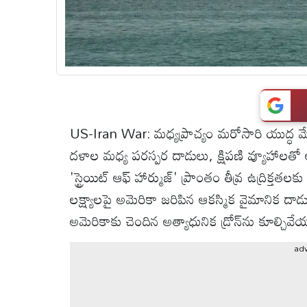
టెక్నాలజీ
స్పెషల్స్
కెరీర్ &
US-Iran War: మధ్యప్రాచ్యం మరోసారి యుద్ధ 
ఉద్యోగాలు
దళాల మధ్య పరస్పర దాడులు, క్షిపణి వ్యూహాల
లైవ్
'స్ట్రెయిట్ ఆఫ్ హార్ముజ్' ప్రాంతం తీవ్ర ఉద్రిక్తతల
టీవి
లక్ష్యాలపై అమెరికా జరిపిన ఆకస్మిక వైమానిక దాడులు
అమెరికాకు చెందిన అత్యాధునిక డ్రోన్‌ను కూల్చివ
వ్యవసాయం
ad
ఓటీటీ