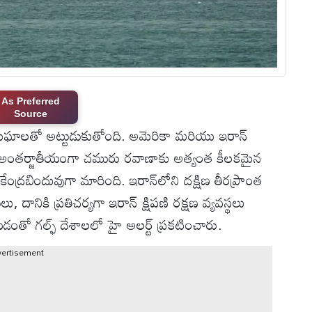
As Preferred
Source
మేఘాలతో అట్టుడుకుతోంది. అమెరికా మరియు ఇరాన్
తో అంతర్జాతీయంగా చమురు రవాణాకు అత్యంత కీలకమైన
కు కేంద్రబిందువుగా మారింది. ఇరాన్‌లోని దక్షిణ తీరప్రాంత
, దానికి ప్రతిచర్యగా ఇరాన్ క్షిపణి రక్షణ వ్యవస్థలు
ేయడంతో గల్ఫ్ దేశాలలో హై అలర్ట్ ప్రకటించారు.
vertisement