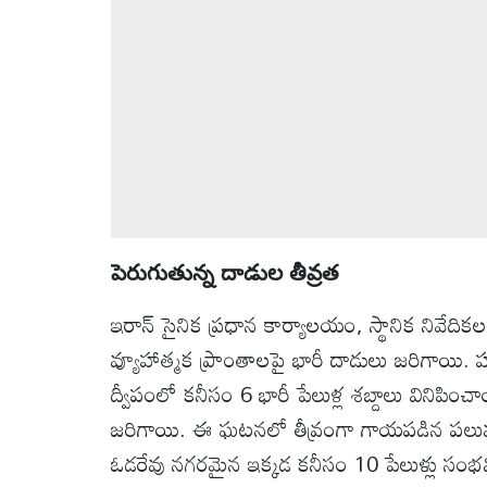
వీడియోలు
ఆటోమొబైల్
క్రైమ్
ఆధ్యాత్మికం
ఫోటోలు
పెరుగుతున్న దాడుల తీవ్రత
ఇరాన్ సైనిక ప్రధాన కార్యాలయం, స్థానిక నివేదిక
బ్రాండ్
వ్యూహాత్మక ప్రాంతాలపై భారీ దాడులు జరిగాయి. 
స్పాట్‌లైట్
ద్వీపంలో కనీసం 6 భారీ పేలుళ్ల శబ్దాలు వినిపించా
ప్రెస్
జరిగాయి. ఈ ఘటనలో తీవ్రంగా గాయపడిన పలువురి
రిలీజ్
ఓడరేవు నగరమైన ఇక్కడ కనీసం 10 పేలుళ్లు సంభ