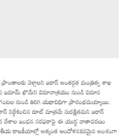
్రాంతాలకు వెళ్లాలని ఇరాన్ అంతర్గత మంత్రిత్వ శాఖ
‌లోని ఇమామ్ ఖొమేని విమానాశ్రయం నుండి విమాన
 గంటల నుండి తిరిగి యథావిధిగా ప్రారంభమయ్యాయి.
ాన్ నిర్దేశించిన రూట్ మాత్రమే సురక్షితమని ఇరాన్
్రపంచ దేశాల ఇంధన సరఫరాపై ఈ యుద్ధ వాతావరణం
ర్జాతీయ రాజకీయాల్లో అత్యంత ఆందోళనకరమైన అంశంగా