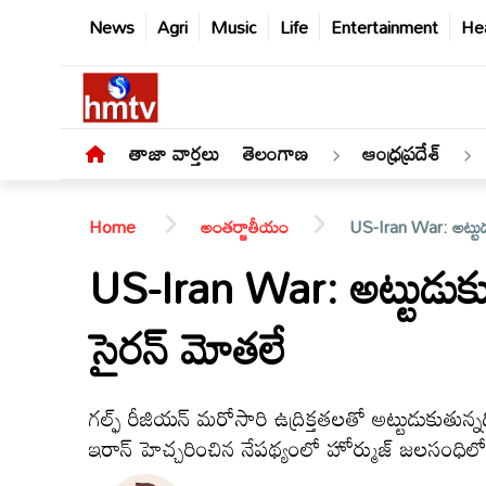
News
Agri
Music
Life
Entertainment
Hea
తాజా వార్తలు
తెలంగాణ
ఆంధ్రప్రదేశ్
Home
అంతర్జాతీయం
US-Iran War: అట్టుడు
US-Iran War: అట్టుడుకుత
సైరన్‌ మోతలే
తాజా
వార్తలు
గల్ఫ్‌ రీజియన్‌ మరోసారి ఉద్రిక్తతలతో అట్టుడుకుతు
తెలంగాణ
ఇరాన్‌ హెచ్చరించిన నేపథ్యంలో హోర్ముజ్‌ జలసంధ