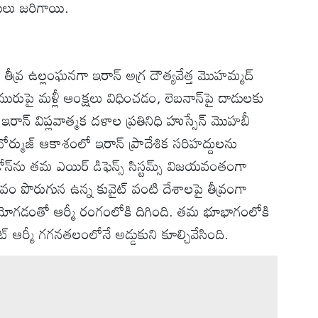
డులు జరిగాయి.
వ్ర ఉల్లంఘనగా ఇరాన్ అగ్ర దౌత్యవేత్త మొహమ్మద్
మురుపై మళ్లీ ఆంక్షలు విధించడం, లెబనాన్‌పై దాడులకు
ాన్ విప్లవాత్మక దళాల ప్రతినిధి హుస్సేన్ మొహబీ
ఖోర్ముజ్ ఆకాశంలో ఇరాన్ ప్రాదేశిక సరిహద్దులను
ోన్‌ను తమ ఎయిర్ డిఫెన్స్ సిస్టమ్స్ విజయవంతంగా
రభావం పొరుగున ఉన్న కువైట్ వంటి దేశాలపై తీవ్రంగా
ు మోగడంతో ఆర్మీ రంగంలోకి దిగింది. తమ భూభాగంలోకి
వైట్ ఆర్మీ గగనతలంలోనే అడ్డుకుని కూల్చివేసింది.