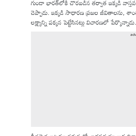
గుండా భారత్‌లోకి చొరబడిన తర్వాత ఇక్కడి వాస
వీడియోలు
చెప్పాడు. ఇక్కడి సాధారణ ప్రజల జీవితాలను, శ
ఆటోమొబైల్
లక్ష్యాన్ని పక్కన పెట్టేసినట్లు విచారణలో పేర్కొన్నాడు
ad
క్రైమ్
ఆధ్యాత్మికం
ఫోటోలు
బ్రాండ్
స్పాట్‌లైట్
ప్రెస్
రిలీజ్