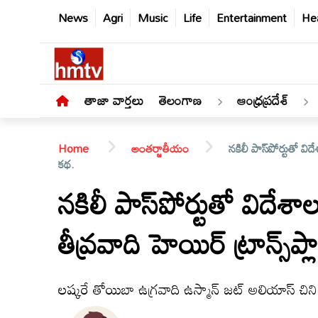
News
Agri
Music
Life
Entertainment
Hea
తాజా వార్తలు
తెలంగాణ
ఆంధ్రప్రదేశ్
Home
అంతర్జాతీయం
నకిలీ పాస్‌పోర్టుతో విద
కథ.
నకిలీ పాస్‌పోర్టుతో విదేశాల
తాజా
తీవ్రవాది హెయిర్ ట్రాన్స్
వార్తలు
తెలంగాణ
లష్కరే తోయిబా ఉగ్రవాది ఉస్మాన్ జట్ అలియాస్ చిని