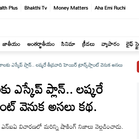
lth Plus
Bhakthi Tv
Money Matters
Aha Emi Ruchi
జాతీయం
అంతర్జాతీయం
సినిమా
క్రీడలు
వ్యాపారం
లైఫ్ స్ట
ేశాలకు ఎస్కేప్ ప్లాన్.. లష్కరే తీవ్రవాది హెయిర్ ట్రాన్స్‌ప్లాంట్ వెనుక అసలు
కు ఎస్కేప్ ప్లాన్.. లష్కరే
‌ప్లాంట్ వెనుక అసలు కథ.
 ఎన్‌ఐఏ విచారణలో మరిన్ని షాకింగ్ నిజాలు వెల్లడించాడు.