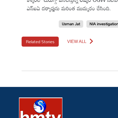
ఎన్‌ఐఏ దర్యాప్తును మరింత ముమ్మరం చేసింది.
Usman Jat
NIA investigatio
Related Stories
VIEW ALL