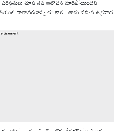
్తవ పరిస్థితులు చూసి తన ఆలోచన మారిపోయిందని
ాంతియుత వాతావరణాన్ని చూశాక.. తాను వచ్చిన ఉగ్రవాద
.
vertisement