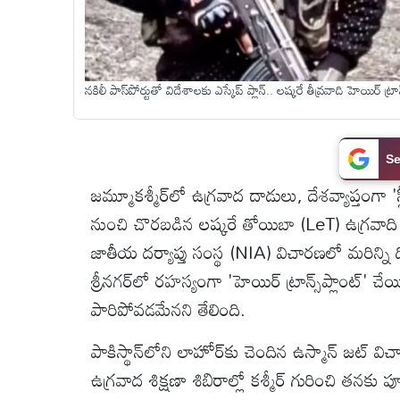
టెక్నాలజీ
నకిలీ పాస్‌పోర్టుతో విదేశాలకు ఎస్కేప్ ప్లాన్.. లష్కరే తీవ్రవాది హెయిర్ ట్
స్పెషల్స్
కెరీర్ &
Se
ఉద్యోగాలు
జమ్మూకశ్మీర్‌లో ఉగ్రవాద దాడులు, దేశవ్యాప్తంగా 'స్
నుంచి చొరబడిన లష్కరే తోయిబా (LeT) ఉగ్రవాది
లైవ్
టీవి
జాతీయ దర్యాప్తు సంస్థ (NIA) విచారణలో మరిన్ని
శ్రీనగర్‌లో రహస్యంగా 'హెయిర్ ట్రాన్స్‌ప్లాంట్' 
వ్యవసాయం
పారిపోవడమేనని తేలింది.
పాకిస్థాన్‌లోని లాహోర్‌కు చెందిన ఉస్మాన్ జట్ వ
ఓటీటీ
ఉగ్రవాద శిక్షణా శిబిరాల్లో కశ్మీర్ గురించి తనకు ప