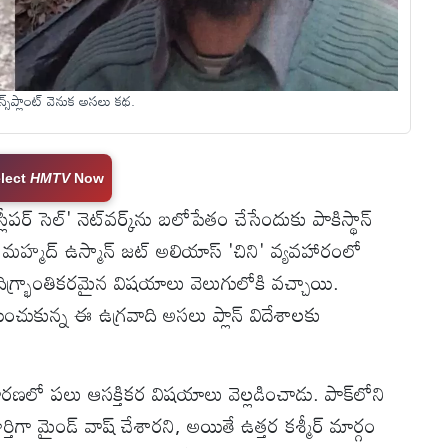
రాన్స్‌ప్లాంట్ వెనుక అసలు కథ.
lect
HMTV
Now
లీపర్ సెల్' నెట్‌వర్క్‌ను బలోపేతం చేసేందుకు పాకిస్థాన్
 మహ్మద్ ఉస్మాన్ జట్ అలియాస్ 'చిని' వ్యవహారంలో
 దిగ్భ్రాంతికరమైన విషయాలు వెలుగులోకి వచ్చాయి.
చేయించుకున్న ఈ ఉగ్రవాది అసలు ప్లాన్ విదేశాలకు
ిచారణలో పలు ఆసక్తికర విషయాలు వెల్లడించాడు. పాక్‌లోని
ూర్తిగా మైండ్ వాష్ చేశారని, అయితే ఉత్తర కశ్మీర్ మార్గం