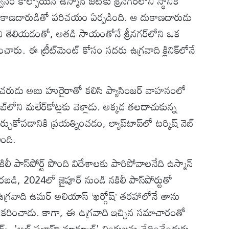
 కోల్పోయిన ఉస్మాన్ జట్‌కు శ్రీనగర్‌లోని స్థానిక
 ఓ దుకాణదారుడితో పరిచయం ఏర్పడింది. ఆ దుకాణదారుడు
ాడని తెలియడంతో, అతడి సాయంతోనే శ్రీనగర్‌లోని ఒక
ించారు. ఈ ట్రీట్‌మెంట్ కోసం సదరు ఉగ్రవాది క్లినిక్‌లోనే
 సహచరుడు అబు హురైరాతో కలిసి ప్యాసింజర్ వాహనంలో
్‌లోని మలేర్‌కోట్లకు వెళ్లాడు. అక్కడ తలదాచుకున్న
కోవడానికి ప్రయత్నించడం, ల్యాప్‌టాప్‌లో టర్కిష్ వెబ్
ింది.
లీ పాస్‌పోర్ట్ పొంది విదేశాలకు పారిపోవాలనేది ఉస్మాన్
ి, 2024లో జైపూర్ నుండి నకిలీ పాస్‌పోర్టుతో
గ్రవాది ఉమర్ అలియాస్ ‘ఖర్గోష్’ తరహాలోనే తాను
అంగీకరించాడు. కాగా, ఈ ఉగ్రవాది ఇచ్చిన సమాచారంతో
్‌వర్క్, 'అల్ ఫలాహ్ మాడ్యూల్' లింకులను ఛేదించేందుకు