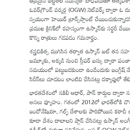
తీవ్రమైన బట్టతల సమస్యతో బాధపడుతూ ఆత్మవిశ్వాసం
ఓవర్‌గ్రౌండ్ వర్కర్ల (OGW) నెట్‌వర్క్ ద్వారా
స్వయంగా హెయిర్ ట్రాన్స్‌ప్లాంట్ చేయించుకున్న
ప్రముఖ క్లినిక్‌లో రహస్యంగా ఉస్మాన్‌కు సర్జరీ చేయ
కొన్ని రాత్రులు గడపడం గమనార్హం.
శస్త్రచికిత్స ముగిసిన తర్వాత ఉస్మాన్ జట్ తన
జమ్మూకు, అక్కడి నుంచి స్లీపర్ బస్సు ద్వారా పంజాబ
సమయంలో పట్టుబడకుండా ఉండేందుకు ఇంగ్లీష్ నేర్చు
సిరీస్‌లు చూడటం లాంటివి చేసినట్లు దర్యాప్తులో తేల
భారతదేశంలో నకిలీ ఆధార్, పాన్ కార్డుల ద్వారా నకి
అసలు వ్యూహం. గతంలో 2012లో భారత్‌లోకి చొరబడ
ఇండోనేషియా, గల్ఫ్ దేశాలకు పారిపోయిన కరాచీ ఉ
కూడా దేశం దాటాలని ప్లాన్ చేసినట్లు ఉస్మాన్ 
కశ్మీర్‌లో చురుగ్గా పనిచేస్తున్న లష్కర్ OGW నెట