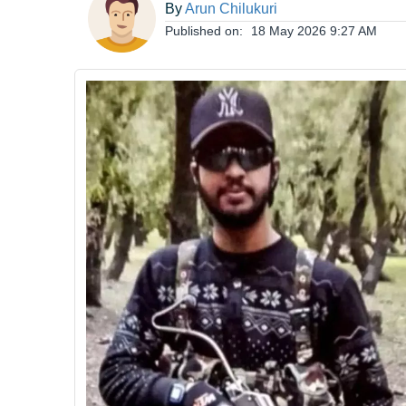
By
Arun Chilukuri
ఆంధ్రప్రదేశ్
Published on:
18 May 2026 9:27 AM
జాతీయం
అంతర్జాతీయం
సినిమా
క్రీడలు
వ్యాపారం
లైఫ్
స్టైల్