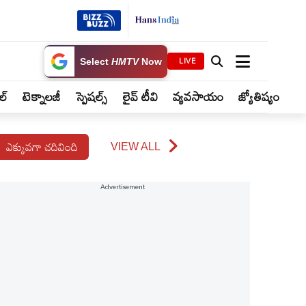
LIVE
Select
HMTV
Now
ైల్
టెక్నాలజీ
స్పెషల్స్
లైవ్ టీవి
వ్యవసాయం
జ్యోతిష్యం
ఎక్కువగా చదివింది
VIEW ALL
Advertisement