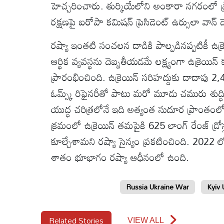
హెచ్చరించారు. తుర్కియేలోని అంకారా నగరంలో ప
రక్షణపై ఐరోపా కమిషన్ ప్రెసిడెంట్ ఉర్సులా వాన్ డ
రష్యా ఇంతటి సంచలన దాడికి పాల్పడినప్పటికీ ఉక్రె
ఆర్థిక వ్యవస్థను దెబ్బతీయడమే లక్ష్యంగా ఉక్రెయి
ప్రారంభించింది. ఉక్రెయిన్ సరిహద్దుకు దాదాపు 2
ఓమ్స్క్ రిఫైనరీతో పాటు మరో మూడు చమురు శుద్ధి కర
యుద్ధ చరిత్రలోనే ఇది అత్యంత సుదూర ప్రాంతంలో ఉక
క్రమంలో ఉక్రెయిన్ తమపైకి 625 లాంగ్ రేంజ్ డ్ర
కూల్చేశామని రష్యా సైన్యం ప్రకటించింది. 2022 
శాతం భూభాగం రష్యా ఆధీనంలో ఉంది.
Russia Ukraine War
Kyiv 
Related Stories
VIEW ALL