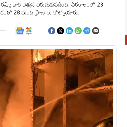
 రష్యా భారీ ఎత్తున విరుచుకుపడింది. ఏకకాలంలో 23
ి చేయడంతో 28 మంది ప్రాణాలు కోల్పోయారు.