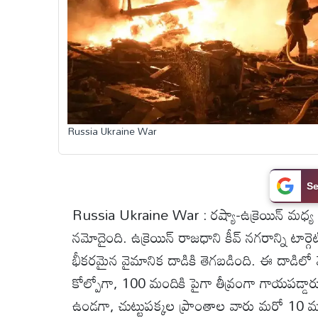
టెక్నాలజీ
స్పెషల్స్
కెరీర్ &
Russia Ukraine War
ఉద్యోగాలు
లైవ్
Se
టీవి
Russia Ukraine War : రష్యా-ఉక్రెయిన్ మధ్య
నమోదైంది. ఉక్రెయిన్ రాజధాని కీవ్ నగరాన్ని టార్
వ్యవసాయం
భీకరమైన వైమానిక దాడికి తెగబడింది. ఈ దాడిలో 
కోల్పోగా, 100 మందికి పైగా తీవ్రంగా గాయపడ్డార
ఓటీటీ
ఉండగా, చుట్టుపక్కల ప్రాంతాల వారు మరో 10 మం