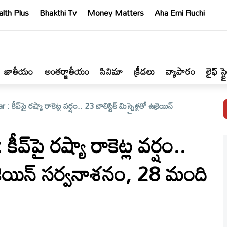
lth Plus
Bhakthi Tv
Money Matters
Aha Emi Ruchi
జాతీయం
అంతర్జాతీయం
సినిమా
క్రీడలు
వ్యాపారం
లైఫ్ స్ట
వ్‌పై రష్యా రాకెట్ల వర్షం.. 23 బాలిస్టిక్ మిస్సైళ్లతో ఉక్రెయిన్
‌పై రష్యా రాకెట్ల వర్షం..
 ఉక్రెయిన్ సర్వనాశనం, 28 మంది