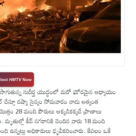
lect
HMTV
Now
 సాగుతున్న సుదీర్ఘ యుద్ధంలో మరో ఘోరమైన అధ్యాయం
గెట్ చేస్తూ రష్యా సైన్యం సోమవారం నాడు అత్యంత
మొత్తం 28 మంది పౌరులు అక్కడికక్కడే ప్రాణాలు
ు. మృతుల్లో కీవ్ నగరానికి చెందిన వారు 18 మంది
ది ఉన్నట్లు అధికారులు ధృవీకరించారు. కేవలం ఒకే