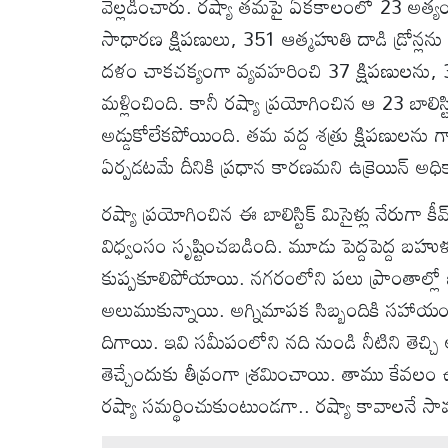
వెల్లడించారు. రష్యా తమపై ఏకకాలంలో 23 అత్యంత 
సాధారణ క్షిపణులు, 351 ఆత్మహుతి దాడి డ్రోన్లను
దళం చాకచక్యంగా వ్యవహరించి 37 క్షిపణులను, 326 డ
మళ్లించింది. కానీ రష్యా ప్రయోగించిన ఆ 23 బాలిస్టి
అడ్డుకోలేకపోయింది. తమ వద్ద శత్రు క్షిపణులను గాల్ల
ఏర్పడటమే దీనికి ప్రధాన కారణమని ఉక్రెయిన్ అధి
రష్యా ప్రయోగించిన ఈ బాలిస్టిక్ మిసైళ్లు నేరు
విధ్వంసం సృష్టించబడింది. మూడు పెద్దపెద్ద బహ
కుప్పకూలిపోయాయి. నగరంలోని పలు ప్రాంతాల్ల
అలుముకున్నాయి. అగ్నిమాపక సిబ్బందికి సహాయంగా
దిగాయి. ఇవి సమీపంలోని నది నుండి నీటిని తెచ
తెచ్చేందుకు తీవ్రంగా శ్రమించాయి. తాము కేవలం ఉక
రష్యా సమర్థించుకుంటుండగా.. రష్యా కావాలనే సా