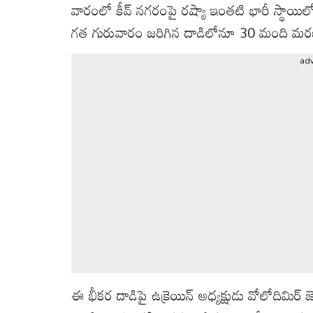
వీడియోలు
వారంలో కీవ్ నగరంపై రష్యా ఇంతటి భారీ స్థాయి
గత గురువారం జరిగిన దాడిలోనూ 30 మంది మర
ఆటోమొబైల్
ad
క్రైమ్
ఆధ్యాత్మికం
ఫోటోలు
బ్రాండ్
స్పాట్‌లైట్
ప్రెస్
రిలీజ్
ఈ భీకర దాడిపై ఉక్రెయిన్ అధ్యక్షుడు వోలోదిమిర్ జె