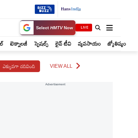
LIVE
Select
HMTV
Now
ైల్
టెక్నాలజీ
స్పెషల్స్
లైవ్ టీవి
వ్యవసాయం
జ్యోతిష్యం
ఎక్కువగా చదివింది
VIEW ALL
Advertisement