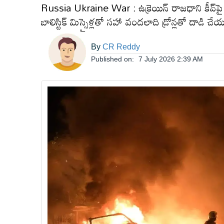
Russia Ukraine War : ఉక్రెయిన్ రాజధాని కీవ్‌పై
ఆంధ్రప్రదేశ్
బాలిస్టిక్ మిస్సైళ్లతో సహా వందలాది డ్రోన్లతో దాడ
By
CR Reddy
జాతీయం
Published on:
7 July 2026 2:39 AM
అంతర్జాతీయం
సినిమా
క్రీడలు
వ్యాపారం
లైఫ్
స్టైల్