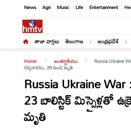
News
Agri
Music
Life
Entertainment
Hea
తాజా వార్తలు
తెలంగాణ
ఆంధ్రప్రదేశ్
Home
అంతర్జాతీయం
Russia Ukraine War : కీ
సర్వనాశనం, 28 మంది మృతి
Russia Ukraine War : కీవ్
తాజా
23 బాలిస్టిక్ మిస్సైళ్లతో
వార్తలు
మృతి
తెలంగాణ