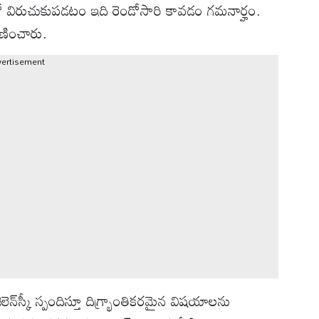
లో విరుచుకుపడటం ఇది రెండోసారి కావడం గమనార్హం.
ణించారు.
vertisement
లెన్‌స్కీ స్పందిస్తూ దిగ్భ్రాంతికరమైన విషయాలను