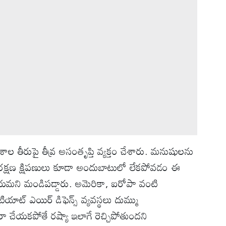
ాత్య దేశాల తీరుపై తీవ్ర అసంతృప్తి వ్యక్తం చేశారు. మనుషులను
నీసం రక్షణ క్షిపణులు కూడా అందుబాటులో లేకపోవడం ఈ
మని మండిపడ్డారు. అమెరికా, ఐరోపా వంటి
యాట్ ఎయిర్ డిఫెన్స్ వ్యవస్థలు దుమ్ము
రా చేయకపోతే రష్యా ఇలాగే రెచ్చిపోతుందని