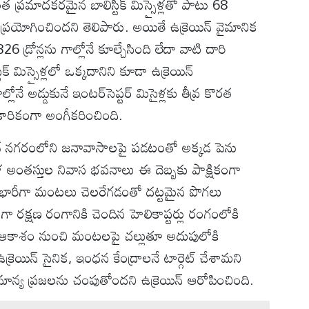
ప్రమాదకరమైన బాలిస్టిక్ మిస్సైళ్లతో పాటు 68
 ప్రయోగించిందని తెలిపారు. అయితే ఉక్రెయిన్ వైమానిక
్రోన్లను గాల్లోనే కూల్చేసింది లేదా వాటి దారి
క్ మిస్సైళ్లలో ఒక్కదానిని కూడా ఉక్రెయిన్
ోనే అడ్డుకునే ఇంటర్‌సెప్టర్ మిసైళ్లకు తీవ్ర కొరత
కారికంగా అంగీకరించింది.
గా కీవ్ నగరంలోని జనావాసాలపై పడటంతో అక్కడ పెను
ుళ అంతస్తుల నివాస భవనాలు ఈ దెబ్బకు పాక్షికంగా
ో భారీగా మంటలు చెలరేగడంతో దట్టమైన పొగలు
 రక్షణ రంగానికి చెందిన హెలికాప్టర్లు రంగంలోకి
్చి ఆకాశం నుంచి మంటలపై చల్లుతూ అదుపులోకి
్రెయిన్ సైనిక, ఇంధన కేంద్రాలనే టార్గెట్ చేశామని
మాన్య ప్రజలను చంపుతోందని ఉక్రెయిన్ ఆరోపించింది.