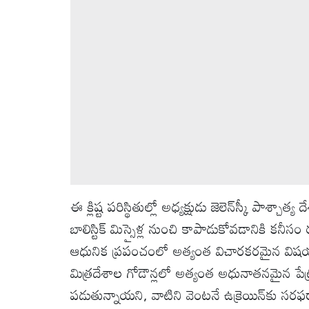
ఈ క్లిష్ట పరిస్థితుల్లో అధ్యక్షుడు జెలెన్‌స్కీ పాశ్చ
బాలిస్టిక్ మిస్సైళ్ల నుంచి కాపాడుకోవడానికి క
ఆధునిక ప్రపంచంలో అత్యంత విచారకరమైన విషయ
మిత్రదేశాల గోడౌన్లలో అత్యంత అధునాతనమైన పేట్రి
పడుతున్నాయని, వాటిని వెంటనే ఉక్రెయిన్‌కు సరఫ