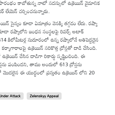
్రారంభం కాబోతున్న నాటో సదస్సులో ఉక్రెయిన్ వైమానిక
ెర్ లేయెన్ చర్చించనున్నారు.
యిన్ సైన్యం కూడా ఏమాత్రం వెనక్కి తగ్గడం లేదు. రష్యా
న్ కూడా రష్యాలోని ఇంధన సంస్థలపై రివర్స్ అటాక్
,414 కిలోమీటర్ల సుదూరంలో ఉన్న రష్యాలోనే అతిపెద్దదైన
్మాగారాలపై ఉక్రెయిన్ సరికొత్త డ్రోన్లతో దాడి చేసింది.
్రెయిన్ చేసిన దాడిగా రికార్డు సృష్టించింది. ఈ
ోన్లను పంపిందని, తాము అందులో 613 డ్రోన్లను
లో మొదలైన ఈ యుద్ధంలో ప్రస్తుతం ఉక్రెయిన్ లోని 20
Under Attack
Zelenskyy Appeal