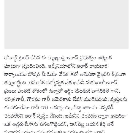
డోనాల్డ్ ట్రంప్ చేసిన ఈ వ్యాఖ్యలపై ఇరాన్ ప్రభుత్వం అత్యంత
ఘాటుగా స్పందించింది. ఆర్మేనియాలోని ఇరాన్ రాయబార
కార్యాలయం సోషల్ మీడియా వేదిక Xలో అమెరికా వైఖరిని తీవ్రంగా
తప్పుబట్టింది. తమ దేశ సర్వోన్నత నేత ఖమేనీ మరణంతో ఇరాన్
ప్రజలు ఎంతటి శోకంలో ఉన్నారో అర్థం చేసుకునే నాగరికత గానీ,
చరిత్ర గానీ, గౌరవం గానీ అమెరికాకు లేవని మండిపడింది. వ్యక్తులను
చంపగలరేమో కానీ వారి ఆదర్శాలను, సిద్ధాంతాలను ఎప్పటికీ
చంపలేరని ఇరాన్ స్పష్టం చేసింది. ఖమేనీని చంపడం ద్వారా అమెరికా
ఒక అత్తరు సీసాను పగలగొట్టిందని, దానివల్ల ఆయన కీర్తి అనే
సువాసన ఇప్పుడు ప్రపంచమంతటా విస్తరించిందని ఇరాన్