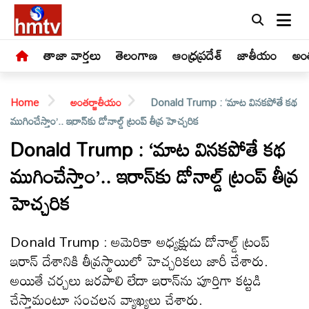
తాజా వార్తలు
తెలంగాణ
ఆంధ్రప్రదేశ్
జాతీయం
అంత
Home
అంతర్జాతీయం
Donald Trump : ‘మాట వినకపోతే కథ
ముగించేస్తాం’.. ఇరాన్‌కు డోనాల్డ్ ట్రంప్ తీవ్ర హెచ్చరిక
Donald Trump : ‘మాట వినకపోతే కథ
ముగించేస్తాం’.. ఇరాన్‌కు డోనాల్డ్ ట్రంప్ తీవ్ర
LIVE
హెచ్చరిక
తాజా
వార్తలు
Donald Trump : అమెరికా అధ్యక్షుడు డోనాల్డ్ ట్రంప్
ఇరాన్ దేశానికి తీవ్రస్థాయిలో హెచ్చరికలు జారీ చేశారు.
తెలంగాణ
అయితే చర్చలు జరపాలి లేదా ఇరాన్‌ను పూర్తిగా కట్టడి
చేస్తామంటూ సంచలన వ్యాఖ్యలు చేశారు.