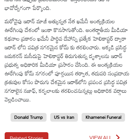
భావోద్వేగంగా పేర్కొంది.
మరోవైపు ఇరాన్ మాజీ అత్యున్నత నేత ఖమేనీ అంత్యక్రియల
ఊరేగింపు దేశంలో ఇంకా కొనసాగుతోంది. అంతర్జాతీయ మీడియా
కథనాల ప్రకారం ఖమేనీ పార్థివ దేహాన్ని ప్రత్యేక హెలికాప్టర్ ద్వారా
ఇరాన్ లోని పవిత్ర నగరమైన కోమ్ కు తరలించారు. అక్కడి ప్రసిద్ధ
జమకరన్ మసీదుపై హెలికాప్టర్ తిరుగుతున్న దృశ్యాలను ఇరాన్
ప్రభుత్వ అధికారిక మీడియా ప్రసారం చేసింది. ఈ అంత్యక్రియల
ఊరేగింపు కోమ్ నగరంలో పూర్తయిన తర్వాత, తదుపరి సంప్రదాయ
క్రతువుల కోసం పొరుగు దేశమైన ఇరాక్‌లోని ప్రపంచ ప్రసిద్ధ పవిత్ర
నగరాలైన నజాఫ్, కర్బలాలకు తరలించనున్నట్లు అధికారిక వర్గాలు
వెల్లడించాయి.
Donald Trump
US vs Iran
Khamenei Funeral
Related Stories
VIEW ALL