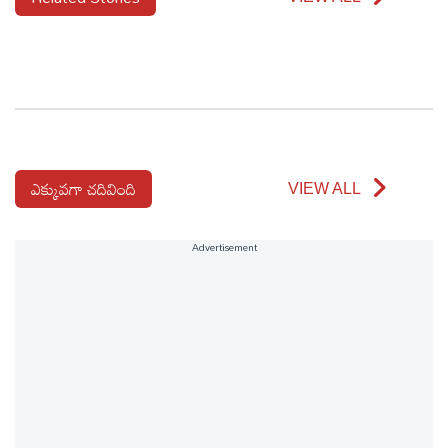
ఎక్కువగా చదివింది
VIEW ALL
Advertisement