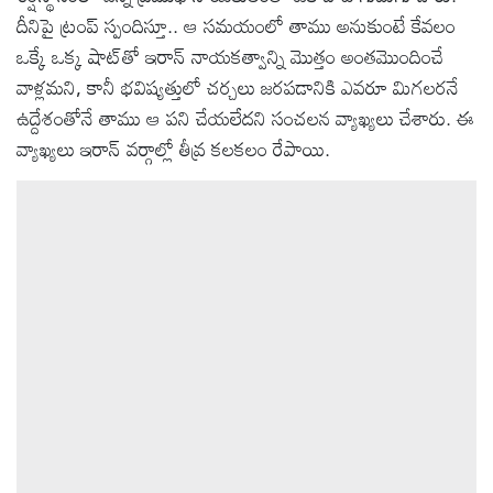
దీనిపై ట్రంప్ స్పందిస్తూ.. ఆ సమయంలో తాము అనుకుంటే కేవలం
ఒక్కే ఒక్క షాట్‌తో ఇరాన్ నాయకత్వాన్ని మొత్తం అంతమొందించే
వాళ్లమని, కానీ భవిష్యత్తులో చర్చలు జరపడానికి ఎవరూ మిగలరనే
ఉద్దేశంతోనే తాము ఆ పని చేయలేదని సంచలన వ్యాఖ్యలు చేశారు. ఈ
వ్యాఖ్యలు ఇరాన్ వర్గాల్లో తీవ్ర కలకలం రేపాయి.