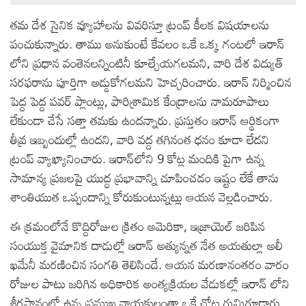
తమ దేశ సైనిక వ్యూహాలను వివరిస్తూ ట్రంప్ కీలక విషయాలను
పంచుకున్నారు. తాము అనుకుంటే కేవలం ఒకే ఒక్క గంటలో ఇరాన్
లోని ప్రధాన వంతెనలన్నింటినీ కూల్చేయగలమని, వారి దేశ విద్యుత్
సరఫరాను పూర్తిగా అడ్డుకోగలమని హెచ్చరించారు. ఇరాన్ నిర్మించిన
పెద్ద పెద్ద పవర్‌ ప్లాంట్లు, పారిశ్రామిక కేంద్రాలను నామరూపాలు
లేకుండా చేసే సత్తా తమకు ఉందన్నారు. ప్రస్తుతం ఇరాన్ ఆర్థికంగా
తీవ్ర ఇబ్బందుల్లో ఉందని, వారి వద్ద తగినంత ధనం కూడా లేదని
ట్రంప్ వ్యాఖ్యానించారు. ఇరాన్‌లోని 9 కోట్ల మందికి పైగా ఉన్న
సామాన్య ప్రజలపై యుద్ధ ప్రభావాన్ని చూపించడం ఇష్టం లేకే తాను
శాంతియుత ఒప్పందాన్ని కోరుకుంటున్నట్లు ఆయన వెల్లడించారు.
ఈ క్రమంలోనే కొద్దిరోజుల క్రితం అమెరికా, ఇజ్రాయెల్ జరిపిన
సంయుక్త వైమానిక దాడుల్లో ఇరాన్ అత్యున్నత నేత అయతుల్లా అలీ
ఖమేనీ మరణించిన సంగతి తెలిసిందే. ఆయన మరణానంతరం వారం
రోజుల పాటు జరిగిన అధికారిక అంత్యక్రియల వేడుకల్లో ఇరాన్ లోని
శీర్షస్థానంలో ఉన్న ప్రముఖ నాయకులంతా ఒకే చోట గుమిగూడారు.