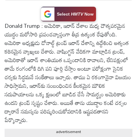
టెక్నాలజీ
Select
HMTV
Now
Donald Trump : అమెరికా, ఇరాన్ దేశాల మధ్య దౌత్యపరమైన
స్పెషల్స్
యుద్ధం మరోసారి ప్రపంచవ్యాప్తంగా తీవ్ర ఉత్కంఠ రేపుతోంది.
అమెరికా అధ్యక్షుడు డోనాల్డ్ ట్రంప్ ఇరాన్ దేశాన్ని ఉద్దేశించి అత్యంత
కెరీర్ &
కఠినమైన వ్యాఖ్యలు చేశారు. వాషింగ్టన్ వేదికగా మాట్లాడిన ట్రంప్,
ఉద్యోగాలు
అమెరికాతో ఇరాన్ శాంతియుత ఒప్పందానికి రావాలని, లేనిపక్షంలో
తామే రంగంలోకి దిగి పని పూర్తి చేస్తాం అంటూ పరోక్షంగా సైనిక
లైవ్
చర్యకు సిద్ధమనే సంకేతాలు ఇచ్చారు. తాము ఏ రకంగానైనా విజయం
టీవి
సాధిస్తామని, ఇరాన్‌కు సంబంధించిన కీలకమైన మౌలిక
సదుపాయాలను ఒక్క క్షణంలో బూడిద చేసే సామర్థ్యం అమెరికాకు
వ్యవసాయం
ఉందని ట్రంప్ స్పష్టం చేశారు. అయితే తాను యుద్ధాల కంటే చర్చల
ద్వారానే సమస్యను పరిష్కరించుకోవడానికి ఇష్టపడతానని
ఓటీటీ
పేర్కొన్నారు.
advertisement
వీడియోలు