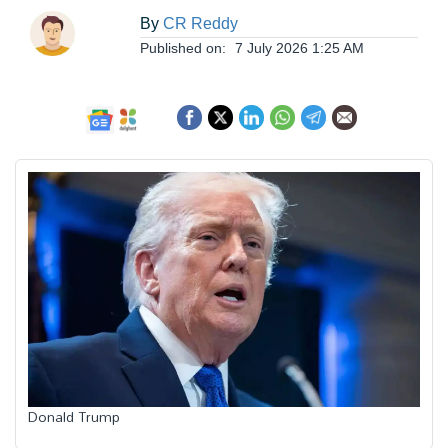
ఆంధ్రప్రదేశ్
By
CR Reddy
Published on:
7 July 2026 1:25 AM
జాతీయం
అంతర్జాతీయం
సినిమా
క్రీడలు
వ్యాపారం
లైఫ్
Donald Trump
స్టైల్