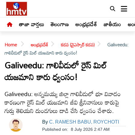
తాజా వార్తలు
తెలంగాణ
ఆంధ్రప్రదేశ్
జాతీయం
అంత
Home
ఆంధ్రప్రదేశ్
కడప (వైఎస్సార్ కడప)
Galiveedu:
గాలివీడులో రైస్ మిల్ యజమాని కారు ధ్వంసం!
Galiveedu: గాలివీడులో రైస్ మిల్
యజమాని కారు ధ్వంసం!
LIVE
తాజా
Galiveedu: అన్నమయ్య జిల్లా గాలివీడులో భూ వివాదం
వార్తలు
కారణంగా రైస్ మిల్ యజమాని జీవి శ్రీనివాసులు కారుపై
గుర్తు తెలియని దుండగులు దాడి చేసి ధ్వంసం చేశారు.
తెలంగాణ
By
C. RAMESH BABU, ROYCHOTI
Published on:
8 July 2026 2:47 AM