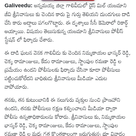
అన్నమయ్య జిల్లా గాలివీడులో రైస్ మిల్ యజమాని
Galiveedu:
టెక్నాలజీ
జీవి శ్రీనివాసులు కు చెందిన కారు పై గుర్తు తెలియని దుండగులు దాడి
చేసి కారు అద్దాలు పగలగొట్టారు. ఈ దృశ్యాలు సీసీ కెమెరాలో రికార్డ్
స్పెషల్స్
అయ్యాయి. విషయం తెలుసుకున్న యజమాని శ్రీనివాసులు పోలీస్
స్టేషన్ లో ఫిర్యాదు చేశారు.
కెరీర్ &
ఈ దాడి ఘటన వెనక గాలివీడు కు చెందిన నిమ్మకాయల భాస్కర్ రెడ్డి,
ఉద్యోగాలు
చెక్క రామాంజులు, కేడం రామాంజులు, స్టాంపుల రమణా రెడ్డి ల
ప్రమేయం ఉందని పోలీసులకు ఫిర్యాదు చేసినా కూడా పోలీసులు
లైవ్
పట్టించుకోలేదని బాధితుడు శ్రీనివాసులు మీడియా ఎదుట
టీవి
వాపోయారు.
వ్యవసాయం
తనకు, తన కుటుంబానికి ఈ నలుగురు వ్యక్తుల నుంచి ప్రాణహాని
ఉందని, తనకు పోలీసులు రక్షణ కల్పించాలని మీడియా ద్వారా
ఓటీటీ
పోలీసు ఉన్నతాధికారులను కోరారు. శ్రీనివాసులు కు, నిమ్మకాయల
భాస్కర్ రెడ్డి, చెక్క రామాంజులు, కేడం రామాంజులు, స్టాంపుల
వీడియోలు
రమణా రెడ్డి ల మధ్య గత కొంతకాలంగా జరుగుతున్న భూ వివాదం