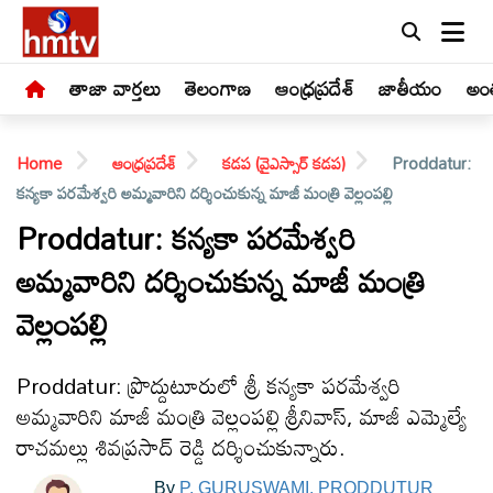
తాజా వార్తలు
తెలంగాణ
ఆంధ్రప్రదేశ్
జాతీయం
అంత
Home
ఆంధ్రప్రదేశ్
కడప (వైఎస్సార్ కడప)
Proddatur:
కన్యకా పరమేశ్వరి అమ్మవారిని దర్శించుకున్న మాజీ మంత్రి వెల్లంపల్లి
Proddatur: కన్యకా పరమేశ్వరి
అమ్మవారిని దర్శించుకున్న మాజీ మంత్రి
LIVE
వెల్లంపల్లి
తాజా
వార్తలు
Proddatur: ప్రొద్దుటూరులో శ్రీ కన్యకా పరమేశ్వరి
అమ్మవారిని మాజీ మంత్రి వెల్లంపల్లి శ్రీనివాస్, మాజీ ఎమ్మెల్యే
తెలంగాణ
రాచమల్లు శివప్రసాద్ రెడ్డి దర్శించుకున్నారు.
By
P. GURUSWAMI, PRODDUTUR