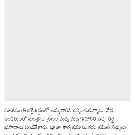
ఆటోమొబైల్
క్రైమ్
ఆధ్యాత్మికం
ఫోటోలు
బ్రాండ్
స్పాట్‌లైట్
మాజీమంత్రి భక్తిశ్రద్ధలతో అమ్మవారిని దర్శించుకున్నారు. వేద
ప్రెస్
పండితులతో మంత్రోచ్ఛారణల మధ్య మంగళహారతి ఇచ్చి తీర్థ
రిలీజ్
ప్రసాదాలు అందజేశారు. పూజా కార్యక్రమానంతరం కమిటీ సభ్యులు