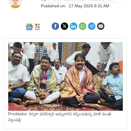
ఆంధ్రప్రదేశ్
Published on:
17 May 2026 8:31 AM
జాతీయం
అంతర్జాతీయం
సినిమా
క్రీడలు
వ్యాపారం
Proddatur: కన్యకా పరమేశ్వరి అమ్మవారిని దర్శించుకున్న మాజీ మంత్రి
లైఫ్
వెల్లంపల్లి
స్టైల్