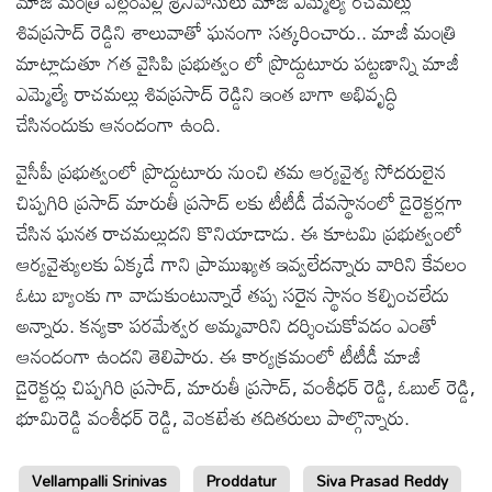
మాజీ మంత్రి వెల్లంపల్లి శ్రీనివాసులు మాజీ ఎమ్మెల్యే రచమల్లు
శివప్రసాద్ రెడ్డిని శాలువాతో ఘనంగా సత్కరించారు.. మాజీ మంత్రి
మాట్లాడుతూ గత వైసిపి ప్రభుత్వం లో ప్రొద్దుటూరు పట్టణాన్ని మాజీ
ఎమ్మెల్యే రాచమల్లు శివప్రసాద్ రెడ్డిని ఇంత బాగా అభివృద్ధి
చేసినందుకు ఆనందంగా ఉంది.
వైసీపీ ప్రభుత్వంలో ప్రొద్దుటూరు నుంచి తమ ఆర్యవైశ్య సోదరులైన
చిప్పగిరి ప్రసాద్ మారుతీ ప్రసాద్ లకు టీటీడీ దేవస్థానంలో డైరెక్టర్లగా
చేసిన ఘనత రాచమల్లుదని కొనియాడాడు. ఈ కూటమి ప్రభుత్వంలో
ఆర్యవైశ్యులకు ఏక్కడే గాని ప్రాముఖ్యత ఇవ్వలేదన్నారు వారిని కేవలం
ఓటు బ్యాంకు గా వాడుకుంటున్నారే తప్ప సరైన స్థానం కల్పించలేదు
అన్నారు. కన్యకా పరమేశ్వర అమ్మవారిని దర్శించుకోవడం ఎంతో
ఆనందంగా ఉందని తెలిపారు. ఈ కార్యక్రమంలో టీటీడీ మాజీ
డైరెక్టర్లు చిప్పగిరి ప్రసాద్, మారుతీ ప్రసాద్, వంశీధర్ రెడ్డి, ఓబుల్ రెడ్డి,
భూమిరెడ్డి వంశీధర్ రెడ్డి, వెంకటేశు తదితరులు పాల్గొన్నారు.
Vellampalli Srinivas
Proddatur
Siva Prasad Reddy