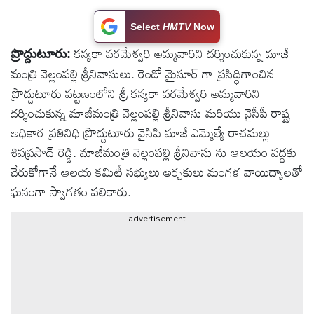
టెక్నాలజీ
Select
HMTV
Now
కన్యకా పరమేశ్వరి అమ్మవారిని దర్శించుకున్న మాజీ
ప్రొద్దుటూరు:
స్పెషల్స్
మంత్రి వెల్లంపల్లి శ్రీనివాసులు. రెండో మైసూర్ గా ప్రసిద్ధిగాంచిన
ప్రొద్దుటూరు పట్టణంలోని శ్రీ కన్యకా పరమేశ్వరి అమ్మవారిని
కెరీర్ &
దర్శించుకున్న మాజీమంత్రి వెల్లంపల్లి శ్రీనివాసు మరియు వైసీపీ రాష్ట్ర
ఉద్యోగాలు
అధికార ప్రతినిధి ప్రొద్దుటూరు వైసిపి మాజీ ఎమ్మెల్యే రాచమల్లు
శివప్రసాద్ రెడ్డి. మాజీమంత్రి వెల్లంపల్లి శ్రీనివాసు ను ఆలయం వద్దకు
లైవ్
చేరుకోగానే ఆలయ కమిటీ సభ్యులు అర్చకులు మంగళ వాయిద్యాలతో
టీవి
ఘనంగా స్వాగతం పలికారు.
advertisement
వ్యవసాయం
ఓటీటీ
వీడియోలు