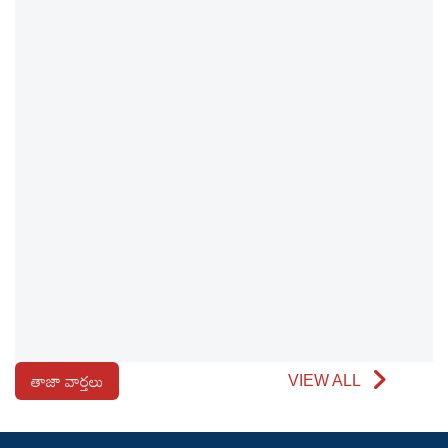
తాజా వార్తలు
VIEW ALL