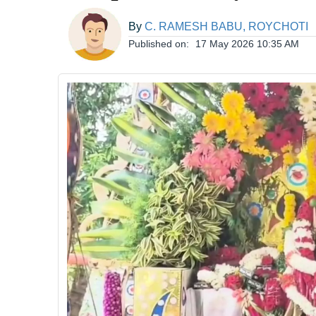
ఆంధ్రప్రదేశ్
By
C. RAMESH BABU, ROYCHOTI
Published on:
17 May 2026 10:35 AM
జాతీయం
అంతర్జాతీయం
సినిమా
క్రీడలు
వ్యాపారం
లైఫ్
స్టైల్