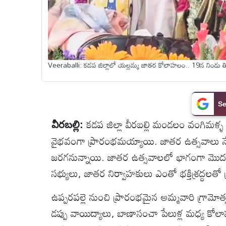
టెక్నాలజీ
స్పెషల్స్
Veeraballi: కడప జిల్లాలో యల్లమ్మ జాతర కోలాహలం.. 19న నిండు 
కెరీర్ &
ఉద్యోగాలు
Se
కడప జిల్లా వీరబల్లి మండలం వంగిమళ్ళ 
వీరబల్లి:
లైవ్
వైభవంగా ప్రారంభమయ్యాయి. జాతర ఉత్సవాలు 
టీవి
జరగనున్నాయి. జాతర ఉత్సవాలలో భాగంగా మొదటి
వ్యవసాయం
సభ్యులు, జాతర నిర్వాహకులు ఎంతో భక్తిశ్రద్ధలతో
ఉప్పరపల్లె నుంచి ప్రారంభమైన అమ్మవారి గ్రామోత
ఓటీటీ
డప్పు వాయిద్యాలు, బాణాసంచా పేలుళ్ల మధ్య కోలా