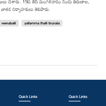
 పూజలు చేశారు. 19వ తేదీ మంగళవారం నిండు తిరుణాల,
 జాతర నిర్వాహకులు తెలిపారు.
veeraballi
yallamma thalli tirunala
Quick Links
Quick Links