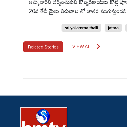
అమ్మవారిని దర్శించుకుని కొబ్బరికాయలు కొట్టి
వీడియోలు
20వ తేదీ మైలు తిరుణాల తో జాతర ముగుస్తుందని
ఆటోమొబైల్
sri yallamma thalli
jatara
క్రైమ్
Related Stories
VIEW ALL
ఆధ్యాత్మికం
ఫోటోలు
బ్రాండ్
స్పాట్‌లైట్
ప్రెస్
రిలీజ్