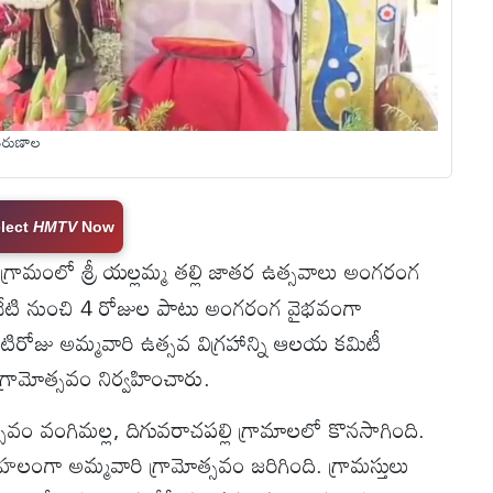
తిరుణాల
lect
HMTV
Now
గ్రామంలో శ్రీ యల్లమ్మ తల్లి జాతర ఉత్సవాలు అంగరంగ
నేటి నుంచి 4 రోజుల పాటు అంగరంగ వైభవంగా
రోజు అమ్మవారి ఉత్సవ విగ్రహాన్ని ఆలయ కమిటీ
 గ్రామోత్సవం నిర్వహించారు.
్సవం వంగిమల్ల, దిగువరాచపల్లి గ్రామాలలో కొనసాగింది.
హలంగా అమ్మవారి గ్రామోత్సవం జరిగింది. గ్రామస్తులు