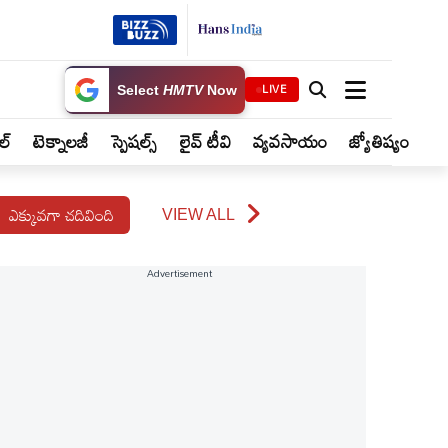
LIVE
Select
HMTV
Now
ైల్
టెక్నాలజీ
స్పెషల్స్
లైవ్ టీవి
వ్యవసాయం
జ్యోతిష్యం
ఎక్కువగా చదివింది
VIEW ALL
Advertisement