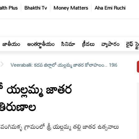
lth Plus
Bhakthi Tv
Money Matters
Aha Emi Ruchi
జాతీయం
అంతర్జాతీయం
సినిమా
క్రీడలు
వ్యాపారం
లైఫ్ స్ట
Veeraballi: కడప జిల్లాలో యల్లమ్మ జాతర కోలాహలం.. 19న
లో యల్లమ్మ జాతర
తిరుణాల
వంగిమళ్ళ గ్రామంలో శ్రీ యల్లమ్మ తల్లి జాతర ఉత్సవాలు