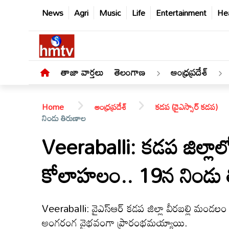
News
Agri
Music
Life
Entertainment
Hea
తాజా వార్తలు
తెలంగాణ
ఆంధ్రప్రదేశ్
Home
ఆంధ్రప్రదేశ్
కడప (వైఎస్సార్ కడప)
నిండు తిరుణాల
Veeraballi: కడప జిల్లా
తాజా
కోలాహలం.. 19న నిండు 
వార్తలు
తెలంగాణ
Veeraballi: వైఎస్ఆర్ కడప జిల్లా వీరబల్లి మండలం 
అంగరంగ వైభవంగా ప్రారంభమయ్యాయి.