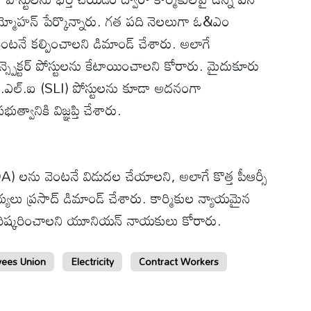
ి రామ్మోహన్ పేర్కొన్నారు. గత పది నెలలుగా ఓ&ఎం
ెంటనే కల్పించాలని డిమాండ్ చేశారు. అలాగే
్పెక్టర్ పోస్టులను కేటాయించాలని కోరారు. ​మైదుకూరు
ఎస్.ఎల్.ఐ (SLI) పోస్టులను కూడా అదనంగా
త్వానికి విజ్ఞప్తి చేశారు.
DA) లను వెంటనే విడుదల చేయాలని, అలాగే కొత్త పీఆర్సీ
్యులు ప్రసాద్ డిమాండ్ చేశారు. కార్మికుల న్యాయమైన
 పరిష్కరించాలని యూనియన్ నాయకులు కోరారు.
ees Union
Electricity
Contract Workers