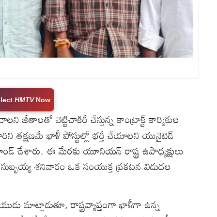
lect
HMTV
Now
ని జీతాలతో వెట్టిచాకిరీ చేస్తున్న కాంట్రాక్ట్ కార్మికుల
రిని తక్షణమే ఖాళీ పోస్టుల్లో భర్తీ చేయాలని యునైటెడ్
ాండ్ చేశారు. ఈ మేరకు యూనియన్ రాష్ట్ర ఉపాధ్యక్షులు
నాగ సుబ్బయ్య శనివారం ఒక సంయుక్త ప్రకటన విడుదల
ుడు మాట్లాడుతూ, రాష్ట్రవ్యాప్తంగా ఖాళీగా ఉన్న