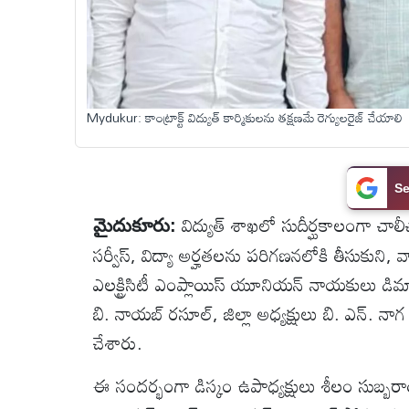
టెక్నాలజీ
స్పెషల్స్
Mydukur: కాంట్రాక్ట్ విద్యుత్ కార్మికులను తక్షణమే రెగ్యులరైజ్ చేయాలి
కెరీర్ &
ఉద్యోగాలు
Se
విద్యుత్ శాఖలో సుదీర్ఘకాలంగా చాలీచాల
మైదుకూరు:
లైవ్
సర్వీస్, విద్యా అర్హతలను పరిగణనలోకి తీసుకుని, వా
టీవి
ఎలక్ట్రిసిటీ ఎంప్లాయిస్ యూనియన్ నాయకులు డిమ
వ్యవసాయం
బి. నాయబ్ రసూల్, జిల్లా అధ్యక్షులు బి. ఎన్. 
చేశారు.
ఓటీటీ
​ఈ సందర్భంగా డిస్కం ఉపాధ్యక్షులు శీలం సుబ్బరాయ