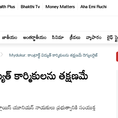
lth Plus
Bhakthi Tv
Money Matters
Aha Emi Ruchi
జాతీయం
అంతర్జాతీయం
సినిమా
క్రీడలు
వ్యాపారం
లైఫ్ స్ట
Mydukur: కాంట్రాక్ట్ విద్యుత్ కార్మికులను తక్షణమే రెగ్యులరైజ్
యుత్ కార్మికులను తక్షణమే
్లాయిస్ యూనియన్ నాయకులు ప్రభుత్వానికి సంయుక్త