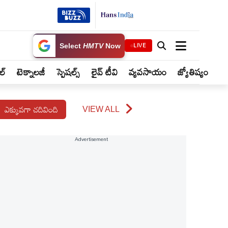
LIVE
Select
HMTV
Now
ైల్
టెక్నాలజీ
స్పెషల్స్
లైవ్ టీవి
వ్యవసాయం
జ్యోతిష్యం
ఎక్కువగా చదివింది
VIEW ALL
Advertisement