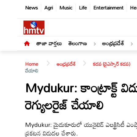
News
Agri
Music
Life
Entertainment
Hea
తాజా వార్తలు
తెలంగాణ
ఆంధ్రప్రదేశ్
Home
ఆంధ్రప్రదేశ్
కడప (వైఎస్సార్ కడప)
చేయాలి
Mydukur: కాంట్రాక్ట్ విద్
తాజా
రెగ్యులరైజ్ చేయాలి
వార్తలు
తెలంగాణ
Mydukur: మైదుకూరులో యునైటెడ్ ఎలక్ట్రిసిటీ ఎంప
ప్రకటన విడుదల చేశారు.