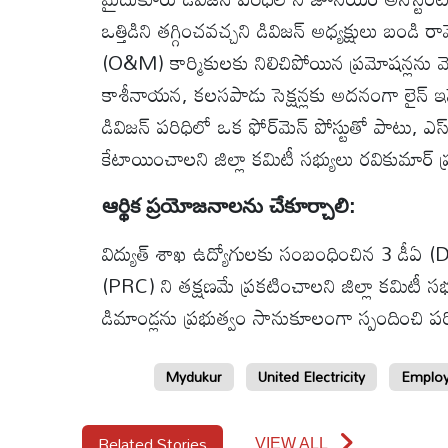
ఒత్తిడిని తగ్గించవచ్చని డివిజన్ అధ్యక్షులు బండ
(O&M) కార్మికులకు నిలిచిపోయిన ప్రమోషన్లను వ
కాశీనాయన, కలసపాడు సెక్షన్లకు అదనంగా లైన్ ఇన్స
డివిజన్ పరిధిలో ఒక ఫోర్‌మెన్ పోస్టుతో పాటు, 
కేటాయించాలని జిల్లా కమిటీ సభ్యులు రవికుమార్ ప్రభు
​ఆర్థిక ప్రయోజనాలను చేకూర్చాలి:
​విద్యుత్ శాఖ ఉద్యోగులకు సంబంధించిన 3 డీఏ (
(PRC) ని తక్షణమే ప్రకటించాలని జిల్లా కమిటీ సభ
డిమాండ్లను ప్రభుత్వం సానుకూలంగా స్పందించి
Mydukur
United Electricity
Employ
Related Stories
VIEW ALL