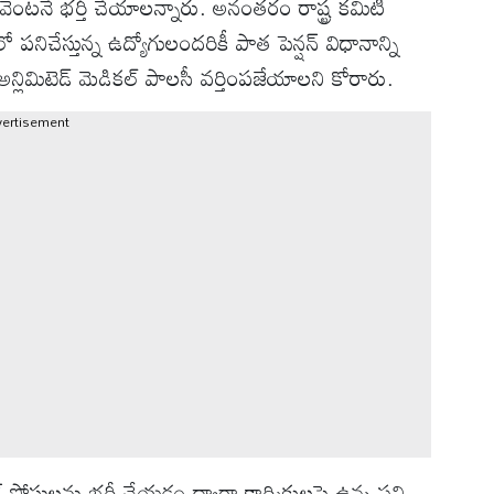
 వెంటనే భర్తీ చేయాలన్నారు. అనంతరం రాష్ట్ర కమిటీ
పనిచేస్తున్న ఉద్యోగులందరికీ పాత పెన్షన్ విధానాన్ని
న్లిమిటెడ్ మెడికల్ పాలసీ వర్తింపజేయాలని కోరారు.
vertisement
 పోస్టులను భర్తీ చేయడం ద్వారా కార్మికులపై ఉన్న పని