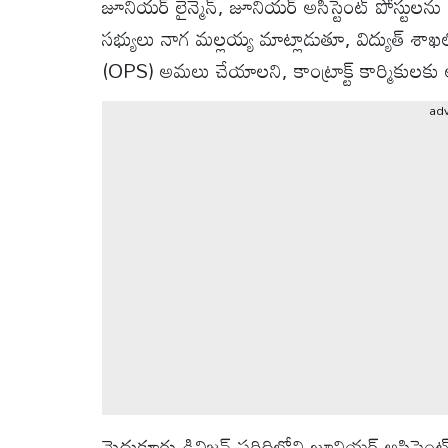
జూనియర్ లైన్మెన్, జూనియర్ అసిస్టెంట్ పోస్టులను
వీడియోలు
సభ్యులు నాగ మల్లయ్య మాట్లాడుతూ, విద్యుత్ శాఖలో 
ఆటోమొబైల్
(OPS) అమలు చేయాలని, కాంట్రాక్ట్ కార్మికులకు అ
ad
క్రైమ్
ఆధ్యాత్మికం
ఫోటోలు
బ్రాండ్
స్పాట్‌లైట్
ప్రెస్
రిలీజ్
​మైదుకూరు డివిజన్ పరిధిలోని జూనియర్ అసిస్టెంట్