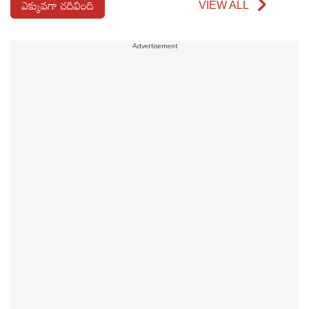
ఎక్కువగా చదివింది
VIEW ALL
Advertisement