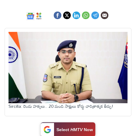
ఆంధ్రప్రదేశ్
జాతీయం
అంతర్జాతీయం
సినిమా
క్రీడలు
వ్యాపారం
Sircilla: రెండు హత్యలు.. 20 మంది సాక్షులు కోర్టు చారిత్రాత్మక తీర్పు!
లైఫ్
స్టైల్
Select
HMTV
Now