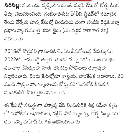
సంచలనం సృష్టించిన డబుల్ మర్డర్ కేసులో కోర్టు కీలక
సిరిసిల్ల:
టెక్నాలజీ
తీర్పు వెలువరించింది. గంభీరావుపేట పోలీస్ స్టేషన్‌లో నమోదైన
రెండు వేర్వేరు హత్య కేసుల్లో నిందితుడు వంగా సందీప్ రెడ్డికి జిల్లా
స్పెషల్స్
ప్రధాన న్యాయమూర్తి జీవిత ఖైదు (యావజ్జీవ కారాగార శిక్ష)
విధించారు.
కెరీర్ &
2018లో కొత్తపల్లి గ్రామానికి చెందిన బీనబోయిన దేవయ్యను,
ఉద్యోగాలు
2022లో కామారెడ్డి జిల్లాకు చెందిన మన్నె నరసింహులును భూ
వివాదాల నేపథ్యంలో హత్య చేసినట్లు పోలీసులు దర్యాప్తులో
లైవ్
నిర్ధారించారు. రెండు కేసుల్లోనూ శాస్త్రీయ, సాంకేతిక ఆధారాలు, 20
టీవి
మంది సాక్షుల వాంగ్మూలాలను కోర్టు పరిగణనలోకి తీసుకుని
నిందితుడికి జీవిత ఖైదు విధించింది.
వ్యవసాయం
ఈ కేసుల్లో సమర్థంగా దర్యాప్తు చేసి నిందితుడికి శిక్ష పడేలా కృషి
ఓటీటీ
చేసిన పోలీసు అధికారులు, పబ్లిక్ ప్రాసిక్యూటర్లు, కోర్టు సిబ్బందిని
జిల్లా ఎస్పీ మహేష్ బి. గితే అభినందించారు.
వీడియోలు