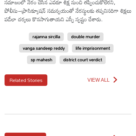
సమాజంలో నేరం చేసిన ఎవరూ శిక్ష నుంచి తప్పించుకోలేరని,
పోలీసు–ప్రాసిక్యూషన్ సమన్వయంతో నేరస్థులకు తప్పనిసరిగా శిక్షలు
ఆటోమొబైల్
పడేలా చర్యలు కొనసాగుతాయని ఎస్పీ స్పష్టం చేశారు.
క్రైమ్
rajanna sircilla
double murder
vanga sandeep reddy
life imprisonment
ఆధ్యాత్మికం
sp mahesh
district court verdict
ఫోటోలు
Related Stories
VIEW ALL
బ్రాండ్
స్పాట్‌లైట్
ప్రెస్
రిలీజ్