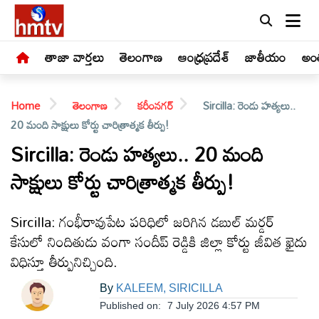
తాజా వార్తలు
తెలంగాణ
ఆంధ్రప్రదేశ్
జాతీయం
అంత
Home
తెలంగాణ
కరీంనగర్
Sircilla: రెండు హత్యలు..
20 మంది సాక్షులు కోర్టు చారిత్రాత్మక తీర్పు!
Sircilla: రెండు హత్యలు.. 20 మంది
సాక్షులు కోర్టు చారిత్రాత్మక తీర్పు!
LIVE
తాజా
Sircilla: గంభీరావుపేట పరిధిలో జరిగిన డబుల్ మర్డర్
వార్తలు
కేసులో నిందితుడు వంగా సందీప్ రెడ్డికి జిల్లా కోర్టు జీవిత ఖైదు
విధిస్తూ తీర్పునిచ్చింది.
తెలంగాణ
By
KALEEM, SIRICILLA
Published on:
7 July 2026 4:57 PM