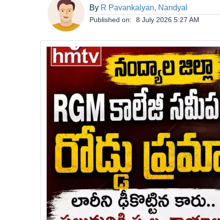
By
R Pavankalyan, Nandyal
ఆంధ్రప్రదేశ్
Published on:
8 July 2026 5:27 AM
జాతీయం
అంతర్జాతీయం
సినిమా
క్రీడలు
వ్యాపారం
లైఫ్
స్టైల్