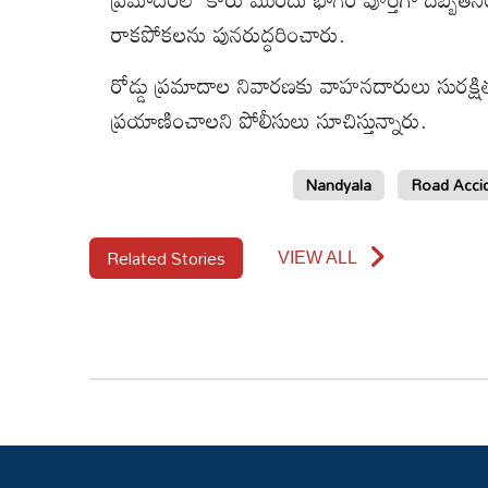
వీడియోలు
రాకపోకలను పునరుద్ధరించారు.
ఆటోమొబైల్
రోడ్డు ప్రమాదాల నివారణకు వాహనదారులు సురక్షి
ప్రయాణించాలని పోలీసులు సూచిస్తున్నారు.
క్రైమ్
Nandyala
Road Acci
ఆధ్యాత్మికం
Related Stories
ఫోటోలు
VIEW ALL
బ్రాండ్
స్పాట్‌లైట్
ప్రెస్
రిలీజ్