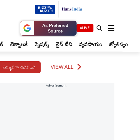
As Preferred
LIVE
Source
ైల్
టెక్నాలజీ
స్పెషల్స్
లైవ్ టీవి
వ్యవసాయం
జ్యోతిష్యం
ఎక్కువగా చదివింది
VIEW ALL
Advertisement