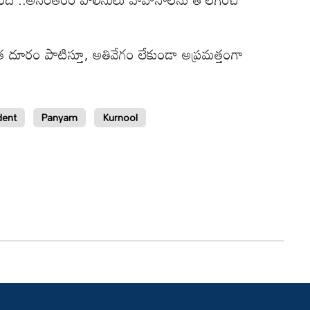
త దూరం పాటిస్తూ, అతివేగం లేకుండా అప్రమత్తంగా
dent
Panyam
Kurnool