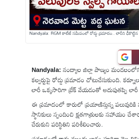
టెక్నాలజీ
Nandyala: RGM కాలేజీ సమీపంలో రోడ్డు ప్రమాదం.. లారీని ఢీకొట్టిన
స్పెషల్స్
కెరీర్ &
ఉద్యోగాలు
నంద్యాల జిల్లా పాణ్యం మండలంలోన
Nandyala:
లైవ్
కల్వర్టుపై రోడ్డు ప్రమాదం చోటుచేసుకుంది. కర్నూలు
టీవి
లారీ ఒక్కసారిగా బ్రేక్ వేయడంతో అదుపుతప్పి లారీ వ
ఈ ప్రమాదంలో కారులో ప్రయాణిస్తున్న పలువురికి
వ్యవసాయం
స్థానికులు స్పందించి క్షతగాత్రులకు సహాయం చే
ఓటీటీ
చేరుకుని పరిస్థితిని పరిశీలించారు.
ప్రమాదంలో కారు ముందు భాగం పూర్తిగా దెబ్బత