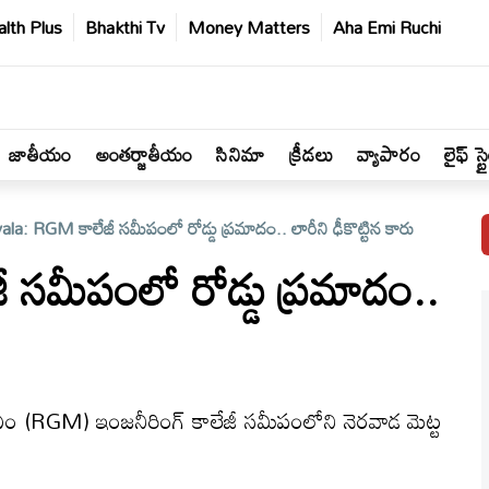
lth Plus
Bhakthi Tv
Money Matters
Aha Emi Ruchi
జాతీయం
అంతర్జాతీయం
సినిమా
క్రీడలు
వ్యాపారం
లైఫ్ స్ట
la: RGM కాలేజీ సమీపంలో రోడ్డు ప్రమాదం.. లారీని ఢీకొట్టిన కారు
సమీపంలో రోడ్డు ప్రమాదం..
ఎం (RGM) ఇంజనీరింగ్ కాలేజీ సమీపంలోని నెరవాడ మెట్ట