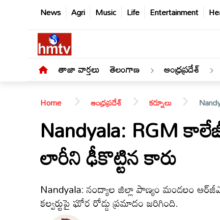
News
Agri
Music
Life
Entertainment
Hea
తాజా వార్తలు
తెలంగాణ
ఆంధ్రప్రదేశ్
Home
ఆంధ్రప్రదేశ్
కర్నూలు
Nandya
Nandyala: RGM కాలేజీ 
లారీని ఢీకొట్టిన కారు
తాజా
వార్తలు
Nandyala: నంద్యాల జిల్లా పాణ్యం మండలం ఆర్‌జీ
తెలంగాణ
కల్వర్టుపై ఘోర రోడ్డు ప్రమాదం జరిగింది.