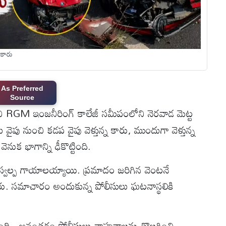
 కారు
As Preferred
Source
ి RGM ఇంజనీరింగ్ కాలేజీ సమీపంలోని నెరవాడ మెట్ట
 వైపు నుంచి కడప వైపు వెళ్తున్న కారు, ముందుగా వెళ్తున్న
ెనుక భాగాన్ని ఢీకొట్టింది.
 స్వల్ప గాయాలయ్యాయి. ప్రమాదం జరిగిన వెంటనే
శారు. సమాచారం అందుకున్న పోలీసులు ఘటనాస్థలికి
ినింది ..అనంతరం పోలీసులు వాహనాలను తొలగించి