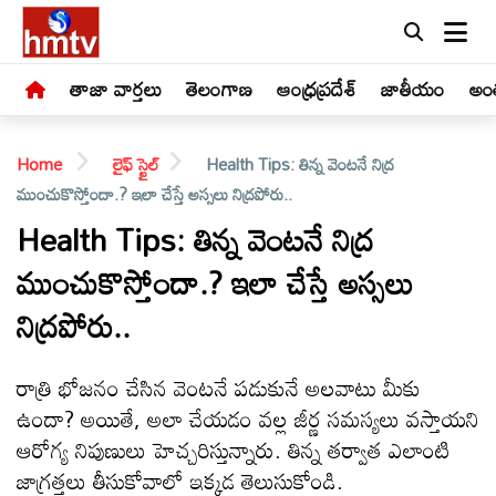
తాజా వార్తలు
తెలంగాణ
ఆంధ్రప్రదేశ్
జాతీయం
అంత
Home
లైఫ్ స్టైల్
Health Tips: తిన్న వెంటనే నిద్ర
ముంచుకొస్తోందా.? ఇలా చేస్తే అస్సలు నిద్రపోరు..
Health Tips: తిన్న వెంటనే నిద్ర
ముంచుకొస్తోందా.? ఇలా చేస్తే అస్సలు
LIVE
నిద్రపోరు..
తాజా
వార్తలు
రాత్రి భోజనం చేసిన వెంటనే పడుకునే అలవాటు మీకు
ఉందా? అయితే, అలా చేయడం వల్ల జీర్ణ సమస్యలు వస్తాయని
తెలంగాణ
ఆరోగ్య నిపుణులు హెచ్చరిస్తున్నారు. తిన్న తర్వాత ఎలాంటి
జాగ్రత్తలు తీసుకోవాలో ఇక్కడ తెలుసుకోండి.