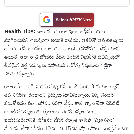
టెక్నాలజీ
Select
HMTV
Now
స్పెషల్స్
చాలామంది రాత్రి పూట ఆఫీసు పనులు
Health Tips:
ముగించుకుని ఆలస్యంగా ఇంటికి రావడం, ఆకలితో అప్పటికప్పుడు
కెరీర్ &
భోజనం చేసి అలసటగా ఉందని వెంటనే నిద్రపోవడం చేస్తుంటారు.
ఉద్యోగాలు
అయితే, ఇలా రాత్రి భోజనం చేసిన వెంటనే నిద్రపోతే భవిష్యత్తులో
తీవ్రమైన జీర్ణ సమస్యలు వస్తాయని ఆరోగ్య నిపుణులు గట్టిగా
లైవ్
హెచ్చరిస్తున్నారు.
టీవి
రాత్రి భోజనానికి, నిద్రకు మధ్య కనీసం 2 నుంచి 3 గంటల గ్యాప్
తప్పనిసరిగా ఉండాలని వైద్యులు సూచిస్తున్నారు. తిన్న వెంటనే
వ్యవసాయం
పడుకోవడం వల్ల ఆహారం సరిగ్గా జీర్ణం కాక, గ్యాస్ లేదా ఎసిడిటీ
లాంటి సమస్యలు తలెత్తుతాయి. ఈ సమస్యల నుంచి
ఓటీటీ
బయటపడటానికి, భోజనం చేసిన తర్వాత కాసేపు 'వజ్రాసనం'
వేయడం లేదా కనీసం 10 నుంచి 15 నిమిషాల పాటు ఇంట్లోనే అటూ
వీడియోలు