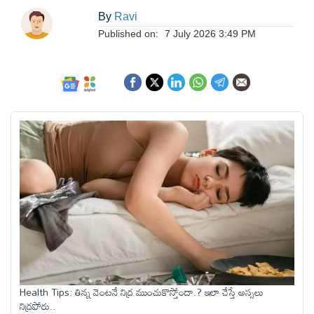
ఆంధ్రప్రదేశ్
By
Ravi
Published on:
7 July 2026 3:49 PM
జాతీయం
అంతర్జాతీయం
సినిమా
క్రీడలు
వ్యాపారం
లైఫ్
Health Tips: తిన్న వెంటనే నిద్ర ముంచుకొస్తోందా.? ఇలా చేస్తే అస్సలు
స్టైల్
నిద్రపోరు..