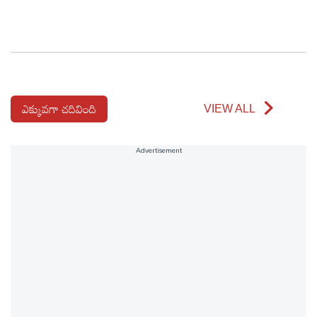
ఎక్కువగా చదివింది
VIEW ALL
Advertisement