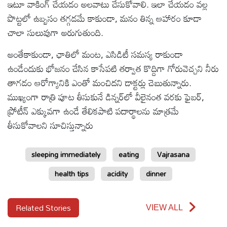
ఇటూ వాకింగ్ చేయడం అలవాటు చేసుకోవాలి. ఇలా చేయడం వల్ల
పొట్టలో ఉబ్బసం తగ్గడమే కాకుండా, మనం తిన్న ఆహారం కూడా
ఆటోమొబైల్
చాలా సులువుగా అరుగుతుంది.
అంతేకాకుండా, ఛాతిలో మంట, ఎసిడిటీ సమస్య రాకుండా
క్రైమ్
ఉండేందుకు భోజనం చేసిన కాసేపటి తర్వాత కొద్దిగా గోరువెచ్చని నీరు
తాగడం ఆరోగ్యానికి ఎంతో మంచిదని డాక్టర్లు చెబుతున్నారు.
ఆధ్యాత్మికం
ముఖ్యంగా రాత్రి పూట తీసుకునే డిన్నర్‌లో వీలైనంత వరకు ఫైబర్,
ప్రోటీన్ ఎక్కువగా ఉండే తేలికపాటి పదార్థాలను మాత్రమే
ఫోటోలు
తీసుకోవాలని సూచిస్తున్నారు
బ్రాండ్
sleeping immediately
eating
Vajrasana
స్పాట్‌లైట్
health tips
acidity
dinner
ప్రెస్
రిలీజ్
Related Stories
VIEW ALL