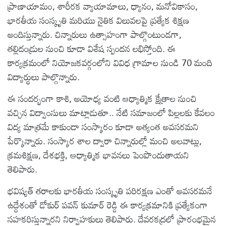
ప్రాణాయామం, శారీరక వ్యాయామాలు, ధ్యానం, మనోవికాసం,
భారతీయ సంస్కృతి మరియు నైతిక విలువలపై ప్రత్యేక శిక్షణ
అందిస్తున్నారు. చిన్నారులు ఉత్సాహంగా పాల్గొంటుండగా,
తల్లిదండ్రుల నుంచి కూడా విశేష స్పందన లభిస్తోంది. ఈ
కార్యక్రమంలో నియోజకవర్గంలోని వివిధ గ్రామాల నుండి 70 మంది
విద్యార్థులు పాల్గొన్నారు.
ఈ సందర్భంగా కాశి, అయోధ్య వంటి ఆధ్యాత్మిక క్షేత్రాల నుంచి
వచ్చిన విద్వాంసులు మాట్లాడుతూ.. నేటి సమాజంలో పిల్లలకు కేవలం
విద్య మాత్రమే కాకుండా సంస్కారం కూడా అత్యంత అవసరమని
పేర్కొన్నారు. సంస్కార శాల ద్వారా చిన్నారుల్లో మంచి అలవాట్లు,
క్రమశిక్షణ, దేశభక్తి, ఆధ్యాత్మిక భావనలు పెంపొందుతాయని
తెలిపారు.
భవిష్యత్ తరాలకు భారతీయ సంస్కృతి పరిరక్షణ ఎంతో అవసరమనే
ఉద్దేశంతో డోకుర్ పవన్ కుమార్ రెడ్డి ఈ కార్యక్రమానికి ప్రత్యేకంగా
సహకరిస్తున్నారని నిర్వాహకులు తెలిపారు. దేవరకద్రలో ప్రారంభమైన