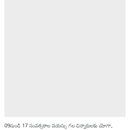
ఆటోమొబైల్
క్రైమ్
ఆధ్యాత్మికం
ఫోటోలు
బ్రాండ్
స్పాట్‌లైట్
ప్రెస్
రిలీజ్
09నుండి 17 సంవత్సరాల వయస్సు గల చిన్నారులకు యోగా,