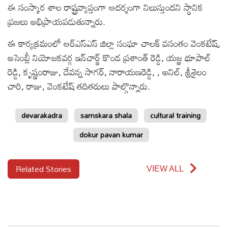
ఈ సంస్కార శాల రాష్ట్రవ్యాప్తంగా ఆదర్శంగా నిలుస్తుందని స్థానిక
ప్రజలు అభిప్రాయపడుతున్నారు.
ఈ కార్యక్రమంలో ఆర్ఎస్ఎస్ జిల్లా సంఘా చాలక్ వసంతం వెంకటేష్,
అసెంబ్లీ నియోజకవర్గ ఇన్‌చార్జ్ కొండ ప్రశాంత్ రెడ్డి, యజ్ఞ భూపాల్
రెడ్డి, కృష్ణంరాజు, దేవన్న సాగర్, నారాయణరెడ్డి, , అనిల్, శ్రీశైలం
చారి, రాజు, వెంకటేష్ తదితరులు పాల్గొన్నారు.
devarakadra
samskara shala
cultural training
dokur pavan kumar
Related Stories
VIEW ALL