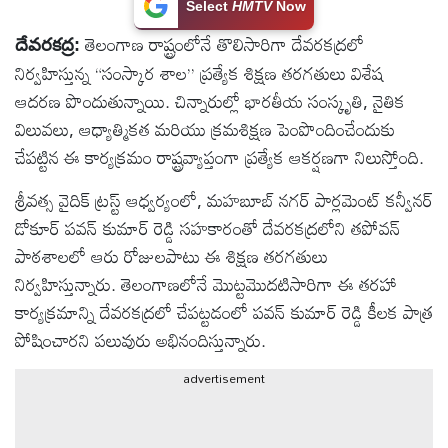
Select
HMTV
Now
టెక్నాలజీ
తెలంగాణ రాష్ట్రంలోనే తొలిసారిగా దేవరకద్రలో
దేవరకద్ర:
నిర్వహిస్తున్న “సంస్కార శాల” ప్రత్యేక శిక్షణ తరగతులు విశేష
స్పెషల్స్
ఆదరణ పొందుతున్నాయి. చిన్నారుల్లో భారతీయ సంస్కృతి, నైతిక
విలువలు, ఆధ్యాత్మికత మరియు క్రమశిక్షణ పెంపొందించేందుకు
కెరీర్ &
చేపట్టిన ఈ కార్యక్రమం రాష్ట్రవ్యాప్తంగా ప్రత్యేక ఆకర్షణగా నిలుస్తోంది.
ఉద్యోగాలు
శ్రీవత్స వైదిక్ ట్రస్ట్ ఆధ్వర్యంలో, మహబూబ్ నగర్ పార్లమెంట్ కన్వీనర్
డోకూర్ పవన్ కుమార్ రెడ్డి సహకారంతో దేవరకద్రలోని తపోవన్
లైవ్
పాఠశాలలో ఆరు రోజులపాటు ఈ శిక్షణ తరగతులు
టీవి
నిర్వహిస్తున్నారు. తెలంగాణలోనే మొట్టమొదటిసారిగా ఈ తరహా
కార్యక్రమాన్ని దేవరకద్రలో చేపట్టడంలో పవన్ కుమార్ రెడ్డి కీలక పాత్ర
వ్యవసాయం
పోషించారని పలువురు అభినందిస్తున్నారు.
ఓటీటీ
advertisement
వీడియోలు