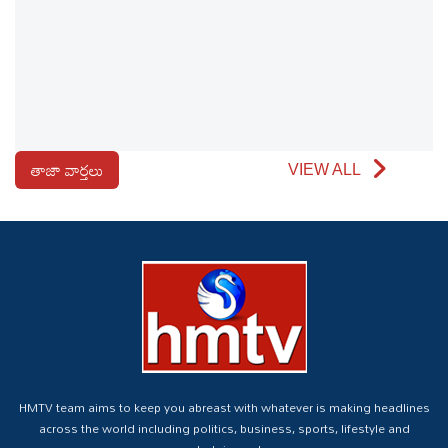
తాజా వార్తలు
VIEW ALL
HMTV team aims to keep you abreast with whatever is making headlines
across the world including politics, business, sports, lifestyle and