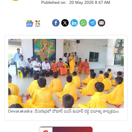
ఆంధ్రప్రదేశ్
Published on:
20 May 2026 8:47 AM
జాతీయం
అంతర్జాతీయం
సినిమా
క్రీడలు
వ్యాపారం
Devarakadra: దేవరకద్రలో డోకూర్ పవన్ కుమార్ రెడ్డి వినూత్న కార్యక్రమం
లైఫ్
స్టైల్