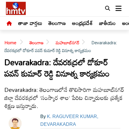
తాజా వార్తలు
తెలంగాణ
ఆంధ్రప్రదేశ్
జాతీయం
అంత
Home
తెలంగాణ
మహబూబ్‌నగర్
Devarakadra:
దేవరకద్రలో డోకూర్ పవన్ కుమార్ రెడ్డి వినూత్న కార్యక్రమం
Devarakadra: దేవరకద్రలో డోకూర్
పవన్ కుమార్ రెడ్డి వినూత్న కార్యక్రమం
LIVE
తాజా
Devarakadra: తెలంగాణలోనే తొలిసారిగా మహబూబ్‌నగర్
వార్తలు
జిల్లా దేవరకద్రలో ‘సంస్కార శాల’ పేరిట చిన్నారులకు ప్రత్యేక
శిక్షణ ఇస్తున్నారు.
తెలంగాణ
By
K. RAGUVEER KUMAR,
DEVARAKADRA