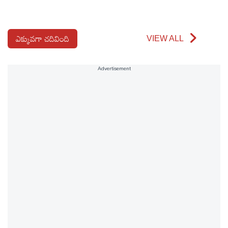
ఎక్కువగా చదివింది
VIEW ALL
Advertisement