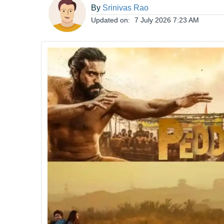
By
Srinivas Rao
ఆంధ్రప్రదేశ్
Updated on:
7 July 2026 7:23 AM
జాతీయం
అంతర్జాతీయం
సినిమా
క్రీడలు
వ్యాపారం
లైఫ్
స్టైల్