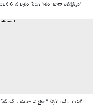
ిన 61వ చిత్రం 'సింగ్ గీతం' కూడా నెట్‌ఫ్లిక్స్‌లో
vertisement
మేడ్ ఇన్ ఇండియా: ఎ టైటాన్ స్టోరీ' అనే బయోపిక్