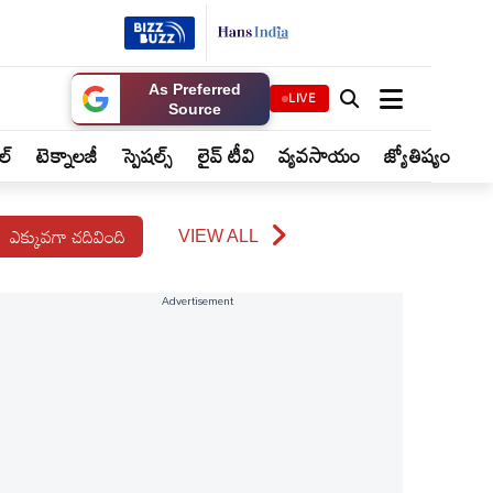
As Preferred
LIVE
Source
ైల్
టెక్నాలజీ
స్పెషల్స్
లైవ్ టీవి
వ్యవసాయం
జ్యోతిష్యం
ఎక్కువగా చదివింది
VIEW ALL
Advertisement