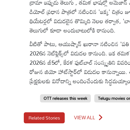
డ్రామా ఇప్పుడు తెలుగు , తమిళ భాషల్లో అమెజాన్ 
డియోల్ ప్రధాన పాత్రలో నటించిన 'ఇక్క' చిత్రం జూల
థియేటర్లలో విడుదలైన తొమ్మిది నెలల తర్వాత, 'బాల్
తెలుగులో కూడా అందుబాటులోకి రానుంది.
వీటితో పాటు, ఆయుష్మాన్ ఖురానా నటించిన 'పతి ప
2026న నెట్‌ఫ్లిక్స్‌లో విడుదల కానుంది. ఇక త
2026న జీ5లో, కేరళ ఫుట్‌బాల్ సంస్కృతిని వివరించే
రోజున జియో హాట్‌స్టార్‌లో విడుదల కానున్నాయి. ఈ
ప్రేక్షకులకు వినోదాన్ని అందించేందుకు సిద్ధమయ్య
OTT releases this week
Telugu movies o
Related Stories
VIEW ALL