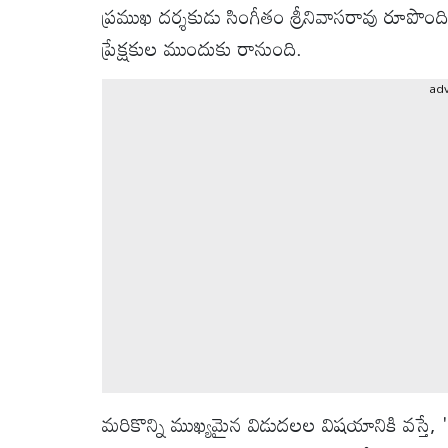
వీడియోలు
ప్రముఖ దర్శకుడు సింగీతం శ్రీనివాసరావు రూపొందించ
ప్రేక్షకుల ముందుకు రానుంది.
ఆటోమొబైల్
ad
క్రైమ్
ఆధ్యాత్మికం
ఫోటోలు
బ్రాండ్
స్పాట్‌లైట్
ప్రెస్
రిలీజ్
మరికొన్ని ముఖ్యమైన విడుదలల విషయానికి వస్తే, '