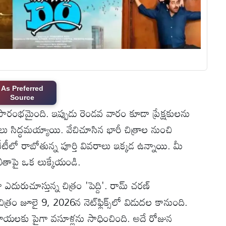
As Preferred
Source
ారంభమైంది. ఇప్పుడు రెండవ వారం కూడా ప్రేక్షకులను
్‌లు సిద్ధమయ్యాయి. వేచిచూసిన భారీ చిత్రాల నుంచి
లో రాబోతున్న పూర్తి వివరాలు ఇక్కడ ఉన్నాయి. మీ
ితాపై ఒక లుక్కేయండి.
దురుచూస్తున్న చిత్రం 'పెద్ది'. రామ్ చరణ్
్రం జూలై 9, 2026న నెట్‌ఫ్లిక్స్‌లో విడుదల కానుంది.
ూపాయలకు పైగా వసూళ్లను సాధించింది. అదే రోజున