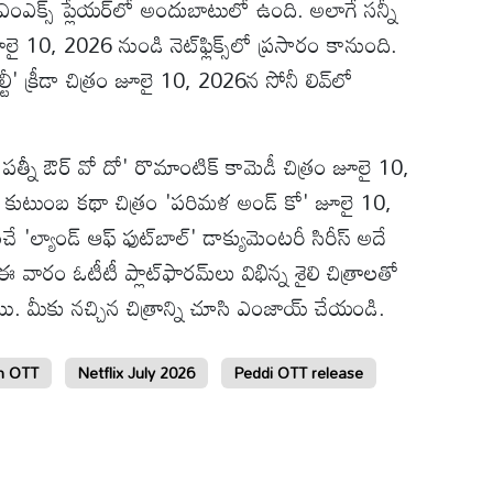
ఎంఎక్స్ ప్లేయర్‌లో అందుబాటులో ఉంది. అలాగే సన్నీ
ై 10, 2026 నుండి నెట్‌ఫ్లిక్స్‌లో ప్రసారం కానుంది.
టీ' క్రీడా చిత్రం జూలై 10, 2026న సోనీ లివ్‌లో
త్నీ ఔర్ వో దో' రొమాంటిక్ కామెడీ చిత్రం జూలై 10,
మిళ కుటుంబ కథా చిత్రం 'పరిమళ అండ్ కో' జూలై 10,
 'ల్యాండ్ ఆఫ్ ఫుట్‌బాల్' డాక్యుమెంటరీ సిరీస్ అదే
 వారం ఓటీటీ ప్లాట్‌ఫారమ్‌లు విభిన్న శైలి చిత్రాలతో
ాయి. మీకు నచ్చిన చిత్రాన్ని చూసి ఎంజాయ్ చేయండి.
n OTT
Netflix July 2026
Peddi OTT release