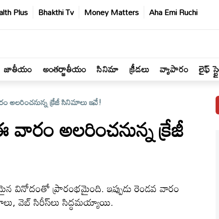
lth Plus
Bhakthi Tv
Money Matters
Aha Emi Ruchi
జాతీయం
అంతర్జాతీయం
సినిమా
క్రీడలు
వ్యాపారం
లైఫ్ స్ట
రం అలరించనున్న క్రేజీ సినిమాలు ఇవే!
 ఈ వారం అలరించనున్న క్రేజీ
న వినోదంతో ప్రారంభమైంది. ఇప్పుడు రెండవ వారం
ాలు, వెబ్ సిరీస్‌లు సిద్ధమయ్యాయి.