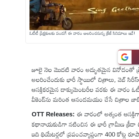
టెక్నాలజీ
ఓటీటీ ప్రేక్షకులకు పండగే ఈ వారం అలరించనున్న క్రేజీ సినిమాలు ఇవే!
స్పెషల్స్
కెరీర్ &
ఉద్యోగాలు
జూలై నెల మొదటి వారం అద్భుతమైన వినోదంతో ప్ర
అలరించేందుకు భారీ స్థాయిలో చిత్రాలు, వెబ్ సిరీస
లైవ్
టీవి
ఆసక్తికరమైన డాక్యుమెంటరీల వరకు ఈ వారం ఓటీటీ
వీకెండ్‌ను మరింత ఆనందమయం చేసే చిత్రాల జాబ
వ్యవసాయం
ఈ వారంలో అత్యంత ఆసక్తిగా ఎ
OTT
Releases:
ఓటీటీ
కథానాయకుడిగా నటించిన ఈ భారీ గ్రామీణ క్రీడా చిత
ఇది థియేటర్లలో ప్రపంచవ్యాప్తంగా 400 కోట్ల ర