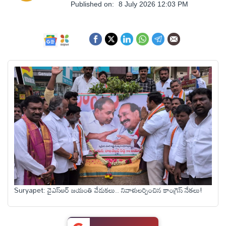
ఆంధ్రప్రదేశ్
Published on:
8 July 2026 12:03 PM
జాతీయం
అంతర్జాతీయం
సినిమా
క్రీడలు
వ్యాపారం
Suryapet: వైఎస్ఆర్ జయంతి వేడుకలు.. నివాళులర్పించిన కాంగ్రెస్ నేతలు!
లైఫ్
స్టైల్