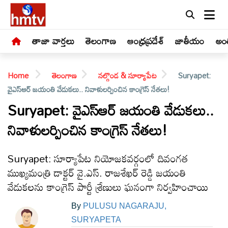
తాజా వార్తలు
తెలంగాణ
ఆంధ్రప్రదేశ్
జాతీయం
అంత
Home
తెలంగాణ
నల్గొండ & సూర్యాపేట
Suryapet:
వైఎస్ఆర్ జయంతి వేడుకలు.. నివాళులర్పించిన కాంగ్రెస్ నేతలు!
Suryapet: వైఎస్ఆర్ జయంతి వేడుకలు..
నివాళులర్పించిన కాంగ్రెస్ నేతలు!
LIVE
తాజా
Suryapet: సూర్యాపేట నియోజకవర్గంలో దివంగత
వార్తలు
ముఖ్యమంత్రి డాక్టర్ వై.ఎస్. రాజశేఖర్ రెడ్డి జయంతి
వేడుకలను కాంగ్రెస్ పార్టీ శ్రేణులు ఘనంగా నిర్వహించాయి
తెలంగాణ
By
PULUSU NAGARAJU,
SURYAPETA