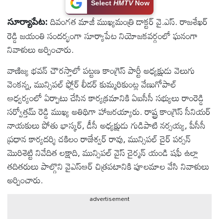
Select
HMTV
Now
టెక్నాలజీ
దివంగత మాజీ ముఖ్యమంత్రి డాక్టర్ వై.ఎస్. రాజశేఖర్
సూర్యాపేట:
రెడ్డి జయంతి సందర్భంగా సూర్యాపేట నియోజకవర్గంలో ఘనంగా
స్పెషల్స్
నివాళులు అర్పించారు.
వాణిజ్య భవన్ చౌరస్తాలో పట్టణ కాంగ్రెస్ పార్టీ అధ్యక్షుడు వెలుగు
కెరీర్ &
వెంకన్న, మున్సిపల్ ఫ్లోర్ లీడర్ కుమ్మరికుంట్ల వేణుగోపాల్
ఉద్యోగాలు
ఆధ్వర్యంలో ఏర్పాటు చేసిన కార్యక్రమానికి ఏఐసీసీ సభ్యులు రాంరెడ్డి
సర్వోత్తమ్ రెడ్డి ముఖ్య అతిథిగా హాజరయ్యారు. రాష్ట్ర కాంగ్రెస్ సీనియర్
లైవ్
నాయకులు పోతు భాస్కర్, డీసీ అధ్యక్షుడు గుడిపాటి నర్సయ్య, పీసీసీ
టీవి
ప్రధాన కార్యదర్శి చకిలం రాజేశ్వర్ రావు, మున్సిపల్ చైర్ పర్సన్
మొరిశెట్టి నివేదిత లక్షాది, మున్సిపల్ వైస్ చైర్మన్ యండి షఫీ ఉల్లా
వ్యవసాయం
తదితరులు పాల్గొని వైఎస్ఆర్ చిత్రపటానికి పూలమాల వేసి నివాళులు
అర్పించారు.
ఓటీటీ
advertisement
వీడియోలు