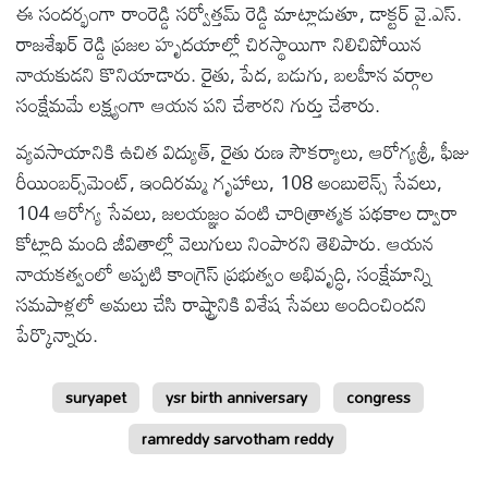
ఈ సందర్భంగా రాంరెడ్డి సర్వోత్తమ్ రెడ్డి మాట్లాడుతూ, డాక్టర్ వై.ఎస్.
రాజశేఖర్ రెడ్డి ప్రజల హృదయాల్లో చిరస్థాయిగా నిలిచిపోయిన
నాయకుడని కొనియాడారు. రైతు, పేద, బడుగు, బలహీన వర్గాల
సంక్షేమమే లక్ష్యంగా ఆయన పని చేశారని గుర్తు చేశారు.
వ్యవసాయానికి ఉచిత విద్యుత్, రైతు రుణ సౌకర్యాలు, ఆరోగ్యశ్రీ, ఫీజు
రీయింబర్స్‌మెంట్, ఇందిరమ్మ గృహాలు, 108 అంబులెన్స్ సేవలు,
104 ఆరోగ్య సేవలు, జలయజ్ఞం వంటి చారిత్రాత్మక పథకాల ద్వారా
కోట్లాది మంది జీవితాల్లో వెలుగులు నింపారని తెలిపారు. ఆయన
నాయకత్వంలో అప్పటి కాంగ్రెస్ ప్రభుత్వం అభివృద్ధి, సంక్షేమాన్ని
సమపాళ్లలో అమలు చేసి రాష్ట్రానికి విశేష సేవలు అందించిందని
పేర్కొన్నారు.
suryapet
ysr birth anniversary
congress
ramreddy sarvotham reddy